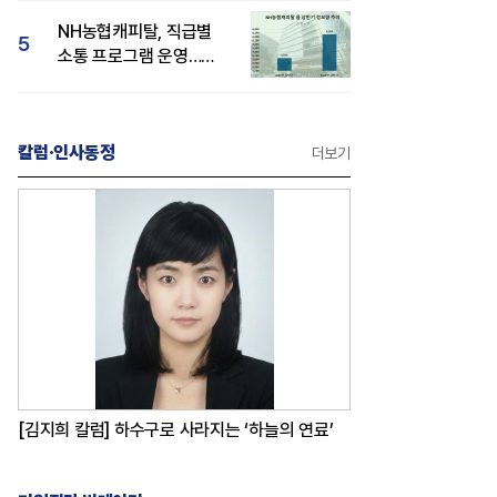
감성 호평"
NH농협캐피탈, 직급별
5
소통 프로그램 운영…
경영성과 등 주목 소비자
관심도 상승
칼럼·인사동정
더보기
[김지희 칼럼] 하수구로 사라지는 ‘하늘의 연료’