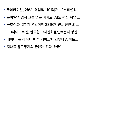
롯데케미칼, 2분기 영업익 1101억원... "스페셜티 전환 가속"
문어발 사업서 교훈 얻은 카카오, AI도 핵심 사업 '선택과 집중'
금호석화, 2분기 영업이익 3390억원... 전년比 419% 급증
HD하이드로젠, 한국형 고체산화물연료전지 양산체계 구축
네이버, 분기 최대 매출 기록..."내년부터 AI팩토리 수익 날 것"
지대공 유도무기의 끝없는 진화 '천궁'