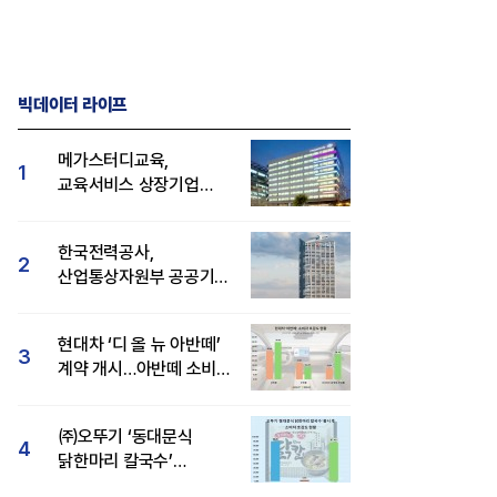
빅데이터 라이프
메가스터디교육,
1
교육서비스 상장기업
브랜드평판 8월 빅데이터
1위...대교 뒤이어
한국전력공사,
2
산업통상자원부 공공기관
브랜드평판 8월 빅데이터
1위
현대차 ‘디 올 뉴 아반떼’
3
계약 개시…아반떼 소비자
관심도·호감도 모두 급등
㈜오뚜기 ‘동대문식
4
닭한마리 칼국수’
인기..."온라인서도 맛·