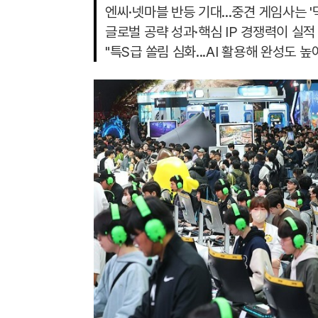
엔씨·넷마블 반등 기대...중견 게임사는 '
글로벌 공략 성과·핵심 IP 경쟁력이 실적
"특S급 쏠림 심화...AI 활용해 완성도 높