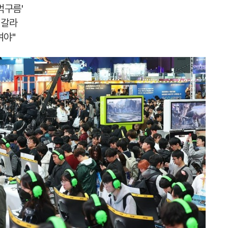
먹구름'
 갈라
여야"