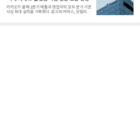
지대공 유도무기 ‘신궁’이다.신궁은 이미 2009년 수
카카오가 올해 2분기 매출과 영업이익 모두 분기 기준
출을 위한 개량형 멀티런처 개발을 완료함으로써 기
사상 최대 실적을 기록했다. 광고와 커머스, 모빌리
능 다양화와 계열화 가능성을 선보인 바 있었다. 이번
티, 페이 등 플랫폼 사업이 고르게 성장하며 실적을 견
엔 기존 K-30 30mm 대공포 비호 체계에 신궁을 장착
인했다.카카오는 6일 연결 기준 올해 2분기 매출 2조
하는 개량사업, 일명 ‘비호복합’ 프로젝트가 2009년
985억원, 영업이익 2770억원을 기록했다고 밝혔다.
부터 진행됐
전년 동기 대비 매출은 9%, 영업이익은 36% 늘어난
수치다. 전년 동기 실적과 증가율은 카카오게임즈와
카카오헬스케어 관련 손익을 중단영업손익으로 반영
한 기준으로 산출됐다. 지난해 2분기 매출은 1조9175
억원, 영업이익은 2039억원이었다.플랫폼 부문 매출
은 1조2303억원으로 전년 동기 대비 17% 증가했다.
카카오톡 내 광고와 커머스 사업을 아우르는 톡비즈
매출은 6432억원