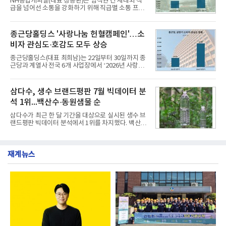
NH농협캐피탈(대표 장종환)은 임직원 간 세대와 직
했다. 자극적이지 않으면서도 깊은 닭육수에 마늘의
급을 넘어선 소통을 강화하기 위해 직급별 소통 프로
개운한 풍미를 더했으며, 국물이 잘 배어들면서도 쫄
그램'너하(NH)고, 나하(NH)고, NH GO!'를 지난 27일
깃한 식감이 살아있는 칼국수 면발을 정교하게 구현
부터 30일까지 서울 원센티널 NH농협캐피탈타워 22
했다는게 회사측의 설명이다.실제 현장 시식 행사에
층에서 운영했다고 31일 밝혔다.이번 프로그램은 경
종근당홀딩스 '사랑나눔 헌혈캠페인'…소
서도
영지원부 홍보팀과 2026년 새로이(e)＊가 공동 주관
비자 관심도·호감도 모두 상승
했으며, ▲팀장·부장(7.27), ▲계장·주임(7.28), ▲과
장·차장(7.29), ▲대리(7.30) 등 직급별로 총 4회에 걸
종근당홀딩스(대표 최희남)는 22일부터 30일까지 종
쳐 진행됐다.참고로 새로이(e)는 NH농협캐피탈 MZ
근당과 계열사 전국 6개 사업장에서 ‘2026년 사랑나
세대들로(과장~계장) 구성된 자율 참여조직으로, 조
눔 헌혈캠페인’을 실시했다고 31일 밝혔다.이번 캠페
직문화 혁신과 업무 효율성 향상을 위한 다양한 활동
인은 장마와 폭염, 여름휴가 등으로 헌혈 참여가 줄어
을 추진하며,새로운 변화와 이로운 영향력을 조직전
드는 시기에 안정적 혈액 수급에 기여하고 생명나눔
삼다수, 생수 브랜드평판 7월 빅데이터 분
반에 전파하는 역할
문화를 확산하기 위해 마련됐다.캠페인은 종근당 천
석 1위...백산수·동원샘물 순
안공장을 시작으로 ▲효종연구소 ▲종근당바이오 안
산공장 ▲경보제약 아산본사 ▲종근당건강 당진공장
삼다수가 최근 한 달 기간을 대상으로 실시된 생수 브
▲종근당 본사 등 전국 6개 사업장에서 릴레이 방식
랜드평판 빅데이터 분석에서 1위를 차지했다. 백산수
으로 이어졌다.캠페인 기간에는 임직원의 참여를 독
와 동원샘물이 뒤를 이었다.31일 한국기업평판연구
려하기 위해 헌혈 퀴즈와 행운 복권 등 다양한 이벤트
소(소장 구창환)는 국내 소비자들에게 사랑받는 21개
도 진행했다.종근당홀딩스는 임직원들이 기부한 헌혈
생수 브랜드를 대상으로 지난 6월 30일부터 7월 31일
증을 한국백혈병
재계뉴스
까지 수집된 소비자 빅데이터 3,702,555건을 분석한
결과, 삼다수가 브랜드평판지수 1,594,583을 기록하
며 7월 1위에 올랐다고 밝혔다. 분석에 활용된 빅데이
터는 지난 4월(3,435,836건) 대비 7.76% 증가한 수
치다.연구소에 따르면 7월 생수 브랜드평판 순위는 삼
다수, 백산수, 동원샘물, 스파클, 아이시스, 에비앙,
몽베스트, 크리스탈, 풀무원샘물, 평창수, 지리산수,
진로 석수,