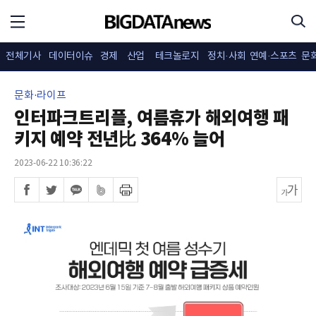
전체기사
데이터이슈
경제
산업
테크놀로지
정치·사회
연예·스포츠
문
문화·라이프
인터파크트리플, 여름휴가 해외여행 패
키지 예약 전년比 364% 늘어
2023-06-22 10:36:22