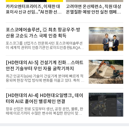
카카오엔터프라이즈, 이재한 대
고려아연 온산제련소, 직원 대상
표이사 신규 선임..."AI 전환 선
온열질환 예방 안전 실천 캠페인
도"
실시
포스코에어솔루션, 亞 최초 항공우주·방
산용 고순도 가스 국제 인증 획득
포스코그룹 산업가스 전문회사인 포스코에어솔루션
이 세계적 권위의 인증기관인 로이드인증원(LRQA)
으로부터 아시아 지역 최초로 항공우주 및 방산용 고
순도 희귀가스 제조 분야 국제공인 인증인 ‘항공우주·
방산 품질경영시스템(AS9100D)’을 획득했다.포스코
[HD현대의 AI-5] 건설기계 진화…스마트
에어솔루션은 6일 서울 포스코센터에서 김대연 포스
안전 기술부터 무인 자율 굴착기까지
코에어솔루션 대표, 이일형 로이드인증원(LRQA) 한
국지사 대표 등이 참석한 가운데 ‘항공우주·방산 품질
최근 인공지능(AI) 기술이 건설기계 분야에 빠르게 적
경영시스템(AS9100D)’ 인증수여식을 가졌다고 밝혔
용되며 현장 작업 방식에 변화를 이끌고 있다. 특히 무
다.포스코에어솔루션이 획득한 AS9100D는 국제 품
인 자율화 기술은 작업 효율을 획기적으로 높이며 스
질경영시스템 표준(ISO 9001)을 기반으로 항공우주
마트 건설 현장 구현을 앞당기고 있다.HD현대사이트
및 방위산업의 엄격한 특수 요구사항을 반영한 글로
솔루션은 최근 스위스 건설 현장에서 무인 자율 굴착
[HD현대의 AI-4] HD현대오일뱅크, 데이
벌 표준이다. 특히 미세
기를 투입했다. 실제 공사를 진행한 것은 처음으로, 건
터와 AI로 흩어진 밸류체인 연결
설장비 자율화 기술의 새로운 이정표를 제시했다.이
번에 투입된 무인 자율 굴착기는 유럽 대형 건설그룹
정유 산업은 원료 도입부터 생산, 공정 운전, 물류, 판
키바그(KIBAG)의 스위스 투겐 지역 건설 프로젝트에
매에 이르기까지 수많은 변수와 복잡한 판단이 맞물
서 깊이 3m, 폭 12m, 길이 1km 규모의 토목 공사를
리는 구조를 갖고 있다. 작은 변화 하나가 전체 수익성
수행할 예정이다. 해당 장비에는 HD건설기계의 22t
과 운영 효율에 직접적인 영향을 미치는 만큼, 데이터
급 굴착기를 기반으로 HD현대사이트솔루션의 스마
를 얼마나 빠르고 정확하게 연결하고 활용하느냐가
트 굴착기 플랫폼