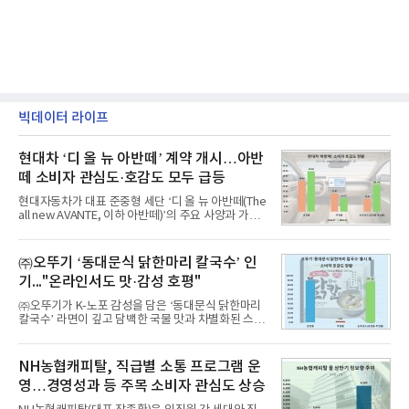
빅데이터 라이프
현대차 ‘디 올 뉴 아반떼’ 계약 개시…아반
떼 소비자 관심도·호감도 모두 급등
현대자동차가 대표 준중형 세단 ‘디 올 뉴 아반떼(The
all new AVANTE, 이하 아반떼)’의 주요 사양과 가격
을 공개하고 5일부터 계약을 시작한다고 밝혔다.아반
떼는 6년 만에 선보이는 8세대 완전변경 모델로, ▲정
교한 선과 면을 중심으로 완성한 파격적인 디자인 ▲
㈜오뚜기 ‘동대문식 닭한마리 칼국수’ 인
과거 중형 세단 수준으로 확대된 차체 제원 ▲글로벌
기..."온라인서도 맛·감성 호평"
최고 수준의 안전성 ▲성능과 효율을 동시에 높인 주
행 완성도 ▲첨단 편의 및 디지털 사양 적용 등을 통해
㈜오뚜기가 K-노포 감성을 담은 ‘동대문식 닭한마리
글로벌 준중형 세단의 새로운 기준을 세웠다.아반떼
칼국수’ 라면이 깊고 담백한 국물 맛과 차별화된 스토
는 가솔린 2.0과 1.6 하이브리드 두 가지 파워트레인
리로 출시 초기부터 높은 인기를 얻고 있다고 4일 밝
과 모던, 프리미엄, 인스퍼레이션 세 가지 트림으로
혔다.‘동대문식 닭한마리 칼국수’는 예상을 뛰어넘는
운영된다.◆ 디자인·공간·안전·성능 전반에서 차급을
소비자 호응에 힘입어 지난 7월 13일 첫 선을 보인 지
NH농협캐피탈, 직급별 소통 프로그램 운
넘
단 18일 만에 누적 판매량 50만 개를 돌파하는 성과를
영…경영성과 등 주목 소비자 관심도 상승
거두었다.이번 신제품은 개발진이 전국의 닭한마리
전문점을 직접 찾아 다니며 최적의 육수 비율을 완성