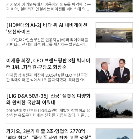
카카오가 카카오톡에서 이용자의 의도를 파악해 주문
과 예약, 결제까지 연결하는 에이전트 서비스에 역량
을 집중한다. 음식 배달을 시작으로 커머스와 예약, 여
행 등으로 적용 범위를 넓혀 AI를 새로운 톡비즈 성장
축으로 만들겠다는 구상이다.정신아 카카오 대표는 6
[HD현대의 AI-2] 바다 위 AI 내비게이션
일 열린 2분기 실적 발표 컨퍼런스콜에서 "AI는 톡비
'오션와이즈'
즈 성장 재점화의 핵심이자 주요 매출원으로 자리 잡
을 것"이라며 이같은 AI 사업 전략을 공개했다. 카카
···HD현대마린슬루선은 인공지능(AI)과 빅데이터를
오는 이날 함께 발표한 2분기 연결 매출이 전년 동기
기반으로 선박의 최적 항로를 제시하는 탈탄소·경제
대비 9% 증가한 2조985억원, 영업이익은 36% 늘어
운항 솔루션 ‘오션와이즈’를 운영하고 있다. 별도의
난 2770억원이라고 밝혔다. 매출과 영업이익 모두 분
장비 설치 없이 일고리즘 만으로 선박의 탄소 배출량
기 기준 역대 최대치다. 카카오는 플랫폼 부문 매출이
을 모니터링 및 예측하며, 연료 소비를 최소화하는 운
이재용 회장, CEO 브랜드평판 8월 빅데이
17% 증가하
항 가이드라인을 제공한다.오션와이즈의 핵심 기능은
터 1위...최태원·구광모 회장순
CI(탄소집약도지수) 실시간 관리 예측, 시 기반 최적
항로 추천, 선단 관리 등이다. HD현대오일뱅크와의
이재용 삼성전자 회장이 2026년 8월 CEO 브랜드평
실증에서는 총 13개 구간, 10만6000km 항해를 통해
판 빅데이터 분석에서 1위를 차지했다. 최태원 SK그
평균 5.3%의 연료 질감 효과를 입증했다. 이는 연간 1
룹 회장과 구광모 LG그룹 회장이 뒤를 이었다.6일 한
만t의 연료를 사용하는 선박 1척 기준 약 3억5000만
국기업평판연구소(소장 구창환)는 빅데이터뉴스와
원의 비용 절감에 해당한다.주목할 점은 오션와이즈
함께 60명의 CEO 브랜드를 대상으로 2026년 7월 6
[LIG D&A 50년-35] '신궁' 플랫폼 다양화
의 핵심
일부터 8월 6일까지 수집된 소비자 빅데이터
와 완벽한 국산화 이뤄내
7,395,735건을 분석한 결과, 삼성 이재용 회장이 브
랜드평판지수 1,984,715를 기록하며 8월 1위에 올랐
2010년대 초반부터 LIG넥스원이 개발에 참여하고 생
다고 밝혔다. 분석에 활용된 빅데이터는 지난 7월
산하는 유도무기체계는 진화를 거듭해 갔다. 기존 무
(14,233,797건) 대비 48.04% 감소한 수치다.8월
기체계에 기반한 새로운 기능이 추가되기도 하고, 활
CEO 브랜드평판 30위 순위는 이재용, 최태원, 정의
용도가 떨어지는 재래식 무기를 새롭게 활용하는 방
선, 구광모, 신동빈, 박현주, 이해진, 정원주, 함영주,
안이 강구됐다. 또 핵심 구성품 국산화를 통해 수출상
카카오, 2분기 매출 2조·영업익 2770억
김승연, 이재현, 강호동, 김범수, 양종
의 제약을 해소하고자 노력했다. 이러한 LIG넥스원의
'역대 최대'..."플랫폼 사업 전반 고른 성장"
신기술 개발 성과가 집약된 무기체계가 바로 휴대용