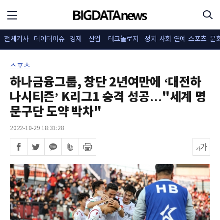
전체기사
데이터이슈
경제
산업
테크놀로지
정치·사회
연예·스포츠
문
스포츠
하나금융그룹, 창단 2년여만에 ‘대전하
나시티즌’ K리그1 승격 성공…"세계 명
문구단 도약 박차"
2022-10-29 18:31:28