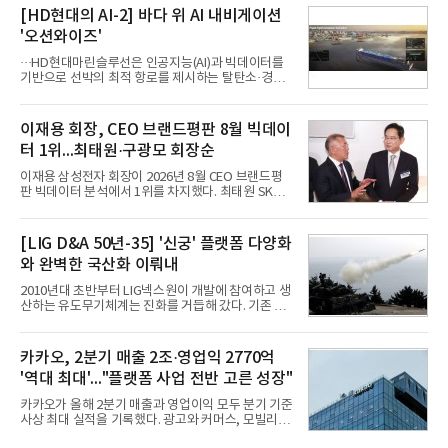
축으로 만들겠다는 구상이다.정신아 카카오 대표는 6
[HD현대의 AI-2] 바다 위 AI 내비게이션
일 열린 2분기 실적 발표 컨퍼런스콜에서 "AI는 톡비
'오션와이즈'
즈 성장 재점화의 핵심이자 주요 매출원으로 자리 잡
을 것"이라며 이같은 AI 사업 전략을 공개했다. 카카
···HD현대마린슬루선은 인공지능(AI)과 빅데이터를
오는 이날 함께 발표한 2분기 연결 매출이 전년 동기
기반으로 선박의 최적 항로를 제시하는 탈탄소·경제
대비 9% 증가한 2조985억원, 영업이익은 36% 늘어
운항 솔루션 ‘오션와이즈’를 운영하고 있다. 별도의
난 2770억원이라고 밝혔다. 매출과 영업이익 모두 분
장비 설치 없이 일고리즘 만으로 선박의 탄소 배출량
기 기준 역대 최대치다. 카카오는 플랫폼 부문 매출이
을 모니터링 및 예측하며, 연료 소비를 최소화하는 운
이재용 회장, CEO 브랜드평판 8월 빅데이
17% 증가하
항 가이드라인을 제공한다.오션와이즈의 핵심 기능은
터 1위...최태원·구광모 회장순
CI(탄소집약도지수) 실시간 관리 예측, 시 기반 최적
항로 추천, 선단 관리 등이다. HD현대오일뱅크와의
이재용 삼성전자 회장이 2026년 8월 CEO 브랜드평
실증에서는 총 13개 구간, 10만6000km 항해를 통해
판 빅데이터 분석에서 1위를 차지했다. 최태원 SK그
평균 5.3%의 연료 질감 효과를 입증했다. 이는 연간 1
룹 회장과 구광모 LG그룹 회장이 뒤를 이었다.6일 한
만t의 연료를 사용하는 선박 1척 기준 약 3억5000만
국기업평판연구소(소장 구창환)는 빅데이터뉴스와
원의 비용 절감에 해당한다.주목할 점은 오션와이즈
함께 60명의 CEO 브랜드를 대상으로 2026년 7월 6
[LIG D&A 50년-35] '신궁' 플랫폼 다양화
의 핵심
일부터 8월 6일까지 수집된 소비자 빅데이터
와 완벽한 국산화 이뤄내
7,395,735건을 분석한 결과, 삼성 이재용 회장이 브
랜드평판지수 1,984,715를 기록하며 8월 1위에 올랐
2010년대 초반부터 LIG넥스원이 개발에 참여하고 생
다고 밝혔다. 분석에 활용된 빅데이터는 지난 7월
산하는 유도무기체계는 진화를 거듭해 갔다. 기존 무
(14,233,797건) 대비 48.04% 감소한 수치다.8월
기체계에 기반한 새로운 기능이 추가되기도 하고, 활
CEO 브랜드평판 30위 순위는 이재용, 최태원, 정의
용도가 떨어지는 재래식 무기를 새롭게 활용하는 방
선, 구광모, 신동빈, 박현주, 이해진, 정원주, 함영주,
안이 강구됐다. 또 핵심 구성품 국산화를 통해 수출상
카카오, 2분기 매출 2조·영업익 2770억
김승연, 이재현, 강호동, 김범수, 양종
의 제약을 해소하고자 노력했다. 이러한 LIG넥스원의
'역대 최대'..."플랫폼 사업 전반 고른 성장"
신기술 개발 성과가 집약된 무기체계가 바로 휴대용
지대공 유도무기 ‘신궁’이다.신궁은 이미 2009년 수
카카오가 올해 2분기 매출과 영업이익 모두 분기 기준
출을 위한 개량형 멀티런처 개발을 완료함으로써 기
사상 최대 실적을 기록했다. 광고와 커머스, 모빌리
능 다양화와 계열화 가능성을 선보인 바 있었다. 이번
티, 페이 등 플랫폼 사업이 고르게 성장하며 실적을 견
엔 기존 K-30 30mm 대공포 비호 체계에 신궁을 장착