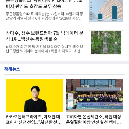
종근당홀딩스 '사랑나눔 헌혈캠페인'…소
서도
영지원부 홍보팀과 2026년 새로이(e)＊가 공동 주관
비자 관심도·호감도 모두 상승
했으며, ▲팀장·부장(7.27), ▲계장·주임(7.28), ▲과
장·차장(7.29), ▲대리(7.30) 등 직급별로 총 4회에 걸
종근당홀딩스(대표 최희남)는 22일부터 30일까지 종
쳐 진행됐다.참고로 새로이(e)는 NH농협캐피탈 MZ
근당과 계열사 전국 6개 사업장에서 ‘2026년 사랑나
세대들로(과장~계장) 구성된 자율 참여조직으로, 조
눔 헌혈캠페인’을 실시했다고 31일 밝혔다.이번 캠페
직문화 혁신과 업무 효율성 향상을 위한 다양한 활동
인은 장마와 폭염, 여름휴가 등으로 헌혈 참여가 줄어
을 추진하며,새로운 변화와 이로운 영향력을 조직전
드는 시기에 안정적 혈액 수급에 기여하고 생명나눔
삼다수, 생수 브랜드평판 7월 빅데이터 분
반에 전파하는 역할
문화를 확산하기 위해 마련됐다.캠페인은 종근당 천
석 1위...백산수·동원샘물 순
안공장을 시작으로 ▲효종연구소 ▲종근당바이오 안
산공장 ▲경보제약 아산본사 ▲종근당건강 당진공장
삼다수가 최근 한 달 기간을 대상으로 실시된 생수 브
▲종근당 본사 등 전국 6개 사업장에서 릴레이 방식
랜드평판 빅데이터 분석에서 1위를 차지했다. 백산수
으로 이어졌다.캠페인 기간에는 임직원의 참여를 독
와 동원샘물이 뒤를 이었다.31일 한국기업평판연구
려하기 위해 헌혈 퀴즈와 행운 복권 등 다양한 이벤트
소(소장 구창환)는 국내 소비자들에게 사랑받는 21개
도 진행했다.종근당홀딩스는 임직원들이 기부한 헌혈
생수 브랜드를 대상으로 지난 6월 30일부터 7월 31일
증을 한국백혈병
재계뉴스
까지 수집된 소비자 빅데이터 3,702,555건을 분석한
결과, 삼다수가 브랜드평판지수 1,594,583을 기록하
며 7월 1위에 올랐다고 밝혔다. 분석에 활용된 빅데이
터는 지난 4월(3,435,836건) 대비 7.76% 증가한 수
치다.연구소에 따르면 7월 생수 브랜드평판 순위는 삼
다수, 백산수, 동원샘물, 스파클, 아이시스, 에비앙,
몽베스트, 크리스탈, 풀무원샘물, 평창수, 지리산수,
진로 석수,
카카오엔터프라이즈, 이재한 대
고려아연 온산제련소, 직원 대상
표이사 신규 선임..."AI 전환 선
온열질환 예방 안전 실천 캠페인
도"
실시