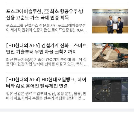
포스코에어솔루션, 亞 최초 항공우주·방
산용 고순도 가스 국제 인증 획득
포스코그룹 산업가스 전문회사인 포스코에어솔루션
이 세계적 권위의 인증기관인 로이드인증원(LRQA)
으로부터 아시아 지역 최초로 항공우주 및 방산용 고
순도 희귀가스 제조 분야 국제공인 인증인 ‘항공우주·
방산 품질경영시스템(AS9100D)’을 획득했다.포스코
[HD현대의 AI-5] 건설기계 진화…스마트
에어솔루션은 6일 서울 포스코센터에서 김대연 포스
안전 기술부터 무인 자율 굴착기까지
코에어솔루션 대표, 이일형 로이드인증원(LRQA) 한
국지사 대표 등이 참석한 가운데 ‘항공우주·방산 품질
최근 인공지능(AI) 기술이 건설기계 분야에 빠르게 적
경영시스템(AS9100D)’ 인증수여식을 가졌다고 밝혔
용되며 현장 작업 방식에 변화를 이끌고 있다. 특히 무
다.포스코에어솔루션이 획득한 AS9100D는 국제 품
인 자율화 기술은 작업 효율을 획기적으로 높이며 스
질경영시스템 표준(ISO 9001)을 기반으로 항공우주
마트 건설 현장 구현을 앞당기고 있다.HD현대사이트
및 방위산업의 엄격한 특수 요구사항을 반영한 글로
솔루션은 최근 스위스 건설 현장에서 무인 자율 굴착
[HD현대의 AI-4] HD현대오일뱅크, 데이
벌 표준이다. 특히 미세
기를 투입했다. 실제 공사를 진행한 것은 처음으로, 건
터와 AI로 흩어진 밸류체인 연결
설장비 자율화 기술의 새로운 이정표를 제시했다.이
번에 투입된 무인 자율 굴착기는 유럽 대형 건설그룹
정유 산업은 원료 도입부터 생산, 공정 운전, 물류, 판
키바그(KIBAG)의 스위스 투겐 지역 건설 프로젝트에
매에 이르기까지 수많은 변수와 복잡한 판단이 맞물
서 깊이 3m, 폭 12m, 길이 1km 규모의 토목 공사를
리는 구조를 갖고 있다. 작은 변화 하나가 전체 수익성
수행할 예정이다. 해당 장비에는 HD건설기계의 22t
과 운영 효율에 직접적인 영향을 미치는 만큼, 데이터
급 굴착기를 기반으로 HD현대사이트솔루션의 스마
를 얼마나 빠르고 정확하게 연결하고 활용하느냐가
트 굴착기 플랫폼
기업경쟁력을 좌우하는 핵심 요소로 떠오르고 있다.
이러한 환경 속에서 HD현대오일뱅크는 인공지능(AI)
을 단순한 업무 자동화 도구로 보지 않고, 정유사의 밸
류체인(Value Chain) 전반을 연결하고 최적화하는 핵