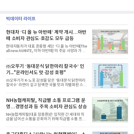
빅데이터 라이프
현대차 ‘디 올 뉴 아반떼’ 계약 개시…아반
떼 소비자 관심도·호감도 모두 급등
현대자동차가 대표 준중형 세단 ‘디 올 뉴 아반떼(The
all new AVANTE, 이하 아반떼)’의 주요 사양과 가격
을 공개하고 5일부터 계약을 시작한다고 밝혔다.아반
떼는 6년 만에 선보이는 8세대 완전변경 모델로, ▲정
교한 선과 면을 중심으로 완성한 파격적인 디자인 ▲
㈜오뚜기 ‘동대문식 닭한마리 칼국수’ 인
과거 중형 세단 수준으로 확대된 차체 제원 ▲글로벌
기..."온라인서도 맛·감성 호평"
최고 수준의 안전성 ▲성능과 효율을 동시에 높인 주
행 완성도 ▲첨단 편의 및 디지털 사양 적용 등을 통해
㈜오뚜기가 K-노포 감성을 담은 ‘동대문식 닭한마리
글로벌 준중형 세단의 새로운 기준을 세웠다.아반떼
칼국수’ 라면이 깊고 담백한 국물 맛과 차별화된 스토
는 가솔린 2.0과 1.6 하이브리드 두 가지 파워트레인
리로 출시 초기부터 높은 인기를 얻고 있다고 4일 밝
과 모던, 프리미엄, 인스퍼레이션 세 가지 트림으로
혔다.‘동대문식 닭한마리 칼국수’는 예상을 뛰어넘는
운영된다.◆ 디자인·공간·안전·성능 전반에서 차급을
소비자 호응에 힘입어 지난 7월 13일 첫 선을 보인 지
NH농협캐피탈, 직급별 소통 프로그램 운
넘
단 18일 만에 누적 판매량 50만 개를 돌파하는 성과를
영…경영성과 등 주목 소비자 관심도 상승
거두었다.이번 신제품은 개발진이 전국의 닭한마리
전문점을 직접 찾아 다니며 최적의 육수 비율을 완성
NH농협캐피탈(대표 장종환)은 임직원 간 세대와 직
했다. 자극적이지 않으면서도 깊은 닭육수에 마늘의
급을 넘어선 소통을 강화하기 위해 직급별 소통 프로
개운한 풍미를 더했으며, 국물이 잘 배어들면서도 쫄
그램'너하(NH)고, 나하(NH)고, NH GO!'를 지난 27일
깃한 식감이 살아있는 칼국수 면발을 정교하게 구현
부터 30일까지 서울 원센티널 NH농협캐피탈타워 22
했다는게 회사측의 설명이다.실제 현장 시식 행사에
층에서 운영했다고 31일 밝혔다.이번 프로그램은 경