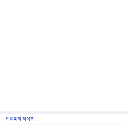
국방과학연구소(ADD) 테스크포스(TF)와 합심해 본
격적인 개선 작업에 착수했다.홍상어 유도탄의 모든
분야를
빅데이터 라이프