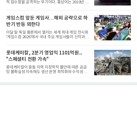
적 잠수함을 공격하는 무기이다. 홍상어는 2010년 넥
스원퓨처 시절 진해하우스에서 최초 생산돼 전력화가
이뤄졌다. 이후 2012년 한국형 구축함(KDX-1) 이상
의 함정에 실전 배치됐다.그해 7월 해군은 동해상에서
게임스컴 앞둔 게임사…해외 공략으로 하
성능 검증을 위해 홍상어 시험발사를 실시했다. 이때
반기 반등 꾀한다
홍상어가 목표 지점에서 입수한 후 표적을 타격하지
못하고 물속에서 멈춰버리는 예상 밖의 일이 벌어졌
이달 말 독일 쾰른에서 열리는 세계 최대 게임 전시회
다. 2차 품질확인 사격 시험에서도 만족스러운 결과를
'게임스컴 2026'에서 국내 주요 게임사들이 신작과 글
얻지 못했다. 완벽한 신뢰성 확보를 위해 LIG넥스원은
로벌 전략을 공개한다. 상반기 게임사들의 실적이 업
국방과학연구소(ADD) 테스크포스(TF)와 합심해 본
체별로 엇갈린 가운데 하반기 신작 흥행과 해외 시장
격적인 개선 작업에 착수했다.홍상어 유도탄의 모든
성과가 실적을 좌우할 핵심 변수로 떠오르고 있다.8일
롯데케미칼, 2분기 영업익 1101억원...
분야를
업계에 따르면 올해 상반기 게임업계는 기업별 성적
"스페셜티 전환 가속"
표가 크게 갈렸다. 대표적으로 크래프톤은 'PUBG: 배
틀그라운드'의 안정적인 성장에 힘입어 상반기 연결
롯데케미칼이 중동 지역 지정학적 불안에 따른 공급
기준 매출 2조6616억원, 영업이익 9725억원으로 역
망 불확실성 지속에도 생산 운영 최적화와 수익성 중
대 최대 실적을 기록했다. 엔씨도 올해 출시한 '아이온
심의 사업 운영을 통해 전분기에 이어 흑자 기조를 이
2' 등에 힘입어 호실적을 거둘 것으로 전망된다.반면
어갔다.롯데케미칼이 2026년 2분기 연결 기준 매출
넷마블은 2분기 매출이 증가했지만 영업이익은 전년
액 5조6864억원, 영업이익 1101억원을 기록했다고 7
동기 대
일 밝혔다. 사업별로는 기초화학 부문(롯데케미칼 기
초소재사업·LC타이탄·LC USA·롯데대산석화)이 매
출 3조9403억원, 영업이익 23억원을 기록했다. 정기
보수 영향과 원료 가격 변동에 따른 래깅 효과로 전분
기 대비 수익성은 둔화됐지만 흑자 전환 흐름을 유지
했다.첨단소재 부문은 매출 1조1551억원, 영업이익
1325억원을 기록했다. 주요 제품의 스프레드 확대와
우호적인 환율 효과