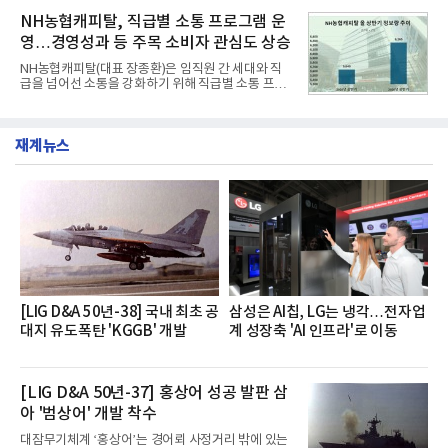
혔다.‘동대문식 닭한마리 칼국수’는 예상을 뛰어넘는
운영된다.◆ 디자인·공간·안전·성능 전반에서 차급을
소비자 호응에 힘입어 지난 7월 13일 첫 선을 보인 지
NH농협캐피탈, 직급별 소통 프로그램 운
넘
단 18일 만에 누적 판매량 50만 개를 돌파하는 성과를
영…경영성과 등 주목 소비자 관심도 상승
거두었다.이번 신제품은 개발진이 전국의 닭한마리
전문점을 직접 찾아 다니며 최적의 육수 비율을 완성
NH농협캐피탈(대표 장종환)은 임직원 간 세대와 직
했다. 자극적이지 않으면서도 깊은 닭육수에 마늘의
급을 넘어선 소통을 강화하기 위해 직급별 소통 프로
개운한 풍미를 더했으며, 국물이 잘 배어들면서도 쫄
그램'너하(NH)고, 나하(NH)고, NH GO!'를 지난 27일
깃한 식감이 살아있는 칼국수 면발을 정교하게 구현
부터 30일까지 서울 원센티널 NH농협캐피탈타워 22
했다는게 회사측의 설명이다.실제 현장 시식 행사에
층에서 운영했다고 31일 밝혔다.이번 프로그램은 경
서도
재계뉴스
영지원부 홍보팀과 2026년 새로이(e)＊가 공동 주관
했으며, ▲팀장·부장(7.27), ▲계장·주임(7.28), ▲과
장·차장(7.29), ▲대리(7.30) 등 직급별로 총 4회에 걸
쳐 진행됐다.참고로 새로이(e)는 NH농협캐피탈 MZ
세대들로(과장~계장) 구성된 자율 참여조직으로, 조
직문화 혁신과 업무 효율성 향상을 위한 다양한 활동
을 추진하며,새로운 변화와 이로운 영향력을 조직전
반에 전파하는 역할
[LIG D&A 50년-38] 국내 최초 공
삼성은 AI칩, LG는 냉각…전자업
대지 유도폭탄 'KGGB' 개발
계 성장축 'AI 인프라'로 이동
[LIG D&A 50년-37] 홍상어 성공 발판 삼
아 '범상어' 개발 착수
대잠무기체계 ‘홍상어’는 경어뢰 사정거리 밖에 있는