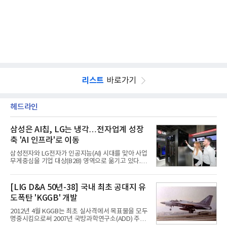
리스트
바로가기
헤드라인
삼성은 AI칩, LG는 냉각…전자업계 성장
축 'AI 인프라'로 이동
삼성전자와 LG전자가 인공지능(AI) 시대를 맞아 사업
무게중심을 기업 대상(B2B) 영역으로 옮기고 있다.
TV와 생활가전 등 전통적인 소비자 시장이 성숙기에
접어든 가운데 삼성전자는 AI 반도체를 중심으로 데
이터센터 생태계 공략을 강화하고 LG전자는 냉각솔
[LIG D&A 50년-38] 국내 최초 공대지 유
루션·전장·로봇 등 기업용 솔루션 사업 확대에 속도를
도폭탄 'KGGB' 개발
내고 있다.9일 업계에 따르면 LG전자는 2분기 생활가
전과 프리미엄 제품 경쟁력에 더해 B2B 사업 확대 효
2012년 4월 KGGB는 최초 실사격에서 목표물을 모두
과로 수익성을 방어한 반면 삼성전자는 디바이스경험
명중시킴으로써 2007년 국방과학연구소(ADD) 주관
(DX) 부문의 TV·생활가전 수익성이 악화됐다. 대신 삼
으로 시작된 KGGB 개발사업에 LIG넥스원은 시제업