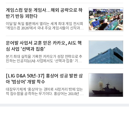
성은 AI 메모리 등 반도체 사업을 중심으로 새로운 성
체로 참여했다. 체계개발에는 총 400여억 원의 개발
장 동력을 확보하는 데 집중하고 있다.LG전자는 B2B
비와 62개월의 기간이 소요됐다. 한국형 GPS 유도폭
게임스컴 앞둔 게임사…해외 공략으로 하
사업 확대
탄 KGGB(Korea GPS Guided Bomb)는 국내 최초
반기 반등 꾀한다
의 공대지 유도폭탄으로 2012년에 최종 전투용 적합
판정을 받았다.우리 공군이 운용하는 모든 전투기에
이달 말 독일 쾰른에서 열리는 세계 최대 게임 전시회
탑재할 수 있는 KGGB는 일반목적폭탄(General
'게임스컴 2026'에서 국내 주요 게임사들이 신작과 글
Purpose Bomb)에 장착하여 운용토록 개발됐다.이
로벌 전략을 공개한다. 상반기 게임사들의 실적이 업
는 현재 군에서 보유하고 있는 상당량의 일반목적폭
체별로 엇갈린 가운데 하반기 신작 흥행과 해외 시장
탄을 활용하기 위한 취지였다.항공기에 장착된 KGGB
성과가 실적을 좌우할 핵심 변수로 떠오르고 있다.8일
문어발 사업서 교훈 얻은 카카오, AI도 핵
는 조종사가 휴대하는 명령통신장치(PDU, P
업계에 따르면 올해 상반기 게임업계는 기업별 성적
심 사업 '선택과 집중'
표가 크게 갈렸다. 대표적으로 크래프톤은 'PUBG: 배
틀그라운드'의 안정적인 성장에 힘입어 상반기 연결
분기 최대 실적을 기록한 카카오가 성장 전략으로 추
기준 매출 2조6616억원, 영업이익 9725억원으로 역
진하는 인공지능(AI) 사업에서도 ‘선택과 집중’ 기조
대 최대 실적을 기록했다. 엔씨도 올해 출시한 '아이온
를 강화하고 있다. 경쟁사들이 AI 데이터센터 등 인프
2' 등에 힘입어 호실적을 거둘 것으로 전망된다.반면
라 투자에 나서는 것과 달리, 카카오는 ‘카카오톡’이
넷마블은 2분기 매출이 증가했지만 영업이익은 전년
라는 플랫폼 경쟁력을 활용한 AI 에이전트 서비스에
[LIG D&A 50년-37] 홍상어 성공 발판 삼
동기 대
집중하는 전략이다. 과거 무리한 사업 확장 과정에서
아 '범상어' 개발 착수
겪었던 시행착오를 되풀이하지 않고 핵심 역량에 집
중하겠다는 취지로 풀이된다.7일 업계에 따르면 카카
대잠무기체계 ‘홍상어’는 경어뢰 사정거리 밖에 있는
오는 올해 2분기 연결 기준 매출 2조985억원, 영업이
적 잠수함을 공격하는 무기이다. 홍상어는 2010년 넥
익 2770억원을 기록했다. 전년 동기 대비 매출과 영업
스원퓨처 시절 진해하우스에서 최초 생산돼 전력화가
이익은 각각 9%, 36% 증가해 모두 분기 기준 역대
이뤄졌다. 이후 2012년 한국형 구축함(KDX-1) 이상
최대치다. 상반기 기준 매출은 4조405억원, 영업이익
의 함정에 실전 배치됐다.그해 7월 해군은 동해상에서
은 4884억
성능 검증을 위해 홍상어 시험발사를 실시했다. 이때
홍상어가 목표 지점에서 입수한 후 표적을 타격하지
못하고 물속에서 멈춰버리는 예상 밖의 일이 벌어졌
다. 2차 품질확인 사격 시험에서도 만족스러운 결과를
얻지 못했다. 완벽한 신뢰성 확보를 위해 LIG넥스원은