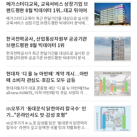
메가스터디교육, 교육서비스 상장기업 브
랜드평판 8월 빅데이터 1위...대교 뒤이어
메가스터디교육이 최근 한달기간을 대상으로 실시된
교육서비스 상장기업 브랜드평판 빅데이터 분석에서
1위를 차지했다. 대교와 디지털대상이 뒤를 이었다.7
일 한국기업평판연구소(소장 구창환)는 국내 교육서
비스 상장기업 브랜드를 대상으로 지난 7월 7일부터
한국전력공사, 산업통상자원부 공공기관
8월 7일까지 수집된 소비자 빅데이터 10,074,233건
브랜드평판 8월 빅데이터 1위
을 분석한 결과, 메가스터디교육이 브랜드평판지수
1,710,926을 기록하며 8월 1위에 올랐다고 밝혔다.
한국전력공사가 최근 한달기간을 대상으로 실시된 산
분석에 활용된 빅데이터는 지난 7월(9,491,206건) 대
업통상자원부 공공기관 브랜드평판 빅데이터 분석에
비 6.14% 증가한 수치로, 교육서비스 상장기업 브랜
서 1위를 차지했다. 한국가스공사와 한국수력원자력
드에 대한 소비자 관심이 확대됐다.연구소에 따르면 8
이 순으로 뒤를 이었다.7일 한국기업평판연구소(소장
월 교육서비스 상장기업 브랜드평판 순위는 메가스터
구창환)는 산업통상자원부 공공기관 41개 브랜드를
현대차 ‘디 올 뉴 아반떼’ 계약 개시…아반
디교육, 대교, 디지
대상으로 지난 7월 7일부터 8월 7일까지 수집된 소비
떼 소비자 관심도·호감도 모두 급등
자 빅데이터 91,102,549건을 분석한 결과, 한국전력
공사가 브랜드평판지수 10,670,633을 기록하며 8월
현대자동차가 대표 준중형 세단 ‘디 올 뉴 아반떼(The
1위에 올랐다고 밝혔다. 분석에 활용된 빅데이터는 지
all new AVANTE, 이하 아반떼)’의 주요 사양과 가격
난 7월(88,893,823건) 대비 2.48% 증가한 수치다.연
을 공개하고 5일부터 계약을 시작한다고 밝혔다.아반
구소에 따르면 8월 산업통상자원부 공공기관 브랜드
떼는 6년 만에 선보이는 8세대 완전변경 모델로, ▲정
평판 30위 순위는 한국전력공사, 한국가스공사, 한국
교한 선과 면을 중심으로 완성한 파격적인 디자인 ▲
㈜오뚜기 ‘동대문식 닭한마리 칼국수’ 인
수력원자력, 한국석
과거 중형 세단 수준으로 확대된 차체 제원 ▲글로벌
기..."온라인서도 맛·감성 호평"
최고 수준의 안전성 ▲성능과 효율을 동시에 높인 주
행 완성도 ▲첨단 편의 및 디지털 사양 적용 등을 통해
㈜오뚜기가 K-노포 감성을 담은 ‘동대문식 닭한마리
글로벌 준중형 세단의 새로운 기준을 세웠다.아반떼
칼국수’ 라면이 깊고 담백한 국물 맛과 차별화된 스토
는 가솔린 2.0과 1.6 하이브리드 두 가지 파워트레인
리로 출시 초기부터 높은 인기를 얻고 있다고 4일 밝
과 모던, 프리미엄, 인스퍼레이션 세 가지 트림으로