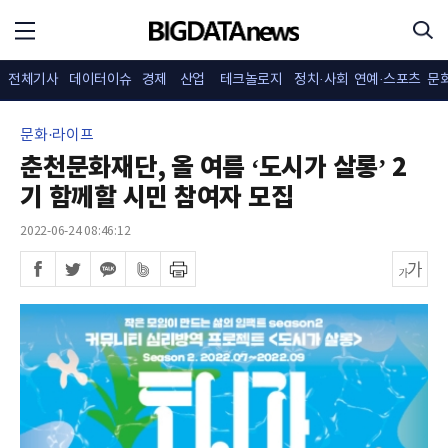
전체기사
데이터이슈
경제
산업
테크놀로지
정치·사회
연예·스포츠
문
문화·라이프
춘천문화재단, 올 여름 ‘도시가 살롱’ 2
기 함께할 시민 참여자 모집
2022-06-24 08:46:12