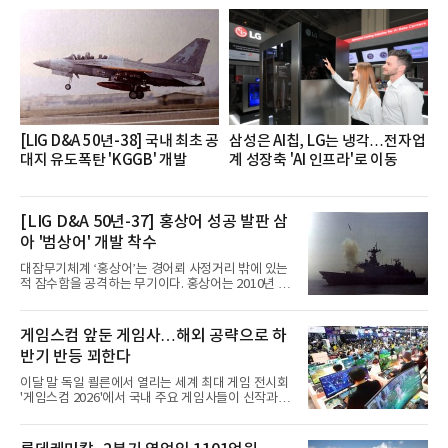
장·차장(7.29), ▲대리(7.30) 등 직급별로 총 4회에 걸
쳐 진행됐다.참고로 새로이(e)는 NH농협캐피탈 MZ
세대들로(과장~계장) 구성된 자율 참여조직으로, 조
직문화 혁신과 업무 효율성 향상을 위한 다양한 활동
을 추진하며,새로운 변화와 이로운 영향력을 조직전
반에 전파하는 역할
[LIG D&A 50년-38] 국내 최초 공
삼성은 AI칩, LG는 냉각…전자업
대지 유도폭탄 'KGGB' 개발
계 성장축 'AI 인프라'로 이동
[LIG D&A 50년-37] 홍상어 성공 발판 삼
아 '범상어' 개발 착수
대잠무기체계 ‘홍상어’는 경어뢰 사정거리 밖에 있는
적 잠수함을 공격하는 무기이다. 홍상어는 2010년 넥
스원퓨처 시절 진해하우스에서 최초 생산돼 전력화가
이뤄졌다. 이후 2012년 한국형 구축함(KDX-1) 이상
의 함정에 실전 배치됐다.그해 7월 해군은 동해상에서
게임스컴 앞둔 게임사…해외 공략으로 하
성능 검증을 위해 홍상어 시험발사를 실시했다. 이때
반기 반등 꾀한다
홍상어가 목표 지점에서 입수한 후 표적을 타격하지
못하고 물속에서 멈춰버리는 예상 밖의 일이 벌어졌
이달 말 독일 쾰른에서 열리는 세계 최대 게임 전시회
다. 2차 품질확인 사격 시험에서도 만족스러운 결과를
'게임스컴 2026'에서 국내 주요 게임사들이 신작과 글
얻지 못했다. 완벽한 신뢰성 확보를 위해 LIG넥스원은
로벌 전략을 공개한다. 상반기 게임사들의 실적이 업
국방과학연구소(ADD) 테스크포스(TF)와 합심해 본
체별로 엇갈린 가운데 하반기 신작 흥행과 해외 시장
격적인 개선 작업에 착수했다.홍상어 유도탄의 모든
성과가 실적을 좌우할 핵심 변수로 떠오르고 있다.8일