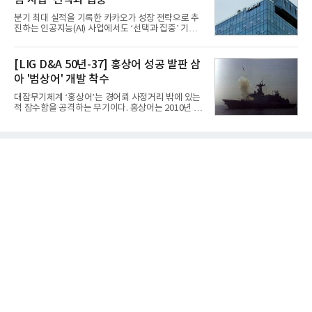
심 사업 '선택과 집중'
표가 크게 갈렸다. 대표적으로 크래프톤은 'PUBG: 배
틀그라운드'의 안정적인 성장에 힘입어 상반기 연결
분기 최대 실적을 기록한 카카오가 성장 전략으로 추
기준 매출 2조6616억원, 영업이익 9725억원으로 역
진하는 인공지능(AI) 사업에서도 ‘선택과 집중’ 기조
대 최대 실적을 기록했다. 엔씨도 올해 출시한 '아이온
를 강화하고 있다. 경쟁사들이 AI 데이터센터 등 인프
2' 등에 힘입어 호실적을 거둘 것으로 전망된다.반면
라 투자에 나서는 것과 달리, 카카오는 ‘카카오톡’이
넷마블은 2분기 매출이 증가했지만 영업이익은 전년
라는 플랫폼 경쟁력을 활용한 AI 에이전트 서비스에
[LIG D&A 50년-37] 홍상어 성공 발판 삼
동기 대
집중하는 전략이다. 과거 무리한 사업 확장 과정에서
아 '범상어' 개발 착수
겪었던 시행착오를 되풀이하지 않고 핵심 역량에 집
중하겠다는 취지로 풀이된다.7일 업계에 따르면 카카
대잠무기체계 ‘홍상어’는 경어뢰 사정거리 밖에 있는
오는 올해 2분기 연결 기준 매출 2조985억원, 영업이
적 잠수함을 공격하는 무기이다. 홍상어는 2010년 넥
익 2770억원을 기록했다. 전년 동기 대비 매출과 영업
스원퓨처 시절 진해하우스에서 최초 생산돼 전력화가
이익은 각각 9%, 36% 증가해 모두 분기 기준 역대
이뤄졌다. 이후 2012년 한국형 구축함(KDX-1) 이상
최대치다. 상반기 기준 매출은 4조405억원, 영업이익
의 함정에 실전 배치됐다.그해 7월 해군은 동해상에서
은 4884억
성능 검증을 위해 홍상어 시험발사를 실시했다. 이때
홍상어가 목표 지점에서 입수한 후 표적을 타격하지
못하고 물속에서 멈춰버리는 예상 밖의 일이 벌어졌
다. 2차 품질확인 사격 시험에서도 만족스러운 결과를
얻지 못했다. 완벽한 신뢰성 확보를 위해 LIG넥스원은
국방과학연구소(ADD) 테스크포스(TF)와 합심해 본
격적인 개선 작업에 착수했다.홍상어 유도탄의 모든
분야를