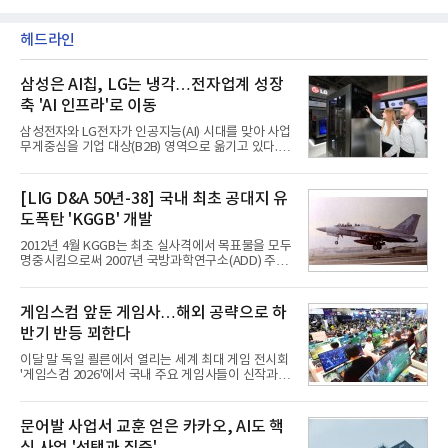
헤드라인
삼성은 AI칩, LG는 냉각…전자업계 성장
축 'AI 인프라'로 이동
삼성전자와 LG전자가 인공지능(AI) 시대를 맞아 사업
무게중심을 기업 대상(B2B) 영역으로 옮기고 있다.
TV와 생활가전 등 전통적인 소비자 시장이 성숙기에
접어든 가운데 삼성전자는 AI 반도체를 중심으로 데
이터센터 생태계 공략을 강화하고 LG전자는 냉각솔
[LIG D&A 50년-38] 국내 최초 공대지 유
루션·전장·로봇 등 기업용 솔루션 사업 확대에 속도를
도폭탄 'KGGB' 개발
내고 있다.9일 업계에 따르면 LG전자는 2분기 생활가
전과 프리미엄 제품 경쟁력에 더해 B2B 사업 확대 효
2012년 4월 KGGB는 최초 실사격에서 목표물을 모두
과로 수익성을 방어한 반면 삼성전자는 디바이스경험
명중시킴으로써 2007년 국방과학연구소(ADD) 주관
(DX) 부문의 TV·생활가전 수익성이 악화됐다. 대신 삼
으로 시작된 KGGB 개발사업에 LIG넥스원은 시제업
성은 AI 메모리 등 반도체 사업을 중심으로 새로운 성
체로 참여했다. 체계개발에는 총 400여억 원의 개발
장 동력을 확보하는 데 집중하고 있다.LG전자는 B2B
비와 62개월의 기간이 소요됐다. 한국형 GPS 유도폭
게임스컴 앞둔 게임사…해외 공략으로 하
사업 확대
탄 KGGB(Korea GPS Guided Bomb)는 국내 최초
반기 반등 꾀한다
의 공대지 유도폭탄으로 2012년에 최종 전투용 적합
판정을 받았다.우리 공군이 운용하는 모든 전투기에
이달 말 독일 쾰른에서 열리는 세계 최대 게임 전시회
탑재할 수 있는 KGGB는 일반목적폭탄(General
'게임스컴 2026'에서 국내 주요 게임사들이 신작과 글
Purpose Bomb)에 장착하여 운용토록 개발됐다.이
로벌 전략을 공개한다. 상반기 게임사들의 실적이 업
는 현재 군에서 보유하고 있는 상당량의 일반목적폭
체별로 엇갈린 가운데 하반기 신작 흥행과 해외 시장
탄을 활용하기 위한 취지였다.항공기에 장착된 KGGB
성과가 실적을 좌우할 핵심 변수로 떠오르고 있다.8일
문어발 사업서 교훈 얻은 카카오, AI도 핵
는 조종사가 휴대하는 명령통신장치(PDU, P
업계에 따르면 올해 상반기 게임업계는 기업별 성적