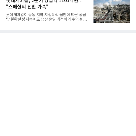
롯데케미칼, 2분기 영업익 1101억원...
분야를
업계에 따르면 올해 상반기 게임업계는 기업별 성적
"스페셜티 전환 가속"
표가 크게 갈렸다. 대표적으로 크래프톤은 'PUBG: 배
틀그라운드'의 안정적인 성장에 힘입어 상반기 연결
롯데케미칼이 중동 지역 지정학적 불안에 따른 공급
기준 매출 2조6616억원, 영업이익 9725억원으로 역
망 불확실성 지속에도 생산 운영 최적화와 수익성 중
대 최대 실적을 기록했다. 엔씨도 올해 출시한 '아이온
심의 사업 운영을 통해 전분기에 이어 흑자 기조를 이
2' 등에 힘입어 호실적을 거둘 것으로 전망된다.반면
어갔다.롯데케미칼이 2026년 2분기 연결 기준 매출
넷마블은 2분기 매출이 증가했지만 영업이익은 전년
액 5조6864억원, 영업이익 1101억원을 기록했다고 7
동기 대
일 밝혔다. 사업별로는 기초화학 부문(롯데케미칼 기
초소재사업·LC타이탄·LC USA·롯데대산석화)이 매
출 3조9403억원, 영업이익 23억원을 기록했다. 정기
보수 영향과 원료 가격 변동에 따른 래깅 효과로 전분
기 대비 수익성은 둔화됐지만 흑자 전환 흐름을 유지
했다.첨단소재 부문은 매출 1조1551억원, 영업이익
1325억원을 기록했다. 주요 제품의 스프레드 확대와
우호적인 환율 효과