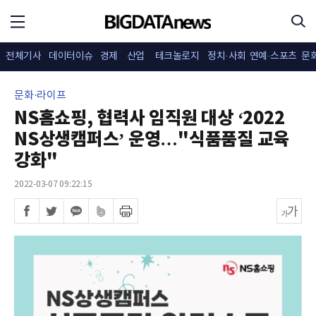
전체기사
데이터이슈
경제
산업
테크놀로지
정치·사회
연예·스포츠
문
문화·라이프
NS홈쇼핑, 협력사 임직원 대상 ‘2022
NS상생캠퍼스’ 운영…"식품품질 교육
강화"
2022-03-07 09:22:15