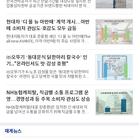
한국전력공사가 최근 한달기간을 대상으로 실시된 산
분석에 활용된 빅데이터는 지난 7월(9,491,206건) 대
업통상자원부 공공기관 브랜드평판 빅데이터 분석에
비 6.14% 증가한 수치로, 교육서비스 상장기업 브랜
서 1위를 차지했다. 한국가스공사와 한국수력원자력
드에 대한 소비자 관심이 확대됐다.연구소에 따르면 8
이 순으로 뒤를 이었다.7일 한국기업평판연구소(소장
월 교육서비스 상장기업 브랜드평판 순위는 메가스터
구창환)는 산업통상자원부 공공기관 41개 브랜드를
현대차 ‘디 올 뉴 아반떼’ 계약 개시…아반
디교육, 대교, 디지
대상으로 지난 7월 7일부터 8월 7일까지 수집된 소비
떼 소비자 관심도·호감도 모두 급등
자 빅데이터 91,102,549건을 분석한 결과, 한국전력
공사가 브랜드평판지수 10,670,633을 기록하며 8월
현대자동차가 대표 준중형 세단 ‘디 올 뉴 아반떼(The
1위에 올랐다고 밝혔다. 분석에 활용된 빅데이터는 지
all new AVANTE, 이하 아반떼)’의 주요 사양과 가격
난 7월(88,893,823건) 대비 2.48% 증가한 수치다.연
을 공개하고 5일부터 계약을 시작한다고 밝혔다.아반
구소에 따르면 8월 산업통상자원부 공공기관 브랜드
떼는 6년 만에 선보이는 8세대 완전변경 모델로, ▲정
평판 30위 순위는 한국전력공사, 한국가스공사, 한국
교한 선과 면을 중심으로 완성한 파격적인 디자인 ▲
㈜오뚜기 ‘동대문식 닭한마리 칼국수’ 인
수력원자력, 한국석
과거 중형 세단 수준으로 확대된 차체 제원 ▲글로벌
기..."온라인서도 맛·감성 호평"
최고 수준의 안전성 ▲성능과 효율을 동시에 높인 주
행 완성도 ▲첨단 편의 및 디지털 사양 적용 등을 통해
㈜오뚜기가 K-노포 감성을 담은 ‘동대문식 닭한마리
글로벌 준중형 세단의 새로운 기준을 세웠다.아반떼
칼국수’ 라면이 깊고 담백한 국물 맛과 차별화된 스토
는 가솔린 2.0과 1.6 하이브리드 두 가지 파워트레인
리로 출시 초기부터 높은 인기를 얻고 있다고 4일 밝
과 모던, 프리미엄, 인스퍼레이션 세 가지 트림으로
혔다.‘동대문식 닭한마리 칼국수’는 예상을 뛰어넘는
운영된다.◆ 디자인·공간·안전·성능 전반에서 차급을
소비자 호응에 힘입어 지난 7월 13일 첫 선을 보인 지
NH농협캐피탈, 직급별 소통 프로그램 운
넘
단 18일 만에 누적 판매량 50만 개를 돌파하는 성과를
영…경영성과 등 주목 소비자 관심도 상승
거두었다.이번 신제품은 개발진이 전국의 닭한마리
전문점을 직접 찾아 다니며 최적의 육수 비율을 완성
NH농협캐피탈(대표 장종환)은 임직원 간 세대와 직
했다. 자극적이지 않으면서도 깊은 닭육수에 마늘의
급을 넘어선 소통을 강화하기 위해 직급별 소통 프로
개운한 풍미를 더했으며, 국물이 잘 배어들면서도 쫄
그램'너하(NH)고, 나하(NH)고, NH GO!'를 지난 27일
깃한 식감이 살아있는 칼국수 면발을 정교하게 구현
부터 30일까지 서울 원센티널 NH농협캐피탈타워 22
했다는게 회사측의 설명이다.실제 현장 시식 행사에
층에서 운영했다고 31일 밝혔다.이번 프로그램은 경
서도
재계뉴스
영지원부 홍보팀과 2026년 새로이(e)＊가 공동 주관
했으며, ▲팀장·부장(7.27), ▲계장·주임(7.28), ▲과