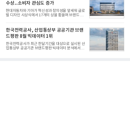
수상...소비자 관심도 증가
을 분석한 결과, 메가스터디교육이 브랜드평판지수
1,710,926을 기록하며 8월 1위에 올랐다고 밝혔다.
현대자동차와 기아가 혁신성과 창의성을 앞세워 글로
분석에 활용된 빅데이터는 지난 7월(9,491,206건) 대
벌 디자인 시상식에서 17개의 상을 휩쓸며 브랜드 경
비 6.14% 증가한 수치로, 교육서비스 상장기업 브랜
쟁력을 다시 한번 입증했다.현대자동차·기아는 '2026
드에 대한 소비자 관심이 확대됐다.연구소에 따르면 8
레드 닷 어워드: 브랜드 & 커뮤니케이션 디자인 부문
월 교육서비스 상장기업 브랜드평판 순위는 메가스터
(Red Dot Design Award: Brand &
한국전력공사, 산업통상부 공공기관 브랜
디교육, 대교, 디지
Communication Design)'에서 최우수상 2개, 본상
드평판 8월 빅데이터 1위
15개를 수상했다고 7일 밝혔다.'레드 닷 어워드'는 독
일 iF, 미국 IDEA와 함께 세계 3대 디자인 시상식으로
한국전력공사가 최근 한달기간을 대상으로 실시된 산
손꼽히는 세계 최대 규모의 디자인 공모전이다. 독일
업통상부 공공기관 브랜드평판 빅데이터 분석에서 1
노르트라인 베스트팔렌 디자인센터(Design
위를 차지했다. 한국가스공사와 한국수력원자력이 순
Zentrum Nordrhein Westfalen)가 주관해 매년 ▲
으로 뒤를 이었다.7일 한국기업평판연구소(소장 구창
제품 디자인 ▲브랜드 & 커뮤니케이션 디자인 ▲디
환)는 산업통상부 공공기관 41개 브랜드를 대상으로
자인 콘셉트 각 부문에서 우수한
지난 7월 7일부터 8월 7일까지 수집된 소비자 빅데이
터 91,102,549건을 분석한 결과, 한국전력공사가 브
랜드평판지수 10,670,633을 기록하며 8월 1위에 올
랐다고 밝혔다. 분석에 활용된 빅데이터는 지난 7월
(88,893,823건) 대비 2.48% 증가한 수치다.연구소에
따르면 8월 산업통상부 공공기관 브랜드평판 30위 순
위는 한국전력공사, 한국가스공사, 한국수력원자력,
한국석유공사, 한전