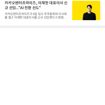
구축하겠다는 대형 청사진을 제시하면서다. 이에 따
카카오엔터프라이즈, 이재한 대표이사 신
인 천궁
라 경쟁 구도 역시 이동통신사인 KT, LG유플러스를
규 선임..."AI 전환 선도"
넘어 네이버, 삼성SDS 등 IT 인프라 기업으로 확장되
고 있다.7일 SK텔레콤에 따르면 회사는 올해 2분기
카카오엔터프라이즈가 6일 임시 주주총회와 이사회
연결 기준 매출 4조 3591억원, 영업이익 5660억원을
를 열고 이재한 대표이사를 신규 선임했다고 밝혔다.
기록했다. 매출은 전년 동기 대비 0.5%, 영업이익은
이 신임 대표는 기술에 대한 이해를 바탕으로 카카오
67.3% 증가한 수치다. AI DC 사업의 성장에 더해 수
엔터프라이즈에서 클라우드인프라·디지털전환(DX)
익성 중심 경영, 그리고 지난해 발생한 일회성 비용에
부문장과 사업부문장을 역임하며 전략 수립부터 사업
따른 기저효과가 실
화까지 전 과정을 이끌어왔다. 카카오엔터프라이즈
합류 전에는 카카오의 시스템엔지니어링 리더로서 카
카오톡 인프라 아키텍처 설계와 운영을 담당한 경험
도 있다.카카오엔터프라이즈는 인공지능(AI), 클라우
드, 검색 등 카카오가 축적해온 기술력과 서비스 운영
경험을 바탕으로 기업 고객을 대상으로 한 엔터프라
이즈 IT 사업을 전개하고 있다. 클라우드서비스제공자
(CSP) 사업을 비