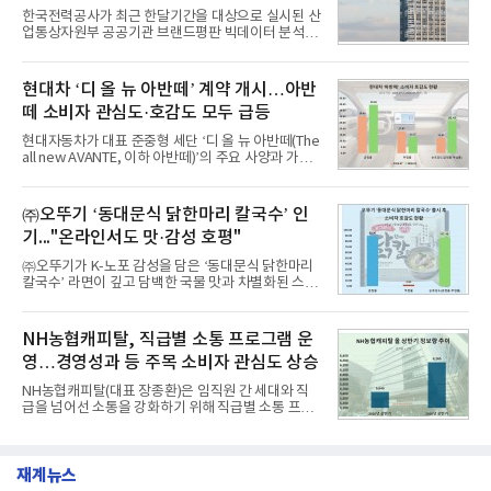
1,710,926을 기록하며 8월 1위에 올랐다고 밝혔다.
한국전력공사가 최근 한달기간을 대상으로 실시된 산
분석에 활용된 빅데이터는 지난 7월(9,491,206건) 대
업통상자원부 공공기관 브랜드평판 빅데이터 분석에
비 6.14% 증가한 수치로, 교육서비스 상장기업 브랜
서 1위를 차지했다. 한국가스공사와 한국수력원자력
드에 대한 소비자 관심이 확대됐다.연구소에 따르면 8
이 순으로 뒤를 이었다.7일 한국기업평판연구소(소장
월 교육서비스 상장기업 브랜드평판 순위는 메가스터
구창환)는 산업통상자원부 공공기관 41개 브랜드를
현대차 ‘디 올 뉴 아반떼’ 계약 개시…아반
디교육, 대교, 디지
대상으로 지난 7월 7일부터 8월 7일까지 수집된 소비
떼 소비자 관심도·호감도 모두 급등
자 빅데이터 91,102,549건을 분석한 결과, 한국전력
공사가 브랜드평판지수 10,670,633을 기록하며 8월
현대자동차가 대표 준중형 세단 ‘디 올 뉴 아반떼(The
1위에 올랐다고 밝혔다. 분석에 활용된 빅데이터는 지
all new AVANTE, 이하 아반떼)’의 주요 사양과 가격
난 7월(88,893,823건) 대비 2.48% 증가한 수치다.연
을 공개하고 5일부터 계약을 시작한다고 밝혔다.아반
구소에 따르면 8월 산업통상자원부 공공기관 브랜드
떼는 6년 만에 선보이는 8세대 완전변경 모델로, ▲정
평판 30위 순위는 한국전력공사, 한국가스공사, 한국
교한 선과 면을 중심으로 완성한 파격적인 디자인 ▲
㈜오뚜기 ‘동대문식 닭한마리 칼국수’ 인
수력원자력, 한국석
과거 중형 세단 수준으로 확대된 차체 제원 ▲글로벌
기..."온라인서도 맛·감성 호평"
최고 수준의 안전성 ▲성능과 효율을 동시에 높인 주
행 완성도 ▲첨단 편의 및 디지털 사양 적용 등을 통해
㈜오뚜기가 K-노포 감성을 담은 ‘동대문식 닭한마리
글로벌 준중형 세단의 새로운 기준을 세웠다.아반떼
칼국수’ 라면이 깊고 담백한 국물 맛과 차별화된 스토
는 가솔린 2.0과 1.6 하이브리드 두 가지 파워트레인
리로 출시 초기부터 높은 인기를 얻고 있다고 4일 밝
과 모던, 프리미엄, 인스퍼레이션 세 가지 트림으로
혔다.‘동대문식 닭한마리 칼국수’는 예상을 뛰어넘는
운영된다.◆ 디자인·공간·안전·성능 전반에서 차급을
소비자 호응에 힘입어 지난 7월 13일 첫 선을 보인 지
NH농협캐피탈, 직급별 소통 프로그램 운
넘
단 18일 만에 누적 판매량 50만 개를 돌파하는 성과를
영…경영성과 등 주목 소비자 관심도 상승
거두었다.이번 신제품은 개발진이 전국의 닭한마리
전문점을 직접 찾아 다니며 최적의 육수 비율을 완성
NH농협캐피탈(대표 장종환)은 임직원 간 세대와 직
했다. 자극적이지 않으면서도 깊은 닭육수에 마늘의
급을 넘어선 소통을 강화하기 위해 직급별 소통 프로
개운한 풍미를 더했으며, 국물이 잘 배어들면서도 쫄
그램'너하(NH)고, 나하(NH)고, NH GO!'를 지난 27일
깃한 식감이 살아있는 칼국수 면발을 정교하게 구현
부터 30일까지 서울 원센티널 NH농협캐피탈타워 22
했다는게 회사측의 설명이다.실제 현장 시식 행사에
층에서 운영했다고 31일 밝혔다.이번 프로그램은 경
서도
재계뉴스
영지원부 홍보팀과 2026년 새로이(e)＊가 공동 주관
했으며, ▲팀장·부장(7.27), ▲계장·주임(7.28), ▲과