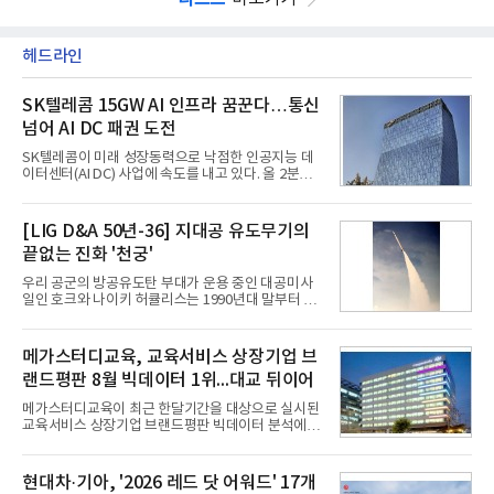
헤드라인
SK텔레콤 15GW AI 인프라 꿈꾼다…통신
넘어 AI DC 패권 도전
SK텔레콤이 미래 성장동력으로 낙점한 인공지능 데
이터센터(AI DC) 사업에 속도를 내고 있다. 올 2분기
AI 데이터센터 매출이 90% 이상 급증한 데 이어, 오
는 2035년까지 총 15GW(기가와트) 규모의 AI DC를
구축하겠다는 대형 청사진을 제시하면서다. 이에 따
[LIG D&A 50년-36] 지대공 유도무기의
라 경쟁 구도 역시 이동통신사인 KT, LG유플러스를
끝없는 진화 '천궁'
넘어 네이버, 삼성SDS 등 IT 인프라 기업으로 확장되
고 있다.7일 SK텔레콤에 따르면 회사는 올해 2분기
우리 공군의 방공유도탄 부대가 운용 중인 대공미사
연결 기준 매출 4조 3591억원, 영업이익 5660억원을
일인 호크와 나이키 허큘리스는 1990년대 말부터 성
기록했다. 매출은 전년 동기 대비 0.5%, 영업이익은
능 면에서 한계를 보이기 시작했다. 이에 따라 정부는
67.3% 증가한 수치다. AI DC 사업의 성장에 더해 수
기존 미사일체계를 대체할 중고도 및 중거리 대공미
익성 중심 경영, 그리고 지난해 발생한 일회성 비용에
사일을 개발하기로 결정했다.처음 KM-SAM 사업으로
메가스터디교육, 교육서비스 상장기업 브
따른 기저효과가 실
불린 이 사업의 명칭은 호크(Iron Hawk, 철매)를 대체
랜드평판 8월 빅데이터 1위...대교 뒤이어
한다는 의미에서 ‘철매Ⅱ’ 로 정해졌다. 철매Ⅱ 개발
사업은 미사일체계 완성 후인 2011년 ‘천궁(天弓)’으
메가스터디교육이 최근 한달기간을 대상으로 실시된
로 다시 장비명이 바뀌었다. 17개 업체와 관련 기관이
교육서비스 상장기업 브랜드평판 빅데이터 분석에서
참여한 가운데 LIG 넥스원은 탐색 개발에서 체계개발
1위를 차지했다. 대교와 디지털대상이 뒤를 이었다.7
완료까지 모든 과정에 참여했다. 1976년 호크 미사일
일 한국기업평판연구소(소장 구창환)는 국내 교육서
창정비 업체로 출발했던 회사가 호크 대체 유도무기
비스 상장기업 브랜드를 대상으로 지난 7월 7일부터
현대차·기아, '2026 레드 닷 어워드' 17개
인 천궁
8월 7일까지 수집된 소비자 빅데이터 10,074,233건