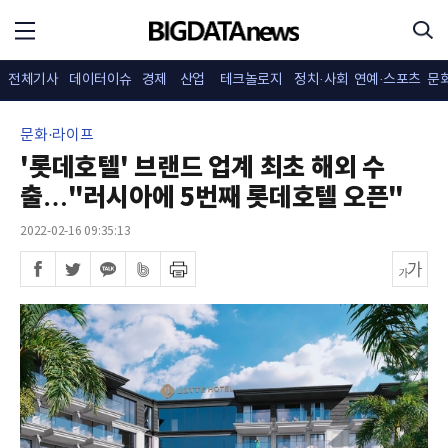
전체기사
데이터이슈
경제
산업
테크놀로지
정치·사회
연예·스포츠
문
문화·라이프
'롯데호텔' 브랜드 업계 최초 해외 수
출…"러시아에 5번째 롯데호텔 오픈"
2022-02-16 09:35:13