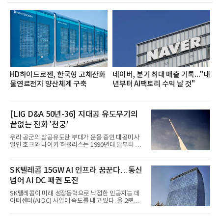
장·차장(7.29), ▲대리(7.30) 등 직급별로 총 4회에 걸
쳐 진행됐다.참고로 새로이(e)는 NH농협캐피탈 MZ
세대들로(과장~계장) 구성된 자율 참여조직으로, 조
직문화 혁신과 업무 효율성 향상을 위한 다양한 활동
을 추진하며,새로운 변화와 이로운 영향력을 조직전
반에 전파하는 역할
HD하이드로젠, 한국형 고체산화
네이버, 분기 최대 매출 기록..."내
물연료전지 양산체계 구축
년부터 AI팩토리 수익 날 것"
[LIG D&A 50년-36] 지대공 유도무기의
끝없는 진화 '천궁'
우리 공군의 방공유도탄 부대가 운용 중인 대공미사
일인 호크와 나이키 허큘리스는 1990년대 말부터 성
능 면에서 한계를 보이기 시작했다. 이에 따라 정부는
기존 미사일체계를 대체할 중고도 및 중거리 대공미
사일을 개발하기로 결정했다.처음 KM-SAM 사업으로
SK텔레콤 15GW AI 인프라 꿈꾼다…통신
불린 이 사업의 명칭은 호크(Iron Hawk, 철매)를 대체
넘어 AI DC 패권 도전
한다는 의미에서 ‘철매Ⅱ’ 로 정해졌다. 철매Ⅱ 개발
사업은 미사일체계 완성 후인 2011년 ‘천궁(天弓)’으
SK텔레콤이 미래 성장동력으로 낙점한 인공지능 데
로 다시 장비명이 바뀌었다. 17개 업체와 관련 기관이
이터센터(AI DC) 사업에 속도를 내고 있다. 올 2분기
참여한 가운데 LIG 넥스원은 탐색 개발에서 체계개발
AI 데이터센터 매출이 90% 이상 급증한 데 이어, 오
완료까지 모든 과정에 참여했다. 1976년 호크 미사일
는 2035년까지 총 15GW(기가와트) 규모의 AI DC를
창정비 업체로 출발했던 회사가 호크 대체 유도무기