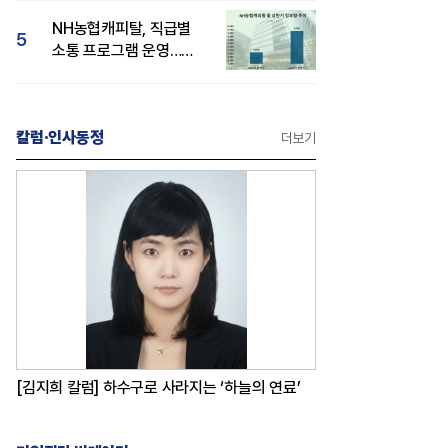
감성 호평"
NH농협캐피탈, 직급별
5
소통 프로그램 운영…
경영성과 등 주목 소비자
관심도 상승
칼럼·인사동정
더보기
[김지희 칼럼] 하수구로 사라지는 ‘하늘의 연료’