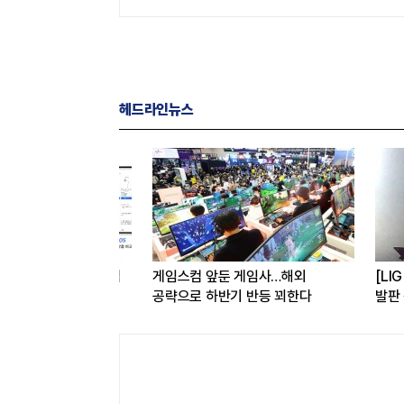
헤드라인뉴스
용해 구매 시스템
게임스컴 앞둔 게임사…해외
[LIG D&
관심도 증가
공략으로 하반기 반등 꾀한다
발판 삼아 