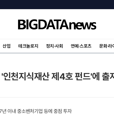
산업
테크놀로지
정치·사회
연예·스포츠
문화·라
'인천지식재산 제4호 펀드'에 출
 7년 이내 중소벤처기업 등에 중점 투자