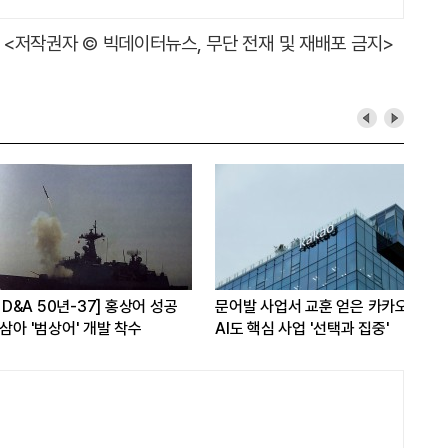
<저작권자 © 빅데이터뉴스, 무단 전재 및 재배포 금지>
A 50년-37] 홍상어 성공
문어발 사업서 교훈 얻은 카카오,
SK
'범상어' 개발 착수
AI도 핵심 사업 '선택과 집중'
꿈꾼