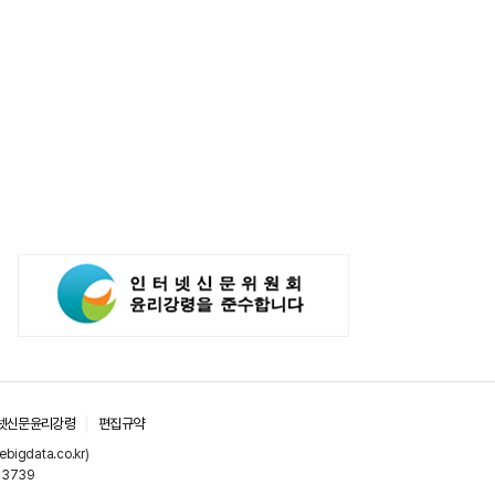
넷신문윤리강령
편집규약
gdata.co.kr)
-3739