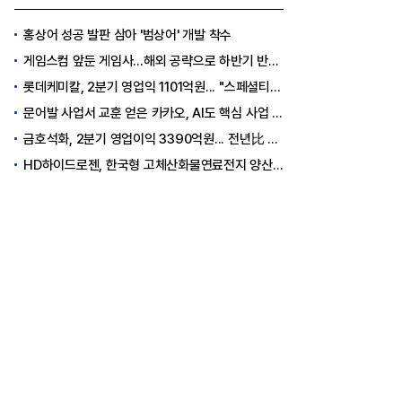
홍상어 성공 발판 삼아 '범상어' 개발 착수
게임스컴 앞둔 게임사…해외 공략으로 하반기 반등 꾀한다
롯데케미칼, 2분기 영업익 1101억원... "스페셜티 전환 가속"
문어발 사업서 교훈 얻은 카카오, AI도 핵심 사업 '선택과 집중'
금호석화, 2분기 영업이익 3390억원... 전년比 419% 급증
HD하이드로젠, 한국형 고체산화물연료전지 양산체계 구축