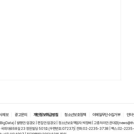
사제보
광고문의
개인정보취급방침
청소년보호정책
이메일무단수집거부
인터
igData) | 발행인:임경오 | 편집인:임경오 | 청소년보호책임자:박정배 | 고충처리인:권대경(news@thebi
국회대로68길 23 정원빌딩 501호 (우편번호:07237)| 전화:02-2235-3738 | 팩스:02-2235