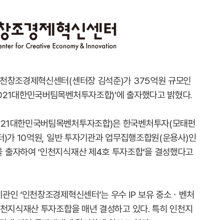
인천창조경제혁신센터(센터장 김석준)가 375억원 규모인
021대한민국버팀목벤처투자조합)’에 출자했다고 밝혔다.
021대한민국버팀목벤처투자조합)은 한국벤처투자(모태펀
터)가 10억원, 일반 투자기관과 업무집행조합원(운용사)인
 출자하여 ‘인천지식재산 제4호 투자조합’을 결성했다고
관인 ‘인천창조경제혁신센터’는 우수 IP 보유 중소ㆍ벤처
인천지식재산 투자조합을 매년 결성하고 있다. 특히 인천지