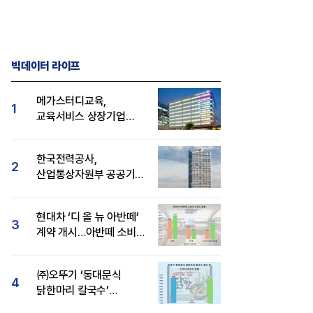
빅데이터 라이프
메가스터디교육,
1
교육서비스 상장기업
브랜드평판 8월 빅데이터
1위...대교 뒤이어
한국전력공사,
2
산업통상자원부 공공기관
브랜드평판 8월 빅데이터
1위
현대차 ‘디 올 뉴 아반떼’
3
계약 개시…아반떼 소비자
관심도·호감도 모두 급등
㈜오뚜기 ‘동대문식
4
닭한마리 칼국수’
인기..."온라인서도 맛·