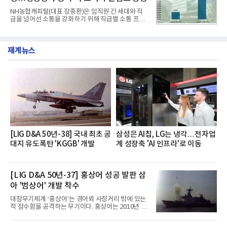
전문점을 직접 찾아 다니며 최적의 육수 비율을 완성
NH농협캐피탈(대표 장종환)은 임직원 간 세대와 직
했다. 자극적이지 않으면서도 깊은 닭육수에 마늘의
급을 넘어선 소통을 강화하기 위해 직급별 소통 프로
개운한 풍미를 더했으며, 국물이 잘 배어들면서도 쫄
그램'너하(NH)고, 나하(NH)고, NH GO!'를 지난 27일
깃한 식감이 살아있는 칼국수 면발을 정교하게 구현
부터 30일까지 서울 원센티널 NH농협캐피탈타워 22
했다는게 회사측의 설명이다.실제 현장 시식 행사에
층에서 운영했다고 31일 밝혔다.이번 프로그램은 경
서도
재계뉴스
영지원부 홍보팀과 2026년 새로이(e)＊가 공동 주관
했으며, ▲팀장·부장(7.27), ▲계장·주임(7.28), ▲과
장·차장(7.29), ▲대리(7.30) 등 직급별로 총 4회에 걸
쳐 진행됐다.참고로 새로이(e)는 NH농협캐피탈 MZ
세대들로(과장~계장) 구성된 자율 참여조직으로, 조
직문화 혁신과 업무 효율성 향상을 위한 다양한 활동
을 추진하며,새로운 변화와 이로운 영향력을 조직전
반에 전파하는 역할
[LIG D&A 50년-38] 국내 최초 공
삼성은 AI칩, LG는 냉각…전자업
대지 유도폭탄 'KGGB' 개발
계 성장축 'AI 인프라'로 이동
[LIG D&A 50년-37] 홍상어 성공 발판 삼
아 '범상어' 개발 착수
대잠무기체계 ‘홍상어’는 경어뢰 사정거리 밖에 있는
적 잠수함을 공격하는 무기이다. 홍상어는 2010년 넥
스원퓨처 시절 진해하우스에서 최초 생산돼 전력화가
이뤄졌다. 이후 2012년 한국형 구축함(KDX-1) 이상