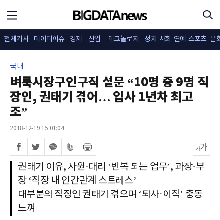
전체기사
데이터이슈
경제
산업
테크놀로지
정치·사회
연예·스포츠
문
국내
벼룩시장구인구직 설문 “10명 중 9명 직
장인, 권태기 겪어… 입사 1년차 최고
조”
2018-12-19 15:01:04
권태기 이유, 사원-대리 ’반복 되는 업무’, 과장-부
장 ‘직장 내 인간관계 스트레스’
대부분의 직장인 권태기 겪으며 ‘퇴사·이직’ 충동
느껴