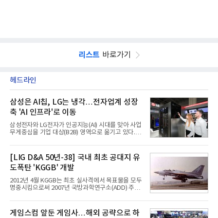
리스트
바로가기
헤드라인
삼성은 AI칩, LG는 냉각…전자업계 성장
축 'AI 인프라'로 이동
삼성전자와 LG전자가 인공지능(AI) 시대를 맞아 사업
무게중심을 기업 대상(B2B) 영역으로 옮기고 있다.
TV와 생활가전 등 전통적인 소비자 시장이 성숙기에
접어든 가운데 삼성전자는 AI 반도체를 중심으로 데
이터센터 생태계 공략을 강화하고 LG전자는 냉각솔
[LIG D&A 50년-38] 국내 최초 공대지 유
루션·전장·로봇 등 기업용 솔루션 사업 확대에 속도를
도폭탄 'KGGB' 개발
내고 있다.9일 업계에 따르면 LG전자는 2분기 생활가
전과 프리미엄 제품 경쟁력에 더해 B2B 사업 확대 효
2012년 4월 KGGB는 최초 실사격에서 목표물을 모두
과로 수익성을 방어한 반면 삼성전자는 디바이스경험
명중시킴으로써 2007년 국방과학연구소(ADD) 주관
(DX) 부문의 TV·생활가전 수익성이 악화됐다. 대신 삼
으로 시작된 KGGB 개발사업에 LIG넥스원은 시제업
성은 AI 메모리 등 반도체 사업을 중심으로 새로운 성
체로 참여했다. 체계개발에는 총 400여억 원의 개발
장 동력을 확보하는 데 집중하고 있다.LG전자는 B2B
비와 62개월의 기간이 소요됐다. 한국형 GPS 유도폭
게임스컴 앞둔 게임사…해외 공략으로 하
사업 확대
탄 KGGB(Korea GPS Guided Bomb)는 국내 최초