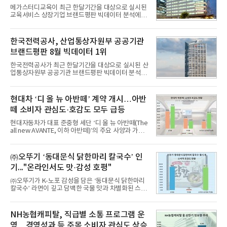
메가스터디교육이 최근 한달기간을 대상으로 실시된
교육서비스 상장기업 브랜드평판 빅데이터 분석에서
1위를 차지했다. 대교와 디지털대상이 뒤를 이었다.7
일 한국기업평판연구소(소장 구창환)는 국내 교육서
비스 상장기업 브랜드를 대상으로 지난 7월 7일부터
한국전력공사, 산업통상자원부 공공기관
8월 7일까지 수집된 소비자 빅데이터 10,074,233건
브랜드평판 8월 빅데이터 1위
을 분석한 결과, 메가스터디교육이 브랜드평판지수
1,710,926을 기록하며 8월 1위에 올랐다고 밝혔다.
한국전력공사가 최근 한달기간을 대상으로 실시된 산
분석에 활용된 빅데이터는 지난 7월(9,491,206건) 대
업통상자원부 공공기관 브랜드평판 빅데이터 분석에
비 6.14% 증가한 수치로, 교육서비스 상장기업 브랜
서 1위를 차지했다. 한국가스공사와 한국수력원자력
드에 대한 소비자 관심이 확대됐다.연구소에 따르면 8
이 순으로 뒤를 이었다.7일 한국기업평판연구소(소장
월 교육서비스 상장기업 브랜드평판 순위는 메가스터
구창환)는 산업통상자원부 공공기관 41개 브랜드를
현대차 ‘디 올 뉴 아반떼’ 계약 개시…아반
디교육, 대교, 디지
대상으로 지난 7월 7일부터 8월 7일까지 수집된 소비
떼 소비자 관심도·호감도 모두 급등
자 빅데이터 91,102,549건을 분석한 결과, 한국전력
공사가 브랜드평판지수 10,670,633을 기록하며 8월
현대자동차가 대표 준중형 세단 ‘디 올 뉴 아반떼(The
1위에 올랐다고 밝혔다. 분석에 활용된 빅데이터는 지
all new AVANTE, 이하 아반떼)’의 주요 사양과 가격
난 7월(88,893,823건) 대비 2.48% 증가한 수치다.연
을 공개하고 5일부터 계약을 시작한다고 밝혔다.아반
구소에 따르면 8월 산업통상자원부 공공기관 브랜드
떼는 6년 만에 선보이는 8세대 완전변경 모델로, ▲정
평판 30위 순위는 한국전력공사, 한국가스공사, 한국
교한 선과 면을 중심으로 완성한 파격적인 디자인 ▲
㈜오뚜기 ‘동대문식 닭한마리 칼국수’ 인
수력원자력, 한국석
과거 중형 세단 수준으로 확대된 차체 제원 ▲글로벌
기..."온라인서도 맛·감성 호평"
최고 수준의 안전성 ▲성능과 효율을 동시에 높인 주
행 완성도 ▲첨단 편의 및 디지털 사양 적용 등을 통해
㈜오뚜기가 K-노포 감성을 담은 ‘동대문식 닭한마리
글로벌 준중형 세단의 새로운 기준을 세웠다.아반떼
칼국수’ 라면이 깊고 담백한 국물 맛과 차별화된 스토
는 가솔린 2.0과 1.6 하이브리드 두 가지 파워트레인
리로 출시 초기부터 높은 인기를 얻고 있다고 4일 밝
과 모던, 프리미엄, 인스퍼레이션 세 가지 트림으로
혔다.‘동대문식 닭한마리 칼국수’는 예상을 뛰어넘는
운영된다.◆ 디자인·공간·안전·성능 전반에서 차급을
소비자 호응에 힘입어 지난 7월 13일 첫 선을 보인 지
NH농협캐피탈, 직급별 소통 프로그램 운
넘
단 18일 만에 누적 판매량 50만 개를 돌파하는 성과를
영…경영성과 등 주목 소비자 관심도 상승
거두었다.이번 신제품은 개발진이 전국의 닭한마리