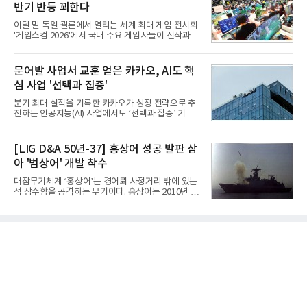
반기 반등 꾀한다
의 공대지 유도폭탄으로 2012년에 최종 전투용 적합
판정을 받았다.우리 공군이 운용하는 모든 전투기에
이달 말 독일 쾰른에서 열리는 세계 최대 게임 전시회
탑재할 수 있는 KGGB는 일반목적폭탄(General
'게임스컴 2026'에서 국내 주요 게임사들이 신작과 글
Purpose Bomb)에 장착하여 운용토록 개발됐다.이
로벌 전략을 공개한다. 상반기 게임사들의 실적이 업
는 현재 군에서 보유하고 있는 상당량의 일반목적폭
체별로 엇갈린 가운데 하반기 신작 흥행과 해외 시장
탄을 활용하기 위한 취지였다.항공기에 장착된 KGGB
성과가 실적을 좌우할 핵심 변수로 떠오르고 있다.8일
문어발 사업서 교훈 얻은 카카오, AI도 핵
는 조종사가 휴대하는 명령통신장치(PDU, P
업계에 따르면 올해 상반기 게임업계는 기업별 성적
심 사업 '선택과 집중'
표가 크게 갈렸다. 대표적으로 크래프톤은 'PUBG: 배
틀그라운드'의 안정적인 성장에 힘입어 상반기 연결
분기 최대 실적을 기록한 카카오가 성장 전략으로 추
기준 매출 2조6616억원, 영업이익 9725억원으로 역
진하는 인공지능(AI) 사업에서도 ‘선택과 집중’ 기조
대 최대 실적을 기록했다. 엔씨도 올해 출시한 '아이온
를 강화하고 있다. 경쟁사들이 AI 데이터센터 등 인프
2' 등에 힘입어 호실적을 거둘 것으로 전망된다.반면
라 투자에 나서는 것과 달리, 카카오는 ‘카카오톡’이
넷마블은 2분기 매출이 증가했지만 영업이익은 전년
라는 플랫폼 경쟁력을 활용한 AI 에이전트 서비스에
[LIG D&A 50년-37] 홍상어 성공 발판 삼
동기 대
집중하는 전략이다. 과거 무리한 사업 확장 과정에서
아 '범상어' 개발 착수
겪었던 시행착오를 되풀이하지 않고 핵심 역량에 집
중하겠다는 취지로 풀이된다.7일 업계에 따르면 카카
대잠무기체계 ‘홍상어’는 경어뢰 사정거리 밖에 있는
오는 올해 2분기 연결 기준 매출 2조985억원, 영업이
적 잠수함을 공격하는 무기이다. 홍상어는 2010년 넥
익 2770억원을 기록했다. 전년 동기 대비 매출과 영업
스원퓨처 시절 진해하우스에서 최초 생산돼 전력화가
이익은 각각 9%, 36% 증가해 모두 분기 기준 역대
이뤄졌다. 이후 2012년 한국형 구축함(KDX-1) 이상
최대치다. 상반기 기준 매출은 4조405억원, 영업이익
의 함정에 실전 배치됐다.그해 7월 해군은 동해상에서
은 4884억
성능 검증을 위해 홍상어 시험발사를 실시했다. 이때
홍상어가 목표 지점에서 입수한 후 표적을 타격하지
못하고 물속에서 멈춰버리는 예상 밖의 일이 벌어졌
다. 2차 품질확인 사격 시험에서도 만족스러운 결과를
얻지 못했다. 완벽한 신뢰성 확보를 위해 LIG넥스원은
국방과학연구소(ADD) 테스크포스(TF)와 합심해 본
격적인 개선 작업에 착수했다.홍상어 유도탄의 모든
분야를