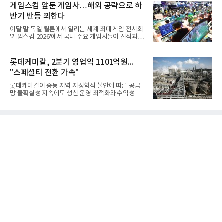
의 함정에 실전 배치됐다.그해 7월 해군은 동해상에서
게임스컴 앞둔 게임사…해외 공략으로 하
성능 검증을 위해 홍상어 시험발사를 실시했다. 이때
반기 반등 꾀한다
홍상어가 목표 지점에서 입수한 후 표적을 타격하지
못하고 물속에서 멈춰버리는 예상 밖의 일이 벌어졌
이달 말 독일 쾰른에서 열리는 세계 최대 게임 전시회
다. 2차 품질확인 사격 시험에서도 만족스러운 결과를
'게임스컴 2026'에서 국내 주요 게임사들이 신작과 글
얻지 못했다. 완벽한 신뢰성 확보를 위해 LIG넥스원은
로벌 전략을 공개한다. 상반기 게임사들의 실적이 업
국방과학연구소(ADD) 테스크포스(TF)와 합심해 본
체별로 엇갈린 가운데 하반기 신작 흥행과 해외 시장
격적인 개선 작업에 착수했다.홍상어 유도탄의 모든
성과가 실적을 좌우할 핵심 변수로 떠오르고 있다.8일
롯데케미칼, 2분기 영업익 1101억원...
분야를
업계에 따르면 올해 상반기 게임업계는 기업별 성적
"스페셜티 전환 가속"
표가 크게 갈렸다. 대표적으로 크래프톤은 'PUBG: 배
틀그라운드'의 안정적인 성장에 힘입어 상반기 연결
롯데케미칼이 중동 지역 지정학적 불안에 따른 공급
기준 매출 2조6616억원, 영업이익 9725억원으로 역
망 불확실성 지속에도 생산 운영 최적화와 수익성 중
대 최대 실적을 기록했다. 엔씨도 올해 출시한 '아이온
심의 사업 운영을 통해 전분기에 이어 흑자 기조를 이
2' 등에 힘입어 호실적을 거둘 것으로 전망된다.반면
어갔다.롯데케미칼이 2026년 2분기 연결 기준 매출
넷마블은 2분기 매출이 증가했지만 영업이익은 전년
액 5조6864억원, 영업이익 1101억원을 기록했다고 7
동기 대
일 밝혔다. 사업별로는 기초화학 부문(롯데케미칼 기
초소재사업·LC타이탄·LC USA·롯데대산석화)이 매
출 3조9403억원, 영업이익 23억원을 기록했다. 정기
보수 영향과 원료 가격 변동에 따른 래깅 효과로 전분
기 대비 수익성은 둔화됐지만 흑자 전환 흐름을 유지
했다.첨단소재 부문은 매출 1조1551억원, 영업이익
1325억원을 기록했다. 주요 제품의 스프레드 확대와
우호적인 환율 효과