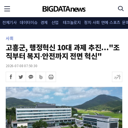
전체기사
데이터이슈
경제
산업
테크놀로지
정치·사회
연예·스포츠
문
사회
고흥군, 행정혁신 10대 과제 추진..."조
직부터 복지·안전까지 전면 혁신"
2026-07-08 07:50:30