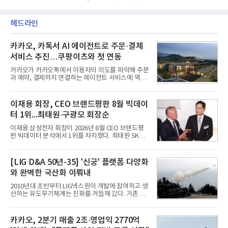
헤드라인
카카오, 카톡서 AI 에이전트로 주문·결제
서비스 추진…쿠팡이츠와 첫 연동
카카오가 카카오톡에서 이용자의 의도를 파악해 주문
과 예약, 결제까지 연결하는 에이전트 서비스에 역량
을 집중한다. 음식 배달을 시작으로 커머스와 예약, 여
행 등으로 적용 범위를 넓혀 AI를 새로운 톡비즈 성장
축으로 만들겠다는 구상이다.정신아 카카오 대표는 6
이재용 회장, CEO 브랜드평판 8월 빅데이
일 열린 2분기 실적 발표 컨퍼런스콜에서 "AI는 톡비
터 1위...최태원·구광모 회장순
즈 성장 재점화의 핵심이자 주요 매출원으로 자리 잡
을 것"이라며 이같은 AI 사업 전략을 공개했다. 카카
이재용 삼성전자 회장이 2026년 8월 CEO 브랜드평
오는 이날 함께 발표한 2분기 연결 매출이 전년 동기
판 빅데이터 분석에서 1위를 차지했다. 최태원 SK그
대비 9% 증가한 2조985억원, 영업이익은 36% 늘어
룹 회장과 구광모 LG그룹 회장이 뒤를 이었다.6일 한
난 2770억원이라고 밝혔다. 매출과 영업이익 모두 분
국기업평판연구소(소장 구창환)는 빅데이터뉴스와
기 기준 역대 최대치다. 카카오는 플랫폼 부문 매출이
함께 60명의 CEO 브랜드를 대상으로 2026년 7월 6
[LIG D&A 50년-35] '신궁' 플랫폼 다양화
17% 증가하
일부터 8월 6일까지 수집된 소비자 빅데이터
와 완벽한 국산화 이뤄내
7,395,735건을 분석한 결과, 삼성 이재용 회장이 브
랜드평판지수 1,984,715를 기록하며 8월 1위에 올랐
2010년대 초반부터 LIG넥스원이 개발에 참여하고 생
다고 밝혔다. 분석에 활용된 빅데이터는 지난 7월
산하는 유도무기체계는 진화를 거듭해 갔다. 기존 무
(14,233,797건) 대비 48.04% 감소한 수치다.8월
기체계에 기반한 새로운 기능이 추가되기도 하고, 활
CEO 브랜드평판 30위 순위는 이재용, 최태원, 정의
용도가 떨어지는 재래식 무기를 새롭게 활용하는 방
선, 구광모, 신동빈, 박현주, 이해진, 정원주, 함영주,
안이 강구됐다. 또 핵심 구성품 국산화를 통해 수출상
카카오, 2분기 매출 2조·영업익 2770억
김승연, 이재현, 강호동, 김범수, 양종
의 제약을 해소하고자 노력했다. 이러한 LIG넥스원의