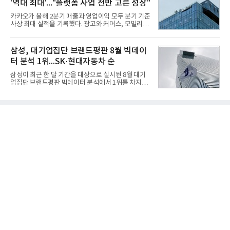
'역대 최대'..."플랫폼 사업 전반 고른 성장"
신기술 개발 성과가 집약된 무기체계가 바로 휴대용
지대공 유도무기 ‘신궁’이다.신궁은 이미 2009년 수
카카오가 올해 2분기 매출과 영업이익 모두 분기 기준
출을 위한 개량형 멀티런처 개발을 완료함으로써 기
사상 최대 실적을 기록했다. 광고와 커머스, 모빌리
능 다양화와 계열화 가능성을 선보인 바 있었다. 이번
티, 페이 등 플랫폼 사업이 고르게 성장하며 실적을 견
엔 기존 K-30 30mm 대공포 비호 체계에 신궁을 장착
인했다.카카오는 6일 연결 기준 올해 2분기 매출 2조
하는 개량사업, 일명 ‘비호복합’ 프로젝트가 2009년
985억원, 영업이익 2770억원을 기록했다고 밝혔다.
삼성, 대기업집단 브랜드평판 8월 빅데이
부터 진행됐
전년 동기 대비 매출은 9%, 영업이익은 36% 늘어난
터 분석 1위...SK·현대자동차 순
수치다. 전년 동기 실적과 증가율은 카카오게임즈와
카카오헬스케어 관련 손익을 중단영업손익으로 반영
삼성이 최근 한 달 기간을 대상으로 실시된 8월 대기
한 기준으로 산출됐다. 지난해 2분기 매출은 1조9175
업집단 브랜드평판 빅데이터 분석에서 1위를 차지했
억원, 영업이익은 2039억원이었다.플랫폼 부문 매출
다. SK와 현대자동차가 뒤를 이었다.6일 한국기업평
은 1조2303억원으로 전년 동기 대비 17% 증가했다.
판연구소(소장 구창환)는 66개 대기업집단 브랜드를
카카오톡 내 광고와 커머스 사업을 아우르는 톡비즈
대상으로 지난 7월 6일부터 8월 6일까지 수집된 소비
매출은 6432억원
자 빅데이터 110,494,413건을 분석한 결과, 삼성이
브랜드평판지수 15,185,511을 기록하며 8월 1위에
올랐다고 밝혔다. 분석에 활용된 빅데이터는 지난 7월
(198,188,813건) 대비 44.25% 감소한 수치다.연구소
에 따르면 8월 대기업집단 브랜드평판 30위 순위는
삼성, SK, 현대자동차, 두산, LG, 한화, 쿠팡, GS, 네
이버, 농협, 신세계 순이었다.이어 미래에셋, 롯데, 현
대백화점, 카카오