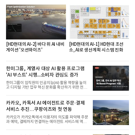
며 7월 1위에 올랐다고 밝혔다. 분석에 활용된 빅데이
터는 지난 4월(3,435,836건) 대비 7.76% 증가한 수
치다.연구소에 따르면 7월 생수 브랜드평판 순위는 삼
다수, 백산수, 동원샘물, 스파클, 아이시스, 에비앙,
몽베스트, 크리스탈, 풀무원샘물, 평창수, 지리산수,
진로 석수,
[HD현대의 AI-2] 바다 위 AI 내비
[HD현대의 AI-1] HD현대 조선
게이션 '오션와이즈'
소, AI로 생산계획 시스템 진화
한미그룹, 계열사 대상 AI 활용 프로그램
'AI 부스트' 시행...소비자 관심도 증가
한미그룹이 임직원의 인공지능(AI) 활용 역량을 높이
고 디지털 기반 업무 혁신 문화를 확산하기 위한 전사
프로그램 운영에 나선다.한미그룹은 한미사이언스와
한미약품 등 전 계열사 임직원들이 AI와 디지털 기술
을 활용해 업무 방식을 혁신하고 실질적인 성과를 창
카카오, 카톡서 AI 에이전트로 주문·결제
출할 수 있도록 지원하는 'Hanmi AI Boost
서비스 추진…쿠팡이츠와 첫 연동
Program(한미 AI 부스트 프로그램)'을 시행한다고 6
일 밝혔다.이번 프로그램은 단순한 AI 활용 시도를 넘
카카오가 카카오톡에서 이용자의 의도를 파악해 주문
어 실제 업무 개선과 현업 적용, 조직 내 확산까지 이
과 예약, 결제까지 연결하는 에이전트 서비스에 역량
어지는 자발적 실행 중심의 상향식(Bottom-up) 프로
을 집중한다. 음식 배달을 시작으로 커머스와 예약, 여
그램으로 운영된다.현업에서의 아이디어 발굴부터 구
행 등으로 적용 범위를 넓혀 AI를 새로운 톡비즈 성장
현, 적용, 성과 공유까지 전 과정을 체계적으로 지원