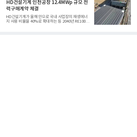
축으로 만들겠다는 구상이다.정신아 카카오 대표는 6
HD건설기계 인천공장 12.4MWp 규모 전
해 성과 기반의 AI 활
일 열린 2분기 실적 발표 컨퍼런스콜에서 "AI는 톡비
력구매계약 체결
즈 성장 재점화의 핵심이자 주요 매출원으로 자리 잡
을 것"이라며 이같은 AI 사업 전략을 공개했다. 카카
HD건설기계가 올해 안으로 국내 사업장의 재생에너
오는 이날 함께 발표한 2분기 연결 매출이 전년 동기
지 사용 비율을 40%로 확대하는 등 2040년 RE100
대비 9% 증가한 2조985억원, 영업이익은 36% 늘어
달성에 속도를 내고 있다.HD건설기계는 최근 인천 사
난 2770억원이라고 밝혔다. 매출과 영업이익 모두 분
업장에서 복수의 재생에너지 발전사업자와 총 12.4
기 기준 역대 최대치다. 카카오는 플랫폼 부문 매출이
MWp(메가와트피크) 규모의 전력구매계약(PPA)을
17% 증가하
체결했다고 6일 밝혔다.이번 계약으로 인천공장의 재
생에너지 전력 사용 비중은 2027년 1월 기준, 기존
19%에서 43.9%로 두 배 이상 확대될 예정이다. HD
건설기계는 국내 주요 사업장에서도 재생에너지 전력
사용 비중을 높이고 있으며, 같은 시기에 울산은
42%, 군산은 53.1%에 이르게 된다.HD건설기계 국
내 사업장 전체의 재생에너지 전력 사용 비중은 현재
22%에서 40.3%까지 높아질 전망이