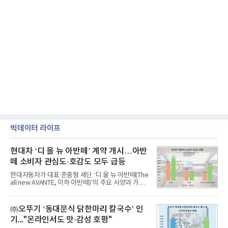
빅데이터 라이프
현대차 ‘디 올 뉴 아반떼’ 계약 개시…아반
떼 소비자 관심도·호감도 모두 급등
현대자동차가 대표 준중형 세단 ‘디 올 뉴 아반떼(The
all new AVANTE, 이하 아반떼)’의 주요 사양과 가격
을 공개하고 5일부터 계약을 시작한다고 밝혔다.아반
떼는 6년 만에 선보이는 8세대 완전변경 모델로, ▲정
교한 선과 면을 중심으로 완성한 파격적인 디자인 ▲
㈜오뚜기 ‘동대문식 닭한마리 칼국수’ 인
과거 중형 세단 수준으로 확대된 차체 제원 ▲글로벌
기..."온라인서도 맛·감성 호평"
최고 수준의 안전성 ▲성능과 효율을 동시에 높인 주