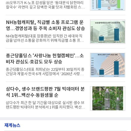
행 완성도 ▲첨단 편의 및 디지털 사양 적용 등을 통해
㈜오뚜기가 K-노포 감성을 담은 ‘동대문식 닭한마리
글로벌 준중형 세단의 새로운 기준을 세웠다.아반떼
칼국수’ 라면이 깊고 담백한 국물 맛과 차별화된 스토
는 가솔린 2.0과 1.6 하이브리드 두 가지 파워트레인
리로 출시 초기부터 높은 인기를 얻고 있다고 4일 밝
과 모던, 프리미엄, 인스퍼레이션 세 가지 트림으로
혔다.‘동대문식 닭한마리 칼국수’는 예상을 뛰어넘는
운영된다.◆ 디자인·공간·안전·성능 전반에서 차급을
소비자 호응에 힘입어 지난 7월 13일 첫 선을 보인 지
NH농협캐피탈, 직급별 소통 프로그램 운
넘
단 18일 만에 누적 판매량 50만 개를 돌파하는 성과를
영…경영성과 등 주목 소비자 관심도 상승
거두었다.이번 신제품은 개발진이 전국의 닭한마리
전문점을 직접 찾아 다니며 최적의 육수 비율을 완성
NH농협캐피탈(대표 장종환)은 임직원 간 세대와 직
했다. 자극적이지 않으면서도 깊은 닭육수에 마늘의
급을 넘어선 소통을 강화하기 위해 직급별 소통 프로
개운한 풍미를 더했으며, 국물이 잘 배어들면서도 쫄
그램'너하(NH)고, 나하(NH)고, NH GO!'를 지난 27일
깃한 식감이 살아있는 칼국수 면발을 정교하게 구현
부터 30일까지 서울 원센티널 NH농협캐피탈타워 22
했다는게 회사측의 설명이다.실제 현장 시식 행사에
층에서 운영했다고 31일 밝혔다.이번 프로그램은 경
종근당홀딩스 '사랑나눔 헌혈캠페인'…소
서도
영지원부 홍보팀과 2026년 새로이(e)＊가 공동 주관
비자 관심도·호감도 모두 상승
했으며, ▲팀장·부장(7.27), ▲계장·주임(7.28), ▲과
장·차장(7.29), ▲대리(7.30) 등 직급별로 총 4회에 걸
종근당홀딩스(대표 최희남)는 22일부터 30일까지 종
쳐 진행됐다.참고로 새로이(e)는 NH농협캐피탈 MZ
근당과 계열사 전국 6개 사업장에서 ‘2026년 사랑나
세대들로(과장~계장) 구성된 자율 참여조직으로, 조
눔 헌혈캠페인’을 실시했다고 31일 밝혔다.이번 캠페
직문화 혁신과 업무 효율성 향상을 위한 다양한 활동
인은 장마와 폭염, 여름휴가 등으로 헌혈 참여가 줄어
을 추진하며,새로운 변화와 이로운 영향력을 조직전
드는 시기에 안정적 혈액 수급에 기여하고 생명나눔
삼다수, 생수 브랜드평판 7월 빅데이터 분
반에 전파하는 역할
문화를 확산하기 위해 마련됐다.캠페인은 종근당 천
석 1위...백산수·동원샘물 순
안공장을 시작으로 ▲효종연구소 ▲종근당바이오 안
산공장 ▲경보제약 아산본사 ▲종근당건강 당진공장
삼다수가 최근 한 달 기간을 대상으로 실시된 생수 브
▲종근당 본사 등 전국 6개 사업장에서 릴레이 방식
랜드평판 빅데이터 분석에서 1위를 차지했다. 백산수
으로 이어졌다.캠페인 기간에는 임직원의 참여를 독
와 동원샘물이 뒤를 이었다.31일 한국기업평판연구
려하기 위해 헌혈 퀴즈와 행운 복권 등 다양한 이벤트
소(소장 구창환)는 국내 소비자들에게 사랑받는 21개
도 진행했다.종근당홀딩스는 임직원들이 기부한 헌혈
생수 브랜드를 대상으로 지난 6월 30일부터 7월 31일
증을 한국백혈병
재계뉴스
까지 수집된 소비자 빅데이터 3,702,555건을 분석한
결과, 삼다수가 브랜드평판지수 1,594,583을 기록하