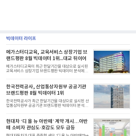
빅데이터 라이프
메가스터디교육, 교육서비스 상장기업 브
랜드평판 8월 빅데이터 1위...대교 뒤이어
메가스터디교육이 최근 한달기간을 대상으로 실시된
교육서비스 상장기업 브랜드평판 빅데이터 분석에서
1위를 차지했다. 대교와 디지털대상이 뒤를 이었다.7
일 한국기업평판연구소(소장 구창환)는 국내 교육서
비스 상장기업 브랜드를 대상으로 지난 7월 7일부터
한국전력공사, 산업통상자원부 공공기관
8월 7일까지 수집된 소비자 빅데이터 10,074,233건
브랜드평판 8월 빅데이터 1위
을 분석한 결과, 메가스터디교육이 브랜드평판지수
1,710,926을 기록하며 8월 1위에 올랐다고 밝혔다.
한국전력공사가 최근 한달기간을 대상으로 실시된 산
분석에 활용된 빅데이터는 지난 7월(9,491,206건) 대
업통상자원부 공공기관 브랜드평판 빅데이터 분석에
비 6.14% 증가한 수치로, 교육서비스 상장기업 브랜
서 1위를 차지했다. 한국가스공사와 한국수력원자력
드에 대한 소비자 관심이 확대됐다.연구소에 따르면 8
이 순으로 뒤를 이었다.7일 한국기업평판연구소(소장
월 교육서비스 상장기업 브랜드평판 순위는 메가스터
구창환)는 산업통상자원부 공공기관 41개 브랜드를
현대차 ‘디 올 뉴 아반떼’ 계약 개시…아반
디교육, 대교, 디지
대상으로 지난 7월 7일부터 8월 7일까지 수집된 소비
떼 소비자 관심도·호감도 모두 급등
자 빅데이터 91,102,549건을 분석한 결과, 한국전력
공사가 브랜드평판지수 10,670,633을 기록하며 8월
현대자동차가 대표 준중형 세단 ‘디 올 뉴 아반떼(The