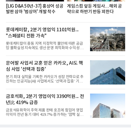
[LIG D&A 50년-37] 홍상어 성공
게임스컴 앞둔 게임사…해외 공
발판 삼아 '범상어' 개발 착수
략으로 하반기 반등 꾀한다
롯데케미칼, 2분기 영업익 1101억원...
"스페셜티 전환 가속"
롯데케미칼이 중동 지역 지정학적 불안에 따른 공급
망 불확실성 지속에도 생산 운영 최적화와 수익성 중
심의 사업 운영을 통해 전분기에 이어 흑자 기조를 이
어갔다.롯데케미칼이 2026년 2분기 연결 기준 매출
액 5조6864억원, 영업이익 1101억원을 기록했다고 7
문어발 사업서 교훈 얻은 카카오, AI도 핵
일 밝혔다. 사업별로는 기초화학 부문(롯데케미칼 기
심 사업 '선택과 집중'
초소재사업·LC타이탄·LC USA·롯데대산석화)이 매
출 3조9403억원, 영업이익 23억원을 기록했다. 정기
분기 최대 실적을 기록한 카카오가 성장 전략으로 추
보수 영향과 원료 가격 변동에 따른 래깅 효과로 전분
진하는 인공지능(AI) 사업에서도 ‘선택과 집중’ 기조
기 대비 수익성은 둔화됐지만 흑자 전환 흐름을 유지
를 강화하고 있다. 경쟁사들이 AI 데이터센터 등 인프
했다.첨단소재 부문은 매출 1조1551억원, 영업이익
라 투자에 나서는 것과 달리, 카카오는 ‘카카오톡’이
1325억원을 기록했다. 주요 제품의 스프레드 확대와
라는 플랫폼 경쟁력을 활용한 AI 에이전트 서비스에
금호석화, 2분기 영업이익 3390억원... 전
우호적인 환율 효과
집중하는 전략이다. 과거 무리한 사업 확장 과정에서
년比 419% 급증
겪었던 시행착오를 되풀이하지 않고 핵심 역량에 집
중하겠다는 취지로 풀이된다.7일 업계에 따르면 카카
금호석유화학이 주력 제품 판매 호조에 힘입어 영업
오는 올해 2분기 연결 기준 매출 2조985억원, 영업이
이익이 전년 동기 대비 419.7% 증가하는 '깜짝 실
익 2770억원을 기록했다. 전년 동기 대비 매출과 영업
적'을 냈다. 금호석유화학은 연결 기준 올해 2분기 영
이익은 각각 9%, 36% 증가해 모두 분기 기준 역대
업이익이 3390억원으로 지난해 동기보다 419.7% 증
최대치다. 상반기 기준 매출은 4조405억원, 영업이익
가한 것으로 잠정 집계됐다고 7일 공시했다.매출은 2
은 4884억