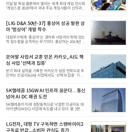
이달 말 독일 쾰른에서 열리는 세계 최대 게임 전시회
'게임스컴 2026'에서 국내 주요 게임사들이 신작과 글
로벌 전략을 공개한다. 상반기 게임사들의 실적이 업
체별로 엇갈린 가운데 하반기 신작 흥행과 해외 시장
성과가 실적을 좌우할 핵심 변수로 떠오르고 있다.8일
[LIG D&A 50년-37] 홍상어 성공 발판 삼
업계에 따르면 올해 상반기 게임업계는 기업별 성적
아 '범상어' 개발 착수
표가 크게 갈렸다. 대표적으로 크래프톤은 'PUBG: 배
틀그라운드'의 안정적인 성장에 힘입어 상반기 연결
대잠무기체계 ‘홍상어’는 경어뢰 사정거리 밖에 있는
기준 매출 2조6616억원, 영업이익 9725억원으로 역
적 잠수함을 공격하는 무기이다. 홍상어는 2010년 넥
대 최대 실적을 기록했다. 엔씨도 올해 출시한 '아이온
스원퓨처 시절 진해하우스에서 최초 생산돼 전력화가
2' 등에 힘입어 호실적을 거둘 것으로 전망된다.반면
이뤄졌다. 이후 2012년 한국형 구축함(KDX-1) 이상
넷마블은 2분기 매출이 증가했지만 영업이익은 전년
의 함정에 실전 배치됐다.그해 7월 해군은 동해상에서
문어발 사업서 교훈 얻은 카카오, AI도 핵
동기 대
성능 검증을 위해 홍상어 시험발사를 실시했다. 이때
심 사업 '선택과 집중'
홍상어가 목표 지점에서 입수한 후 표적을 타격하지
못하고 물속에서 멈춰버리는 예상 밖의 일이 벌어졌
분기 최대 실적을 기록한 카카오가 성장 전략으로 추
다. 2차 품질확인 사격 시험에서도 만족스러운 결과를
진하는 인공지능(AI) 사업에서도 ‘선택과 집중’ 기조
얻지 못했다. 완벽한 신뢰성 확보를 위해 LIG넥스원은
를 강화하고 있다. 경쟁사들이 AI 데이터센터 등 인프
국방과학연구소(ADD) 테스크포스(TF)와 합심해 본
라 투자에 나서는 것과 달리, 카카오는 ‘카카오톡’이
격적인 개선 작업에 착수했다.홍상어 유도탄의 모든
라는 플랫폼 경쟁력을 활용한 AI 에이전트 서비스에
SK텔레콤 15GW AI 인프라 꿈꾼다…통신
분야를
집중하는 전략이다. 과거 무리한 사업 확장 과정에서
넘어 AI DC 패권 도전
겪었던 시행착오를 되풀이하지 않고 핵심 역량에 집
중하겠다는 취지로 풀이된다.7일 업계에 따르면 카카
SK텔레콤이 미래 성장동력으로 낙점한 인공지능 데
오는 올해 2분기 연결 기준 매출 2조985억원, 영업이
이터센터(AI DC) 사업에 속도를 내고 있다. 올 2분기
익 2770억원을 기록했다. 전년 동기 대비 매출과 영업
AI 데이터센터 매출이 90% 이상 급증한 데 이어, 오
이익은 각각 9%, 36% 증가해 모두 분기 기준 역대
는 2035년까지 총 15GW(기가와트) 규모의 AI DC를
최대치다. 상반기 기준 매출은 4조405억원, 영업이익
구축하겠다는 대형 청사진을 제시하면서다. 이에 따
LG전자, 대형 TV 구독하면 스탠바이미2
은 4884억
라 경쟁 구도 역시 이동통신사인 KT, LG유플러스를
구독료 반값...소비자 관심도 증가
넘어 네이버, 삼성SDS 등 IT 인프라 기업으로 확장되