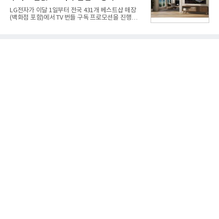
고 있다.7일 SK텔레콤에 따르면 회사는 올해 2분기
LG전자가 이달 1일부터 전국 431개 베스트샵 매장
연결 기준 매출 4조 3591억원, 영업이익 5660억원을
(백화점 포함)에서 TV 번들 구독 프로모션을 진행하고
기록했다. 매출은 전년 동기 대비 0.5%, 영업이익은
있다. 대형 TV 구독 시 스탠바이미2 구독료를 반값 할
67.3% 증가한 수치다. AI DC 사업의 성장에 더해 수
인해주는 프로모션이다.대상 제품은 65·77·83형 올
익성 중심 경영, 그리고 지난해 발생한 일회성 비용에
레드, 75·86·100형 마이크로 RGB, 75·86형 미니
따른 기저효과가 실
RGB 등 거실용 TV로 인기가 높은 베스트셀러 TV 20
개 모델이며, 동시 구독 계약 시 스탠바이미2(모델명
27LX6TPGA) 구독료를 50% 할인 받을 수 있다. 프로
모션 대상 모델과 혜택, 구독료 등 프로모션 세부 사항
은 베스트샵 판매 매니저에게 문의하면 자세히 안내
받을 수 있다.LG TV를 구독으로 이용하면 최대 6년까
지 구독 계약기간 내 무상 A/S를 받을 수 있으며, 이사
등으로 이전