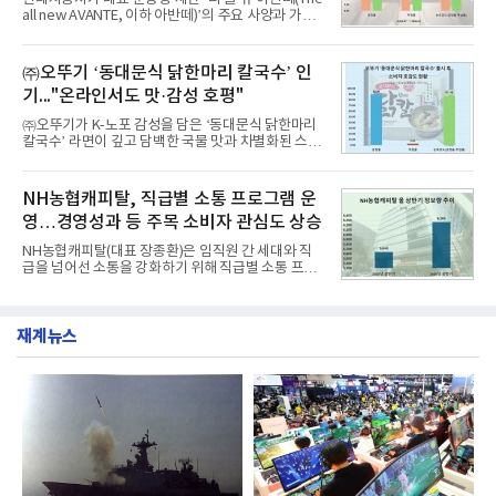
1위에 올랐다고 밝혔다. 분석에 활용된 빅데이터는 지
all new AVANTE, 이하 아반떼)’의 주요 사양과 가격
난 7월(88,893,823건) 대비 2.48% 증가한 수치다.연
을 공개하고 5일부터 계약을 시작한다고 밝혔다.아반
구소에 따르면 8월 산업통상자원부 공공기관 브랜드
떼는 6년 만에 선보이는 8세대 완전변경 모델로, ▲정
평판 30위 순위는 한국전력공사, 한국가스공사, 한국
교한 선과 면을 중심으로 완성한 파격적인 디자인 ▲
㈜오뚜기 ‘동대문식 닭한마리 칼국수’ 인
수력원자력, 한국석
과거 중형 세단 수준으로 확대된 차체 제원 ▲글로벌
기..."온라인서도 맛·감성 호평"
최고 수준의 안전성 ▲성능과 효율을 동시에 높인 주
행 완성도 ▲첨단 편의 및 디지털 사양 적용 등을 통해
㈜오뚜기가 K-노포 감성을 담은 ‘동대문식 닭한마리
글로벌 준중형 세단의 새로운 기준을 세웠다.아반떼
칼국수’ 라면이 깊고 담백한 국물 맛과 차별화된 스토
는 가솔린 2.0과 1.6 하이브리드 두 가지 파워트레인
리로 출시 초기부터 높은 인기를 얻고 있다고 4일 밝
과 모던, 프리미엄, 인스퍼레이션 세 가지 트림으로
혔다.‘동대문식 닭한마리 칼국수’는 예상을 뛰어넘는
운영된다.◆ 디자인·공간·안전·성능 전반에서 차급을
소비자 호응에 힘입어 지난 7월 13일 첫 선을 보인 지
NH농협캐피탈, 직급별 소통 프로그램 운
넘
단 18일 만에 누적 판매량 50만 개를 돌파하는 성과를
영…경영성과 등 주목 소비자 관심도 상승
거두었다.이번 신제품은 개발진이 전국의 닭한마리
전문점을 직접 찾아 다니며 최적의 육수 비율을 완성
NH농협캐피탈(대표 장종환)은 임직원 간 세대와 직
했다. 자극적이지 않으면서도 깊은 닭육수에 마늘의
급을 넘어선 소통을 강화하기 위해 직급별 소통 프로
개운한 풍미를 더했으며, 국물이 잘 배어들면서도 쫄
그램'너하(NH)고, 나하(NH)고, NH GO!'를 지난 27일
깃한 식감이 살아있는 칼국수 면발을 정교하게 구현
부터 30일까지 서울 원센티널 NH농협캐피탈타워 22
했다는게 회사측의 설명이다.실제 현장 시식 행사에
층에서 운영했다고 31일 밝혔다.이번 프로그램은 경
서도
재계뉴스
영지원부 홍보팀과 2026년 새로이(e)＊가 공동 주관
했으며, ▲팀장·부장(7.27), ▲계장·주임(7.28), ▲과
장·차장(7.29), ▲대리(7.30) 등 직급별로 총 4회에 걸
쳐 진행됐다.참고로 새로이(e)는 NH농협캐피탈 MZ
세대들로(과장~계장) 구성된 자율 참여조직으로, 조
직문화 혁신과 업무 효율성 향상을 위한 다양한 활동
을 추진하며,새로운 변화와 이로운 영향력을 조직전
반에 전파하는 역할