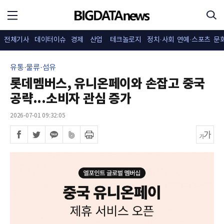
전체기사
데이터이슈
경제
산업
테크놀로지
정치·사회
연예·스포츠
문
유통·물류·섬유
롯데멤버스, 유니온페이와 손잡고 중국
공략...소비자 관심 증가
2026-07-01 09:32:05