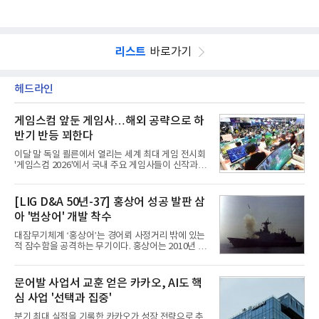
리스트
바로가기
헤드라인
게임스컴 앞둔 게임사…해외 공략으로 하
반기 반등 꾀한다
이달 말 독일 쾰른에서 열리는 세계 최대 게임 전시회
'게임스컴 2026'에서 국내 주요 게임사들이 신작과 글
로벌 전략을 공개한다. 상반기 게임사들의 실적이 업
체별로 엇갈린 가운데 하반기 신작 흥행과 해외 시장
성과가 실적을 좌우할 핵심 변수로 떠오르고 있다.8일
[LIG D&A 50년-37] 홍상어 성공 발판 삼
업계에 따르면 올해 상반기 게임업계는 기업별 성적
아 '범상어' 개발 착수
표가 크게 갈렸다. 대표적으로 크래프톤은 'PUBG: 배
틀그라운드'의 안정적인 성장에 힘입어 상반기 연결
대잠무기체계 ‘홍상어’는 경어뢰 사정거리 밖에 있는
기준 매출 2조6616억원, 영업이익 9725억원으로 역
적 잠수함을 공격하는 무기이다. 홍상어는 2010년 넥
대 최대 실적을 기록했다. 엔씨도 올해 출시한 '아이온
스원퓨처 시절 진해하우스에서 최초 생산돼 전력화가
2' 등에 힘입어 호실적을 거둘 것으로 전망된다.반면
이뤄졌다. 이후 2012년 한국형 구축함(KDX-1) 이상
넷마블은 2분기 매출이 증가했지만 영업이익은 전년
의 함정에 실전 배치됐다.그해 7월 해군은 동해상에서
문어발 사업서 교훈 얻은 카카오, AI도 핵
동기 대
성능 검증을 위해 홍상어 시험발사를 실시했다. 이때
심 사업 '선택과 집중'
홍상어가 목표 지점에서 입수한 후 표적을 타격하지
못하고 물속에서 멈춰버리는 예상 밖의 일이 벌어졌
분기 최대 실적을 기록한 카카오가 성장 전략으로 추