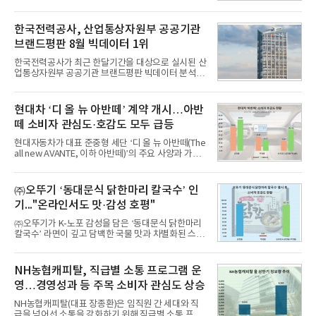
1위를 차지했다. 대교와 디지털대상이 뒤를 이었다.7
일 한국기업평판연구소(소장 구창환)는 국내 교육서
비스 상장기업 브랜드를 대상으로 지난 7월 7일부터
한국전력공사, 산업통상자원부 공공기관
8월 7일까지 수집된 소비자 빅데이터 10,074,233건
브랜드평판 8월 빅데이터 1위
을 분석한 결과, 메가스터디교육이 브랜드평판지수
1,710,926을 기록하며 8월 1위에 올랐다고 밝혔다.
한국전력공사가 최근 한달기간을 대상으로 실시된 산
분석에 활용된 빅데이터는 지난 7월(9,491,206건) 대
업통상자원부 공공기관 브랜드평판 빅데이터 분석에
비 6.14% 증가한 수치로, 교육서비스 상장기업 브랜
서 1위를 차지했다. 한국가스공사와 한국수력원자력
드에 대한 소비자 관심이 확대됐다.연구소에 따르면 8
이 순으로 뒤를 이었다.7일 한국기업평판연구소(소장
월 교육서비스 상장기업 브랜드평판 순위는 메가스터
구창환)는 산업통상자원부 공공기관 41개 브랜드를
현대차 ‘디 올 뉴 아반떼’ 계약 개시…아반
디교육, 대교, 디지
대상으로 지난 7월 7일부터 8월 7일까지 수집된 소비
떼 소비자 관심도·호감도 모두 급등
자 빅데이터 91,102,549건을 분석한 결과, 한국전력
공사가 브랜드평판지수 10,670,633을 기록하며 8월
현대자동차가 대표 준중형 세단 ‘디 올 뉴 아반떼(The
1위에 올랐다고 밝혔다. 분석에 활용된 빅데이터는 지
all new AVANTE, 이하 아반떼)’의 주요 사양과 가격
난 7월(88,893,823건) 대비 2.48% 증가한 수치다.연
을 공개하고 5일부터 계약을 시작한다고 밝혔다.아반
구소에 따르면 8월 산업통상자원부 공공기관 브랜드
떼는 6년 만에 선보이는 8세대 완전변경 모델로, ▲정
평판 30위 순위는 한국전력공사, 한국가스공사, 한국
교한 선과 면을 중심으로 완성한 파격적인 디자인 ▲
㈜오뚜기 ‘동대문식 닭한마리 칼국수’ 인
수력원자력, 한국석
과거 중형 세단 수준으로 확대된 차체 제원 ▲글로벌
기..."온라인서도 맛·감성 호평"
최고 수준의 안전성 ▲성능과 효율을 동시에 높인 주
행 완성도 ▲첨단 편의 및 디지털 사양 적용 등을 통해
㈜오뚜기가 K-노포 감성을 담은 ‘동대문식 닭한마리
글로벌 준중형 세단의 새로운 기준을 세웠다.아반떼
칼국수’ 라면이 깊고 담백한 국물 맛과 차별화된 스토
는 가솔린 2.0과 1.6 하이브리드 두 가지 파워트레인
리로 출시 초기부터 높은 인기를 얻고 있다고 4일 밝
과 모던, 프리미엄, 인스퍼레이션 세 가지 트림으로
혔다.‘동대문식 닭한마리 칼국수’는 예상을 뛰어넘는
운영된다.◆ 디자인·공간·안전·성능 전반에서 차급을
소비자 호응에 힘입어 지난 7월 13일 첫 선을 보인 지
NH농협캐피탈, 직급별 소통 프로그램 운
넘
단 18일 만에 누적 판매량 50만 개를 돌파하는 성과를
영…경영성과 등 주목 소비자 관심도 상승
거두었다.이번 신제품은 개발진이 전국의 닭한마리
전문점을 직접 찾아 다니며 최적의 육수 비율을 완성
NH농협캐피탈(대표 장종환)은 임직원 간 세대와 직
했다. 자극적이지 않으면서도 깊은 닭육수에 마늘의
급을 넘어선 소통을 강화하기 위해 직급별 소통 프로