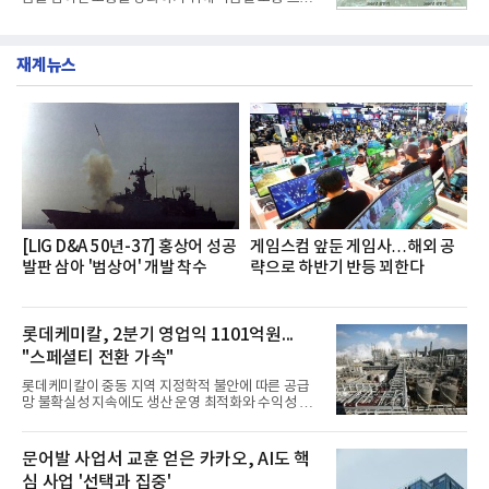
개운한 풍미를 더했으며, 국물이 잘 배어들면서도 쫄
그램'너하(NH)고, 나하(NH)고, NH GO!'를 지난 27일
깃한 식감이 살아있는 칼국수 면발을 정교하게 구현
부터 30일까지 서울 원센티널 NH농협캐피탈타워 22
했다는게 회사측의 설명이다.실제 현장 시식 행사에
층에서 운영했다고 31일 밝혔다.이번 프로그램은 경
서도
재계뉴스
영지원부 홍보팀과 2026년 새로이(e)＊가 공동 주관
했으며, ▲팀장·부장(7.27), ▲계장·주임(7.28), ▲과
장·차장(7.29), ▲대리(7.30) 등 직급별로 총 4회에 걸
쳐 진행됐다.참고로 새로이(e)는 NH농협캐피탈 MZ
세대들로(과장~계장) 구성된 자율 참여조직으로, 조
직문화 혁신과 업무 효율성 향상을 위한 다양한 활동
을 추진하며,새로운 변화와 이로운 영향력을 조직전
반에 전파하는 역할
[LIG D&A 50년-37] 홍상어 성공
게임스컴 앞둔 게임사…해외 공
발판 삼아 '범상어' 개발 착수
략으로 하반기 반등 꾀한다
롯데케미칼, 2분기 영업익 1101억원...
"스페셜티 전환 가속"
롯데케미칼이 중동 지역 지정학적 불안에 따른 공급
망 불확실성 지속에도 생산 운영 최적화와 수익성 중
심의 사업 운영을 통해 전분기에 이어 흑자 기조를 이
어갔다.롯데케미칼이 2026년 2분기 연결 기준 매출
액 5조6864억원, 영업이익 1101억원을 기록했다고 7
문어발 사업서 교훈 얻은 카카오, AI도 핵
일 밝혔다. 사업별로는 기초화학 부문(롯데케미칼 기
심 사업 '선택과 집중'
초소재사업·LC타이탄·LC USA·롯데대산석화)이 매