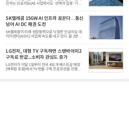
다. 2차 품질확인 사격 시험에서도 만족스러운 결과를
진하는 인공지능(AI) 사업에서도 ‘선택과 집중’ 기조
얻지 못했다. 완벽한 신뢰성 확보를 위해 LIG넥스원은
를 강화하고 있다. 경쟁사들이 AI 데이터센터 등 인프
국방과학연구소(ADD) 테스크포스(TF)와 합심해 본
라 투자에 나서는 것과 달리, 카카오는 ‘카카오톡’이
격적인 개선 작업에 착수했다.홍상어 유도탄의 모든
라는 플랫폼 경쟁력을 활용한 AI 에이전트 서비스에
SK텔레콤 15GW AI 인프라 꿈꾼다…통신
분야를
집중하는 전략이다. 과거 무리한 사업 확장 과정에서
넘어 AI DC 패권 도전
겪었던 시행착오를 되풀이하지 않고 핵심 역량에 집
중하겠다는 취지로 풀이된다.7일 업계에 따르면 카카
SK텔레콤이 미래 성장동력으로 낙점한 인공지능 데
오는 올해 2분기 연결 기준 매출 2조985억원, 영업이
이터센터(AI DC) 사업에 속도를 내고 있다. 올 2분기
익 2770억원을 기록했다. 전년 동기 대비 매출과 영업
AI 데이터센터 매출이 90% 이상 급증한 데 이어, 오
이익은 각각 9%, 36% 증가해 모두 분기 기준 역대
는 2035년까지 총 15GW(기가와트) 규모의 AI DC를
최대치다. 상반기 기준 매출은 4조405억원, 영업이익
구축하겠다는 대형 청사진을 제시하면서다. 이에 따
LG전자, 대형 TV 구독하면 스탠바이미2
은 4884억
라 경쟁 구도 역시 이동통신사인 KT, LG유플러스를
구독료 반값...소비자 관심도 증가
넘어 네이버, 삼성SDS 등 IT 인프라 기업으로 확장되
고 있다.7일 SK텔레콤에 따르면 회사는 올해 2분기
LG전자가 이달 1일부터 전국 431개 베스트샵 매장
연결 기준 매출 4조 3591억원, 영업이익 5660억원을
(백화점 포함)에서 TV 번들 구독 프로모션을 진행하고
기록했다. 매출은 전년 동기 대비 0.5%, 영업이익은
있다. 대형 TV 구독 시 스탠바이미2 구독료를 반값 할
67.3% 증가한 수치다. AI DC 사업의 성장에 더해 수
인해주는 프로모션이다.대상 제품은 65·77·83형 올
익성 중심 경영, 그리고 지난해 발생한 일회성 비용에
레드, 75·86·100형 마이크로 RGB, 75·86형 미니
따른 기저효과가 실
RGB 등 거실용 TV로 인기가 높은 베스트셀러 TV 20
개 모델이며, 동시 구독 계약 시 스탠바이미2(모델명
27LX6TPGA) 구독료를 50% 할인 받을 수 있다. 프로
모션 대상 모델과 혜택, 구독료 등 프로모션 세부 사항
은 베스트샵 판매 매니저에게 문의하면 자세히 안내
받을 수 있다.LG TV를 구독으로 이용하면 최대 6년까
지 구독 계약기간 내 무상 A/S를 받을 수 있으며, 이사
등으로 이전