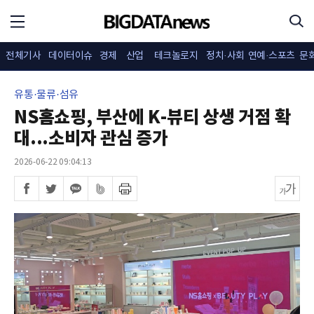
전체기사
데이터이슈
경제
산업
테크놀로지
정치·사회
연예·스포츠
문
유통·물류·섬유
NS홈쇼핑, 부산에 K-뷰티 상생 거점 확
대...소비자 관심 증가
2026-06-22 09:04:13