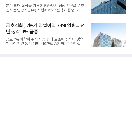
출 3조9403억원, 영업이익 23억원을 기록했다. 정기
분기 최대 실적을 기록한 카카오가 성장 전략으로 추
보수 영향과 원료 가격 변동에 따른 래깅 효과로 전분
진하는 인공지능(AI) 사업에서도 ‘선택과 집중’ 기조
기 대비 수익성은 둔화됐지만 흑자 전환 흐름을 유지
를 강화하고 있다. 경쟁사들이 AI 데이터센터 등 인프
했다.첨단소재 부문은 매출 1조1551억원, 영업이익
라 투자에 나서는 것과 달리, 카카오는 ‘카카오톡’이
1325억원을 기록했다. 주요 제품의 스프레드 확대와
라는 플랫폼 경쟁력을 활용한 AI 에이전트 서비스에
금호석화, 2분기 영업이익 3390억원... 전
우호적인 환율 효과
집중하는 전략이다. 과거 무리한 사업 확장 과정에서
년比 419% 급증
겪었던 시행착오를 되풀이하지 않고 핵심 역량에 집
중하겠다는 취지로 풀이된다.7일 업계에 따르면 카카
금호석유화학이 주력 제품 판매 호조에 힘입어 영업
오는 올해 2분기 연결 기준 매출 2조985억원, 영업이
이익이 전년 동기 대비 419.7% 증가하는 '깜짝 실
익 2770억원을 기록했다. 전년 동기 대비 매출과 영업
적'을 냈다. 금호석유화학은 연결 기준 올해 2분기 영
이익은 각각 9%, 36% 증가해 모두 분기 기준 역대
업이익이 3390억원으로 지난해 동기보다 419.7% 증
최대치다. 상반기 기준 매출은 4조405억원, 영업이익
가한 것으로 잠정 집계됐다고 7일 공시했다.매출은 2
은 4884억
조2682억원으로 지난해 동기 대비 27.9% 증가했다.
순이익은 3004억원으로 420.4% 늘었다.이번 호실적
은 주력 제품인 NB라텍스와 합성수지 판매 호조가 견
인한 것으로 풀이된다. 미국의 중국산 의료용 고무장
갑 관세 인상 이후 동남아 장갑업체의 가동률이 높아
지면서 NB라텍스 수요가 증가했고, 원재료인 부타디
엔(BD) 가격 상승분을 제품 가격에 반영하면서 수익
성이 개선됐다.금호석유