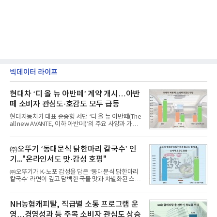
빅데이터 라이프
현대차 ‘디 올 뉴 아반떼’ 계약 개시…아반
떼 소비자 관심도·호감도 모두 급등
현대자동차가 대표 준중형 세단 ‘디 올 뉴 아반떼(The
all new AVANTE, 이하 아반떼)’의 주요 사양과 가격
을 공개하고 5일부터 계약을 시작한다고 밝혔다.아반
떼는 6년 만에 선보이는 8세대 완전변경 모델로, ▲정
교한 선과 면을 중심으로 완성한 파격적인 디자인 ▲
㈜오뚜기 ‘동대문식 닭한마리 칼국수’ 인
과거 중형 세단 수준으로 확대된 차체 제원 ▲글로벌
기..."온라인서도 맛·감성 호평"
최고 수준의 안전성 ▲성능과 효율을 동시에 높인 주
행 완성도 ▲첨단 편의 및 디지털 사양 적용 등을 통해
㈜오뚜기가 K-노포 감성을 담은 ‘동대문식 닭한마리
글로벌 준중형 세단의 새로운 기준을 세웠다.아반떼
칼국수’ 라면이 깊고 담백한 국물 맛과 차별화된 스토
는 가솔린 2.0과 1.6 하이브리드 두 가지 파워트레인
리로 출시 초기부터 높은 인기를 얻고 있다고 4일 밝
과 모던, 프리미엄, 인스퍼레이션 세 가지 트림으로
혔다.‘동대문식 닭한마리 칼국수’는 예상을 뛰어넘는
운영된다.◆ 디자인·공간·안전·성능 전반에서 차급을
소비자 호응에 힘입어 지난 7월 13일 첫 선을 보인 지
NH농협캐피탈, 직급별 소통 프로그램 운
넘
단 18일 만에 누적 판매량 50만 개를 돌파하는 성과를
영…경영성과 등 주목 소비자 관심도 상승
거두었다.이번 신제품은 개발진이 전국의 닭한마리