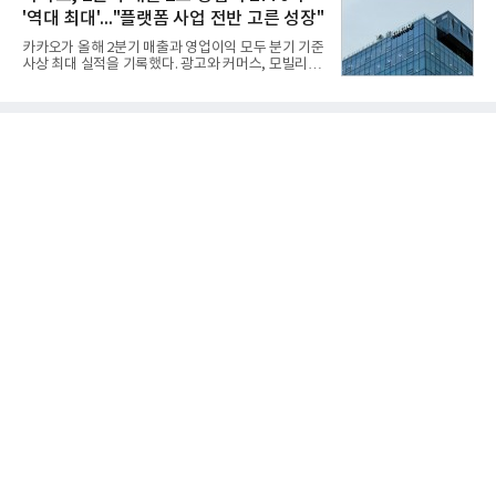
의 제약을 해소하고자 노력했다. 이러한 LIG넥스원의
'역대 최대'..."플랫폼 사업 전반 고른 성장"
신기술 개발 성과가 집약된 무기체계가 바로 휴대용
지대공 유도무기 ‘신궁’이다.신궁은 이미 2009년 수
카카오가 올해 2분기 매출과 영업이익 모두 분기 기준
출을 위한 개량형 멀티런처 개발을 완료함으로써 기
사상 최대 실적을 기록했다. 광고와 커머스, 모빌리
능 다양화와 계열화 가능성을 선보인 바 있었다. 이번
티, 페이 등 플랫폼 사업이 고르게 성장하며 실적을 견
엔 기존 K-30 30mm 대공포 비호 체계에 신궁을 장착
인했다.카카오는 6일 연결 기준 올해 2분기 매출 2조
하는 개량사업, 일명 ‘비호복합’ 프로젝트가 2009년
985억원, 영업이익 2770억원을 기록했다고 밝혔다.
부터 진행됐
전년 동기 대비 매출은 9%, 영업이익은 36% 늘어난
수치다. 전년 동기 실적과 증가율은 카카오게임즈와
카카오헬스케어 관련 손익을 중단영업손익으로 반영
한 기준으로 산출됐다. 지난해 2분기 매출은 1조9175
억원, 영업이익은 2039억원이었다.플랫폼 부문 매출
은 1조2303억원으로 전년 동기 대비 17% 증가했다.
카카오톡 내 광고와 커머스 사업을 아우르는 톡비즈
매출은 6432억원