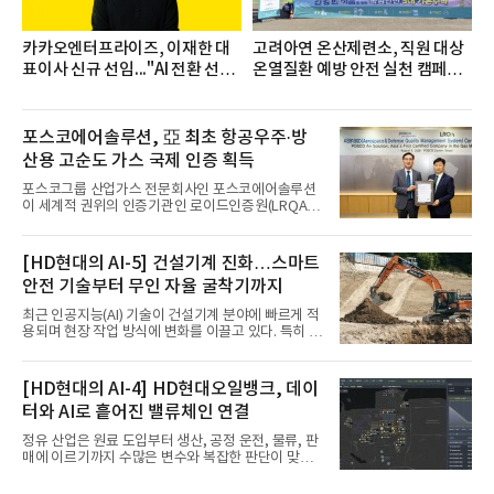
카카오엔터프라이즈, 이재한 대
고려아연 온산제련소, 직원 대상
표이사 신규 선임..."AI 전환 선
온열질환 예방 안전 실천 캠페인
도"
실시
포스코에어솔루션, 亞 최초 항공우주·방
산용 고순도 가스 국제 인증 획득
포스코그룹 산업가스 전문회사인 포스코에어솔루션
이 세계적 권위의 인증기관인 로이드인증원(LRQA)
으로부터 아시아 지역 최초로 항공우주 및 방산용 고
순도 희귀가스 제조 분야 국제공인 인증인 ‘항공우주·
방산 품질경영시스템(AS9100D)’을 획득했다.포스코
[HD현대의 AI-5] 건설기계 진화…스마트
에어솔루션은 6일 서울 포스코센터에서 김대연 포스
안전 기술부터 무인 자율 굴착기까지
코에어솔루션 대표, 이일형 로이드인증원(LRQA) 한
국지사 대표 등이 참석한 가운데 ‘항공우주·방산 품질
최근 인공지능(AI) 기술이 건설기계 분야에 빠르게 적
경영시스템(AS9100D)’ 인증수여식을 가졌다고 밝혔
용되며 현장 작업 방식에 변화를 이끌고 있다. 특히 무
다.포스코에어솔루션이 획득한 AS9100D는 국제 품
인 자율화 기술은 작업 효율을 획기적으로 높이며 스
질경영시스템 표준(ISO 9001)을 기반으로 항공우주
마트 건설 현장 구현을 앞당기고 있다.HD현대사이트
및 방위산업의 엄격한 특수 요구사항을 반영한 글로
솔루션은 최근 스위스 건설 현장에서 무인 자율 굴착
[HD현대의 AI-4] HD현대오일뱅크, 데이
벌 표준이다. 특히 미세
기를 투입했다. 실제 공사를 진행한 것은 처음으로, 건
터와 AI로 흩어진 밸류체인 연결
설장비 자율화 기술의 새로운 이정표를 제시했다.이
번에 투입된 무인 자율 굴착기는 유럽 대형 건설그룹
정유 산업은 원료 도입부터 생산, 공정 운전, 물류, 판
키바그(KIBAG)의 스위스 투겐 지역 건설 프로젝트에
매에 이르기까지 수많은 변수와 복잡한 판단이 맞물
서 깊이 3m, 폭 12m, 길이 1km 규모의 토목 공사를
리는 구조를 갖고 있다. 작은 변화 하나가 전체 수익성
수행할 예정이다. 해당 장비에는 HD건설기계의 22t
과 운영 효율에 직접적인 영향을 미치는 만큼, 데이터