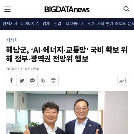
전체기사
데이터이슈
경제
산업
테크놀로지
정치·사회
연예·스포츠
문
지자체
해남군, ‘AI·에너지·교통망’ 국비 확보 위
해 정부·광역권 전방위 행보
2026-06-19 07:23:58