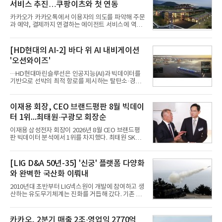
서비스 추진…쿠팡이츠와 첫 연동
카카오가 카카오톡에서 이용자의 의도를 파악해 주문
과 예약, 결제까지 연결하는 에이전트 서비스에 역량
을 집중한다. 음식 배달을 시작으로 커머스와 예약, 여
행 등으로 적용 범위를 넓혀 AI를 새로운 톡비즈 성장
축으로 만들겠다는 구상이다.정신아 카카오 대표는 6
[HD현대의 AI-2] 바다 위 AI 내비게이션
일 열린 2분기 실적 발표 컨퍼런스콜에서 "AI는 톡비
'오션와이즈'
즈 성장 재점화의 핵심이자 주요 매출원으로 자리 잡
을 것"이라며 이같은 AI 사업 전략을 공개했다. 카카
···HD현대마린슬루선은 인공지능(AI)과 빅데이터를
오는 이날 함께 발표한 2분기 연결 매출이 전년 동기
기반으로 선박의 최적 항로를 제시하는 탈탄소·경제
대비 9% 증가한 2조985억원, 영업이익은 36% 늘어
운항 솔루션 ‘오션와이즈’를 운영하고 있다. 별도의
난 2770억원이라고 밝혔다. 매출과 영업이익 모두 분
장비 설치 없이 일고리즘 만으로 선박의 탄소 배출량
기 기준 역대 최대치다. 카카오는 플랫폼 부문 매출이
을 모니터링 및 예측하며, 연료 소비를 최소화하는 운
이재용 회장, CEO 브랜드평판 8월 빅데이
17% 증가하
항 가이드라인을 제공한다.오션와이즈의 핵심 기능은
터 1위...최태원·구광모 회장순
CI(탄소집약도지수) 실시간 관리 예측, 시 기반 최적
항로 추천, 선단 관리 등이다. HD현대오일뱅크와의
이재용 삼성전자 회장이 2026년 8월 CEO 브랜드평
실증에서는 총 13개 구간, 10만6000km 항해를 통해
판 빅데이터 분석에서 1위를 차지했다. 최태원 SK그
평균 5.3%의 연료 질감 효과를 입증했다. 이는 연간 1
룹 회장과 구광모 LG그룹 회장이 뒤를 이었다.6일 한
만t의 연료를 사용하는 선박 1척 기준 약 3억5000만
국기업평판연구소(소장 구창환)는 빅데이터뉴스와
원의 비용 절감에 해당한다.주목할 점은 오션와이즈
함께 60명의 CEO 브랜드를 대상으로 2026년 7월 6
[LIG D&A 50년-35] '신궁' 플랫폼 다양화
의 핵심
일부터 8월 6일까지 수집된 소비자 빅데이터
와 완벽한 국산화 이뤄내
7,395,735건을 분석한 결과, 삼성 이재용 회장이 브
랜드평판지수 1,984,715를 기록하며 8월 1위에 올랐
2010년대 초반부터 LIG넥스원이 개발에 참여하고 생
다고 밝혔다. 분석에 활용된 빅데이터는 지난 7월
산하는 유도무기체계는 진화를 거듭해 갔다. 기존 무
(14,233,797건) 대비 48.04% 감소한 수치다.8월
기체계에 기반한 새로운 기능이 추가되기도 하고, 활
CEO 브랜드평판 30위 순위는 이재용, 최태원, 정의
용도가 떨어지는 재래식 무기를 새롭게 활용하는 방
선, 구광모, 신동빈, 박현주, 이해진, 정원주, 함영주,
안이 강구됐다. 또 핵심 구성품 국산화를 통해 수출상
카카오, 2분기 매출 2조·영업익 2770억
김승연, 이재현, 강호동, 김범수, 양종