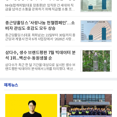
전문점을 직접 찾아 다니며 최적의 육수 비율을 완성
NH농협캐피탈(대표 장종환)은 임직원 간 세대와 직
했다. 자극적이지 않으면서도 깊은 닭육수에 마늘의
급을 넘어선 소통을 강화하기 위해 직급별 소통 프로
개운한 풍미를 더했으며, 국물이 잘 배어들면서도 쫄
그램'너하(NH)고, 나하(NH)고, NH GO!'를 지난 27일
깃한 식감이 살아있는 칼국수 면발을 정교하게 구현
부터 30일까지 서울 원센티널 NH농협캐피탈타워 22
했다는게 회사측의 설명이다.실제 현장 시식 행사에
층에서 운영했다고 31일 밝혔다.이번 프로그램은 경
종근당홀딩스 '사랑나눔 헌혈캠페인'…소
서도
영지원부 홍보팀과 2026년 새로이(e)＊가 공동 주관
비자 관심도·호감도 모두 상승
했으며, ▲팀장·부장(7.27), ▲계장·주임(7.28), ▲과
장·차장(7.29), ▲대리(7.30) 등 직급별로 총 4회에 걸
종근당홀딩스(대표 최희남)는 22일부터 30일까지 종
쳐 진행됐다.참고로 새로이(e)는 NH농협캐피탈 MZ
근당과 계열사 전국 6개 사업장에서 ‘2026년 사랑나
세대들로(과장~계장) 구성된 자율 참여조직으로, 조
눔 헌혈캠페인’을 실시했다고 31일 밝혔다.이번 캠페
직문화 혁신과 업무 효율성 향상을 위한 다양한 활동
인은 장마와 폭염, 여름휴가 등으로 헌혈 참여가 줄어
을 추진하며,새로운 변화와 이로운 영향력을 조직전
드는 시기에 안정적 혈액 수급에 기여하고 생명나눔
삼다수, 생수 브랜드평판 7월 빅데이터 분
반에 전파하는 역할
문화를 확산하기 위해 마련됐다.캠페인은 종근당 천
석 1위...백산수·동원샘물 순
안공장을 시작으로 ▲효종연구소 ▲종근당바이오 안
산공장 ▲경보제약 아산본사 ▲종근당건강 당진공장
삼다수가 최근 한 달 기간을 대상으로 실시된 생수 브
▲종근당 본사 등 전국 6개 사업장에서 릴레이 방식
랜드평판 빅데이터 분석에서 1위를 차지했다. 백산수
으로 이어졌다.캠페인 기간에는 임직원의 참여를 독
와 동원샘물이 뒤를 이었다.31일 한국기업평판연구
려하기 위해 헌혈 퀴즈와 행운 복권 등 다양한 이벤트
소(소장 구창환)는 국내 소비자들에게 사랑받는 21개
도 진행했다.종근당홀딩스는 임직원들이 기부한 헌혈
생수 브랜드를 대상으로 지난 6월 30일부터 7월 31일
증을 한국백혈병
재계뉴스
까지 수집된 소비자 빅데이터 3,702,555건을 분석한
결과, 삼다수가 브랜드평판지수 1,594,583을 기록하
며 7월 1위에 올랐다고 밝혔다. 분석에 활용된 빅데이
터는 지난 4월(3,435,836건) 대비 7.76% 증가한 수
치다.연구소에 따르면 7월 생수 브랜드평판 순위는 삼
다수, 백산수, 동원샘물, 스파클, 아이시스, 에비앙,
몽베스트, 크리스탈, 풀무원샘물, 평창수, 지리산수,
진로 석수,