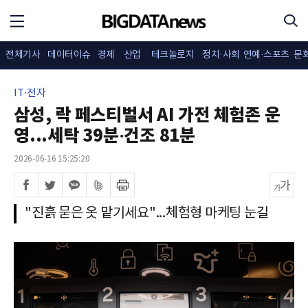
전체기사
데이터이슈
경제
산업
테크놀로지
정치·사회
연예·스포츠
문
IT·전자
삼성, 락 페스티벌서 AI 가전 체험존 운
영...세탁 39분·건조 81분
2026-06-16 15:25:20
"진흙 묻은 옷 맡기세요"...체험형 마케팅 눈길