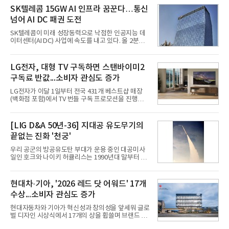
라는 플랫폼 경쟁력을 활용한 AI 에이전트 서비스에
SK텔레콤 15GW AI 인프라 꿈꾼다…통신
집중하는 전략이다. 과거 무리한 사업 확장 과정에서
넘어 AI DC 패권 도전
겪었던 시행착오를 되풀이하지 않고 핵심 역량에 집
중하겠다는 취지로 풀이된다.7일 업계에 따르면 카카
SK텔레콤이 미래 성장동력으로 낙점한 인공지능 데
오는 올해 2분기 연결 기준 매출 2조985억원, 영업이
이터센터(AI DC) 사업에 속도를 내고 있다. 올 2분기
익 2770억원을 기록했다. 전년 동기 대비 매출과 영업
AI 데이터센터 매출이 90% 이상 급증한 데 이어, 오
이익은 각각 9%, 36% 증가해 모두 분기 기준 역대
는 2035년까지 총 15GW(기가와트) 규모의 AI DC를
최대치다. 상반기 기준 매출은 4조405억원, 영업이익
구축하겠다는 대형 청사진을 제시하면서다. 이에 따
LG전자, 대형 TV 구독하면 스탠바이미2
은 4884억
라 경쟁 구도 역시 이동통신사인 KT, LG유플러스를
구독료 반값...소비자 관심도 증가
넘어 네이버, 삼성SDS 등 IT 인프라 기업으로 확장되
고 있다.7일 SK텔레콤에 따르면 회사는 올해 2분기
LG전자가 이달 1일부터 전국 431개 베스트샵 매장
연결 기준 매출 4조 3591억원, 영업이익 5660억원을
(백화점 포함)에서 TV 번들 구독 프로모션을 진행하고
기록했다. 매출은 전년 동기 대비 0.5%, 영업이익은
있다. 대형 TV 구독 시 스탠바이미2 구독료를 반값 할
67.3% 증가한 수치다. AI DC 사업의 성장에 더해 수
인해주는 프로모션이다.대상 제품은 65·77·83형 올
익성 중심 경영, 그리고 지난해 발생한 일회성 비용에
레드, 75·86·100형 마이크로 RGB, 75·86형 미니
[LIG D&A 50년-36] 지대공 유도무기의
따른 기저효과가 실
RGB 등 거실용 TV로 인기가 높은 베스트셀러 TV 20
끝없는 진화 '천궁'
개 모델이며, 동시 구독 계약 시 스탠바이미2(모델명
27LX6TPGA) 구독료를 50% 할인 받을 수 있다. 프로
우리 공군의 방공유도탄 부대가 운용 중인 대공미사
모션 대상 모델과 혜택, 구독료 등 프로모션 세부 사항
일인 호크와 나이키 허큘리스는 1990년대 말부터 성
은 베스트샵 판매 매니저에게 문의하면 자세히 안내
능 면에서 한계를 보이기 시작했다. 이에 따라 정부는
받을 수 있다.LG TV를 구독으로 이용하면 최대 6년까
기존 미사일체계를 대체할 중고도 및 중거리 대공미
지 구독 계약기간 내 무상 A/S를 받을 수 있으며, 이사
사일을 개발하기로 결정했다.처음 KM-SAM 사업으로
현대차·기아, '2026 레드 닷 어워드' 17개
등으로 이전
불린 이 사업의 명칭은 호크(Iron Hawk, 철매)를 대체
수상...소비자 관심도 증가
한다는 의미에서 ‘철매Ⅱ’ 로 정해졌다. 철매Ⅱ 개발
사업은 미사일체계 완성 후인 2011년 ‘천궁(天弓)’으
현대자동차와 기아가 혁신성과 창의성을 앞세워 글로
로 다시 장비명이 바뀌었다. 17개 업체와 관련 기관이
벌 디자인 시상식에서 17개의 상을 휩쓸며 브랜드 경
참여한 가운데 LIG 넥스원은 탐색 개발에서 체계개발
쟁력을 다시 한번 입증했다.현대자동차·기아는 '2026
완료까지 모든 과정에 참여했다. 1976년 호크 미사일