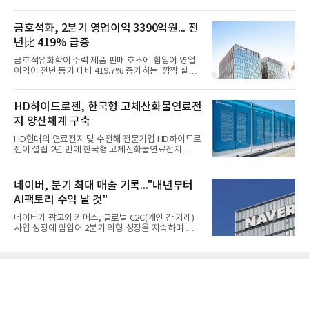
금호석화, 2분기 영업이익 3390억원... 전
년比 419% 급증
금호석유화학이 주력 제품 판매 호조에 힘입어 영업
이익이 전년 동기 대비 419.7% 증가하는 '깜짝 실
적'을 냈다. 금호석유화학은 연결 기준 올해 2분기 영
업이익이 3390억원으로 지난해 동기보다 419.7% 증
가한 것으로 잠정 집계됐다고 7일 공시했다.매출은 2
HD하이드로젠, 한국형 고체산화물연료전
조2682억원으로 지난해 동기 대비 27.9% 증가했다.
지 양산체계 구축
순이익은 3004억원으로 420.4% 늘었다.이번 호실적
은 주력 제품인 NB라텍스와 합성수지 판매 호조가 견
HD현대의 연료전지 및 수전해 전문기업 HD하이드로
인한 것으로 풀이된다. 미국의 중국산 의료용 고무장
젠이 설립 2년 만에 한국형 고체산화물연료전지
갑 관세 인상 이후 동남아 장갑업체의 가동률이 높아
(SOFC, Solid Oxide Fuel Cell) 양산체계를 구축하고
지면서 NB라텍스 수요가 증가했고, 원재료인 부타디
본격적인 시장 공략에 나선다.HD하이드로젠은 최근
엔(BD) 가격 상승분을 제품 가격에 반영하면서 수익
한국전기안전공사(KESCO)로부터 SOFC 발전설비
네이버, 분기 최대 매출 기록..."내년부터
성이 개선됐다.금호석유
‘HD250’과 ‘HD300’, 제조시설에 대한 사용전검사를
AI팩토리 수익 날 것"
완료하고 제품 양산체계 구축했다고 밝혔다.HD250
과 HD300은 각각 249kW급과 285kW급의 중소형 발
네이버가 광고와 커머스, 글로벌 C2C(개인 간 거래)
전용 SOFC 제품이다. 이번 검사를 통해 HD하이드로
사업 성장에 힘입어 2분기 외형 성장을 지속하며 역대
젠은 제품과 제조시설의 전기설비 안전성과 적합성을
최대 매출을 기록했다. AI 검색 서비스 'AI 탭'의 이용
확인받으면서 안정적인 제품 생산과 공급을 위한 기
자 증가와 엔비디아와 추진하는 AI 팩토리를 앞세워
반을 마련했다고 설명했다.SOFC는 600~1000℃의
AI 수익화에도 속도를 내고 있다.네이버는 올해 2분기
고온에서 작동하는 고효율 친환경 발
연결 기준 매출 3조3888억원, 영업이익 5203억원을
기록했다고 7일 밝혔다. 매출은 광고·커머스 등 핵심
사업과 글로벌 C2C 성장에 힘입어 전년 동기 대비
16.2% 증가한 분기 최대 매출을 기록했다. 반면 영업