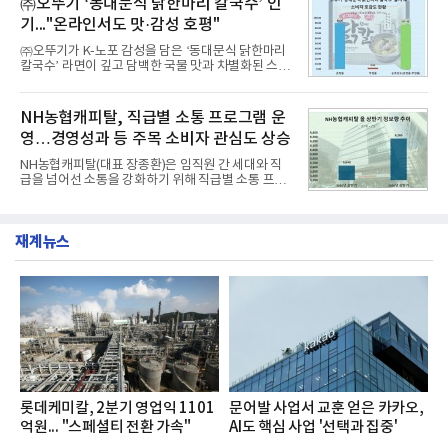
㈜오뚜기 ‘동대문식 닭한마리 칼국수’ 인
수력원자력, 한국석
과거 중형 세단 수준으로 확대된 차체 제원 ▲글로벌
기..."온라인서도 맛·감성 호평"
최고 수준의 안전성 ▲성능과 효율을 동시에 높인 주
행 완성도 ▲첨단 편의 및 디지털 사양 적용 등을 통해
㈜오뚜기가 K-노포 감성을 담은 ‘동대문식 닭한마리
글로벌 준중형 세단의 새로운 기준을 세웠다.아반떼
칼국수’ 라면이 깊고 담백한 국물 맛과 차별화된 스토
는 가솔린 2.0과 1.6 하이브리드 두 가지 파워트레인
리로 출시 초기부터 높은 인기를 얻고 있다고 4일 밝
과 모던, 프리미엄, 인스퍼레이션 세 가지 트림으로
혔다.‘동대문식 닭한마리 칼국수’는 예상을 뛰어넘는
운영된다.◆ 디자인·공간·안전·성능 전반에서 차급을
소비자 호응에 힘입어 지난 7월 13일 첫 선을 보인 지
NH농협캐피탈, 직급별 소통 프로그램 운
넘
단 18일 만에 누적 판매량 50만 개를 돌파하는 성과를
영…경영성과 등 주목 소비자 관심도 상승
거두었다.이번 신제품은 개발진이 전국의 닭한마리
전문점을 직접 찾아 다니며 최적의 육수 비율을 완성
NH농협캐피탈(대표 장종환)은 임직원 간 세대와 직
했다. 자극적이지 않으면서도 깊은 닭육수에 마늘의
급을 넘어선 소통을 강화하기 위해 직급별 소통 프로
개운한 풍미를 더했으며, 국물이 잘 배어들면서도 쫄
그램'너하(NH)고, 나하(NH)고, NH GO!'를 지난 27일
깃한 식감이 살아있는 칼국수 면발을 정교하게 구현
부터 30일까지 서울 원센티널 NH농협캐피탈타워 22
했다는게 회사측의 설명이다.실제 현장 시식 행사에
층에서 운영했다고 31일 밝혔다.이번 프로그램은 경
서도
재계뉴스
영지원부 홍보팀과 2026년 새로이(e)＊가 공동 주관
했으며, ▲팀장·부장(7.27), ▲계장·주임(7.28), ▲과
장·차장(7.29), ▲대리(7.30) 등 직급별로 총 4회에 걸
쳐 진행됐다.참고로 새로이(e)는 NH농협캐피탈 MZ
세대들로(과장~계장) 구성된 자율 참여조직으로, 조
직문화 혁신과 업무 효율성 향상을 위한 다양한 활동
을 추진하며,새로운 변화와 이로운 영향력을 조직전
반에 전파하는 역할
롯데케미칼, 2분기 영업익 1101
문어발 사업서 교훈 얻은 카카오,
억원... "스페셜티 전환 가속"
AI도 핵심 사업 '선택과 집중'