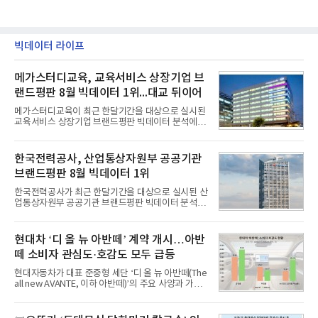
빅데이터 라이프
메가스터디교육, 교육서비스 상장기업 브
랜드평판 8월 빅데이터 1위...대교 뒤이어
메가스터디교육이 최근 한달기간을 대상으로 실시된
교육서비스 상장기업 브랜드평판 빅데이터 분석에서
1위를 차지했다. 대교와 디지털대상이 뒤를 이었다.7
일 한국기업평판연구소(소장 구창환)는 국내 교육서
비스 상장기업 브랜드를 대상으로 지난 7월 7일부터
한국전력공사, 산업통상자원부 공공기관
8월 7일까지 수집된 소비자 빅데이터 10,074,233건
브랜드평판 8월 빅데이터 1위
을 분석한 결과, 메가스터디교육이 브랜드평판지수
1,710,926을 기록하며 8월 1위에 올랐다고 밝혔다.
한국전력공사가 최근 한달기간을 대상으로 실시된 산
분석에 활용된 빅데이터는 지난 7월(9,491,206건) 대
업통상자원부 공공기관 브랜드평판 빅데이터 분석에
비 6.14% 증가한 수치로, 교육서비스 상장기업 브랜
서 1위를 차지했다. 한국가스공사와 한국수력원자력
드에 대한 소비자 관심이 확대됐다.연구소에 따르면 8
이 순으로 뒤를 이었다.7일 한국기업평판연구소(소장
월 교육서비스 상장기업 브랜드평판 순위는 메가스터
구창환)는 산업통상자원부 공공기관 41개 브랜드를
현대차 ‘디 올 뉴 아반떼’ 계약 개시…아반
디교육, 대교, 디지
대상으로 지난 7월 7일부터 8월 7일까지 수집된 소비
떼 소비자 관심도·호감도 모두 급등
자 빅데이터 91,102,549건을 분석한 결과, 한국전력
공사가 브랜드평판지수 10,670,633을 기록하며 8월
현대자동차가 대표 준중형 세단 ‘디 올 뉴 아반떼(The
1위에 올랐다고 밝혔다. 분석에 활용된 빅데이터는 지
all new AVANTE, 이하 아반떼)’의 주요 사양과 가격
난 7월(88,893,823건) 대비 2.48% 증가한 수치다.연
을 공개하고 5일부터 계약을 시작한다고 밝혔다.아반
구소에 따르면 8월 산업통상자원부 공공기관 브랜드
떼는 6년 만에 선보이는 8세대 완전변경 모델로, ▲정
평판 30위 순위는 한국전력공사, 한국가스공사, 한국
교한 선과 면을 중심으로 완성한 파격적인 디자인 ▲