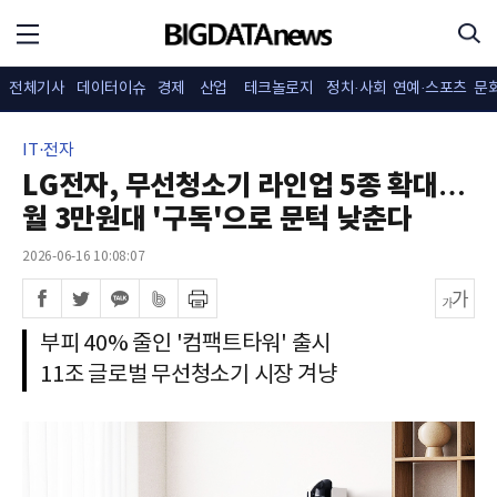
전체기사
데이터이슈
경제
산업
테크놀로지
정치·사회
연예·스포츠
문
IT·전자
LG전자, 무선청소기 라인업 5종 확대…
월 3만원대 '구독'으로 문턱 낮춘다
2026-06-16 10:08:07
부피 40% 줄인 '컴팩트타워' 출시
11조 글로벌 무선청소기 시장 겨냥