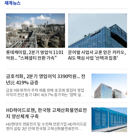
서도
재계뉴스
영지원부 홍보팀과 2026년 새로이(e)＊가 공동 주관
했으며, ▲팀장·부장(7.27), ▲계장·주임(7.28), ▲과
장·차장(7.29), ▲대리(7.30) 등 직급별로 총 4회에 걸
쳐 진행됐다.참고로 새로이(e)는 NH농협캐피탈 MZ
세대들로(과장~계장) 구성된 자율 참여조직으로, 조
직문화 혁신과 업무 효율성 향상을 위한 다양한 활동
을 추진하며,새로운 변화와 이로운 영향력을 조직전
반에 전파하는 역할
롯데케미칼, 2분기 영업익 1101
문어발 사업서 교훈 얻은 카카오,
억원... "스페셜티 전환 가속"
AI도 핵심 사업 '선택과 집중'
금호석화, 2분기 영업이익 3390억원... 전
년比 419% 급증
금호석유화학이 주력 제품 판매 호조에 힘입어 영업
이익이 전년 동기 대비 419.7% 증가하는 '깜짝 실
적'을 냈다. 금호석유화학은 연결 기준 올해 2분기 영
업이익이 3390억원으로 지난해 동기보다 419.7% 증
가한 것으로 잠정 집계됐다고 7일 공시했다.매출은 2
HD하이드로젠, 한국형 고체산화물연료전
조2682억원으로 지난해 동기 대비 27.9% 증가했다.
지 양산체계 구축
순이익은 3004억원으로 420.4% 늘었다.이번 호실적
은 주력 제품인 NB라텍스와 합성수지 판매 호조가 견
HD현대의 연료전지 및 수전해 전문기업 HD하이드로
인한 것으로 풀이된다. 미국의 중국산 의료용 고무장
젠이 설립 2년 만에 한국형 고체산화물연료전지
갑 관세 인상 이후 동남아 장갑업체의 가동률이 높아