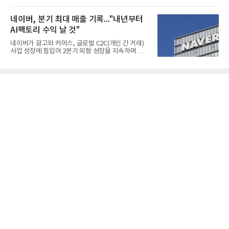
(SOFC, Solid Oxide Fuel Cell) 양산체계를 구축하고
지면서 NB라텍스 수요가 증가했고, 원재료인 부타디
본격적인 시장 공략에 나선다.HD하이드로젠은 최근
엔(BD) 가격 상승분을 제품 가격에 반영하면서 수익
한국전기안전공사(KESCO)로부터 SOFC 발전설비
네이버, 분기 최대 매출 기록..."내년부터
성이 개선됐다.금호석유
‘HD250’과 ‘HD300’, 제조시설에 대한 사용전검사를
AI팩토리 수익 날 것"
완료하고 제품 양산체계 구축했다고 밝혔다.HD250
과 HD300은 각각 249kW급과 285kW급의 중소형 발
네이버가 광고와 커머스, 글로벌 C2C(개인 간 거래)
전용 SOFC 제품이다. 이번 검사를 통해 HD하이드로
사업 성장에 힘입어 2분기 외형 성장을 지속하며 역대
젠은 제품과 제조시설의 전기설비 안전성과 적합성을
최대 매출을 기록했다. AI 검색 서비스 'AI 탭'의 이용
확인받으면서 안정적인 제품 생산과 공급을 위한 기
자 증가와 엔비디아와 추진하는 AI 팩토리를 앞세워
반을 마련했다고 설명했다.SOFC는 600~1000℃의
AI 수익화에도 속도를 내고 있다.네이버는 올해 2분기
고온에서 작동하는 고효율 친환경 발
연결 기준 매출 3조3888억원, 영업이익 5203억원을
기록했다고 7일 밝혔다. 매출은 광고·커머스 등 핵심
사업과 글로벌 C2C 성장에 힘입어 전년 동기 대비
16.2% 증가한 분기 최대 매출을 기록했다. 반면 영업
이익은 AI 인프라 투자 영향으로 0.2% 감소했다.사업
별 매출은 네이버 플랫폼 1조9022억원, 파이낸셜 플
랫폼 4707억원, 글로벌 도전 1조159억원이다.네이버
플랫폼은