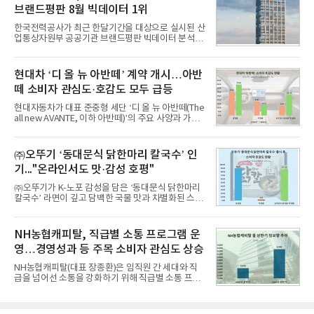
8월 7일까지 수집된 소비자 빅데이터 10,074,233건
브랜드평판 8월 빅데이터 1위
을 분석한 결과, 메가스터디교육이 브랜드평판지수
1,710,926을 기록하며 8월 1위에 올랐다고 밝혔다.
한국전력공사가 최근 한달기간을 대상으로 실시된 산
분석에 활용된 빅데이터는 지난 7월(9,491,206건) 대
업통상자원부 공공기관 브랜드평판 빅데이터 분석에
비 6.14% 증가한 수치로, 교육서비스 상장기업 브랜
서 1위를 차지했다. 한국가스공사와 한국수력원자력
드에 대한 소비자 관심이 확대됐다.연구소에 따르면 8
이 순으로 뒤를 이었다.7일 한국기업평판연구소(소장
월 교육서비스 상장기업 브랜드평판 순위는 메가스터
구창환)는 산업통상자원부 공공기관 41개 브랜드를
현대차 ‘디 올 뉴 아반떼’ 계약 개시…아반
디교육, 대교, 디지
대상으로 지난 7월 7일부터 8월 7일까지 수집된 소비
떼 소비자 관심도·호감도 모두 급등
자 빅데이터 91,102,549건을 분석한 결과, 한국전력
공사가 브랜드평판지수 10,670,633을 기록하며 8월
현대자동차가 대표 준중형 세단 ‘디 올 뉴 아반떼(The
1위에 올랐다고 밝혔다. 분석에 활용된 빅데이터는 지
all new AVANTE, 이하 아반떼)’의 주요 사양과 가격
난 7월(88,893,823건) 대비 2.48% 증가한 수치다.연
을 공개하고 5일부터 계약을 시작한다고 밝혔다.아반
구소에 따르면 8월 산업통상자원부 공공기관 브랜드
떼는 6년 만에 선보이는 8세대 완전변경 모델로, ▲정
평판 30위 순위는 한국전력공사, 한국가스공사, 한국
교한 선과 면을 중심으로 완성한 파격적인 디자인 ▲
㈜오뚜기 ‘동대문식 닭한마리 칼국수’ 인
수력원자력, 한국석
과거 중형 세단 수준으로 확대된 차체 제원 ▲글로벌
기..."온라인서도 맛·감성 호평"
최고 수준의 안전성 ▲성능과 효율을 동시에 높인 주
행 완성도 ▲첨단 편의 및 디지털 사양 적용 등을 통해
㈜오뚜기가 K-노포 감성을 담은 ‘동대문식 닭한마리
글로벌 준중형 세단의 새로운 기준을 세웠다.아반떼
칼국수’ 라면이 깊고 담백한 국물 맛과 차별화된 스토
는 가솔린 2.0과 1.6 하이브리드 두 가지 파워트레인
리로 출시 초기부터 높은 인기를 얻고 있다고 4일 밝
과 모던, 프리미엄, 인스퍼레이션 세 가지 트림으로
혔다.‘동대문식 닭한마리 칼국수’는 예상을 뛰어넘는
운영된다.◆ 디자인·공간·안전·성능 전반에서 차급을
소비자 호응에 힘입어 지난 7월 13일 첫 선을 보인 지
NH농협캐피탈, 직급별 소통 프로그램 운
넘
단 18일 만에 누적 판매량 50만 개를 돌파하는 성과를
영…경영성과 등 주목 소비자 관심도 상승
거두었다.이번 신제품은 개발진이 전국의 닭한마리
전문점을 직접 찾아 다니며 최적의 육수 비율을 완성
NH농협캐피탈(대표 장종환)은 임직원 간 세대와 직
했다. 자극적이지 않으면서도 깊은 닭육수에 마늘의
급을 넘어선 소통을 강화하기 위해 직급별 소통 프로
개운한 풍미를 더했으며, 국물이 잘 배어들면서도 쫄
그램'너하(NH)고, 나하(NH)고, NH GO!'를 지난 27일
깃한 식감이 살아있는 칼국수 면발을 정교하게 구현
부터 30일까지 서울 원센티널 NH농협캐피탈타워 22
했다는게 회사측의 설명이다.실제 현장 시식 행사에
층에서 운영했다고 31일 밝혔다.이번 프로그램은 경