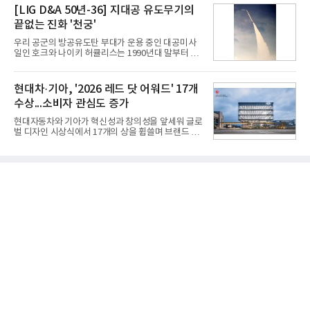
레드, 75·86·100형 마이크로 RGB, 75·86형 미니
[LIG D&A 50년-36] 지대공 유도무기의
따른 기저효과가 실
RGB 등 거실용 TV로 인기가 높은 베스트셀러 TV 20
끝없는 진화 '천궁'
개 모델이며, 동시 구독 계약 시 스탠바이미2(모델명
27LX6TPGA) 구독료를 50% 할인 받을 수 있다. 프로
우리 공군의 방공유도탄 부대가 운용 중인 대공미사
모션 대상 모델과 혜택, 구독료 등 프로모션 세부 사항
일인 호크와 나이키 허큘리스는 1990년대 말부터 성
은 베스트샵 판매 매니저에게 문의하면 자세히 안내
능 면에서 한계를 보이기 시작했다. 이에 따라 정부는
받을 수 있다.LG TV를 구독으로 이용하면 최대 6년까
기존 미사일체계를 대체할 중고도 및 중거리 대공미
지 구독 계약기간 내 무상 A/S를 받을 수 있으며, 이사
사일을 개발하기로 결정했다.처음 KM-SAM 사업으로
현대차·기아, '2026 레드 닷 어워드' 17개
등으로 이전
불린 이 사업의 명칭은 호크(Iron Hawk, 철매)를 대체
수상...소비자 관심도 증가
한다는 의미에서 ‘철매Ⅱ’ 로 정해졌다. 철매Ⅱ 개발
사업은 미사일체계 완성 후인 2011년 ‘천궁(天弓)’으
현대자동차와 기아가 혁신성과 창의성을 앞세워 글로
로 다시 장비명이 바뀌었다. 17개 업체와 관련 기관이
벌 디자인 시상식에서 17개의 상을 휩쓸며 브랜드 경
참여한 가운데 LIG 넥스원은 탐색 개발에서 체계개발
쟁력을 다시 한번 입증했다.현대자동차·기아는 '2026
완료까지 모든 과정에 참여했다. 1976년 호크 미사일
레드 닷 어워드: 브랜드 & 커뮤니케이션 디자인 부문
창정비 업체로 출발했던 회사가 호크 대체 유도무기
(Red Dot Design Award: Brand &
인 천궁
Communication Design)'에서 최우수상 2개, 본상
15개를 수상했다고 7일 밝혔다.'레드 닷 어워드'는 독
일 iF, 미국 IDEA와 함께 세계 3대 디자인 시상식으로
손꼽히는 세계 최대 규모의 디자인 공모전이다. 독일
노르트라인 베스트팔렌 디자인센터(Design
Zentrum Nordrhein Westfalen)가 주관해 매년 ▲
제품 디자인 ▲브랜드 & 커뮤니케이션 디자인 ▲디
자인 콘셉트 각 부문에서 우수한