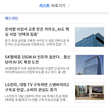
리스트
바로가기
헤드라인
문어발 사업서 교훈 얻은 카카오, AI도 핵
심 사업 '선택과 집중'
분기 최대 실적을 기록한 카카오가 성장 전략으로 추
진하는 인공지능(AI) 사업에서도 ‘선택과 집중’ 기조
를 강화하고 있다. 경쟁사들이 AI 데이터센터 등 인프
라 투자에 나서는 것과 달리, 카카오는 ‘카카오톡’이
라는 플랫폼 경쟁력을 활용한 AI 에이전트 서비스에
SK텔레콤 15GW AI 인프라 꿈꾼다…통신
집중하는 전략이다. 과거 무리한 사업 확장 과정에서
넘어 AI DC 패권 도전
겪었던 시행착오를 되풀이하지 않고 핵심 역량에 집
중하겠다는 취지로 풀이된다.7일 업계에 따르면 카카
SK텔레콤이 미래 성장동력으로 낙점한 인공지능 데
오는 올해 2분기 연결 기준 매출 2조985억원, 영업이
이터센터(AI DC) 사업에 속도를 내고 있다. 올 2분기
익 2770억원을 기록했다. 전년 동기 대비 매출과 영업
AI 데이터센터 매출이 90% 이상 급증한 데 이어, 오
이익은 각각 9%, 36% 증가해 모두 분기 기준 역대
는 2035년까지 총 15GW(기가와트) 규모의 AI DC를
최대치다. 상반기 기준 매출은 4조405억원, 영업이익
구축하겠다는 대형 청사진을 제시하면서다. 이에 따
LG전자, 대형 TV 구독하면 스탠바이미2
은 4884억
라 경쟁 구도 역시 이동통신사인 KT, LG유플러스를
구독료 반값...소비자 관심도 증가
넘어 네이버, 삼성SDS 등 IT 인프라 기업으로 확장되
고 있다.7일 SK텔레콤에 따르면 회사는 올해 2분기
LG전자가 이달 1일부터 전국 431개 베스트샵 매장
연결 기준 매출 4조 3591억원, 영업이익 5660억원을
(백화점 포함)에서 TV 번들 구독 프로모션을 진행하고
기록했다. 매출은 전년 동기 대비 0.5%, 영업이익은
있다. 대형 TV 구독 시 스탠바이미2 구독료를 반값 할
67.3% 증가한 수치다. AI DC 사업의 성장에 더해 수
인해주는 프로모션이다.대상 제품은 65·77·83형 올
익성 중심 경영, 그리고 지난해 발생한 일회성 비용에