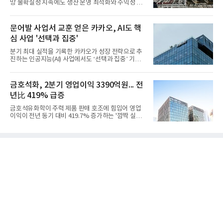
망 불확실성 지속에도 생산 운영 최적화와 수익성 중
심의 사업 운영을 통해 전분기에 이어 흑자 기조를 이
어갔다.롯데케미칼이 2026년 2분기 연결 기준 매출
액 5조6864억원, 영업이익 1101억원을 기록했다고 7
문어발 사업서 교훈 얻은 카카오, AI도 핵
일 밝혔다. 사업별로는 기초화학 부문(롯데케미칼 기
심 사업 '선택과 집중'
초소재사업·LC타이탄·LC USA·롯데대산석화)이 매
출 3조9403억원, 영업이익 23억원을 기록했다. 정기
분기 최대 실적을 기록한 카카오가 성장 전략으로 추
보수 영향과 원료 가격 변동에 따른 래깅 효과로 전분
진하는 인공지능(AI) 사업에서도 ‘선택과 집중’ 기조
기 대비 수익성은 둔화됐지만 흑자 전환 흐름을 유지
를 강화하고 있다. 경쟁사들이 AI 데이터센터 등 인프
했다.첨단소재 부문은 매출 1조1551억원, 영업이익
라 투자에 나서는 것과 달리, 카카오는 ‘카카오톡’이
1325억원을 기록했다. 주요 제품의 스프레드 확대와
라는 플랫폼 경쟁력을 활용한 AI 에이전트 서비스에
금호석화, 2분기 영업이익 3390억원... 전
우호적인 환율 효과
집중하는 전략이다. 과거 무리한 사업 확장 과정에서
년比 419% 급증
겪었던 시행착오를 되풀이하지 않고 핵심 역량에 집
중하겠다는 취지로 풀이된다.7일 업계에 따르면 카카
금호석유화학이 주력 제품 판매 호조에 힘입어 영업
오는 올해 2분기 연결 기준 매출 2조985억원, 영업이
이익이 전년 동기 대비 419.7% 증가하는 '깜짝 실
익 2770억원을 기록했다. 전년 동기 대비 매출과 영업
적'을 냈다. 금호석유화학은 연결 기준 올해 2분기 영
이익은 각각 9%, 36% 증가해 모두 분기 기준 역대
업이익이 3390억원으로 지난해 동기보다 419.7% 증
최대치다. 상반기 기준 매출은 4조405억원, 영업이익
가한 것으로 잠정 집계됐다고 7일 공시했다.매출은 2
은 4884억
조2682억원으로 지난해 동기 대비 27.9% 증가했다.
순이익은 3004억원으로 420.4% 늘었다.이번 호실적
은 주력 제품인 NB라텍스와 합성수지 판매 호조가 견
인한 것으로 풀이된다. 미국의 중국산 의료용 고무장
갑 관세 인상 이후 동남아 장갑업체의 가동률이 높아
지면서 NB라텍스 수요가 증가했고, 원재료인 부타디
엔(BD) 가격 상승분을 제품 가격에 반영하면서 수익
성이 개선됐다.금호석유