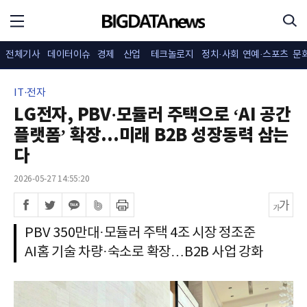
전체기사
데이터이슈
경제
산업
테크놀로지
정치·사회
연예·스포츠
문
IT·전자
LG전자, PBV·모듈러 주택으로 ‘AI 공간
플랫폼’ 확장...미래 B2B 성장동력 삼는
다
2026-05-27 14:55:20
PBV 350만대·모듈러 주택 4조 시장 정조준
AI홈 기술 차량·숙소로 확장…B2B 사업 강화