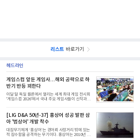
리스트
바로가기
헤드라인
게임스컴 앞둔 게임사…해외 공략으로 하
반기 반등 꾀한다
이달 말 독일 쾰른에서 열리는 세계 최대 게임 전시회
'게임스컴 2026'에서 국내 주요 게임사들이 신작과 글
로벌 전략을 공개한다. 상반기 게임사들의 실적이 업
체별로 엇갈린 가운데 하반기 신작 흥행과 해외 시장
성과가 실적을 좌우할 핵심 변수로 떠오르고 있다.8일
[LIG D&A 50년-37] 홍상어 성공 발판 삼
업계에 따르면 올해 상반기 게임업계는 기업별 성적
아 '범상어' 개발 착수
표가 크게 갈렸다. 대표적으로 크래프톤은 'PUBG: 배
틀그라운드'의 안정적인 성장에 힘입어 상반기 연결
대잠무기체계 ‘홍상어’는 경어뢰 사정거리 밖에 있는
기준 매출 2조6616억원, 영업이익 9725억원으로 역
적 잠수함을 공격하는 무기이다. 홍상어는 2010년 넥
대 최대 실적을 기록했다. 엔씨도 올해 출시한 '아이온
스원퓨처 시절 진해하우스에서 최초 생산돼 전력화가