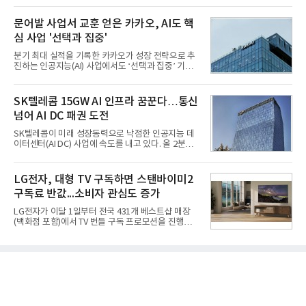
2' 등에 힘입어 호실적을 거둘 것으로 전망된다.반면
이뤄졌다. 이후 2012년 한국형 구축함(KDX-1) 이상
넷마블은 2분기 매출이 증가했지만 영업이익은 전년
의 함정에 실전 배치됐다.그해 7월 해군은 동해상에서
문어발 사업서 교훈 얻은 카카오, AI도 핵
동기 대
성능 검증을 위해 홍상어 시험발사를 실시했다. 이때
심 사업 '선택과 집중'
홍상어가 목표 지점에서 입수한 후 표적을 타격하지
못하고 물속에서 멈춰버리는 예상 밖의 일이 벌어졌
분기 최대 실적을 기록한 카카오가 성장 전략으로 추
다. 2차 품질확인 사격 시험에서도 만족스러운 결과를
진하는 인공지능(AI) 사업에서도 ‘선택과 집중’ 기조
얻지 못했다. 완벽한 신뢰성 확보를 위해 LIG넥스원은
를 강화하고 있다. 경쟁사들이 AI 데이터센터 등 인프
국방과학연구소(ADD) 테스크포스(TF)와 합심해 본
라 투자에 나서는 것과 달리, 카카오는 ‘카카오톡’이
격적인 개선 작업에 착수했다.홍상어 유도탄의 모든
라는 플랫폼 경쟁력을 활용한 AI 에이전트 서비스에
SK텔레콤 15GW AI 인프라 꿈꾼다…통신
분야를
집중하는 전략이다. 과거 무리한 사업 확장 과정에서
넘어 AI DC 패권 도전
겪었던 시행착오를 되풀이하지 않고 핵심 역량에 집
중하겠다는 취지로 풀이된다.7일 업계에 따르면 카카
SK텔레콤이 미래 성장동력으로 낙점한 인공지능 데
오는 올해 2분기 연결 기준 매출 2조985억원, 영업이
이터센터(AI DC) 사업에 속도를 내고 있다. 올 2분기
익 2770억원을 기록했다. 전년 동기 대비 매출과 영업
AI 데이터센터 매출이 90% 이상 급증한 데 이어, 오
이익은 각각 9%, 36% 증가해 모두 분기 기준 역대
는 2035년까지 총 15GW(기가와트) 규모의 AI DC를
최대치다. 상반기 기준 매출은 4조405억원, 영업이익
구축하겠다는 대형 청사진을 제시하면서다. 이에 따
LG전자, 대형 TV 구독하면 스탠바이미2
은 4884억
라 경쟁 구도 역시 이동통신사인 KT, LG유플러스를
구독료 반값...소비자 관심도 증가
넘어 네이버, 삼성SDS 등 IT 인프라 기업으로 확장되
고 있다.7일 SK텔레콤에 따르면 회사는 올해 2분기
LG전자가 이달 1일부터 전국 431개 베스트샵 매장
연결 기준 매출 4조 3591억원, 영업이익 5660억원을
(백화점 포함)에서 TV 번들 구독 프로모션을 진행하고
기록했다. 매출은 전년 동기 대비 0.5%, 영업이익은
있다. 대형 TV 구독 시 스탠바이미2 구독료를 반값 할
67.3% 증가한 수치다. AI DC 사업의 성장에 더해 수
인해주는 프로모션이다.대상 제품은 65·77·83형 올
익성 중심 경영, 그리고 지난해 발생한 일회성 비용에
레드, 75·86·100형 마이크로 RGB, 75·86형 미니
따른 기저효과가 실
RGB 등 거실용 TV로 인기가 높은 베스트셀러 TV 20
개 모델이며, 동시 구독 계약 시 스탠바이미2(모델명
27LX6TPGA) 구독료를 50% 할인 받을 수 있다. 프로
모션 대상 모델과 혜택, 구독료 등 프로모션 세부 사항
은 베스트샵 판매 매니저에게 문의하면 자세히 안내