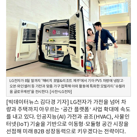
LG전자가 8월 말까지 '해비치 호텔&리조트 제주'에서 기아 PV5 차량에 냉장고·
오븐·와인셀러 등 가전과 맞춤 가구 접목해 야외 활동에 특화한 모빌리티 '슈필라
움 글로우캐빈'을 전시한다. [사진=LG전자]
[빅데이터뉴스 김다경 기자] LG전자가 가전을 넘어 차
량과 주택까지 아우르는 ‘공간 플랫폼’ 사업 확대에 속도
를 내고 있다. 인공지능(AI) 가전과 공조(HVAC), 사물인
터넷(IoT) 기술을 기반으로 이동형·모듈형 공간 시장을
선점해 미래 B2B 성장동력으로 키우겠다는 전략이다.