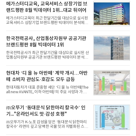
메가스터디교육, 교육서비스 상장기업 브
랜드평판 8월 빅데이터 1위...대교 뒤이어
메가스터디교육이 최근 한달기간을 대상으로 실시된
교육서비스 상장기업 브랜드평판 빅데이터 분석에서
1위를 차지했다. 대교와 디지털대상이 뒤를 이었다.7
일 한국기업평판연구소(소장 구창환)는 국내 교육서
비스 상장기업 브랜드를 대상으로 지난 7월 7일부터
한국전력공사, 산업통상자원부 공공기관
8월 7일까지 수집된 소비자 빅데이터 10,074,233건
브랜드평판 8월 빅데이터 1위
을 분석한 결과, 메가스터디교육이 브랜드평판지수
1,710,926을 기록하며 8월 1위에 올랐다고 밝혔다.
한국전력공사가 최근 한달기간을 대상으로 실시된 산
분석에 활용된 빅데이터는 지난 7월(9,491,206건) 대
업통상자원부 공공기관 브랜드평판 빅데이터 분석에
비 6.14% 증가한 수치로, 교육서비스 상장기업 브랜
서 1위를 차지했다. 한국가스공사와 한국수력원자력
드에 대한 소비자 관심이 확대됐다.연구소에 따르면 8
이 순으로 뒤를 이었다.7일 한국기업평판연구소(소장
월 교육서비스 상장기업 브랜드평판 순위는 메가스터
구창환)는 산업통상자원부 공공기관 41개 브랜드를
현대차 ‘디 올 뉴 아반떼’ 계약 개시…아반
디교육, 대교, 디지
대상으로 지난 7월 7일부터 8월 7일까지 수집된 소비
떼 소비자 관심도·호감도 모두 급등
자 빅데이터 91,102,549건을 분석한 결과, 한국전력
공사가 브랜드평판지수 10,670,633을 기록하며 8월
현대자동차가 대표 준중형 세단 ‘디 올 뉴 아반떼(The
1위에 올랐다고 밝혔다. 분석에 활용된 빅데이터는 지
all new AVANTE, 이하 아반떼)’의 주요 사양과 가격
난 7월(88,893,823건) 대비 2.48% 증가한 수치다.연
을 공개하고 5일부터 계약을 시작한다고 밝혔다.아반
구소에 따르면 8월 산업통상자원부 공공기관 브랜드
떼는 6년 만에 선보이는 8세대 완전변경 모델로, ▲정
평판 30위 순위는 한국전력공사, 한국가스공사, 한국
교한 선과 면을 중심으로 완성한 파격적인 디자인 ▲
㈜오뚜기 ‘동대문식 닭한마리 칼국수’ 인
수력원자력, 한국석
과거 중형 세단 수준으로 확대된 차체 제원 ▲글로벌
기..."온라인서도 맛·감성 호평"
최고 수준의 안전성 ▲성능과 효율을 동시에 높인 주
행 완성도 ▲첨단 편의 및 디지털 사양 적용 등을 통해
㈜오뚜기가 K-노포 감성을 담은 ‘동대문식 닭한마리
글로벌 준중형 세단의 새로운 기준을 세웠다.아반떼
칼국수’ 라면이 깊고 담백한 국물 맛과 차별화된 스토
는 가솔린 2.0과 1.6 하이브리드 두 가지 파워트레인
리로 출시 초기부터 높은 인기를 얻고 있다고 4일 밝
과 모던, 프리미엄, 인스퍼레이션 세 가지 트림으로
혔다.‘동대문식 닭한마리 칼국수’는 예상을 뛰어넘는