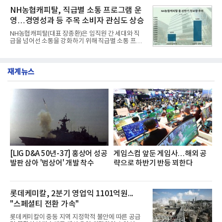
운영된다.◆ 디자인·공간·안전·성능 전반에서 차급을
소비자 호응에 힘입어 지난 7월 13일 첫 선을 보인 지
NH농협캐피탈, 직급별 소통 프로그램 운
넘
단 18일 만에 누적 판매량 50만 개를 돌파하는 성과를
영…경영성과 등 주목 소비자 관심도 상승
거두었다.이번 신제품은 개발진이 전국의 닭한마리
전문점을 직접 찾아 다니며 최적의 육수 비율을 완성
NH농협캐피탈(대표 장종환)은 임직원 간 세대와 직
했다. 자극적이지 않으면서도 깊은 닭육수에 마늘의
급을 넘어선 소통을 강화하기 위해 직급별 소통 프로
개운한 풍미를 더했으며, 국물이 잘 배어들면서도 쫄
그램'너하(NH)고, 나하(NH)고, NH GO!'를 지난 27일
깃한 식감이 살아있는 칼국수 면발을 정교하게 구현
부터 30일까지 서울 원센티널 NH농협캐피탈타워 22
했다는게 회사측의 설명이다.실제 현장 시식 행사에
층에서 운영했다고 31일 밝혔다.이번 프로그램은 경
서도
재계뉴스
영지원부 홍보팀과 2026년 새로이(e)＊가 공동 주관
했으며, ▲팀장·부장(7.27), ▲계장·주임(7.28), ▲과
장·차장(7.29), ▲대리(7.30) 등 직급별로 총 4회에 걸
쳐 진행됐다.참고로 새로이(e)는 NH농협캐피탈 MZ
세대들로(과장~계장) 구성된 자율 참여조직으로, 조
직문화 혁신과 업무 효율성 향상을 위한 다양한 활동
을 추진하며,새로운 변화와 이로운 영향력을 조직전
반에 전파하는 역할
[LIG D&A 50년-37] 홍상어 성공
게임스컴 앞둔 게임사…해외 공
발판 삼아 '범상어' 개발 착수
략으로 하반기 반등 꾀한다
롯데케미칼, 2분기 영업익 1101억원...
"스페셜티 전환 가속"
롯데케미칼이 중동 지역 지정학적 불안에 따른 공급