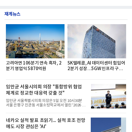
와 동원샘물이 뒤를 이었다.31일 한국기업평판연구
려하기 위해 헌혈 퀴즈와 행운 복권 등 다양한 이벤트
소(소장 구창환)는 국내 소비자들에게 사랑받는 21개
도 진행했다.종근당홀딩스는 임직원들이 기부한 헌혈
생수 브랜드를 대상으로 지난 6월 30일부터 7월 31일
증을 한국백혈병
재계뉴스
까지 수집된 소비자 빅데이터 3,702,555건을 분석한
결과, 삼다수가 브랜드평판지수 1,594,583을 기록하
며 7월 1위에 올랐다고 밝혔다. 분석에 활용된 빅데이
터는 지난 4월(3,435,836건) 대비 7.76% 증가한 수
치다.연구소에 따르면 7월 생수 브랜드평판 순위는 삼
다수, 백산수, 동원샘물, 스파클, 아이시스, 에비앙,
몽베스트, 크리스탈, 풀무원샘물, 평창수, 지리산수,
진로 석수,
고려아연 106분기 연속 흑자, 2
SK텔레콤, AI 데이터센터 힘입어
분기 영업익 5870억원
2분기 성장…5GW 인프라 구축
시동
임만균 서울시의회 의장 "통합방위 협업
체계로 정교한 대응력 갖출 것"
임만균 서울특별시의회 의장은 5일 오전 10시30분
서울 은평구 진관동 서울소방학교에서 열린 '2026 서
울시 통합방위회의'에 참석해 유관기관과 간담회를
하고 통합방위 태세를 점검했다.이날 회의는 서울시
와 서울시의회, 소방, 군·경의 협업 체계를 점검하고
네카오 실적 발표 초읽기... 실적 호조 전망
공동 대응 역량을 높이기 위해 열렸다.임 의장은 회의
에도 시장 관심은 'AI'
에 앞서 국가정보원과 수도방위사령부의 발표를 들었
다. 화재를 감지하고 물을 뿌릴 수 있는 드론 장비와