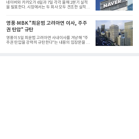
네이버와 카카오가 6일과 7일 각각 올해 2분기 실적
네 발로 걷는 로봇 등 전시 장비 시연도 참관했다.임
을 발표한다. 시장에서는 두 회사 모두 견조한 실적을
의장은 "오늘 '통합방위 사태 공동 대응 업무협약'으
거둘 것으로 예상하지만, 관심은 실적을 넘어 하반기
로 서울이 더 정교하고 신속한 대응력을 갖추게 될 것
이후 본격화될 인공지능(AI) 수익화 성과에 쏠리고 있
으로 기대된다"며 "서울시의회도 시민 안전과 평화로
다. AI 서비스가 실제 매출과 이익으로 연결되는지를
영풍·MBK "최윤범 고려아연 이사, 주주
운 일상을
입증해야 기업가치 재평가가 가능하다는 시각이다.5
권 탄압" 규탄
일 금융정보업체 에프앤가이드에 따르면 네이버의 2
분기 매출 컨센서스는 전년 동기 대비 15.5% 증가한
영풍이 5일 최윤범 고려아연 사내이사를 겨냥해 "주
3조3659억원, 영업이익은 전년 동기 대비 8.5% 증가
주권 탄압을 강력히 규탄한다"는 내용의 입장문을 발
한 5662억원으로 집계됐다.실적은 여전히 커머스가
표했다. 영풍·MBK파트너스가 고려아연의 최대주주
견인하고 있다. 네이버플러스 멤버십 가입자 확대와
로서 벌여온 활동을 최윤범 이사 측이 불법 행위처럼
C2C 플랫폼 왈라팝 인수, 각종 할인 프로모션 효과가
몰아가고 있다는 것이 골자다.영풍은 이날 입장문에
이어졌고 핀
서 "최윤범 사내이사는 또다시 회사를 자신의 경영권
방어 수단으로 이용하며 최대주주인 영풍·MBK파트
너스의 정당한 권리행사를 탄압하고 있다"고 주장했
다. 이어 "회사의 기업가치를 높이기 위한 최대주주의
정상적인 활동마저 불법 행위인 것처럼 몰아가는 것
은 주주권에 대한 중대한 침해이자 대한민국 자본시
장의 기본 원칙을 정면으로 훼손하는 행위"라고 밝혔
다. 영풍은 "고려아