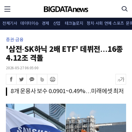
전체기사
데이터이슈
경제
산업
테크놀로지
정치·사회
연예·스포츠
문
증권·금융
'삼전·SK하닉 2배 ETF' 데뷔전…16종
4.12조 격돌
2026-05-27 06:05:00
8개 운용사 보수 0.0901~0.49%…미래에셋 최저