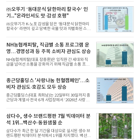
떼는 6년 만에 선보이는 8세대 완전변경 모델로, ▲정
교한 선과 면을 중심으로 완성한 파격적인 디자인 ▲
㈜오뚜기 ‘동대문식 닭한마리 칼국수’ 인
과거 중형 세단 수준으로 확대된 차체 제원 ▲글로벌
기..."온라인서도 맛·감성 호평"
최고 수준의 안전성 ▲성능과 효율을 동시에 높인 주
행 완성도 ▲첨단 편의 및 디지털 사양 적용 등을 통해
㈜오뚜기가 K-노포 감성을 담은 ‘동대문식 닭한마리
글로벌 준중형 세단의 새로운 기준을 세웠다.아반떼
칼국수’ 라면이 깊고 담백한 국물 맛과 차별화된 스토
는 가솔린 2.0과 1.6 하이브리드 두 가지 파워트레인
리로 출시 초기부터 높은 인기를 얻고 있다고 4일 밝
과 모던, 프리미엄, 인스퍼레이션 세 가지 트림으로
혔다.‘동대문식 닭한마리 칼국수’는 예상을 뛰어넘는
운영된다.◆ 디자인·공간·안전·성능 전반에서 차급을
소비자 호응에 힘입어 지난 7월 13일 첫 선을 보인 지
NH농협캐피탈, 직급별 소통 프로그램 운
넘
단 18일 만에 누적 판매량 50만 개를 돌파하는 성과를
영…경영성과 등 주목 소비자 관심도 상승
거두었다.이번 신제품은 개발진이 전국의 닭한마리
전문점을 직접 찾아 다니며 최적의 육수 비율을 완성
NH농협캐피탈(대표 장종환)은 임직원 간 세대와 직
했다. 자극적이지 않으면서도 깊은 닭육수에 마늘의
급을 넘어선 소통을 강화하기 위해 직급별 소통 프로
개운한 풍미를 더했으며, 국물이 잘 배어들면서도 쫄
그램'너하(NH)고, 나하(NH)고, NH GO!'를 지난 27일
깃한 식감이 살아있는 칼국수 면발을 정교하게 구현
부터 30일까지 서울 원센티널 NH농협캐피탈타워 22
했다는게 회사측의 설명이다.실제 현장 시식 행사에
층에서 운영했다고 31일 밝혔다.이번 프로그램은 경
종근당홀딩스 '사랑나눔 헌혈캠페인'…소
서도
영지원부 홍보팀과 2026년 새로이(e)＊가 공동 주관
비자 관심도·호감도 모두 상승
했으며, ▲팀장·부장(7.27), ▲계장·주임(7.28), ▲과
장·차장(7.29), ▲대리(7.30) 등 직급별로 총 4회에 걸
종근당홀딩스(대표 최희남)는 22일부터 30일까지 종
쳐 진행됐다.참고로 새로이(e)는 NH농협캐피탈 MZ
근당과 계열사 전국 6개 사업장에서 ‘2026년 사랑나
세대들로(과장~계장) 구성된 자율 참여조직으로, 조
눔 헌혈캠페인’을 실시했다고 31일 밝혔다.이번 캠페
직문화 혁신과 업무 효율성 향상을 위한 다양한 활동
인은 장마와 폭염, 여름휴가 등으로 헌혈 참여가 줄어
을 추진하며,새로운 변화와 이로운 영향력을 조직전
드는 시기에 안정적 혈액 수급에 기여하고 생명나눔
삼다수, 생수 브랜드평판 7월 빅데이터 분
반에 전파하는 역할
문화를 확산하기 위해 마련됐다.캠페인은 종근당 천
석 1위...백산수·동원샘물 순
안공장을 시작으로 ▲효종연구소 ▲종근당바이오 안
산공장 ▲경보제약 아산본사 ▲종근당건강 당진공장
삼다수가 최근 한 달 기간을 대상으로 실시된 생수 브
▲종근당 본사 등 전국 6개 사업장에서 릴레이 방식
랜드평판 빅데이터 분석에서 1위를 차지했다. 백산수
으로 이어졌다.캠페인 기간에는 임직원의 참여를 독