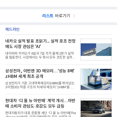
리스트
바로가기
헤드라인
네카오 실적 발표 초읽기... 실적 호조 전망
에도 시장 관심은 'AI'
네이버와 카카오가 6일과 7일 각각 올해 2분기 실적
을 발표한다. 시장에서는 두 회사 모두 견조한 실적을
거둘 것으로 예상하지만, 관심은 실적을 넘어 하반기
이후 본격화될 인공지능(AI) 수익화 성과에 쏠리고 있
다. AI 서비스가 실제 매출과 이익으로 연결되는지를
삼성전자, 이번엔 3D 메모리…'성능 8배'
입증해야 기업가치 재평가가 가능하다는 시각이다.5
zHBM 세계 최초 공개
일 금융정보업체 에프앤가이드에 따르면 네이버의 2
분기 매출 컨센서스는 전년 동기 대비 15.5% 증가한
삼성전자가 기존 고대역폭메모리(HBM)를 뛰어넘는
3조3659억원, 영업이익은 전년 동기 대비 8.5% 증가
3차원(3D) 적층 구조의 차세대 메모리 'zHBM'을 세계
한 5662억원으로 집계됐다.실적은 여전히 커머스가
최초로 공개했다. 인공지능(AI) 가속기 위에 HBM을
견인하고 있다. 네이버플러스 멤버십 가입자 확대와
수직으로 쌓아 올려 데이터 이동 거리를 최소화한 것
C2C 플랫폼 왈라팝 인수, 각종 할인 프로모션 효과가
이 핵심이다.5일 업계에 따르면 삼성전자는 4일부터
현대차 ‘디 올 뉴 아반떼’ 계약 개시…아반
이어졌고 핀
6일(현지시간)까지 미국 캘리포니아주 산타클라라 컨
떼 소비자 관심도·호감도 모두 급등
벤션센터에서 열리는 '퓨처오브메모리앤스토리지
(FMS) 2026'에 참가해 차세대 3D 메모리 아키텍처인
현대자동차가 대표 준중형 세단 ‘디 올 뉴 아반떼(The
zHBM과 zNAND-O의 실물모형(목업)을 업계 최초로