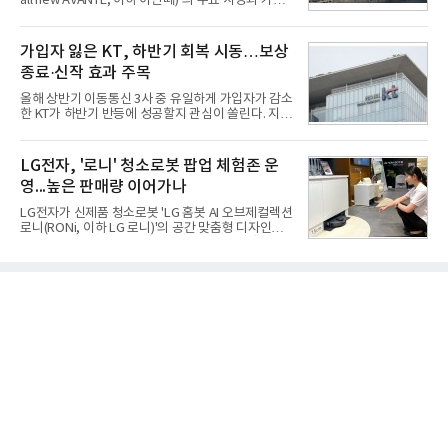
all new AVANTE, 이하 아반떼)’의 주요 사양과 가격
공개했다, 삼성전자는 이번 행사에 약 20평 규모의 최
을 공개하고 5일부터 계약을 시작한다고 밝혔다.아반
대 전시 공간을 마련하고 AI 클라우드 서버를 형상화
떼는 6년 만에 선보이는 8세대 완전변경 모델로, ▲정
한 부스를 꾸려 D램부터 낸드, 스토리지에 이르는 약
교한 선과 면을 중심으로 완성한 파격적인 디자인 ▲
가입자 잃은 KT, 하반기 회복 시동…보상
30개 제품을 선보였다
과거 중형 세단 수준으로 확대된 차체 제원 ▲글로벌
종료·신작 효과 주목
최고 수준의 안전성 ▲성능과 효율을 동시에 높인 주
행 완성도 ▲첨단 편의 및 디지털 사양 적용 등을 통해
올해 상반기 이동통신 3사 중 유일하게 가입자가 감소
글로벌 준중형 세단의 새로운 기준을 세웠다.아반떼
한 KT가 하반기 반등에 성공할지 관심이 쏠린다. 지난
는 가솔린 2.0과 1.6 하이브리드 두 가지 파워트레인
해 개인정보 유출 사고에 따른 고객 보상 프로그램이
과 모던, 프리미엄, 인스퍼레이션 세 가지 트림으로
종료되면서 일부 가입자 이탈 우려가 나온다. 다만 보
운영된다.◆ 디자인·공간·안전·성능 전반에서 차급을
상 비용 부담이 줄어드는 데다 하반기 삼성전자와 애
LG전자, '로니' 청소로봇 팝업 체험존 운
넘
플이 신제품을 출시하며 번호이동 시장이 활성화되면
영...높은 판매량 이어가나
수익성이 개선될 것이라는 기대도 커지고 있다.5일 통
신업계와 한국통신사업자연합회(KTOA) 번호이동 통
LG전자가 신제품 청소로봇 'LG 홈봇 AI 오브제컬렉션
계에 따르면 올해 1월부터 7월까지 KT의 번호이동 가
로니(RONi, 이하 LG 로니)'의 공간 맞춤형 디자인과
입자는 23만2901명 순감했다. 같은 기간 SK텔레콤은
차별화된 청소 성능을 경험할 수 있는 팝업 체험존을
15만6842명, LG유플러스는 5만7930명 순증했다. 통
마련했다고 5일 밝혔다.LG전자는 오는 8월 12일까지
신 3사 가운데 번호이동 기준 가입자가 감소한 곳은
현대백화점 판교점 1층에서 체험존을 운영한다. 주방
KT가 유일했
과 거실 등 집 안의 다양한 공간을 서로 다른 인테리어
로 연출해 LG 로니가 어느 공간에나 자연스럽게 어우
러지는 모습을 보여준다.고객들은 주방 싱크대 하단
걸레받이 공간에 제품을 숨겨 설치하는 '히든스테이
션'과 협탁형 디자인을 적용한 '오브제스테이션'을 직
접 살펴볼 수 있다.히든스테이션은 청소로봇과 스테
이션이 외부에 드러나지 않아 깔끔한 인테리어를 유
지할 수 있