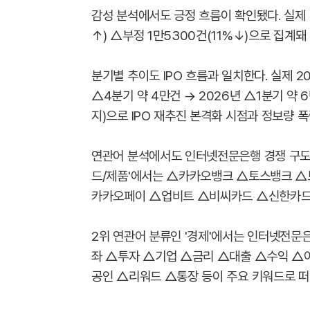
감성 분석에서도 긍정 흐름이 확인됐다. 실제 △
↑) △부정 1만5300건(11%↓)으로 집계
분기별 추이도 IPO 흐름과 일치한다. 실제 2
△4분기 약 4만건 → 2026년 △1분기 약 
지)으로 IPO 재추진 본격화 시점과 정보량 
연관어 분석에서도 인터넷전문은행 경쟁 구도가
드/제품'에서는 △카카오뱅크 △토스뱅크 
카카오페이 △업비트 △비씨카드 △신한카드 
2위 연관어 분류인 '경제'에서는 인터넷전문
좌 △투자 △기업 △금리 △대출 △수익 
공인 △리워드 △통장 등이 주요 키워드로 떠