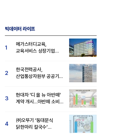
빅데이터 라이프
메가스터디교육,
1
교육서비스 상장기업
브랜드평판 8월 빅데이터
1위...대교 뒤이어
한국전력공사,
2
산업통상자원부 공공기관
브랜드평판 8월 빅데이터
1위
현대차 ‘디 올 뉴 아반떼’
3
계약 개시…아반떼 소비자
관심도·호감도 모두 급등
㈜오뚜기 ‘동대문식
4
닭한마리 칼국수’
인기..."온라인서도 맛·