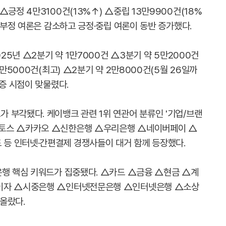
긍정 4만3100건(13%↑) △중립 13만9900건(18%
돼 부정 여론은 감소하고 긍정·중립 여론이 동반 증가했다.
025년 △2분기 약 1만7000건 △3분기 약 5만2000건
6만5000건(최고) △2분기 약 2만8000건(5월 26일까
폭증 시점이 맞물렸다.
 부각됐다. 케이뱅크 관련 1위 연관어 분류인 '기업/브랜
△토스 △카카오 △신한은행 △우리은행 △네이버페이 △
등 인터넷·간편결제 경쟁사들이 대거 함께 등장했다.
은행 핵심 키워드가 집중됐다. △카드 △금융 △현금 △계
△이자 △시중은행 △인터넷전문은행 △인터넷은행 △소상
올랐다.