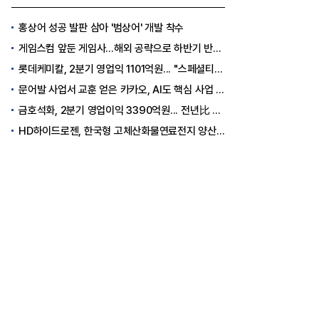
홍상어 성공 발판 삼아 '범상어' 개발 착수
게임스컴 앞둔 게임사…해외 공략으로 하반기 반등 꾀한다
롯데케미칼, 2분기 영업익 1101억원... "스페셜티 전환 가속"
문어발 사업서 교훈 얻은 카카오, AI도 핵심 사업 '선택과 집중'
금호석화, 2분기 영업이익 3390억원... 전년比 419% 급증
HD하이드로젠, 한국형 고체산화물연료전지 양산체계 구축