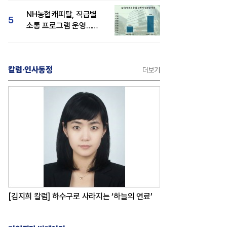
감성 호평"
NH농협캐피탈, 직급별
5
소통 프로그램 운영…
경영성과 등 주목 소비자
관심도 상승
칼럼·인사동정
더보기
[김지희 칼럼] 하수구로 사라지는 ‘하늘의 연료’