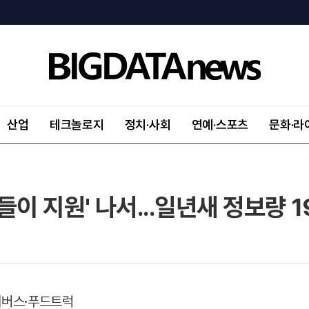
산업
테크놀로지
정치·사회
연예·스포츠
문화·라
 나들이 지원' 나서...일년새 정보량 
전세버스·푸드트럭