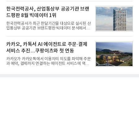
일 한국기업평판연구소(소장 구창환)는 국내 교육서
창정비 업체로 출발했던 회사가 호크 대체 유도무기
비스 상장기업 브랜드를 대상으로 지난 7월 7일부터
한국전력공사, 산업통상부 공공기관 브랜
인 천궁
8월 7일까지 수집된 소비자 빅데이터 10,074,233건
드평판 8월 빅데이터 1위
을 분석한 결과, 메가스터디교육이 브랜드평판지수
1,710,926을 기록하며 8월 1위에 올랐다고 밝혔다.
한국전력공사가 최근 한달기간을 대상으로 실시된 산
분석에 활용된 빅데이터는 지난 7월(9,491,206건) 대
업통상부 공공기관 브랜드평판 빅데이터 분석에서 1
비 6.14% 증가한 수치로, 교육서비스 상장기업 브랜
위를 차지했다. 한국가스공사와 한국수력원자력이 순
드에 대한 소비자 관심이 확대됐다.연구소에 따르면 8
으로 뒤를 이었다.7일 한국기업평판연구소(소장 구창
월 교육서비스 상장기업 브랜드평판 순위는 메가스터
환)는 산업통상부 공공기관 41개 브랜드를 대상으로
카카오, 카톡서 AI 에이전트로 주문·결제
디교육, 대교, 디지
지난 7월 7일부터 8월 7일까지 수집된 소비자 빅데이
서비스 추진…쿠팡이츠와 첫 연동
터 91,102,549건을 분석한 결과, 한국전력공사가 브
랜드평판지수 10,670,633을 기록하며 8월 1위에 올
카카오가 카카오톡에서 이용자의 의도를 파악해 주문
랐다고 밝혔다. 분석에 활용된 빅데이터는 지난 7월
과 예약, 결제까지 연결하는 에이전트 서비스에 역량
(88,893,823건) 대비 2.48% 증가한 수치다.연구소에
을 집중한다. 음식 배달을 시작으로 커머스와 예약, 여
따르면 8월 산업통상부 공공기관 브랜드평판 30위 순
행 등으로 적용 범위를 넓혀 AI를 새로운 톡비즈 성장
위는 한국전력공사, 한국가스공사, 한국수력원자력,
축으로 만들겠다는 구상이다.정신아 카카오 대표는 6
한국석유공사, 한전
일 열린 2분기 실적 발표 컨퍼런스콜에서 "AI는 톡비
즈 성장 재점화의 핵심이자 주요 매출원으로 자리 잡
을 것"이라며 이같은 AI 사업 전략을 공개했다. 카카
오는 이날 함께 발표한 2분기 연결 매출이 전년 동기
대비 9% 증가한 2조985억원, 영업이익은 36% 늘어
난 2770억원이라고 밝혔다. 매출과 영업이익 모두 분
기 기준 역대 최대치다. 카카오는 플랫폼 부문 매출이
17% 증가하