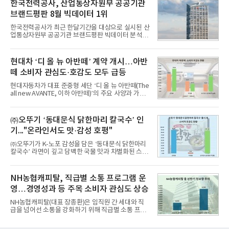
비스 상장기업 브랜드를 대상으로 지난 7월 7일부터
한국전력공사, 산업통상자원부 공공기관
8월 7일까지 수집된 소비자 빅데이터 10,074,233건
브랜드평판 8월 빅데이터 1위
을 분석한 결과, 메가스터디교육이 브랜드평판지수
1,710,926을 기록하며 8월 1위에 올랐다고 밝혔다.
한국전력공사가 최근 한달기간을 대상으로 실시된 산
분석에 활용된 빅데이터는 지난 7월(9,491,206건) 대
업통상자원부 공공기관 브랜드평판 빅데이터 분석에
비 6.14% 증가한 수치로, 교육서비스 상장기업 브랜
서 1위를 차지했다. 한국가스공사와 한국수력원자력
드에 대한 소비자 관심이 확대됐다.연구소에 따르면 8
이 순으로 뒤를 이었다.7일 한국기업평판연구소(소장
월 교육서비스 상장기업 브랜드평판 순위는 메가스터
구창환)는 산업통상자원부 공공기관 41개 브랜드를
현대차 ‘디 올 뉴 아반떼’ 계약 개시…아반
디교육, 대교, 디지
대상으로 지난 7월 7일부터 8월 7일까지 수집된 소비
떼 소비자 관심도·호감도 모두 급등
자 빅데이터 91,102,549건을 분석한 결과, 한국전력
공사가 브랜드평판지수 10,670,633을 기록하며 8월
현대자동차가 대표 준중형 세단 ‘디 올 뉴 아반떼(The
1위에 올랐다고 밝혔다. 분석에 활용된 빅데이터는 지
all new AVANTE, 이하 아반떼)’의 주요 사양과 가격
난 7월(88,893,823건) 대비 2.48% 증가한 수치다.연
을 공개하고 5일부터 계약을 시작한다고 밝혔다.아반
구소에 따르면 8월 산업통상자원부 공공기관 브랜드
떼는 6년 만에 선보이는 8세대 완전변경 모델로, ▲정
평판 30위 순위는 한국전력공사, 한국가스공사, 한국
교한 선과 면을 중심으로 완성한 파격적인 디자인 ▲
㈜오뚜기 ‘동대문식 닭한마리 칼국수’ 인
수력원자력, 한국석
과거 중형 세단 수준으로 확대된 차체 제원 ▲글로벌
기..."온라인서도 맛·감성 호평"
최고 수준의 안전성 ▲성능과 효율을 동시에 높인 주
행 완성도 ▲첨단 편의 및 디지털 사양 적용 등을 통해
㈜오뚜기가 K-노포 감성을 담은 ‘동대문식 닭한마리
글로벌 준중형 세단의 새로운 기준을 세웠다.아반떼
칼국수’ 라면이 깊고 담백한 국물 맛과 차별화된 스토
는 가솔린 2.0과 1.6 하이브리드 두 가지 파워트레인
리로 출시 초기부터 높은 인기를 얻고 있다고 4일 밝
과 모던, 프리미엄, 인스퍼레이션 세 가지 트림으로
혔다.‘동대문식 닭한마리 칼국수’는 예상을 뛰어넘는
운영된다.◆ 디자인·공간·안전·성능 전반에서 차급을
소비자 호응에 힘입어 지난 7월 13일 첫 선을 보인 지
NH농협캐피탈, 직급별 소통 프로그램 운
넘
단 18일 만에 누적 판매량 50만 개를 돌파하는 성과를
영…경영성과 등 주목 소비자 관심도 상승
거두었다.이번 신제품은 개발진이 전국의 닭한마리
전문점을 직접 찾아 다니며 최적의 육수 비율을 완성
NH농협캐피탈(대표 장종환)은 임직원 간 세대와 직
했다. 자극적이지 않으면서도 깊은 닭육수에 마늘의
급을 넘어선 소통을 강화하기 위해 직급별 소통 프로
개운한 풍미를 더했으며, 국물이 잘 배어들면서도 쫄
그램'너하(NH)고, 나하(NH)고, NH GO!'를 지난 27일
깃한 식감이 살아있는 칼국수 면발을 정교하게 구현
부터 30일까지 서울 원센티널 NH농협캐피탈타워 22
했다는게 회사측의 설명이다.실제 현장 시식 행사에