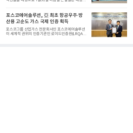
직원들을 대상으로 7월31일 여름철 온열질환 예방을
드, 검색 등 카카오가 축적해온 기술력과 서비스 운영
위한 안전 실천 캠페인을 실시했다고 밝혔다. 이번 캠
경험을 바탕으로 기업 고객을 대상으로 한 엔터프라
페인은 연일 이어지는 기록적인 폭염으로부터 근로자
이즈 IT 사업을 전개하고 있다. 클라우드서비스제공자
의 건강과 안전을 보호함과 함께, 온열질환 예방수칙
포스코에어솔루션, 亞 최초 항공우주·방
(CSP) 사업을 비
에 대한 관심을 높이고 실천 문화를 촉진하기 위해 마
산용 고순도 가스 국제 인증 획득
련됐다고 회사 측은 설명했다.온산제련소 노사는 캠
페인을 통해 △시원하고 깨끗한 물 충분히 섭취하기
포스코그룹 산업가스 전문회사인 포스코에어솔루션
△바람·그늘 또는 냉방장치를 이용해 체온 낮추기 △
이 세계적 권위의 인증기관인 로이드인증원(LRQA)
체감온도 31도 이상 시 충분한 휴식 갖기 △냉각용품
으로부터 아시아 지역 최초로 항공우주 및 방산용 고
등 개인 보냉장구 사용하기 △온열질환자 또는 의심
순도 희귀가스 제조 분야 국제공인 인증인 ‘항공우주·
환자 발생 시 신고하기 등 폭염 안전 5대 기본수칙을
방산 품질경영시스템(AS9100D)’을 획득했다.포스코
안내했다
에어솔루션은 6일 서울 포스코센터에서 김대연 포스
코에어솔루션 대표, 이일형 로이드인증원(LRQA) 한
국지사 대표 등이 참석한 가운데 ‘항공우주·방산 품질
경영시스템(AS9100D)’ 인증수여식을 가졌다고 밝혔
다.포스코에어솔루션이 획득한 AS9100D는 국제 품
질경영시스템 표준(ISO 9001)을 기반으로 항공우주
및 방위산업의 엄격한 특수 요구사항을 반영한 글로
벌 표준이다. 특히 미세