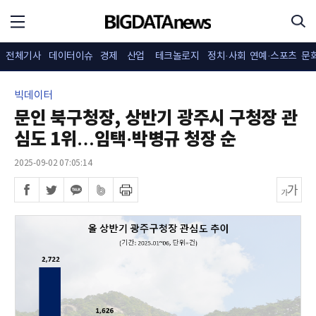
전체기사
데이터이슈
경제
산업
테크놀로지
정치·사회
연예·스포츠
문
빅데이터
문인 북구청장, 상반기 광주시 구청장 관
심도 1위…임택·박병규 청장 순
2025-09-02 07:05:14