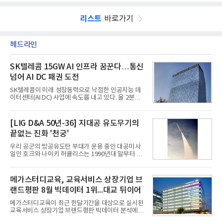
리스트
바로가기
헤드라인
SK텔레콤 15GW AI 인프라 꿈꾼다…통신
넘어 AI DC 패권 도전
SK텔레콤이 미래 성장동력으로 낙점한 인공지능 데
이터센터(AI DC) 사업에 속도를 내고 있다. 올 2분기
AI 데이터센터 매출이 90% 이상 급증한 데 이어, 오
는 2035년까지 총 15GW(기가와트) 규모의 AI DC를
구축하겠다는 대형 청사진을 제시하면서다. 이에 따
[LIG D&A 50년-36] 지대공 유도무기의
라 경쟁 구도 역시 이동통신사인 KT, LG유플러스를
끝없는 진화 '천궁'
넘어 네이버, 삼성SDS 등 IT 인프라 기업으로 확장되
고 있다.7일 SK텔레콤에 따르면 회사는 올해 2분기
우리 공군의 방공유도탄 부대가 운용 중인 대공미사
연결 기준 매출 4조 3591억원, 영업이익 5660억원을
일인 호크와 나이키 허큘리스는 1990년대 말부터 성
기록했다. 매출은 전년 동기 대비 0.5%, 영업이익은
능 면에서 한계를 보이기 시작했다. 이에 따라 정부는
67.3% 증가한 수치다. AI DC 사업의 성장에 더해 수
기존 미사일체계를 대체할 중고도 및 중거리 대공미
익성 중심 경영, 그리고 지난해 발생한 일회성 비용에
사일을 개발하기로 결정했다.처음 KM-SAM 사업으로
메가스터디교육, 교육서비스 상장기업 브
따른 기저효과가 실
불린 이 사업의 명칭은 호크(Iron Hawk, 철매)를 대체
랜드평판 8월 빅데이터 1위...대교 뒤이어
한다는 의미에서 ‘철매Ⅱ’ 로 정해졌다. 철매Ⅱ 개발
사업은 미사일체계 완성 후인 2011년 ‘천궁(天弓)’으
메가스터디교육이 최근 한달기간을 대상으로 실시된
로 다시 장비명이 바뀌었다. 17개 업체와 관련 기관이
교육서비스 상장기업 브랜드평판 빅데이터 분석에서
참여한 가운데 LIG 넥스원은 탐색 개발에서 체계개발
1위를 차지했다. 대교와 디지털대상이 뒤를 이었다.7
완료까지 모든 과정에 참여했다. 1976년 호크 미사일