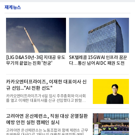
층에서 운영했다고 31일 밝혔다.이번 프로그램은 경
서도
재계뉴스
영지원부 홍보팀과 2026년 새로이(e)＊가 공동 주관
했으며, ▲팀장·부장(7.27), ▲계장·주임(7.28), ▲과
장·차장(7.29), ▲대리(7.30) 등 직급별로 총 4회에 걸
쳐 진행됐다.참고로 새로이(e)는 NH농협캐피탈 MZ
세대들로(과장~계장) 구성된 자율 참여조직으로, 조
직문화 혁신과 업무 효율성 향상을 위한 다양한 활동
을 추진하며,새로운 변화와 이로운 영향력을 조직전
반에 전파하는 역할
[LIG D&A 50년-36] 지대공 유도
SK텔레콤 15GW AI 인프라 꿈꾼
무기의 끝없는 진화 '천궁'
다…통신 넘어 AI DC 패권 도전
카카오엔터프라이즈, 이재한 대표이사 신
규 선임..."AI 전환 선도"
카카오엔터프라이즈가 6일 임시 주주총회와 이사회
를 열고 이재한 대표이사를 신규 선임했다고 밝혔다.
이 신임 대표는 기술에 대한 이해를 바탕으로 카카오
엔터프라이즈에서 클라우드인프라·디지털전환(DX)
부문장과 사업부문장을 역임하며 전략 수립부터 사업
고려아연 온산제련소, 직원 대상 온열질환
화까지 전 과정을 이끌어왔다. 카카오엔터프라이즈
예방 안전 실천 캠페인 실시
합류 전에는 카카오의 시스템엔지니어링 리더로서 카
카오톡 인프라 아키텍처 설계와 운영을 담당한 경험
고려아연 온산제련소는 노동조합과 함께 제련소 근무
도 있다.카카오엔터프라이즈는 인공지능(AI), 클라우