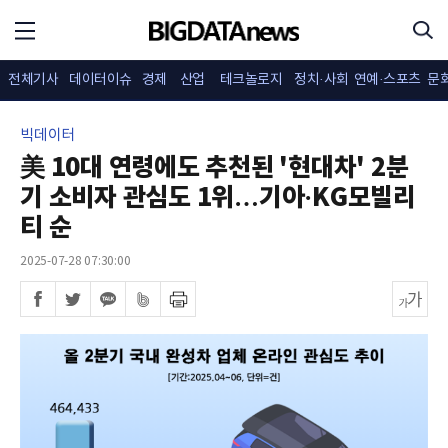
전체기사
데이터이슈
경제
산업
테크놀로지
정치·사회
연예·스포츠
문
빅데이터
美 10대 연령에도 추천된 '현대차' 2분
기 소비자 관심도 1위…기아·KG모빌리
티 순
2025-07-28 07:30:00