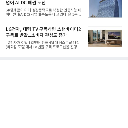
넘어 AI DC 패권 도전
겪었던 시행착오를 되풀이하지 않고 핵심 역량에 집
중하겠다는 취지로 풀이된다.7일 업계에 따르면 카카
SK텔레콤이 미래 성장동력으로 낙점한 인공지능 데
오는 올해 2분기 연결 기준 매출 2조985억원, 영업이
이터센터(AI DC) 사업에 속도를 내고 있다. 올 2분기
익 2770억원을 기록했다. 전년 동기 대비 매출과 영업
AI 데이터센터 매출이 90% 이상 급증한 데 이어, 오
이익은 각각 9%, 36% 증가해 모두 분기 기준 역대
는 2035년까지 총 15GW(기가와트) 규모의 AI DC를
최대치다. 상반기 기준 매출은 4조405억원, 영업이익
구축하겠다는 대형 청사진을 제시하면서다. 이에 따
LG전자, 대형 TV 구독하면 스탠바이미2
은 4884억
라 경쟁 구도 역시 이동통신사인 KT, LG유플러스를
구독료 반값...소비자 관심도 증가
넘어 네이버, 삼성SDS 등 IT 인프라 기업으로 확장되
고 있다.7일 SK텔레콤에 따르면 회사는 올해 2분기
LG전자가 이달 1일부터 전국 431개 베스트샵 매장
연결 기준 매출 4조 3591억원, 영업이익 5660억원을
(백화점 포함)에서 TV 번들 구독 프로모션을 진행하고
기록했다. 매출은 전년 동기 대비 0.5%, 영업이익은
있다. 대형 TV 구독 시 스탠바이미2 구독료를 반값 할
67.3% 증가한 수치다. AI DC 사업의 성장에 더해 수
인해주는 프로모션이다.대상 제품은 65·77·83형 올
익성 중심 경영, 그리고 지난해 발생한 일회성 비용에
레드, 75·86·100형 마이크로 RGB, 75·86형 미니
따른 기저효과가 실
RGB 등 거실용 TV로 인기가 높은 베스트셀러 TV 20
개 모델이며, 동시 구독 계약 시 스탠바이미2(모델명
27LX6TPGA) 구독료를 50% 할인 받을 수 있다. 프로
모션 대상 모델과 혜택, 구독료 등 프로모션 세부 사항
은 베스트샵 판매 매니저에게 문의하면 자세히 안내
받을 수 있다.LG TV를 구독으로 이용하면 최대 6년까
지 구독 계약기간 내 무상 A/S를 받을 수 있으며, 이사
등으로 이전