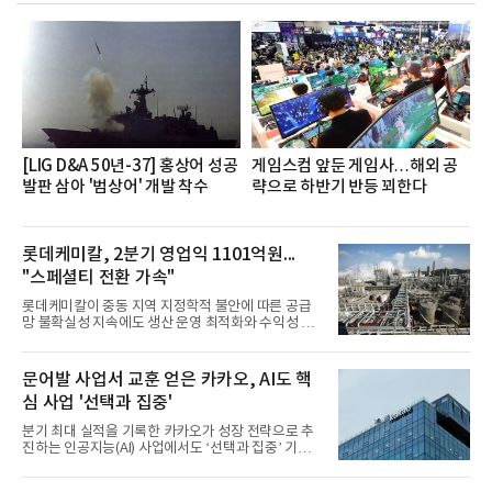
장·차장(7.29), ▲대리(7.30) 등 직급별로 총 4회에 걸
쳐 진행됐다.참고로 새로이(e)는 NH농협캐피탈 MZ
세대들로(과장~계장) 구성된 자율 참여조직으로, 조
직문화 혁신과 업무 효율성 향상을 위한 다양한 활동
을 추진하며,새로운 변화와 이로운 영향력을 조직전
반에 전파하는 역할
[LIG D&A 50년-37] 홍상어 성공
게임스컴 앞둔 게임사…해외 공
발판 삼아 '범상어' 개발 착수
략으로 하반기 반등 꾀한다
롯데케미칼, 2분기 영업익 1101억원...
"스페셜티 전환 가속"
롯데케미칼이 중동 지역 지정학적 불안에 따른 공급
망 불확실성 지속에도 생산 운영 최적화와 수익성 중
심의 사업 운영을 통해 전분기에 이어 흑자 기조를 이
어갔다.롯데케미칼이 2026년 2분기 연결 기준 매출
액 5조6864억원, 영업이익 1101억원을 기록했다고 7
문어발 사업서 교훈 얻은 카카오, AI도 핵
일 밝혔다. 사업별로는 기초화학 부문(롯데케미칼 기
심 사업 '선택과 집중'
초소재사업·LC타이탄·LC USA·롯데대산석화)이 매
출 3조9403억원, 영업이익 23억원을 기록했다. 정기
분기 최대 실적을 기록한 카카오가 성장 전략으로 추
보수 영향과 원료 가격 변동에 따른 래깅 효과로 전분
진하는 인공지능(AI) 사업에서도 ‘선택과 집중’ 기조
기 대비 수익성은 둔화됐지만 흑자 전환 흐름을 유지
를 강화하고 있다. 경쟁사들이 AI 데이터센터 등 인프
했다.첨단소재 부문은 매출 1조1551억원, 영업이익
라 투자에 나서는 것과 달리, 카카오는 ‘카카오톡’이
1325억원을 기록했다. 주요 제품의 스프레드 확대와