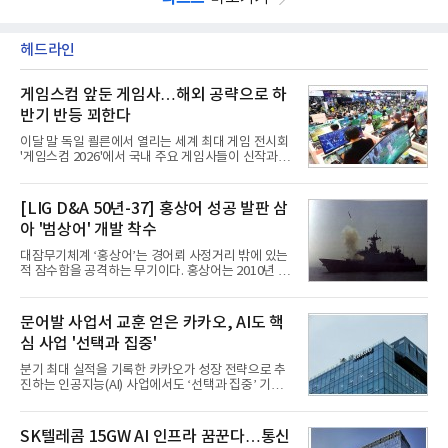
헤드라인
게임스컴 앞둔 게임사…해외 공략으로 하
반기 반등 꾀한다
이달 말 독일 쾰른에서 열리는 세계 최대 게임 전시회
'게임스컴 2026'에서 국내 주요 게임사들이 신작과 글
로벌 전략을 공개한다. 상반기 게임사들의 실적이 업
체별로 엇갈린 가운데 하반기 신작 흥행과 해외 시장
성과가 실적을 좌우할 핵심 변수로 떠오르고 있다.8일
[LIG D&A 50년-37] 홍상어 성공 발판 삼
업계에 따르면 올해 상반기 게임업계는 기업별 성적
아 '범상어' 개발 착수
표가 크게 갈렸다. 대표적으로 크래프톤은 'PUBG: 배
틀그라운드'의 안정적인 성장에 힘입어 상반기 연결
대잠무기체계 ‘홍상어’는 경어뢰 사정거리 밖에 있는
기준 매출 2조6616억원, 영업이익 9725억원으로 역
적 잠수함을 공격하는 무기이다. 홍상어는 2010년 넥
대 최대 실적을 기록했다. 엔씨도 올해 출시한 '아이온
스원퓨처 시절 진해하우스에서 최초 생산돼 전력화가
2' 등에 힘입어 호실적을 거둘 것으로 전망된다.반면
이뤄졌다. 이후 2012년 한국형 구축함(KDX-1) 이상
넷마블은 2분기 매출이 증가했지만 영업이익은 전년
의 함정에 실전 배치됐다.그해 7월 해군은 동해상에서
문어발 사업서 교훈 얻은 카카오, AI도 핵
동기 대
성능 검증을 위해 홍상어 시험발사를 실시했다. 이때
심 사업 '선택과 집중'
홍상어가 목표 지점에서 입수한 후 표적을 타격하지
못하고 물속에서 멈춰버리는 예상 밖의 일이 벌어졌
분기 최대 실적을 기록한 카카오가 성장 전략으로 추
다. 2차 품질확인 사격 시험에서도 만족스러운 결과를
진하는 인공지능(AI) 사업에서도 ‘선택과 집중’ 기조
얻지 못했다. 완벽한 신뢰성 확보를 위해 LIG넥스원은
를 강화하고 있다. 경쟁사들이 AI 데이터센터 등 인프
국방과학연구소(ADD) 테스크포스(TF)와 합심해 본
라 투자에 나서는 것과 달리, 카카오는 ‘카카오톡’이
격적인 개선 작업에 착수했다.홍상어 유도탄의 모든
라는 플랫폼 경쟁력을 활용한 AI 에이전트 서비스에
SK텔레콤 15GW AI 인프라 꿈꾼다…통신
분야를
집중하는 전략이다. 과거 무리한 사업 확장 과정에서