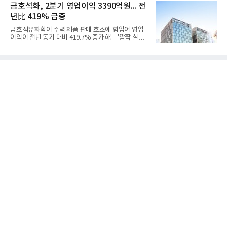
라는 플랫폼 경쟁력을 활용한 AI 에이전트 서비스에
금호석화, 2분기 영업이익 3390억원... 전
우호적인 환율 효과
집중하는 전략이다. 과거 무리한 사업 확장 과정에서
년比 419% 급증
겪었던 시행착오를 되풀이하지 않고 핵심 역량에 집
중하겠다는 취지로 풀이된다.7일 업계에 따르면 카카
금호석유화학이 주력 제품 판매 호조에 힘입어 영업
오는 올해 2분기 연결 기준 매출 2조985억원, 영업이
이익이 전년 동기 대비 419.7% 증가하는 '깜짝 실
익 2770억원을 기록했다. 전년 동기 대비 매출과 영업
적'을 냈다. 금호석유화학은 연결 기준 올해 2분기 영
이익은 각각 9%, 36% 증가해 모두 분기 기준 역대
업이익이 3390억원으로 지난해 동기보다 419.7% 증
최대치다. 상반기 기준 매출은 4조405억원, 영업이익
가한 것으로 잠정 집계됐다고 7일 공시했다.매출은 2
은 4884억
조2682억원으로 지난해 동기 대비 27.9% 증가했다.
순이익은 3004억원으로 420.4% 늘었다.이번 호실적
은 주력 제품인 NB라텍스와 합성수지 판매 호조가 견
인한 것으로 풀이된다. 미국의 중국산 의료용 고무장
갑 관세 인상 이후 동남아 장갑업체의 가동률이 높아
지면서 NB라텍스 수요가 증가했고, 원재료인 부타디
엔(BD) 가격 상승분을 제품 가격에 반영하면서 수익
성이 개선됐다.금호석유