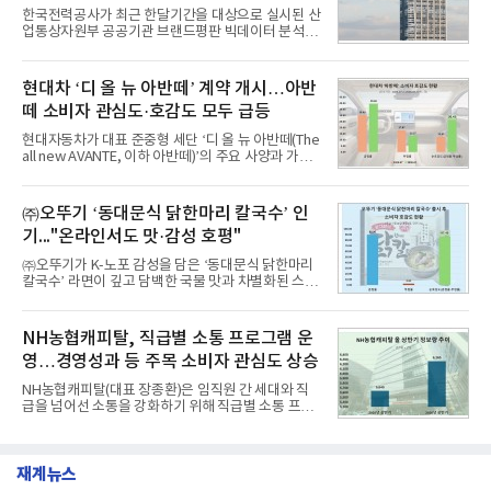
1,710,926을 기록하며 8월 1위에 올랐다고 밝혔다.
한국전력공사가 최근 한달기간을 대상으로 실시된 산
분석에 활용된 빅데이터는 지난 7월(9,491,206건) 대
업통상자원부 공공기관 브랜드평판 빅데이터 분석에
비 6.14% 증가한 수치로, 교육서비스 상장기업 브랜
서 1위를 차지했다. 한국가스공사와 한국수력원자력
드에 대한 소비자 관심이 확대됐다.연구소에 따르면 8
이 순으로 뒤를 이었다.7일 한국기업평판연구소(소장
월 교육서비스 상장기업 브랜드평판 순위는 메가스터
구창환)는 산업통상자원부 공공기관 41개 브랜드를
현대차 ‘디 올 뉴 아반떼’ 계약 개시…아반
디교육, 대교, 디지
대상으로 지난 7월 7일부터 8월 7일까지 수집된 소비
떼 소비자 관심도·호감도 모두 급등
자 빅데이터 91,102,549건을 분석한 결과, 한국전력
공사가 브랜드평판지수 10,670,633을 기록하며 8월
현대자동차가 대표 준중형 세단 ‘디 올 뉴 아반떼(The
1위에 올랐다고 밝혔다. 분석에 활용된 빅데이터는 지
all new AVANTE, 이하 아반떼)’의 주요 사양과 가격
난 7월(88,893,823건) 대비 2.48% 증가한 수치다.연
을 공개하고 5일부터 계약을 시작한다고 밝혔다.아반
구소에 따르면 8월 산업통상자원부 공공기관 브랜드
떼는 6년 만에 선보이는 8세대 완전변경 모델로, ▲정
평판 30위 순위는 한국전력공사, 한국가스공사, 한국
교한 선과 면을 중심으로 완성한 파격적인 디자인 ▲
㈜오뚜기 ‘동대문식 닭한마리 칼국수’ 인
수력원자력, 한국석
과거 중형 세단 수준으로 확대된 차체 제원 ▲글로벌
기..."온라인서도 맛·감성 호평"
최고 수준의 안전성 ▲성능과 효율을 동시에 높인 주
행 완성도 ▲첨단 편의 및 디지털 사양 적용 등을 통해
㈜오뚜기가 K-노포 감성을 담은 ‘동대문식 닭한마리
글로벌 준중형 세단의 새로운 기준을 세웠다.아반떼
칼국수’ 라면이 깊고 담백한 국물 맛과 차별화된 스토
는 가솔린 2.0과 1.6 하이브리드 두 가지 파워트레인
리로 출시 초기부터 높은 인기를 얻고 있다고 4일 밝
과 모던, 프리미엄, 인스퍼레이션 세 가지 트림으로
혔다.‘동대문식 닭한마리 칼국수’는 예상을 뛰어넘는
운영된다.◆ 디자인·공간·안전·성능 전반에서 차급을
소비자 호응에 힘입어 지난 7월 13일 첫 선을 보인 지
NH농협캐피탈, 직급별 소통 프로그램 운
넘
단 18일 만에 누적 판매량 50만 개를 돌파하는 성과를
영…경영성과 등 주목 소비자 관심도 상승
거두었다.이번 신제품은 개발진이 전국의 닭한마리
전문점을 직접 찾아 다니며 최적의 육수 비율을 완성
NH농협캐피탈(대표 장종환)은 임직원 간 세대와 직
했다. 자극적이지 않으면서도 깊은 닭육수에 마늘의
급을 넘어선 소통을 강화하기 위해 직급별 소통 프로
개운한 풍미를 더했으며, 국물이 잘 배어들면서도 쫄
그램'너하(NH)고, 나하(NH)고, NH GO!'를 지난 27일
깃한 식감이 살아있는 칼국수 면발을 정교하게 구현
부터 30일까지 서울 원센티널 NH농협캐피탈타워 22
했다는게 회사측의 설명이다.실제 현장 시식 행사에
층에서 운영했다고 31일 밝혔다.이번 프로그램은 경
서도
재계뉴스
영지원부 홍보팀과 2026년 새로이(e)＊가 공동 주관
했으며, ▲팀장·부장(7.27), ▲계장·주임(7.28), ▲과