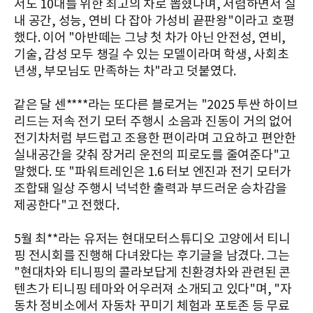
서도 10대를 위한 최고의 차로 뽑혔다며, 저렴하면서 실
내 공간, 성능, 연비 다 잡아 가성비 끝판왕"이라고 호평
했다. 이어 "아반떼는 그냥 첫 차가 아닌 안전성, 연비,
기술, 감성 모두 챙길 수 있는 모델이라며 학생, 사회초
년생, 부모님도 만족하는 차"라고 덧붙였다.
같은 달 센****라는 또다른 블로거는 "2025 투싼 하이브
리드는 저속 전기 모터 주행시 소음과 진동이 거의 없어
전기차처럼 부드럽고 조용한 편이라며 고요하고 편안한
실내공간을 갖춰 장거리 운전의 피로도를 줄여준다"고
말했다. 또 "파워트레인은 1.6 터보 엔진과 전기 모터가
조합돼 일상 주행시 넉넉한 출력과 부드러운 승차감을
제공한다"고 전했다.
5월 최**라는 유저는 현대모터스튜디오 고양에서 티니
핑 전시회를 진행해 다녀왔다는 후기글을 남겼다. 그는
"현대차와 티니핑의 콜라보답게 친환경차와 관련된 콘
텐츠가 티니핑 테마와 어우러져 소개되고 있다"며, "자
동차 정비소에서 자동차 꾸미기 체험과 포토존 등 무료