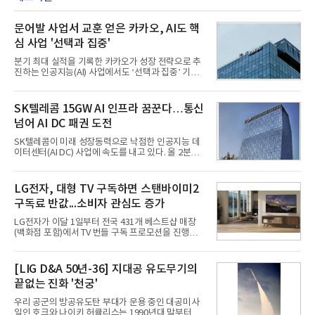
문어발 사업서 교훈 얻은 카카오, AI도 핵
심 사업 '선택과 집중'
분기 최대 실적을 기록한 카카오가 성장 전략으로 추
진하는 인공지능(AI) 사업에서도 ‘선택과 집중’ 기조
를 강화하고 있다. 경쟁사들이 AI 데이터센터 등 인프
라 투자에 나서는 것과 달리, 카카오는 ‘카카오톡’이
라는 플랫폼 경쟁력을 활용한 AI 에이전트 서비스에
SK텔레콤 15GW AI 인프라 꿈꾼다…통신
집중하는 전략이다. 과거 무리한 사업 확장 과정에서
넘어 AI DC 패권 도전
겪었던 시행착오를 되풀이하지 않고 핵심 역량에 집
중하겠다는 취지로 풀이된다.7일 업계에 따르면 카카
SK텔레콤이 미래 성장동력으로 낙점한 인공지능 데
오는 올해 2분기 연결 기준 매출 2조985억원, 영업이
이터센터(AI DC) 사업에 속도를 내고 있다. 올 2분기
익 2770억원을 기록했다. 전년 동기 대비 매출과 영업
AI 데이터센터 매출이 90% 이상 급증한 데 이어, 오
이익은 각각 9%, 36% 증가해 모두 분기 기준 역대
는 2035년까지 총 15GW(기가와트) 규모의 AI DC를
최대치다. 상반기 기준 매출은 4조405억원, 영업이익
구축하겠다는 대형 청사진을 제시하면서다. 이에 따
LG전자, 대형 TV 구독하면 스탠바이미2
은 4884억
라 경쟁 구도 역시 이동통신사인 KT, LG유플러스를
구독료 반값...소비자 관심도 증가
넘어 네이버, 삼성SDS 등 IT 인프라 기업으로 확장되
고 있다.7일 SK텔레콤에 따르면 회사는 올해 2분기
LG전자가 이달 1일부터 전국 431개 베스트샵 매장
연결 기준 매출 4조 3591억원, 영업이익 5660억원을
(백화점 포함)에서 TV 번들 구독 프로모션을 진행하고
기록했다. 매출은 전년 동기 대비 0.5%, 영업이익은
있다. 대형 TV 구독 시 스탠바이미2 구독료를 반값 할
67.3% 증가한 수치다. AI DC 사업의 성장에 더해 수
인해주는 프로모션이다.대상 제품은 65·77·83형 올
익성 중심 경영, 그리고 지난해 발생한 일회성 비용에
레드, 75·86·100형 마이크로 RGB, 75·86형 미니
[LIG D&A 50년-36] 지대공 유도무기의
따른 기저효과가 실
RGB 등 거실용 TV로 인기가 높은 베스트셀러 TV 20
끝없는 진화 '천궁'
개 모델이며, 동시 구독 계약 시 스탠바이미2(모델명
27LX6TPGA) 구독료를 50% 할인 받을 수 있다. 프로
우리 공군의 방공유도탄 부대가 운용 중인 대공미사
모션 대상 모델과 혜택, 구독료 등 프로모션 세부 사항
일인 호크와 나이키 허큘리스는 1990년대 말부터 성