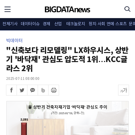
전체기사
데이터이슈
경제
산업
테크놀로지
정치·사회
연예·스포츠
문
빅데이터
"신축보다 리모델링" LX하우시스, 상반
기 '바닥재' 관심도 압도적 1위…KCC글
라스 2위
2025-07-11 08:00:00