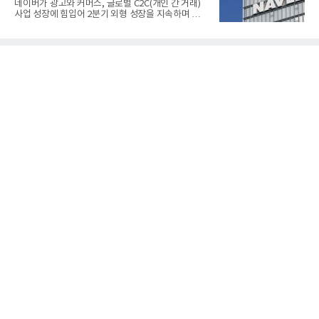
네이버가 광고와 커머스, 글로벌 C2C(개인 간 거래)
전용 SOFC 제품이다. 이번 검사를 통해 HD하이드로
사업 성장에 힘입어 2분기 외형 성장을 지속하며 역대
젠은 제품과 제조시설의 전기설비 안전성과 적합성을
최대 매출을 기록했다. AI 검색 서비스 'AI 탭'의 이용
확인받으면서 안정적인 제품 생산과 공급을 위한 기
자 증가와 엔비디아와 추진하는 AI 팩토리를 앞세워
반을 마련했다고 설명했다.SOFC는 600~1000℃의
AI 수익화에도 속도를 내고 있다.네이버는 올해 2분기
고온에서 작동하는 고효율 친환경 발
연결 기준 매출 3조3888억원, 영업이익 5203억원을
기록했다고 7일 밝혔다. 매출은 광고·커머스 등 핵심
사업과 글로벌 C2C 성장에 힘입어 전년 동기 대비
16.2% 증가한 분기 최대 매출을 기록했다. 반면 영업
이익은 AI 인프라 투자 영향으로 0.2% 감소했다.사업
별 매출은 네이버 플랫폼 1조9022억원, 파이낸셜 플
랫폼 4707억원, 글로벌 도전 1조159억원이다.네이버
플랫폼은