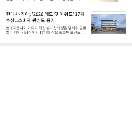
은 베스트샵 판매 매니저에게 문의하면 자세히 안내
능 면에서 한계를 보이기 시작했다. 이에 따라 정부는
받을 수 있다.LG TV를 구독으로 이용하면 최대 6년까
기존 미사일체계를 대체할 중고도 및 중거리 대공미
지 구독 계약기간 내 무상 A/S를 받을 수 있으며, 이사
사일을 개발하기로 결정했다.처음 KM-SAM 사업으로
현대차·기아, '2026 레드 닷 어워드' 17개
등으로 이전
불린 이 사업의 명칭은 호크(Iron Hawk, 철매)를 대체
수상...소비자 관심도 증가
한다는 의미에서 ‘철매Ⅱ’ 로 정해졌다. 철매Ⅱ 개발
사업은 미사일체계 완성 후인 2011년 ‘천궁(天弓)’으
현대자동차와 기아가 혁신성과 창의성을 앞세워 글로
로 다시 장비명이 바뀌었다. 17개 업체와 관련 기관이
벌 디자인 시상식에서 17개의 상을 휩쓸며 브랜드 경
참여한 가운데 LIG 넥스원은 탐색 개발에서 체계개발
쟁력을 다시 한번 입증했다.현대자동차·기아는 '2026
완료까지 모든 과정에 참여했다. 1976년 호크 미사일
레드 닷 어워드: 브랜드 & 커뮤니케이션 디자인 부문
창정비 업체로 출발했던 회사가 호크 대체 유도무기
(Red Dot Design Award: Brand &
인 천궁
Communication Design)'에서 최우수상 2개, 본상
15개를 수상했다고 7일 밝혔다.'레드 닷 어워드'는 독
일 iF, 미국 IDEA와 함께 세계 3대 디자인 시상식으로
손꼽히는 세계 최대 규모의 디자인 공모전이다. 독일
노르트라인 베스트팔렌 디자인센터(Design
Zentrum Nordrhein Westfalen)가 주관해 매년 ▲
제품 디자인 ▲브랜드 & 커뮤니케이션 디자인 ▲디
자인 콘셉트 각 부문에서 우수한