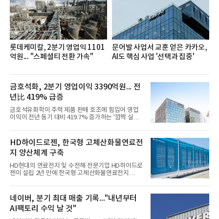
직문화 혁신과 업무 효율성 향상을 위한 다양한 활동
을 추진하며,새로운 변화와 이로운 영향력을 조직전
반에 전파하는 역할
롯데케미칼, 2분기 영업익 1101
문어발 사업서 교훈 얻은 카카오,
억원... "스페셜티 전환 가속"
AI도 핵심 사업 '선택과 집중'
금호석화, 2분기 영업이익 3390억원... 전
년比 419% 급증
금호석유화학이 주력 제품 판매 호조에 힘입어 영업
이익이 전년 동기 대비 419.7% 증가하는 '깜짝 실
적'을 냈다. 금호석유화학은 연결 기준 올해 2분기 영
업이익이 3390억원으로 지난해 동기보다 419.7% 증
가한 것으로 잠정 집계됐다고 7일 공시했다.매출은 2
HD하이드로젠, 한국형 고체산화물연료전
조2682억원으로 지난해 동기 대비 27.9% 증가했다.
지 양산체계 구축
순이익은 3004억원으로 420.4% 늘었다.이번 호실적
은 주력 제품인 NB라텍스와 합성수지 판매 호조가 견
HD현대의 연료전지 및 수전해 전문기업 HD하이드로
인한 것으로 풀이된다. 미국의 중국산 의료용 고무장
젠이 설립 2년 만에 한국형 고체산화물연료전지
갑 관세 인상 이후 동남아 장갑업체의 가동률이 높아
(SOFC, Solid Oxide Fuel Cell) 양산체계를 구축하고
지면서 NB라텍스 수요가 증가했고, 원재료인 부타디
본격적인 시장 공략에 나선다.HD하이드로젠은 최근
엔(BD) 가격 상승분을 제품 가격에 반영하면서 수익
한국전기안전공사(KESCO)로부터 SOFC 발전설비
네이버, 분기 최대 매출 기록..."내년부터
성이 개선됐다.금호석유
‘HD250’과 ‘HD300’, 제조시설에 대한 사용전검사를
AI팩토리 수익 날 것"
완료하고 제품 양산체계 구축했다고 밝혔다.HD250
과 HD300은 각각 249kW급과 285kW급의 중소형 발