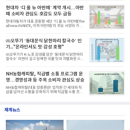
이 순으로 뒤를 이었다.7일 한국기업평판연구소(소장
월 교육서비스 상장기업 브랜드평판 순위는 메가스터
구창환)는 산업통상자원부 공공기관 41개 브랜드를
현대차 ‘디 올 뉴 아반떼’ 계약 개시…아반
디교육, 대교, 디지
대상으로 지난 7월 7일부터 8월 7일까지 수집된 소비
떼 소비자 관심도·호감도 모두 급등
자 빅데이터 91,102,549건을 분석한 결과, 한국전력
공사가 브랜드평판지수 10,670,633을 기록하며 8월
현대자동차가 대표 준중형 세단 ‘디 올 뉴 아반떼(The
1위에 올랐다고 밝혔다. 분석에 활용된 빅데이터는 지
all new AVANTE, 이하 아반떼)’의 주요 사양과 가격
난 7월(88,893,823건) 대비 2.48% 증가한 수치다.연
을 공개하고 5일부터 계약을 시작한다고 밝혔다.아반
구소에 따르면 8월 산업통상자원부 공공기관 브랜드
떼는 6년 만에 선보이는 8세대 완전변경 모델로, ▲정
평판 30위 순위는 한국전력공사, 한국가스공사, 한국
교한 선과 면을 중심으로 완성한 파격적인 디자인 ▲
㈜오뚜기 ‘동대문식 닭한마리 칼국수’ 인
수력원자력, 한국석
과거 중형 세단 수준으로 확대된 차체 제원 ▲글로벌
기..."온라인서도 맛·감성 호평"
최고 수준의 안전성 ▲성능과 효율을 동시에 높인 주
행 완성도 ▲첨단 편의 및 디지털 사양 적용 등을 통해
㈜오뚜기가 K-노포 감성을 담은 ‘동대문식 닭한마리
글로벌 준중형 세단의 새로운 기준을 세웠다.아반떼
칼국수’ 라면이 깊고 담백한 국물 맛과 차별화된 스토
는 가솔린 2.0과 1.6 하이브리드 두 가지 파워트레인
리로 출시 초기부터 높은 인기를 얻고 있다고 4일 밝
과 모던, 프리미엄, 인스퍼레이션 세 가지 트림으로
혔다.‘동대문식 닭한마리 칼국수’는 예상을 뛰어넘는
운영된다.◆ 디자인·공간·안전·성능 전반에서 차급을
소비자 호응에 힘입어 지난 7월 13일 첫 선을 보인 지
NH농협캐피탈, 직급별 소통 프로그램 운
넘
단 18일 만에 누적 판매량 50만 개를 돌파하는 성과를
영…경영성과 등 주목 소비자 관심도 상승
거두었다.이번 신제품은 개발진이 전국의 닭한마리
전문점을 직접 찾아 다니며 최적의 육수 비율을 완성
NH농협캐피탈(대표 장종환)은 임직원 간 세대와 직
했다. 자극적이지 않으면서도 깊은 닭육수에 마늘의
급을 넘어선 소통을 강화하기 위해 직급별 소통 프로
개운한 풍미를 더했으며, 국물이 잘 배어들면서도 쫄
그램'너하(NH)고, 나하(NH)고, NH GO!'를 지난 27일
깃한 식감이 살아있는 칼국수 면발을 정교하게 구현
부터 30일까지 서울 원센티널 NH농협캐피탈타워 22
했다는게 회사측의 설명이다.실제 현장 시식 행사에
층에서 운영했다고 31일 밝혔다.이번 프로그램은 경
서도
재계뉴스
영지원부 홍보팀과 2026년 새로이(e)＊가 공동 주관
했으며, ▲팀장·부장(7.27), ▲계장·주임(7.28), ▲과
장·차장(7.29), ▲대리(7.30) 등 직급별로 총 4회에 걸
쳐 진행됐다.참고로 새로이(e)는 NH농협캐피탈 MZ
세대들로(과장~계장) 구성된 자율 참여조직으로, 조