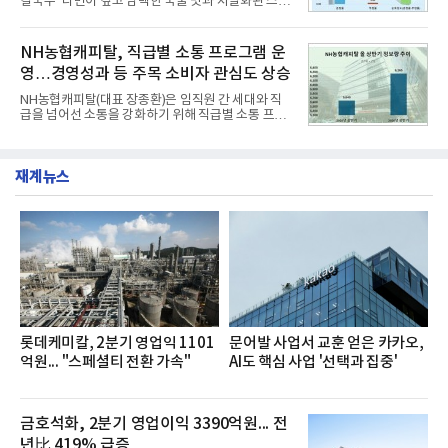
칼국수’ 라면이 깊고 담백한 국물 맛과 차별화된 스토
는 가솔린 2.0과 1.6 하이브리드 두 가지 파워트레인
리로 출시 초기부터 높은 인기를 얻고 있다고 4일 밝
과 모던, 프리미엄, 인스퍼레이션 세 가지 트림으로
혔다.‘동대문식 닭한마리 칼국수’는 예상을 뛰어넘는
운영된다.◆ 디자인·공간·안전·성능 전반에서 차급을
소비자 호응에 힘입어 지난 7월 13일 첫 선을 보인 지
NH농협캐피탈, 직급별 소통 프로그램 운
넘
단 18일 만에 누적 판매량 50만 개를 돌파하는 성과를
영…경영성과 등 주목 소비자 관심도 상승
거두었다.이번 신제품은 개발진이 전국의 닭한마리
전문점을 직접 찾아 다니며 최적의 육수 비율을 완성
NH농협캐피탈(대표 장종환)은 임직원 간 세대와 직
했다. 자극적이지 않으면서도 깊은 닭육수에 마늘의
급을 넘어선 소통을 강화하기 위해 직급별 소통 프로
개운한 풍미를 더했으며, 국물이 잘 배어들면서도 쫄
그램'너하(NH)고, 나하(NH)고, NH GO!'를 지난 27일
깃한 식감이 살아있는 칼국수 면발을 정교하게 구현
부터 30일까지 서울 원센티널 NH농협캐피탈타워 22
했다는게 회사측의 설명이다.실제 현장 시식 행사에
층에서 운영했다고 31일 밝혔다.이번 프로그램은 경
서도
재계뉴스
영지원부 홍보팀과 2026년 새로이(e)＊가 공동 주관
했으며, ▲팀장·부장(7.27), ▲계장·주임(7.28), ▲과
장·차장(7.29), ▲대리(7.30) 등 직급별로 총 4회에 걸
쳐 진행됐다.참고로 새로이(e)는 NH농협캐피탈 MZ
세대들로(과장~계장) 구성된 자율 참여조직으로, 조
직문화 혁신과 업무 효율성 향상을 위한 다양한 활동
을 추진하며,새로운 변화와 이로운 영향력을 조직전
반에 전파하는 역할
롯데케미칼, 2분기 영업익 1101
문어발 사업서 교훈 얻은 카카오,
억원... "스페셜티 전환 가속"
AI도 핵심 사업 '선택과 집중'
금호석화, 2분기 영업이익 3390억원... 전
년比 419% 급증