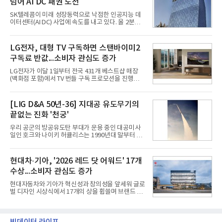
넘어 AI DC 패권 도전
겪었던 시행착오를 되풀이하지 않고 핵심 역량에 집
중하겠다는 취지로 풀이된다.7일 업계에 따르면 카카
SK텔레콤이 미래 성장동력으로 낙점한 인공지능 데
오는 올해 2분기 연결 기준 매출 2조985억원, 영업이
이터센터(AI DC) 사업에 속도를 내고 있다. 올 2분기
익 2770억원을 기록했다. 전년 동기 대비 매출과 영업
AI 데이터센터 매출이 90% 이상 급증한 데 이어, 오
이익은 각각 9%, 36% 증가해 모두 분기 기준 역대
는 2035년까지 총 15GW(기가와트) 규모의 AI DC를
최대치다. 상반기 기준 매출은 4조405억원, 영업이익
구축하겠다는 대형 청사진을 제시하면서다. 이에 따
LG전자, 대형 TV 구독하면 스탠바이미2
은 4884억
라 경쟁 구도 역시 이동통신사인 KT, LG유플러스를
구독료 반값...소비자 관심도 증가
넘어 네이버, 삼성SDS 등 IT 인프라 기업으로 확장되
고 있다.7일 SK텔레콤에 따르면 회사는 올해 2분기
LG전자가 이달 1일부터 전국 431개 베스트샵 매장
연결 기준 매출 4조 3591억원, 영업이익 5660억원을
(백화점 포함)에서 TV 번들 구독 프로모션을 진행하고
기록했다. 매출은 전년 동기 대비 0.5%, 영업이익은
있다. 대형 TV 구독 시 스탠바이미2 구독료를 반값 할
67.3% 증가한 수치다. AI DC 사업의 성장에 더해 수
인해주는 프로모션이다.대상 제품은 65·77·83형 올
익성 중심 경영, 그리고 지난해 발생한 일회성 비용에
레드, 75·86·100형 마이크로 RGB, 75·86형 미니
[LIG D&A 50년-36] 지대공 유도무기의
따른 기저효과가 실
RGB 등 거실용 TV로 인기가 높은 베스트셀러 TV 20
끝없는 진화 '천궁'
개 모델이며, 동시 구독 계약 시 스탠바이미2(모델명
27LX6TPGA) 구독료를 50% 할인 받을 수 있다. 프로
우리 공군의 방공유도탄 부대가 운용 중인 대공미사
모션 대상 모델과 혜택, 구독료 등 프로모션 세부 사항
일인 호크와 나이키 허큘리스는 1990년대 말부터 성
은 베스트샵 판매 매니저에게 문의하면 자세히 안내
능 면에서 한계를 보이기 시작했다. 이에 따라 정부는
받을 수 있다.LG TV를 구독으로 이용하면 최대 6년까
기존 미사일체계를 대체할 중고도 및 중거리 대공미
지 구독 계약기간 내 무상 A/S를 받을 수 있으며, 이사
사일을 개발하기로 결정했다.처음 KM-SAM 사업으로
현대차·기아, '2026 레드 닷 어워드' 17개
등으로 이전
불린 이 사업의 명칭은 호크(Iron Hawk, 철매)를 대체
수상...소비자 관심도 증가
한다는 의미에서 ‘철매Ⅱ’ 로 정해졌다. 철매Ⅱ 개발
사업은 미사일체계 완성 후인 2011년 ‘천궁(天弓)’으
현대자동차와 기아가 혁신성과 창의성을 앞세워 글로
로 다시 장비명이 바뀌었다. 17개 업체와 관련 기관이
벌 디자인 시상식에서 17개의 상을 휩쓸며 브랜드 경
참여한 가운데 LIG 넥스원은 탐색 개발에서 체계개발
쟁력을 다시 한번 입증했다.현대자동차·기아는 '2026
완료까지 모든 과정에 참여했다. 1976년 호크 미사일
레드 닷 어워드: 브랜드 & 커뮤니케이션 디자인 부문
창정비 업체로 출발했던 회사가 호크 대체 유도무기
(Red Dot Design Award: Brand &
인 천궁
Communication Design)'에서 최우수상 2개, 본상