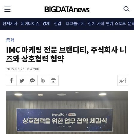
전체기사
데이터이슈
경제
산업
테크놀로지
정치·사회
연예·스포츠
문
종합
IMC 마케팅 전문 브랜디티, 주식회사 니
즈와 상호협력 협약
2025-06-25 16:47:00