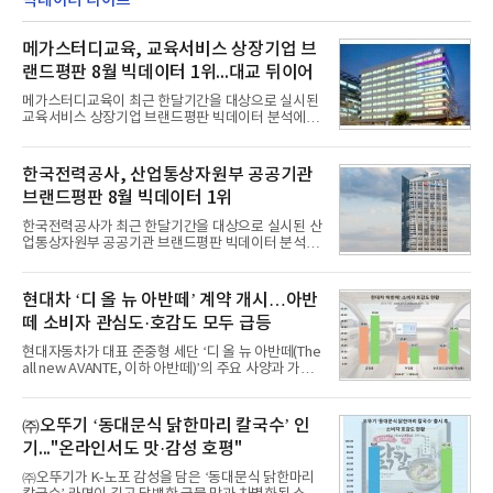
빅데이터 라이프
15개를 수상했다고 7일 밝혔다.'레드 닷 어워드'는 독
일 iF, 미국 IDEA와 함께 세계 3대 디자인 시상식으로
메가스터디교육, 교육서비스 상장기업 브
손꼽히는 세계 최대 규모의 디자인 공모전이다. 독일
노르트라인 베스트팔렌 디자인센터(Design
랜드평판 8월 빅데이터 1위...대교 뒤이어
Zentrum Nordrhein Westfalen)가 주관해 매년 ▲
제품 디자인 ▲브랜드 & 커뮤니케이션 디자인 ▲디
메가스터디교육이 최근 한달기간을 대상으로 실시된
자인 콘셉트 각 부문에서 우수한
교육서비스 상장기업 브랜드평판 빅데이터 분석에서
1위를 차지했다. 대교와 디지털대상이 뒤를 이었다.7
일 한국기업평판연구소(소장 구창환)는 국내 교육서
비스 상장기업 브랜드를 대상으로 지난 7월 7일부터
한국전력공사, 산업통상자원부 공공기관
8월 7일까지 수집된 소비자 빅데이터 10,074,233건
브랜드평판 8월 빅데이터 1위
을 분석한 결과, 메가스터디교육이 브랜드평판지수
1,710,926을 기록하며 8월 1위에 올랐다고 밝혔다.
한국전력공사가 최근 한달기간을 대상으로 실시된 산
분석에 활용된 빅데이터는 지난 7월(9,491,206건) 대
업통상자원부 공공기관 브랜드평판 빅데이터 분석에
비 6.14% 증가한 수치로, 교육서비스 상장기업 브랜
서 1위를 차지했다. 한국가스공사와 한국수력원자력
드에 대한 소비자 관심이 확대됐다.연구소에 따르면 8
이 순으로 뒤를 이었다.7일 한국기업평판연구소(소장
월 교육서비스 상장기업 브랜드평판 순위는 메가스터
구창환)는 산업통상자원부 공공기관 41개 브랜드를
현대차 ‘디 올 뉴 아반떼’ 계약 개시…아반
디교육, 대교, 디지
대상으로 지난 7월 7일부터 8월 7일까지 수집된 소비
떼 소비자 관심도·호감도 모두 급등
자 빅데이터 91,102,549건을 분석한 결과, 한국전력
공사가 브랜드평판지수 10,670,633을 기록하며 8월
현대자동차가 대표 준중형 세단 ‘디 올 뉴 아반떼(The
1위에 올랐다고 밝혔다. 분석에 활용된 빅데이터는 지
all new AVANTE, 이하 아반떼)’의 주요 사양과 가격
난 7월(88,893,823건) 대비 2.48% 증가한 수치다.연
을 공개하고 5일부터 계약을 시작한다고 밝혔다.아반
구소에 따르면 8월 산업통상자원부 공공기관 브랜드
떼는 6년 만에 선보이는 8세대 완전변경 모델로, ▲정
평판 30위 순위는 한국전력공사, 한국가스공사, 한국
교한 선과 면을 중심으로 완성한 파격적인 디자인 ▲
㈜오뚜기 ‘동대문식 닭한마리 칼국수’ 인
수력원자력, 한국석
과거 중형 세단 수준으로 확대된 차체 제원 ▲글로벌
기..."온라인서도 맛·감성 호평"
최고 수준의 안전성 ▲성능과 효율을 동시에 높인 주
행 완성도 ▲첨단 편의 및 디지털 사양 적용 등을 통해
㈜오뚜기가 K-노포 감성을 담은 ‘동대문식 닭한마리
글로벌 준중형 세단의 새로운 기준을 세웠다.아반떼