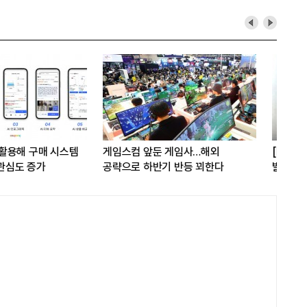
G D&A 50년-37] 홍상어 성공
문어발 사업서 교훈 얻은 카카오,
삼아 '범상어' 개발 착수
AI도 핵심 사업 '선택과 집중'