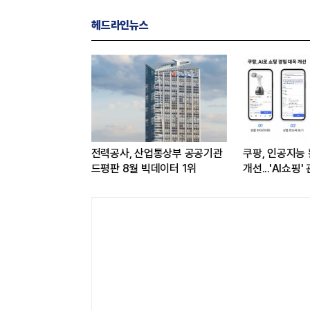
헤드라인뉴스
능 활용해 구매 시스템
게임스컴 앞둔 게임사…해외
[LI
쇼핑' 관심도 증가
공략으로 하반기 반등 꾀한다
발판 