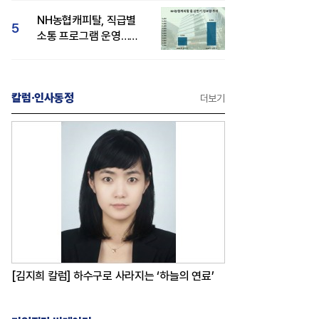
감성 호평"
NH농협캐피탈, 직급별
5
소통 프로그램 운영…
경영성과 등 주목 소비자
관심도 상승
칼럼·인사동정
더보기
[김지희 칼럼] 하수구로 사라지는 ‘하늘의 연료’