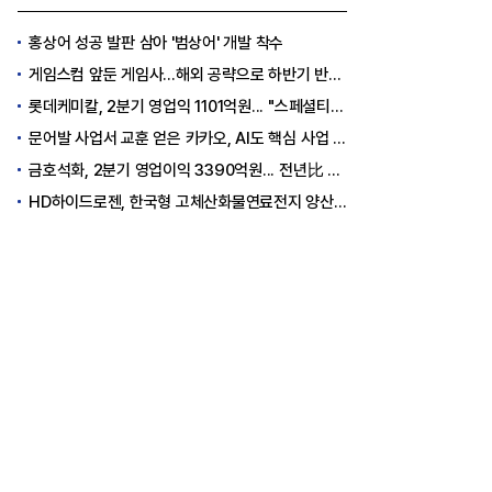
홍상어 성공 발판 삼아 '범상어' 개발 착수
게임스컴 앞둔 게임사…해외 공략으로 하반기 반등 꾀한다
롯데케미칼, 2분기 영업익 1101억원... "스페셜티 전환 가속"
문어발 사업서 교훈 얻은 카카오, AI도 핵심 사업 '선택과 집중'
금호석화, 2분기 영업이익 3390억원... 전년比 419% 급증
HD하이드로젠, 한국형 고체산화물연료전지 양산체계 구축