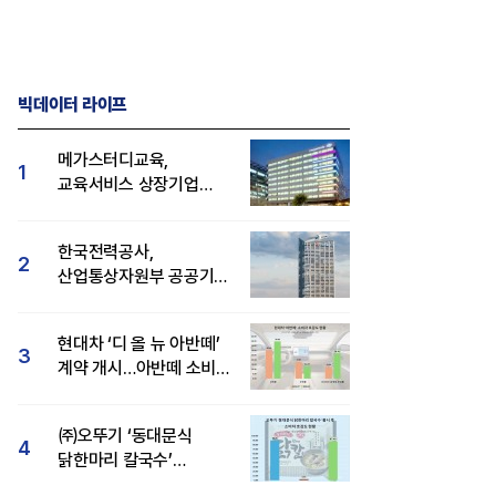
빅데이터 라이프
메가스터디교육,
1
교육서비스 상장기업
브랜드평판 8월 빅데이터
1위...대교 뒤이어
한국전력공사,
2
산업통상자원부 공공기관
브랜드평판 8월 빅데이터
1위
현대차 ‘디 올 뉴 아반떼’
3
계약 개시…아반떼 소비자
관심도·호감도 모두 급등
㈜오뚜기 ‘동대문식
4
닭한마리 칼국수’
인기..."온라인서도 맛·