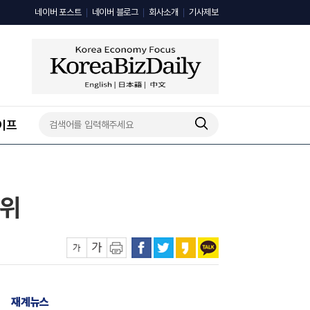
네이버 포스트
네이버 블로그
회사소개
기사제보
이프
1위
재계뉴스