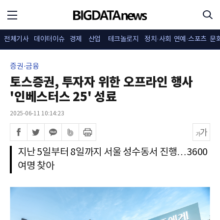
전체기사
데이터이슈
경제
산업
테크놀로지
정치·사회
연예·스포츠
문
증권·금융
토스증권, 투자자 위한 오프라인 행사
'인베스터스 25' 성료
2025-06-11 10:14:23
지난 5일부터 8일까지 서울 성수동서 진행…3600
여명 찾아