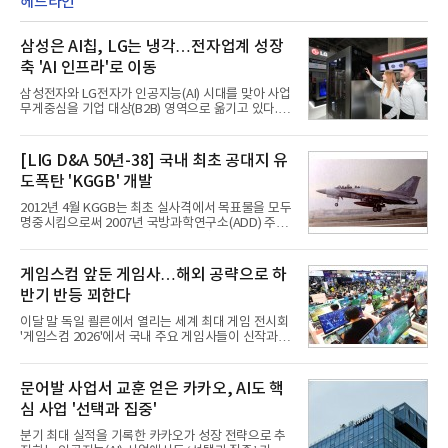
헤드라인
삼성은 AI칩, LG는 냉각…전자업계 성장
축 'AI 인프라'로 이동
삼성전자와 LG전자가 인공지능(AI) 시대를 맞아 사업
무게중심을 기업 대상(B2B) 영역으로 옮기고 있다.
TV와 생활가전 등 전통적인 소비자 시장이 성숙기에
접어든 가운데 삼성전자는 AI 반도체를 중심으로 데
이터센터 생태계 공략을 강화하고 LG전자는 냉각솔
[LIG D&A 50년-38] 국내 최초 공대지 유
루션·전장·로봇 등 기업용 솔루션 사업 확대에 속도를
도폭탄 'KGGB' 개발
내고 있다.9일 업계에 따르면 LG전자는 2분기 생활가
전과 프리미엄 제품 경쟁력에 더해 B2B 사업 확대 효
2012년 4월 KGGB는 최초 실사격에서 목표물을 모두
과로 수익성을 방어한 반면 삼성전자는 디바이스경험
명중시킴으로써 2007년 국방과학연구소(ADD) 주관
(DX) 부문의 TV·생활가전 수익성이 악화됐다. 대신 삼
으로 시작된 KGGB 개발사업에 LIG넥스원은 시제업
성은 AI 메모리 등 반도체 사업을 중심으로 새로운 성
체로 참여했다. 체계개발에는 총 400여억 원의 개발
장 동력을 확보하는 데 집중하고 있다.LG전자는 B2B
비와 62개월의 기간이 소요됐다. 한국형 GPS 유도폭
게임스컴 앞둔 게임사…해외 공략으로 하
사업 확대
탄 KGGB(Korea GPS Guided Bomb)는 국내 최초
반기 반등 꾀한다
의 공대지 유도폭탄으로 2012년에 최종 전투용 적합
판정을 받았다.우리 공군이 운용하는 모든 전투기에
이달 말 독일 쾰른에서 열리는 세계 최대 게임 전시회
탑재할 수 있는 KGGB는 일반목적폭탄(General
'게임스컴 2026'에서 국내 주요 게임사들이 신작과 글
Purpose Bomb)에 장착하여 운용토록 개발됐다.이
로벌 전략을 공개한다. 상반기 게임사들의 실적이 업
는 현재 군에서 보유하고 있는 상당량의 일반목적폭
체별로 엇갈린 가운데 하반기 신작 흥행과 해외 시장
탄을 활용하기 위한 취지였다.항공기에 장착된 KGGB
성과가 실적을 좌우할 핵심 변수로 떠오르고 있다.8일
문어발 사업서 교훈 얻은 카카오, AI도 핵
는 조종사가 휴대하는 명령통신장치(PDU, P
업계에 따르면 올해 상반기 게임업계는 기업별 성적
심 사업 '선택과 집중'
표가 크게 갈렸다. 대표적으로 크래프톤은 'PUBG: 배
틀그라운드'의 안정적인 성장에 힘입어 상반기 연결
분기 최대 실적을 기록한 카카오가 성장 전략으로 추
기준 매출 2조6616억원, 영업이익 9725억원으로 역