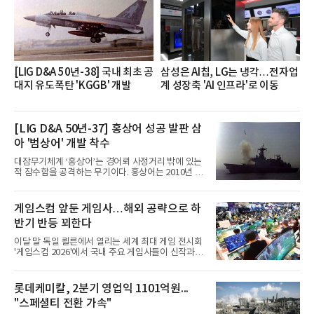
직문화 혁신과 업무 효율성 향상을 위한 다양한 활동
을 추진하며,새로운 변화와 이로운 영향력을 조직전
반에 전파하는 역할
[LIG D&A 50년-38] 국내 최초 공
삼성은 AI칩, LG는 냉각…전자업
대지 유도폭탄 'KGGB' 개발
계 성장축 'AI 인프라'로 이동
[LIG D&A 50년-37] 홍상어 성공 발판 삼
아 '범상어' 개발 착수
대잠무기체계 ‘홍상어’는 경어뢰 사정거리 밖에 있는
적 잠수함을 공격하는 무기이다. 홍상어는 2010년 넥
스원퓨처 시절 진해하우스에서 최초 생산돼 전력화가
이뤄졌다. 이후 2012년 한국형 구축함(KDX-1) 이상
의 함정에 실전 배치됐다.그해 7월 해군은 동해상에서
게임스컴 앞둔 게임사…해외 공략으로 하
성능 검증을 위해 홍상어 시험발사를 실시했다. 이때
반기 반등 꾀한다
홍상어가 목표 지점에서 입수한 후 표적을 타격하지
못하고 물속에서 멈춰버리는 예상 밖의 일이 벌어졌
이달 말 독일 쾰른에서 열리는 세계 최대 게임 전시회
다. 2차 품질확인 사격 시험에서도 만족스러운 결과를
'게임스컴 2026'에서 국내 주요 게임사들이 신작과 글
얻지 못했다. 완벽한 신뢰성 확보를 위해 LIG넥스원은
로벌 전략을 공개한다. 상반기 게임사들의 실적이 업
국방과학연구소(ADD) 테스크포스(TF)와 합심해 본
체별로 엇갈린 가운데 하반기 신작 흥행과 해외 시장
격적인 개선 작업에 착수했다.홍상어 유도탄의 모든
성과가 실적을 좌우할 핵심 변수로 떠오르고 있다.8일
롯데케미칼, 2분기 영업익 1101억원...
분야를
업계에 따르면 올해 상반기 게임업계는 기업별 성적
"스페셜티 전환 가속"
표가 크게 갈렸다. 대표적으로 크래프톤은 'PUBG: 배