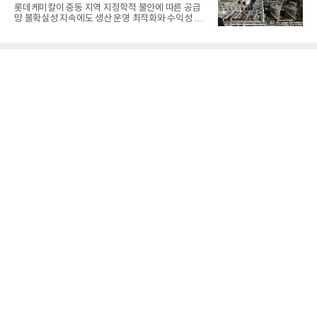
틀그라운드'의 안정적인 성장에 힘입어 상반기 연결
롯데케미칼이 중동 지역 지정학적 불안에 따른 공급
기준 매출 2조6616억원, 영업이익 9725억원으로 역
망 불확실성 지속에도 생산 운영 최적화와 수익성 중
대 최대 실적을 기록했다. 엔씨도 올해 출시한 '아이온
심의 사업 운영을 통해 전분기에 이어 흑자 기조를 이
2' 등에 힘입어 호실적을 거둘 것으로 전망된다.반면
어갔다.롯데케미칼이 2026년 2분기 연결 기준 매출
넷마블은 2분기 매출이 증가했지만 영업이익은 전년
액 5조6864억원, 영업이익 1101억원을 기록했다고 7
동기 대
일 밝혔다. 사업별로는 기초화학 부문(롯데케미칼 기
초소재사업·LC타이탄·LC USA·롯데대산석화)이 매
출 3조9403억원, 영업이익 23억원을 기록했다. 정기
보수 영향과 원료 가격 변동에 따른 래깅 효과로 전분
기 대비 수익성은 둔화됐지만 흑자 전환 흐름을 유지
했다.첨단소재 부문은 매출 1조1551억원, 영업이익
1325억원을 기록했다. 주요 제품의 스프레드 확대와
우호적인 환율 효과