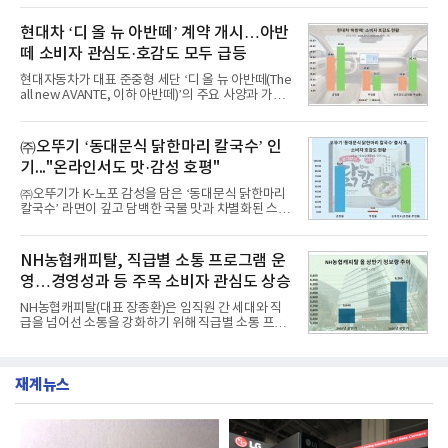
드에 대한 소비자 관심이 확대됐다.연구소에 따르면 8
이 순으로 뒤를 이었다.7일 한국기업평판연구소(소장
월 교육서비스 상장기업 브랜드평판 순위는 메가스터
구창환)는 산업통상자원부 공공기관 41개 브랜드를
현대차 ‘디 올 뉴 아반떼’ 계약 개시…아반
디교육, 대교, 디지
대상으로 지난 7월 7일부터 8월 7일까지 수집된 소비
떼 소비자 관심도·호감도 모두 급등
자 빅데이터 91,102,549건을 분석한 결과, 한국전력
공사가 브랜드평판지수 10,670,633을 기록하며 8월
현대자동차가 대표 준중형 세단 ‘디 올 뉴 아반떼(The
1위에 올랐다고 밝혔다. 분석에 활용된 빅데이터는 지
all new AVANTE, 이하 아반떼)’의 주요 사양과 가격
난 7월(88,893,823건) 대비 2.48% 증가한 수치다.연
을 공개하고 5일부터 계약을 시작한다고 밝혔다.아반
구소에 따르면 8월 산업통상자원부 공공기관 브랜드
떼는 6년 만에 선보이는 8세대 완전변경 모델로, ▲정
평판 30위 순위는 한국전력공사, 한국가스공사, 한국
교한 선과 면을 중심으로 완성한 파격적인 디자인 ▲
㈜오뚜기 ‘동대문식 닭한마리 칼국수’ 인
수력원자력, 한국석
과거 중형 세단 수준으로 확대된 차체 제원 ▲글로벌
기..."온라인서도 맛·감성 호평"
최고 수준의 안전성 ▲성능과 효율을 동시에 높인 주
행 완성도 ▲첨단 편의 및 디지털 사양 적용 등을 통해
㈜오뚜기가 K-노포 감성을 담은 ‘동대문식 닭한마리
글로벌 준중형 세단의 새로운 기준을 세웠다.아반떼
칼국수’ 라면이 깊고 담백한 국물 맛과 차별화된 스토
는 가솔린 2.0과 1.6 하이브리드 두 가지 파워트레인
리로 출시 초기부터 높은 인기를 얻고 있다고 4일 밝
과 모던, 프리미엄, 인스퍼레이션 세 가지 트림으로
혔다.‘동대문식 닭한마리 칼국수’는 예상을 뛰어넘는
운영된다.◆ 디자인·공간·안전·성능 전반에서 차급을
소비자 호응에 힘입어 지난 7월 13일 첫 선을 보인 지
NH농협캐피탈, 직급별 소통 프로그램 운
넘
단 18일 만에 누적 판매량 50만 개를 돌파하는 성과를
영…경영성과 등 주목 소비자 관심도 상승
거두었다.이번 신제품은 개발진이 전국의 닭한마리
전문점을 직접 찾아 다니며 최적의 육수 비율을 완성
NH농협캐피탈(대표 장종환)은 임직원 간 세대와 직
했다. 자극적이지 않으면서도 깊은 닭육수에 마늘의
급을 넘어선 소통을 강화하기 위해 직급별 소통 프로
개운한 풍미를 더했으며, 국물이 잘 배어들면서도 쫄
그램'너하(NH)고, 나하(NH)고, NH GO!'를 지난 27일
깃한 식감이 살아있는 칼국수 면발을 정교하게 구현
부터 30일까지 서울 원센티널 NH농협캐피탈타워 22
했다는게 회사측의 설명이다.실제 현장 시식 행사에
층에서 운영했다고 31일 밝혔다.이번 프로그램은 경
서도
재계뉴스
영지원부 홍보팀과 2026년 새로이(e)＊가 공동 주관
했으며, ▲팀장·부장(7.27), ▲계장·주임(7.28), ▲과
장·차장(7.29), ▲대리(7.30) 등 직급별로 총 4회에 걸
쳐 진행됐다.참고로 새로이(e)는 NH농협캐피탈 MZ
세대들로(과장~계장) 구성된 자율 참여조직으로, 조