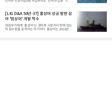
진하는 인공지능(AI) 사업에서도 ‘선택과 집중’ 기조
대 최대 실적을 기록했다. 엔씨도 올해 출시한 '아이온
를 강화하고 있다. 경쟁사들이 AI 데이터센터 등 인프
2' 등에 힘입어 호실적을 거둘 것으로 전망된다.반면
라 투자에 나서는 것과 달리, 카카오는 ‘카카오톡’이
넷마블은 2분기 매출이 증가했지만 영업이익은 전년
라는 플랫폼 경쟁력을 활용한 AI 에이전트 서비스에
[LIG D&A 50년-37] 홍상어 성공 발판 삼
동기 대
집중하는 전략이다. 과거 무리한 사업 확장 과정에서
아 '범상어' 개발 착수
겪었던 시행착오를 되풀이하지 않고 핵심 역량에 집
중하겠다는 취지로 풀이된다.7일 업계에 따르면 카카
대잠무기체계 ‘홍상어’는 경어뢰 사정거리 밖에 있는
오는 올해 2분기 연결 기준 매출 2조985억원, 영업이
적 잠수함을 공격하는 무기이다. 홍상어는 2010년 넥
익 2770억원을 기록했다. 전년 동기 대비 매출과 영업
스원퓨처 시절 진해하우스에서 최초 생산돼 전력화가
이익은 각각 9%, 36% 증가해 모두 분기 기준 역대
이뤄졌다. 이후 2012년 한국형 구축함(KDX-1) 이상
최대치다. 상반기 기준 매출은 4조405억원, 영업이익
의 함정에 실전 배치됐다.그해 7월 해군은 동해상에서
은 4884억
성능 검증을 위해 홍상어 시험발사를 실시했다. 이때
홍상어가 목표 지점에서 입수한 후 표적을 타격하지
못하고 물속에서 멈춰버리는 예상 밖의 일이 벌어졌
다. 2차 품질확인 사격 시험에서도 만족스러운 결과를
얻지 못했다. 완벽한 신뢰성 확보를 위해 LIG넥스원은
국방과학연구소(ADD) 테스크포스(TF)와 합심해 본
격적인 개선 작업에 착수했다.홍상어 유도탄의 모든
분야를