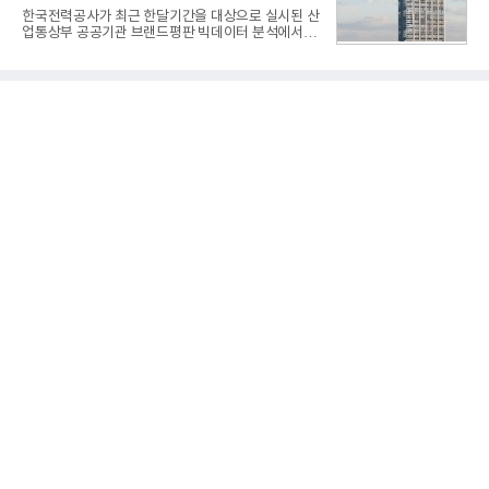
일 iF, 미국 IDEA와 함께 세계 3대 디자인 시상식으로
한국전력공사가 최근 한달기간을 대상으로 실시된 산
손꼽히는 세계 최대 규모의 디자인 공모전이다. 독일
업통상부 공공기관 브랜드평판 빅데이터 분석에서 1
노르트라인 베스트팔렌 디자인센터(Design
위를 차지했다. 한국가스공사와 한국수력원자력이 순
Zentrum Nordrhein Westfalen)가 주관해 매년 ▲
으로 뒤를 이었다.7일 한국기업평판연구소(소장 구창
제품 디자인 ▲브랜드 & 커뮤니케이션 디자인 ▲디
환)는 산업통상부 공공기관 41개 브랜드를 대상으로
자인 콘셉트 각 부문에서 우수한
지난 7월 7일부터 8월 7일까지 수집된 소비자 빅데이
터 91,102,549건을 분석한 결과, 한국전력공사가 브
랜드평판지수 10,670,633을 기록하며 8월 1위에 올
랐다고 밝혔다. 분석에 활용된 빅데이터는 지난 7월
(88,893,823건) 대비 2.48% 증가한 수치다.연구소에
따르면 8월 산업통상부 공공기관 브랜드평판 30위 순
위는 한국전력공사, 한국가스공사, 한국수력원자력,
한국석유공사, 한전