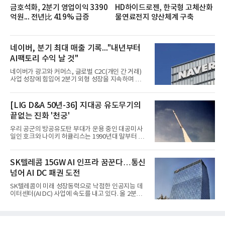
금호석화, 2분기 영업이익 3390
HD하이드로젠, 한국형 고체산화
억원... 전년比 419% 급증
물연료전지 양산체계 구축
네이버, 분기 최대 매출 기록..."내년부터
AI팩토리 수익 날 것"
네이버가 광고와 커머스, 글로벌 C2C(개인 간 거래)
사업 성장에 힘입어 2분기 외형 성장을 지속하며 역대
최대 매출을 기록했다. AI 검색 서비스 'AI 탭'의 이용
자 증가와 엔비디아와 추진하는 AI 팩토리를 앞세워
AI 수익화에도 속도를 내고 있다.네이버는 올해 2분기
[LIG D&A 50년-36] 지대공 유도무기의
연결 기준 매출 3조3888억원, 영업이익 5203억원을
끝없는 진화 '천궁'
기록했다고 7일 밝혔다. 매출은 광고·커머스 등 핵심
사업과 글로벌 C2C 성장에 힘입어 전년 동기 대비
우리 공군의 방공유도탄 부대가 운용 중인 대공미사
16.2% 증가한 분기 최대 매출을 기록했다. 반면 영업
일인 호크와 나이키 허큘리스는 1990년대 말부터 성
이익은 AI 인프라 투자 영향으로 0.2% 감소했다.사업
능 면에서 한계를 보이기 시작했다. 이에 따라 정부는
별 매출은 네이버 플랫폼 1조9022억원, 파이낸셜 플
기존 미사일체계를 대체할 중고도 및 중거리 대공미
랫폼 4707억원, 글로벌 도전 1조159억원이다.네이버
사일을 개발하기로 결정했다.처음 KM-SAM 사업으로
SK텔레콤 15GW AI 인프라 꿈꾼다…통신
플랫폼은
불린 이 사업의 명칭은 호크(Iron Hawk, 철매)를 대체
넘어 AI DC 패권 도전
한다는 의미에서 ‘철매Ⅱ’ 로 정해졌다. 철매Ⅱ 개발
사업은 미사일체계 완성 후인 2011년 ‘천궁(天弓)’으
SK텔레콤이 미래 성장동력으로 낙점한 인공지능 데
로 다시 장비명이 바뀌었다. 17개 업체와 관련 기관이
이터센터(AI DC) 사업에 속도를 내고 있다. 올 2분기
참여한 가운데 LIG 넥스원은 탐색 개발에서 체계개발
AI 데이터센터 매출이 90% 이상 급증한 데 이어, 오
완료까지 모든 과정에 참여했다. 1976년 호크 미사일
는 2035년까지 총 15GW(기가와트) 규모의 AI DC를
창정비 업체로 출발했던 회사가 호크 대체 유도무기
구축하겠다는 대형 청사진을 제시하면서다. 이에 따
인 천궁
라 경쟁 구도 역시 이동통신사인 KT, LG유플러스를