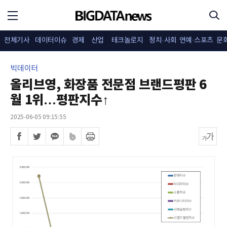
전체기사
데이터이슈
경제
산업
테크놀로지
정치·사회
연예·스포츠
문
빅데이터
올리브영, 화장품 전문점 브랜드평판 6
월 1위…평판지수↑
2025-06-05 09:15:55