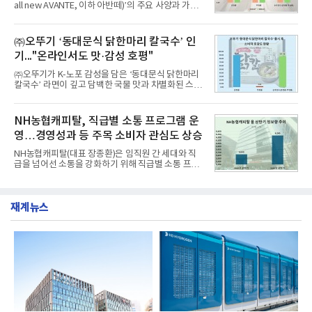
all new AVANTE, 이하 아반떼)’의 주요 사양과 가격
난 7월(88,893,823건) 대비 2.48% 증가한 수치다.연
을 공개하고 5일부터 계약을 시작한다고 밝혔다.아반
구소에 따르면 8월 산업통상자원부 공공기관 브랜드
떼는 6년 만에 선보이는 8세대 완전변경 모델로, ▲정
평판 30위 순위는 한국전력공사, 한국가스공사, 한국
교한 선과 면을 중심으로 완성한 파격적인 디자인 ▲
㈜오뚜기 ‘동대문식 닭한마리 칼국수’ 인
수력원자력, 한국석
과거 중형 세단 수준으로 확대된 차체 제원 ▲글로벌
기..."온라인서도 맛·감성 호평"
최고 수준의 안전성 ▲성능과 효율을 동시에 높인 주
행 완성도 ▲첨단 편의 및 디지털 사양 적용 등을 통해
㈜오뚜기가 K-노포 감성을 담은 ‘동대문식 닭한마리
글로벌 준중형 세단의 새로운 기준을 세웠다.아반떼
칼국수’ 라면이 깊고 담백한 국물 맛과 차별화된 스토
는 가솔린 2.0과 1.6 하이브리드 두 가지 파워트레인
리로 출시 초기부터 높은 인기를 얻고 있다고 4일 밝
과 모던, 프리미엄, 인스퍼레이션 세 가지 트림으로
혔다.‘동대문식 닭한마리 칼국수’는 예상을 뛰어넘는
운영된다.◆ 디자인·공간·안전·성능 전반에서 차급을
소비자 호응에 힘입어 지난 7월 13일 첫 선을 보인 지
NH농협캐피탈, 직급별 소통 프로그램 운
넘
단 18일 만에 누적 판매량 50만 개를 돌파하는 성과를
영…경영성과 등 주목 소비자 관심도 상승
거두었다.이번 신제품은 개발진이 전국의 닭한마리
전문점을 직접 찾아 다니며 최적의 육수 비율을 완성
NH농협캐피탈(대표 장종환)은 임직원 간 세대와 직
했다. 자극적이지 않으면서도 깊은 닭육수에 마늘의
급을 넘어선 소통을 강화하기 위해 직급별 소통 프로
개운한 풍미를 더했으며, 국물이 잘 배어들면서도 쫄
그램'너하(NH)고, 나하(NH)고, NH GO!'를 지난 27일
깃한 식감이 살아있는 칼국수 면발을 정교하게 구현
부터 30일까지 서울 원센티널 NH농협캐피탈타워 22
했다는게 회사측의 설명이다.실제 현장 시식 행사에
층에서 운영했다고 31일 밝혔다.이번 프로그램은 경
서도
재계뉴스
영지원부 홍보팀과 2026년 새로이(e)＊가 공동 주관
했으며, ▲팀장·부장(7.27), ▲계장·주임(7.28), ▲과
장·차장(7.29), ▲대리(7.30) 등 직급별로 총 4회에 걸
쳐 진행됐다.참고로 새로이(e)는 NH농협캐피탈 MZ
세대들로(과장~계장) 구성된 자율 참여조직으로, 조
직문화 혁신과 업무 효율성 향상을 위한 다양한 활동
을 추진하며,새로운 변화와 이로운 영향력을 조직전
반에 전파하는 역할