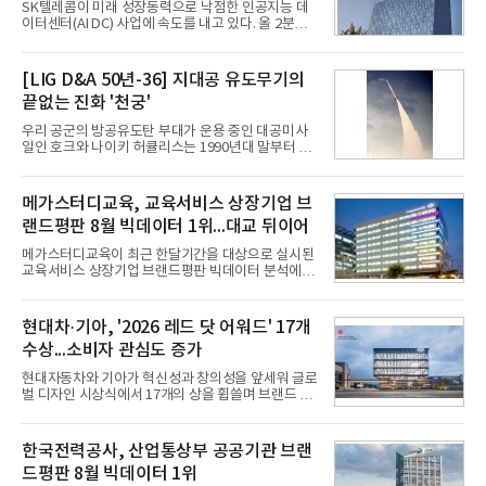
SK텔레콤이 미래 성장동력으로 낙점한 인공지능 데
이터센터(AI DC) 사업에 속도를 내고 있다. 올 2분기
AI 데이터센터 매출이 90% 이상 급증한 데 이어, 오
는 2035년까지 총 15GW(기가와트) 규모의 AI DC를
구축하겠다는 대형 청사진을 제시하면서다. 이에 따
[LIG D&A 50년-36] 지대공 유도무기의
라 경쟁 구도 역시 이동통신사인 KT, LG유플러스를
끝없는 진화 '천궁'
넘어 네이버, 삼성SDS 등 IT 인프라 기업으로 확장되
고 있다.7일 SK텔레콤에 따르면 회사는 올해 2분기
우리 공군의 방공유도탄 부대가 운용 중인 대공미사
연결 기준 매출 4조 3591억원, 영업이익 5660억원을
일인 호크와 나이키 허큘리스는 1990년대 말부터 성
기록했다. 매출은 전년 동기 대비 0.5%, 영업이익은
능 면에서 한계를 보이기 시작했다. 이에 따라 정부는
67.3% 증가한 수치다. AI DC 사업의 성장에 더해 수
기존 미사일체계를 대체할 중고도 및 중거리 대공미
익성 중심 경영, 그리고 지난해 발생한 일회성 비용에
사일을 개발하기로 결정했다.처음 KM-SAM 사업으로
메가스터디교육, 교육서비스 상장기업 브
따른 기저효과가 실
불린 이 사업의 명칭은 호크(Iron Hawk, 철매)를 대체
랜드평판 8월 빅데이터 1위...대교 뒤이어
한다는 의미에서 ‘철매Ⅱ’ 로 정해졌다. 철매Ⅱ 개발
사업은 미사일체계 완성 후인 2011년 ‘천궁(天弓)’으
메가스터디교육이 최근 한달기간을 대상으로 실시된
로 다시 장비명이 바뀌었다. 17개 업체와 관련 기관이
교육서비스 상장기업 브랜드평판 빅데이터 분석에서
참여한 가운데 LIG 넥스원은 탐색 개발에서 체계개발
1위를 차지했다. 대교와 디지털대상이 뒤를 이었다.7
완료까지 모든 과정에 참여했다. 1976년 호크 미사일
일 한국기업평판연구소(소장 구창환)는 국내 교육서
창정비 업체로 출발했던 회사가 호크 대체 유도무기
비스 상장기업 브랜드를 대상으로 지난 7월 7일부터
현대차·기아, '2026 레드 닷 어워드' 17개
인 천궁
8월 7일까지 수집된 소비자 빅데이터 10,074,233건
수상...소비자 관심도 증가
을 분석한 결과, 메가스터디교육이 브랜드평판지수
1,710,926을 기록하며 8월 1위에 올랐다고 밝혔다.
현대자동차와 기아가 혁신성과 창의성을 앞세워 글로
분석에 활용된 빅데이터는 지난 7월(9,491,206건) 대
벌 디자인 시상식에서 17개의 상을 휩쓸며 브랜드 경
비 6.14% 증가한 수치로, 교육서비스 상장기업 브랜
쟁력을 다시 한번 입증했다.현대자동차·기아는 '2026
드에 대한 소비자 관심이 확대됐다.연구소에 따르면 8
레드 닷 어워드: 브랜드 & 커뮤니케이션 디자인 부문
월 교육서비스 상장기업 브랜드평판 순위는 메가스터
(Red Dot Design Award: Brand &
한국전력공사, 산업통상부 공공기관 브랜
디교육, 대교, 디지
Communication Design)'에서 최우수상 2개, 본상
드평판 8월 빅데이터 1위
15개를 수상했다고 7일 밝혔다.'레드 닷 어워드'는 독