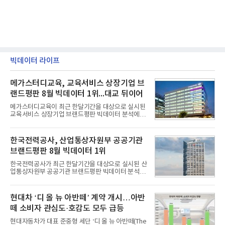
빅데이터 라이프
메가스터디교육, 교육서비스 상장기업 브
랜드평판 8월 빅데이터 1위...대교 뒤이어
메가스터디교육이 최근 한달기간을 대상으로 실시된
교육서비스 상장기업 브랜드평판 빅데이터 분석에서
1위를 차지했다. 대교와 디지털대상이 뒤를 이었다.7
일 한국기업평판연구소(소장 구창환)는 국내 교육서
비스 상장기업 브랜드를 대상으로 지난 7월 7일부터
한국전력공사, 산업통상자원부 공공기관
8월 7일까지 수집된 소비자 빅데이터 10,074,233건
브랜드평판 8월 빅데이터 1위
을 분석한 결과, 메가스터디교육이 브랜드평판지수
1,710,926을 기록하며 8월 1위에 올랐다고 밝혔다.
한국전력공사가 최근 한달기간을 대상으로 실시된 산
분석에 활용된 빅데이터는 지난 7월(9,491,206건) 대
업통상자원부 공공기관 브랜드평판 빅데이터 분석에
비 6.14% 증가한 수치로, 교육서비스 상장기업 브랜
서 1위를 차지했다. 한국가스공사와 한국수력원자력
드에 대한 소비자 관심이 확대됐다.연구소에 따르면 8
이 순으로 뒤를 이었다.7일 한국기업평판연구소(소장
월 교육서비스 상장기업 브랜드평판 순위는 메가스터
구창환)는 산업통상자원부 공공기관 41개 브랜드를
현대차 ‘디 올 뉴 아반떼’ 계약 개시…아반
디교육, 대교, 디지
대상으로 지난 7월 7일부터 8월 7일까지 수집된 소비
떼 소비자 관심도·호감도 모두 급등
자 빅데이터 91,102,549건을 분석한 결과, 한국전력
공사가 브랜드평판지수 10,670,633을 기록하며 8월
현대자동차가 대표 준중형 세단 ‘디 올 뉴 아반떼(The
1위에 올랐다고 밝혔다. 분석에 활용된 빅데이터는 지