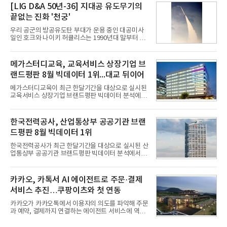
구축하겠다는 대형 청사진을 제시하면서다. 이에 따
[LIG D&A 50년-36] 지대공 유도무기의
라 경쟁 구도 역시 이동통신사인 KT, LG유플러스를
끝없는 진화 '천궁'
넘어 네이버, 삼성SDS 등 IT 인프라 기업으로 확장되
고 있다.7일 SK텔레콤에 따르면 회사는 올해 2분기
우리 공군의 방공유도탄 부대가 운용 중인 대공미사
연결 기준 매출 4조 3591억원, 영업이익 5660억원을
일인 호크와 나이키 허큘리스는 1990년대 말부터 성
기록했다. 매출은 전년 동기 대비 0.5%, 영업이익은
능 면에서 한계를 보이기 시작했다. 이에 따라 정부는
67.3% 증가한 수치다. AI DC 사업의 성장에 더해 수
기존 미사일체계를 대체할 중고도 및 중거리 대공미
익성 중심 경영, 그리고 지난해 발생한 일회성 비용에
사일을 개발하기로 결정했다.처음 KM-SAM 사업으로
메가스터디교육, 교육서비스 상장기업 브
따른 기저효과가 실
불린 이 사업의 명칭은 호크(Iron Hawk, 철매)를 대체
랜드평판 8월 빅데이터 1위...대교 뒤이어
한다는 의미에서 ‘철매Ⅱ’ 로 정해졌다. 철매Ⅱ 개발
사업은 미사일체계 완성 후인 2011년 ‘천궁(天弓)’으
메가스터디교육이 최근 한달기간을 대상으로 실시된
로 다시 장비명이 바뀌었다. 17개 업체와 관련 기관이
교육서비스 상장기업 브랜드평판 빅데이터 분석에서
참여한 가운데 LIG 넥스원은 탐색 개발에서 체계개발
1위를 차지했다. 대교와 디지털대상이 뒤를 이었다.7
완료까지 모든 과정에 참여했다. 1976년 호크 미사일
일 한국기업평판연구소(소장 구창환)는 국내 교육서
창정비 업체로 출발했던 회사가 호크 대체 유도무기
비스 상장기업 브랜드를 대상으로 지난 7월 7일부터
한국전력공사, 산업통상부 공공기관 브랜
인 천궁
8월 7일까지 수집된 소비자 빅데이터 10,074,233건
드평판 8월 빅데이터 1위
을 분석한 결과, 메가스터디교육이 브랜드평판지수
1,710,926을 기록하며 8월 1위에 올랐다고 밝혔다.
한국전력공사가 최근 한달기간을 대상으로 실시된 산
분석에 활용된 빅데이터는 지난 7월(9,491,206건) 대
업통상부 공공기관 브랜드평판 빅데이터 분석에서 1
비 6.14% 증가한 수치로, 교육서비스 상장기업 브랜
위를 차지했다. 한국가스공사와 한국수력원자력이 순
드에 대한 소비자 관심이 확대됐다.연구소에 따르면 8
으로 뒤를 이었다.7일 한국기업평판연구소(소장 구창
월 교육서비스 상장기업 브랜드평판 순위는 메가스터
환)는 산업통상부 공공기관 41개 브랜드를 대상으로
카카오, 카톡서 AI 에이전트로 주문·결제
디교육, 대교, 디지
지난 7월 7일부터 8월 7일까지 수집된 소비자 빅데이
서비스 추진…쿠팡이츠와 첫 연동
터 91,102,549건을 분석한 결과, 한국전력공사가 브
랜드평판지수 10,670,633을 기록하며 8월 1위에 올
카카오가 카카오톡에서 이용자의 의도를 파악해 주문
랐다고 밝혔다. 분석에 활용된 빅데이터는 지난 7월
과 예약, 결제까지 연결하는 에이전트 서비스에 역량
(88,893,823건) 대비 2.48% 증가한 수치다.연구소에
을 집중한다. 음식 배달을 시작으로 커머스와 예약, 여
따르면 8월 산업통상부 공공기관 브랜드평판 30위 순
행 등으로 적용 범위를 넓혀 AI를 새로운 톡비즈 성장