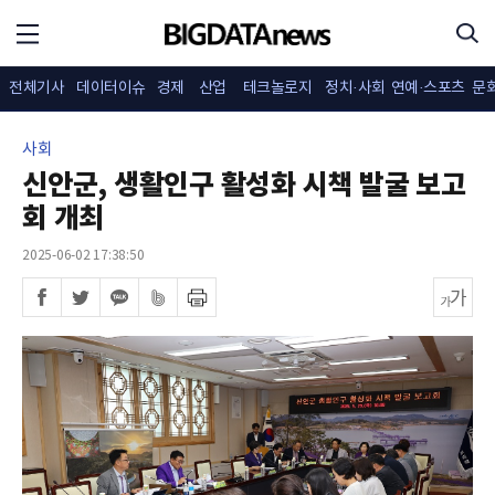
전체기사
데이터이슈
경제
산업
테크놀로지
정치·사회
연예·스포츠
문
사회
신안군, 생활인구 활성화 시책 발굴 보고
회 개최
2025-06-02 17:38:50