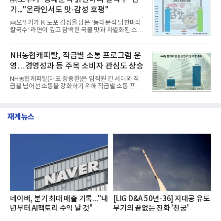
과거 중형 세단 수준으로 확대된 차체 제원 ▲글로벌
기..."온라인서도 맛·감성 호평"
최고 수준의 안전성 ▲성능과 효율을 동시에 높인 주
행 완성도 ▲첨단 편의 및 디지털 사양 적용 등을 통해
㈜오뚜기가 K-노포 감성을 담은 ‘동대문식 닭한마리
글로벌 준중형 세단의 새로운 기준을 세웠다.아반떼
칼국수’ 라면이 깊고 담백한 국물 맛과 차별화된 스토
는 가솔린 2.0과 1.6 하이브리드 두 가지 파워트레인
리로 출시 초기부터 높은 인기를 얻고 있다고 4일 밝
과 모던, 프리미엄, 인스퍼레이션 세 가지 트림으로
혔다.‘동대문식 닭한마리 칼국수’는 예상을 뛰어넘는
운영된다.◆ 디자인·공간·안전·성능 전반에서 차급을
소비자 호응에 힘입어 지난 7월 13일 첫 선을 보인 지
NH농협캐피탈, 직급별 소통 프로그램 운
넘
단 18일 만에 누적 판매량 50만 개를 돌파하는 성과를
영…경영성과 등 주목 소비자 관심도 상승
거두었다.이번 신제품은 개발진이 전국의 닭한마리
전문점을 직접 찾아 다니며 최적의 육수 비율을 완성
NH농협캐피탈(대표 장종환)은 임직원 간 세대와 직
했다. 자극적이지 않으면서도 깊은 닭육수에 마늘의
급을 넘어선 소통을 강화하기 위해 직급별 소통 프로
개운한 풍미를 더했으며, 국물이 잘 배어들면서도 쫄
그램'너하(NH)고, 나하(NH)고, NH GO!'를 지난 27일
깃한 식감이 살아있는 칼국수 면발을 정교하게 구현
부터 30일까지 서울 원센티널 NH농협캐피탈타워 22
했다는게 회사측의 설명이다.실제 현장 시식 행사에
층에서 운영했다고 31일 밝혔다.이번 프로그램은 경
서도
재계뉴스
영지원부 홍보팀과 2026년 새로이(e)＊가 공동 주관
했으며, ▲팀장·부장(7.27), ▲계장·주임(7.28), ▲과
장·차장(7.29), ▲대리(7.30) 등 직급별로 총 4회에 걸
쳐 진행됐다.참고로 새로이(e)는 NH농협캐피탈 MZ
세대들로(과장~계장) 구성된 자율 참여조직으로, 조
직문화 혁신과 업무 효율성 향상을 위한 다양한 활동
을 추진하며,새로운 변화와 이로운 영향력을 조직전
반에 전파하는 역할
네이버, 분기 최대 매출 기록..."내
[LIG D&A 50년-36] 지대공 유도
년부터 AI팩토리 수익 날 것"
무기의 끝없는 진화 '천궁'