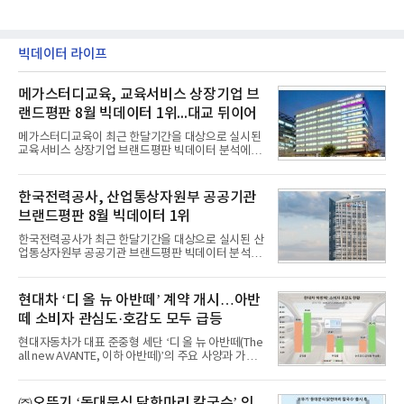
빅데이터 라이프
메가스터디교육, 교육서비스 상장기업 브
랜드평판 8월 빅데이터 1위...대교 뒤이어
메가스터디교육이 최근 한달기간을 대상으로 실시된
교육서비스 상장기업 브랜드평판 빅데이터 분석에서
1위를 차지했다. 대교와 디지털대상이 뒤를 이었다.7
일 한국기업평판연구소(소장 구창환)는 국내 교육서
비스 상장기업 브랜드를 대상으로 지난 7월 7일부터
한국전력공사, 산업통상자원부 공공기관
8월 7일까지 수집된 소비자 빅데이터 10,074,233건
브랜드평판 8월 빅데이터 1위
을 분석한 결과, 메가스터디교육이 브랜드평판지수
1,710,926을 기록하며 8월 1위에 올랐다고 밝혔다.
한국전력공사가 최근 한달기간을 대상으로 실시된 산
분석에 활용된 빅데이터는 지난 7월(9,491,206건) 대
업통상자원부 공공기관 브랜드평판 빅데이터 분석에
비 6.14% 증가한 수치로, 교육서비스 상장기업 브랜
서 1위를 차지했다. 한국가스공사와 한국수력원자력
드에 대한 소비자 관심이 확대됐다.연구소에 따르면 8
이 순으로 뒤를 이었다.7일 한국기업평판연구소(소장
월 교육서비스 상장기업 브랜드평판 순위는 메가스터
구창환)는 산업통상자원부 공공기관 41개 브랜드를
현대차 ‘디 올 뉴 아반떼’ 계약 개시…아반
디교육, 대교, 디지
대상으로 지난 7월 7일부터 8월 7일까지 수집된 소비
떼 소비자 관심도·호감도 모두 급등
자 빅데이터 91,102,549건을 분석한 결과, 한국전력
공사가 브랜드평판지수 10,670,633을 기록하며 8월
현대자동차가 대표 준중형 세단 ‘디 올 뉴 아반떼(The
1위에 올랐다고 밝혔다. 분석에 활용된 빅데이터는 지
all new AVANTE, 이하 아반떼)’의 주요 사양과 가격
난 7월(88,893,823건) 대비 2.48% 증가한 수치다.연
을 공개하고 5일부터 계약을 시작한다고 밝혔다.아반
구소에 따르면 8월 산업통상자원부 공공기관 브랜드
떼는 6년 만에 선보이는 8세대 완전변경 모델로, ▲정
평판 30위 순위는 한국전력공사, 한국가스공사, 한국
교한 선과 면을 중심으로 완성한 파격적인 디자인 ▲
㈜오뚜기 ‘동대문식 닭한마리 칼국수’ 인
수력원자력, 한국석