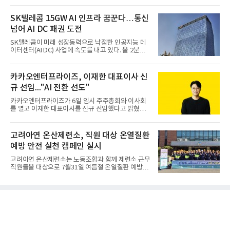
SK텔레콤 15GW AI 인프라 꿈꾼다…통신
넘어 AI DC 패권 도전
SK텔레콤이 미래 성장동력으로 낙점한 인공지능 데
이터센터(AI DC) 사업에 속도를 내고 있다. 올 2분기
AI 데이터센터 매출이 90% 이상 급증한 데 이어, 오
는 2035년까지 총 15GW(기가와트) 규모의 AI DC를
구축하겠다는 대형 청사진을 제시하면서다. 이에 따
카카오엔터프라이즈, 이재한 대표이사 신
라 경쟁 구도 역시 이동통신사인 KT, LG유플러스를
규 선임..."AI 전환 선도"
넘어 네이버, 삼성SDS 등 IT 인프라 기업으로 확장되
고 있다.7일 SK텔레콤에 따르면 회사는 올해 2분기
카카오엔터프라이즈가 6일 임시 주주총회와 이사회
연결 기준 매출 4조 3591억원, 영업이익 5660억원을
를 열고 이재한 대표이사를 신규 선임했다고 밝혔다.
기록했다. 매출은 전년 동기 대비 0.5%, 영업이익은
이 신임 대표는 기술에 대한 이해를 바탕으로 카카오
67.3% 증가한 수치다. AI DC 사업의 성장에 더해 수
엔터프라이즈에서 클라우드인프라·디지털전환(DX)
익성 중심 경영, 그리고 지난해 발생한 일회성 비용에
부문장과 사업부문장을 역임하며 전략 수립부터 사업
고려아연 온산제련소, 직원 대상 온열질환
따른 기저효과가 실
화까지 전 과정을 이끌어왔다. 카카오엔터프라이즈
예방 안전 실천 캠페인 실시
합류 전에는 카카오의 시스템엔지니어링 리더로서 카
카오톡 인프라 아키텍처 설계와 운영을 담당한 경험
고려아연 온산제련소는 노동조합과 함께 제련소 근무
도 있다.카카오엔터프라이즈는 인공지능(AI), 클라우
직원들을 대상으로 7월31일 여름철 온열질환 예방을
드, 검색 등 카카오가 축적해온 기술력과 서비스 운영
위한 안전 실천 캠페인을 실시했다고 밝혔다. 이번 캠
경험을 바탕으로 기업 고객을 대상으로 한 엔터프라
페인은 연일 이어지는 기록적인 폭염으로부터 근로자
이즈 IT 사업을 전개하고 있다. 클라우드서비스제공자
의 건강과 안전을 보호함과 함께, 온열질환 예방수칙
(CSP) 사업을 비
에 대한 관심을 높이고 실천 문화를 촉진하기 위해 마
련됐다고 회사 측은 설명했다.온산제련소 노사는 캠
페인을 통해 △시원하고 깨끗한 물 충분히 섭취하기
△바람·그늘 또는 냉방장치를 이용해 체온 낮추기 △
체감온도 31도 이상 시 충분한 휴식 갖기 △냉각용품