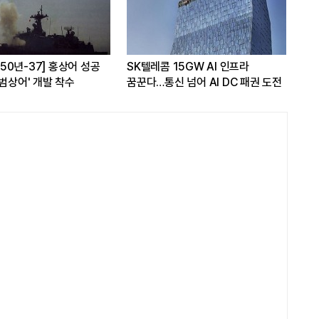
A 50년-37] 홍상어 성공
SK텔레콤 15GW AI 인프라
LG
'범상어' 개발 착수
꿈꾼다…통신 넘어 AI DC 패권 도전
스탠
관