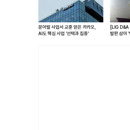
임사…해외
문어발 사업서 교훈 얻은 카카오,
[LIG D&
반등 꾀한다
AI도 핵심 사업 '선택과 집중'
발판 삼아 