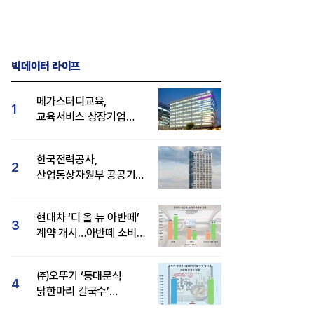
빅데이터 라이프
메가스터디교육,
1
교육서비스 상장기업
브랜드평판 8월 빅데이터
1위...대교 뒤이어
한국전력공사,
2
산업통상자원부 공공기관
브랜드평판 8월 빅데이터
1위
현대차 ‘디 올 뉴 아반떼’
3
계약 개시…아반떼 소비자
관심도·호감도 모두 급등
㈜오뚜기 ‘동대문식
4
닭한마리 칼국수’
인기..."온라인서도 맛·