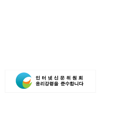
전자, 대형 TV 구독하면
[LIG D&A 50년-36] 지대공
바이미2 구독료 반값...소비자
유도무기의 끝없는 진화 '천궁'
심도 증가