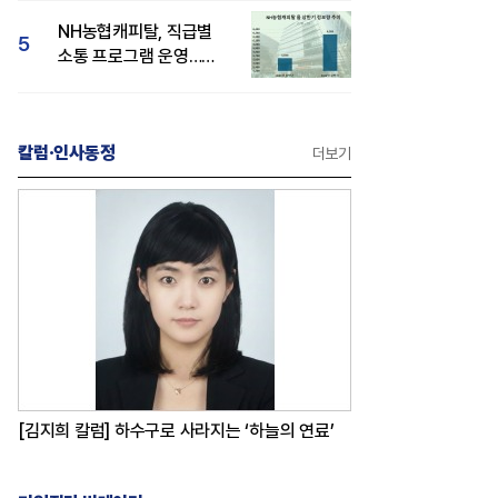
감성 호평"
NH농협캐피탈, 직급별
5
소통 프로그램 운영…
경영성과 등 주목 소비자
관심도 상승
칼럼·인사동정
더보기
[김지희 칼럼] 하수구로 사라지는 ‘하늘의 연료’