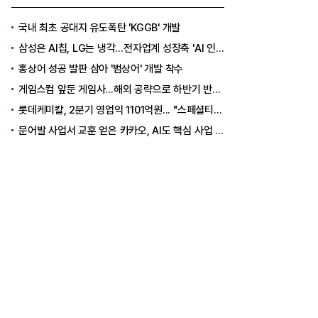
국내 최초 공대지 유도폭탄 'KGGB' 개발
삼성은 AI칩, LG는 냉각…전자업계 성장축 'AI 인프라'로 이동
홍상어 성공 발판 삼아 '범상어' 개발 착수
게임스컴 앞둔 게임사…해외 공략으로 하반기 반등 꾀한다
롯데케미칼, 2분기 영업익 1101억원... "스페셜티 전환 가속"
문어발 사업서 교훈 얻은 카카오, AI도 핵심 사업 '선택과 집중'