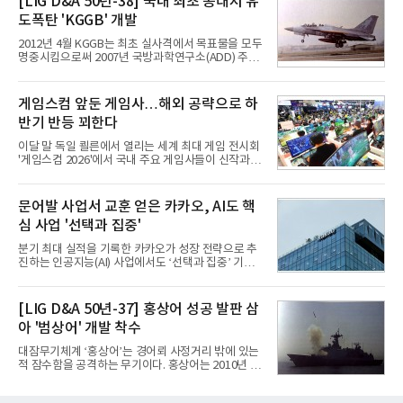
[LIG D&A 50년-38] 국내 최초 공대지 유
루션·전장·로봇 등 기업용 솔루션 사업 확대에 속도를
도폭탄 'KGGB' 개발
내고 있다.9일 업계에 따르면 LG전자는 2분기 생활가
전과 프리미엄 제품 경쟁력에 더해 B2B 사업 확대 효
2012년 4월 KGGB는 최초 실사격에서 목표물을 모두
과로 수익성을 방어한 반면 삼성전자는 디바이스경험
명중시킴으로써 2007년 국방과학연구소(ADD) 주관
(DX) 부문의 TV·생활가전 수익성이 악화됐다. 대신 삼
으로 시작된 KGGB 개발사업에 LIG넥스원은 시제업
성은 AI 메모리 등 반도체 사업을 중심으로 새로운 성
체로 참여했다. 체계개발에는 총 400여억 원의 개발
장 동력을 확보하는 데 집중하고 있다.LG전자는 B2B
비와 62개월의 기간이 소요됐다. 한국형 GPS 유도폭
게임스컴 앞둔 게임사…해외 공략으로 하
사업 확대
탄 KGGB(Korea GPS Guided Bomb)는 국내 최초
반기 반등 꾀한다
의 공대지 유도폭탄으로 2012년에 최종 전투용 적합
판정을 받았다.우리 공군이 운용하는 모든 전투기에
이달 말 독일 쾰른에서 열리는 세계 최대 게임 전시회
탑재할 수 있는 KGGB는 일반목적폭탄(General
'게임스컴 2026'에서 국내 주요 게임사들이 신작과 글
Purpose Bomb)에 장착하여 운용토록 개발됐다.이
로벌 전략을 공개한다. 상반기 게임사들의 실적이 업
는 현재 군에서 보유하고 있는 상당량의 일반목적폭
체별로 엇갈린 가운데 하반기 신작 흥행과 해외 시장
탄을 활용하기 위한 취지였다.항공기에 장착된 KGGB
성과가 실적을 좌우할 핵심 변수로 떠오르고 있다.8일
문어발 사업서 교훈 얻은 카카오, AI도 핵
는 조종사가 휴대하는 명령통신장치(PDU, P
업계에 따르면 올해 상반기 게임업계는 기업별 성적
심 사업 '선택과 집중'
표가 크게 갈렸다. 대표적으로 크래프톤은 'PUBG: 배
틀그라운드'의 안정적인 성장에 힘입어 상반기 연결
분기 최대 실적을 기록한 카카오가 성장 전략으로 추
기준 매출 2조6616억원, 영업이익 9725억원으로 역
진하는 인공지능(AI) 사업에서도 ‘선택과 집중’ 기조
대 최대 실적을 기록했다. 엔씨도 올해 출시한 '아이온
를 강화하고 있다. 경쟁사들이 AI 데이터센터 등 인프
2' 등에 힘입어 호실적을 거둘 것으로 전망된다.반면
라 투자에 나서는 것과 달리, 카카오는 ‘카카오톡’이
넷마블은 2분기 매출이 증가했지만 영업이익은 전년
라는 플랫폼 경쟁력을 활용한 AI 에이전트 서비스에
[LIG D&A 50년-37] 홍상어 성공 발판 삼
동기 대
집중하는 전략이다. 과거 무리한 사업 확장 과정에서
아 '범상어' 개발 착수
겪었던 시행착오를 되풀이하지 않고 핵심 역량에 집
중하겠다는 취지로 풀이된다.7일 업계에 따르면 카카
대잠무기체계 ‘홍상어’는 경어뢰 사정거리 밖에 있는
오는 올해 2분기 연결 기준 매출 2조985억원, 영업이
적 잠수함을 공격하는 무기이다. 홍상어는 2010년 넥
익 2770억원을 기록했다. 전년 동기 대비 매출과 영업
스원퓨처 시절 진해하우스에서 최초 생산돼 전력화가
이익은 각각 9%, 36% 증가해 모두 분기 기준 역대
이뤄졌다. 이후 2012년 한국형 구축함(KDX-1) 이상
최대치다. 상반기 기준 매출은 4조405억원, 영업이익