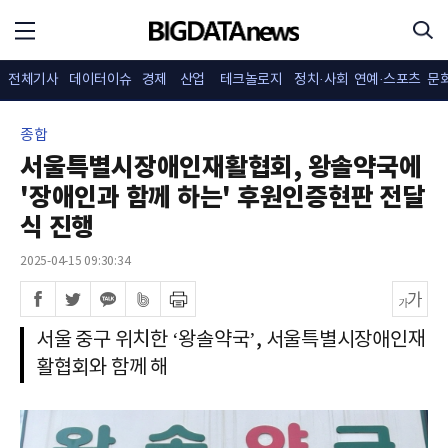
전체기사
데이터이슈
경제
산업
테크놀로지
정치·사회
연예·스포츠
문
종합
서울특별시장애인재활협회, 왕솔약국에
'장애인과 함께 하는' 후원인증현판 전달
식 진행
2025-04-15 09:30:34
서울 중구 위치한 ‘왕솔약국’, 서울특별시장애인재
활협회와 함께 해