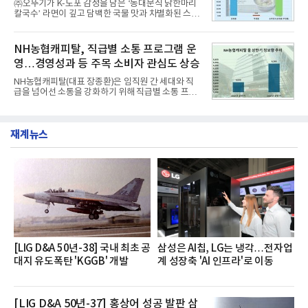
㈜오뚜기가 K-노포 감성을 담은 ‘동대문식 닭한마리
글로벌 준중형 세단의 새로운 기준을 세웠다.아반떼
칼국수’ 라면이 깊고 담백한 국물 맛과 차별화된 스토
는 가솔린 2.0과 1.6 하이브리드 두 가지 파워트레인
리로 출시 초기부터 높은 인기를 얻고 있다고 4일 밝
과 모던, 프리미엄, 인스퍼레이션 세 가지 트림으로
혔다.‘동대문식 닭한마리 칼국수’는 예상을 뛰어넘는
운영된다.◆ 디자인·공간·안전·성능 전반에서 차급을
소비자 호응에 힘입어 지난 7월 13일 첫 선을 보인 지
NH농협캐피탈, 직급별 소통 프로그램 운
넘
단 18일 만에 누적 판매량 50만 개를 돌파하는 성과를
영…경영성과 등 주목 소비자 관심도 상승
거두었다.이번 신제품은 개발진이 전국의 닭한마리
전문점을 직접 찾아 다니며 최적의 육수 비율을 완성
NH농협캐피탈(대표 장종환)은 임직원 간 세대와 직
했다. 자극적이지 않으면서도 깊은 닭육수에 마늘의
급을 넘어선 소통을 강화하기 위해 직급별 소통 프로
개운한 풍미를 더했으며, 국물이 잘 배어들면서도 쫄
그램'너하(NH)고, 나하(NH)고, NH GO!'를 지난 27일
깃한 식감이 살아있는 칼국수 면발을 정교하게 구현
부터 30일까지 서울 원센티널 NH농협캐피탈타워 22
했다는게 회사측의 설명이다.실제 현장 시식 행사에
층에서 운영했다고 31일 밝혔다.이번 프로그램은 경
서도
재계뉴스
영지원부 홍보팀과 2026년 새로이(e)＊가 공동 주관
했으며, ▲팀장·부장(7.27), ▲계장·주임(7.28), ▲과
장·차장(7.29), ▲대리(7.30) 등 직급별로 총 4회에 걸
쳐 진행됐다.참고로 새로이(e)는 NH농협캐피탈 MZ
세대들로(과장~계장) 구성된 자율 참여조직으로, 조
직문화 혁신과 업무 효율성 향상을 위한 다양한 활동
을 추진하며,새로운 변화와 이로운 영향력을 조직전
반에 전파하는 역할
[LIG D&A 50년-38] 국내 최초 공
삼성은 AI칩, LG는 냉각…전자업
대지 유도폭탄 'KGGB' 개발
계 성장축 'AI 인프라'로 이동
[LIG D&A 50년-37] 홍상어 성공 발판 삼