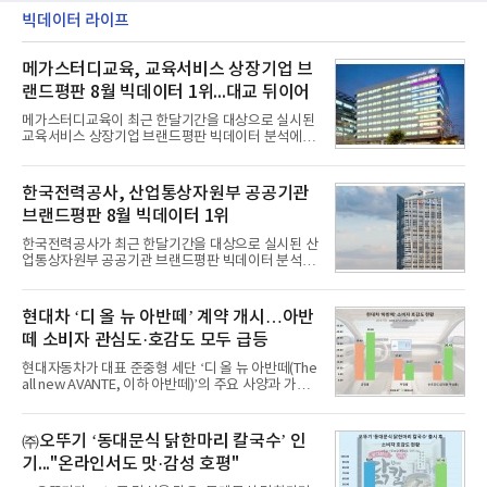
의 함정에 실전 배치됐다.그해 7월 해군은 동해상에서
은 4884억
성능 검증을 위해 홍상어 시험발사를 실시했다. 이때
빅데이터 라이프
홍상어가 목표 지점에서 입수한 후 표적을 타격하지
못하고 물속에서 멈춰버리는 예상 밖의 일이 벌어졌
메가스터디교육, 교육서비스 상장기업 브
다. 2차 품질확인 사격 시험에서도 만족스러운 결과를
얻지 못했다. 완벽한 신뢰성 확보를 위해 LIG넥스원은
랜드평판 8월 빅데이터 1위...대교 뒤이어
국방과학연구소(ADD) 테스크포스(TF)와 합심해 본
격적인 개선 작업에 착수했다.홍상어 유도탄의 모든
메가스터디교육이 최근 한달기간을 대상으로 실시된
분야를
교육서비스 상장기업 브랜드평판 빅데이터 분석에서
1위를 차지했다. 대교와 디지털대상이 뒤를 이었다.7
일 한국기업평판연구소(소장 구창환)는 국내 교육서
비스 상장기업 브랜드를 대상으로 지난 7월 7일부터
한국전력공사, 산업통상자원부 공공기관
8월 7일까지 수집된 소비자 빅데이터 10,074,233건
브랜드평판 8월 빅데이터 1위
을 분석한 결과, 메가스터디교육이 브랜드평판지수
1,710,926을 기록하며 8월 1위에 올랐다고 밝혔다.
한국전력공사가 최근 한달기간을 대상으로 실시된 산
분석에 활용된 빅데이터는 지난 7월(9,491,206건) 대
업통상자원부 공공기관 브랜드평판 빅데이터 분석에
비 6.14% 증가한 수치로, 교육서비스 상장기업 브랜
서 1위를 차지했다. 한국가스공사와 한국수력원자력
드에 대한 소비자 관심이 확대됐다.연구소에 따르면 8
이 순으로 뒤를 이었다.7일 한국기업평판연구소(소장
월 교육서비스 상장기업 브랜드평판 순위는 메가스터
구창환)는 산업통상자원부 공공기관 41개 브랜드를
현대차 ‘디 올 뉴 아반떼’ 계약 개시…아반
디교육, 대교, 디지
대상으로 지난 7월 7일부터 8월 7일까지 수집된 소비
떼 소비자 관심도·호감도 모두 급등
자 빅데이터 91,102,549건을 분석한 결과, 한국전력
공사가 브랜드평판지수 10,670,633을 기록하며 8월
현대자동차가 대표 준중형 세단 ‘디 올 뉴 아반떼(The
1위에 올랐다고 밝혔다. 분석에 활용된 빅데이터는 지
all new AVANTE, 이하 아반떼)’의 주요 사양과 가격
난 7월(88,893,823건) 대비 2.48% 증가한 수치다.연
을 공개하고 5일부터 계약을 시작한다고 밝혔다.아반
구소에 따르면 8월 산업통상자원부 공공기관 브랜드
떼는 6년 만에 선보이는 8세대 완전변경 모델로, ▲정
평판 30위 순위는 한국전력공사, 한국가스공사, 한국
교한 선과 면을 중심으로 완성한 파격적인 디자인 ▲
㈜오뚜기 ‘동대문식 닭한마리 칼국수’ 인
수력원자력, 한국석
과거 중형 세단 수준으로 확대된 차체 제원 ▲글로벌
기..."온라인서도 맛·감성 호평"
최고 수준의 안전성 ▲성능과 효율을 동시에 높인 주
행 완성도 ▲첨단 편의 및 디지털 사양 적용 등을 통해