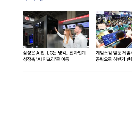
궁' 중거리
삼성은 AI칩, LG는 냉각…전자업계
게임스컴 앞둔 게임
준 제시
성장축 'AI 인프라'로 이동
공략으로 하반기 반