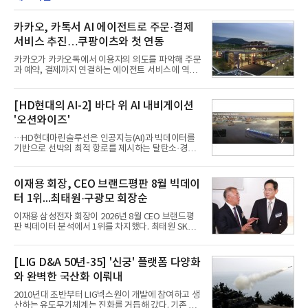
카카오, 카톡서 AI 에이전트로 주문·결제
서비스 추진…쿠팡이츠와 첫 연동
카카오가 카카오톡에서 이용자의 의도를 파악해 주문
과 예약, 결제까지 연결하는 에이전트 서비스에 역량
을 집중한다. 음식 배달을 시작으로 커머스와 예약, 여
행 등으로 적용 범위를 넓혀 AI를 새로운 톡비즈 성장
축으로 만들겠다는 구상이다.정신아 카카오 대표는 6
[HD현대의 AI-2] 바다 위 AI 내비게이션
일 열린 2분기 실적 발표 컨퍼런스콜에서 "AI는 톡비
'오션와이즈'
즈 성장 재점화의 핵심이자 주요 매출원으로 자리 잡
을 것"이라며 이같은 AI 사업 전략을 공개했다. 카카
···HD현대마린슬루선은 인공지능(AI)과 빅데이터를
오는 이날 함께 발표한 2분기 연결 매출이 전년 동기
기반으로 선박의 최적 항로를 제시하는 탈탄소·경제
대비 9% 증가한 2조985억원, 영업이익은 36% 늘어
운항 솔루션 ‘오션와이즈’를 운영하고 있다. 별도의
난 2770억원이라고 밝혔다. 매출과 영업이익 모두 분
장비 설치 없이 일고리즘 만으로 선박의 탄소 배출량
기 기준 역대 최대치다. 카카오는 플랫폼 부문 매출이
을 모니터링 및 예측하며, 연료 소비를 최소화하는 운
이재용 회장, CEO 브랜드평판 8월 빅데이
17% 증가하
항 가이드라인을 제공한다.오션와이즈의 핵심 기능은
터 1위...최태원·구광모 회장순
CI(탄소집약도지수) 실시간 관리 예측, 시 기반 최적
항로 추천, 선단 관리 등이다. HD현대오일뱅크와의
이재용 삼성전자 회장이 2026년 8월 CEO 브랜드평
실증에서는 총 13개 구간, 10만6000km 항해를 통해
판 빅데이터 분석에서 1위를 차지했다. 최태원 SK그
평균 5.3%의 연료 질감 효과를 입증했다. 이는 연간 1
룹 회장과 구광모 LG그룹 회장이 뒤를 이었다.6일 한
만t의 연료를 사용하는 선박 1척 기준 약 3억5000만
국기업평판연구소(소장 구창환)는 빅데이터뉴스와
원의 비용 절감에 해당한다.주목할 점은 오션와이즈
함께 60명의 CEO 브랜드를 대상으로 2026년 7월 6
[LIG D&A 50년-35] '신궁' 플랫폼 다양화
의 핵심
일부터 8월 6일까지 수집된 소비자 빅데이터
와 완벽한 국산화 이뤄내
7,395,735건을 분석한 결과, 삼성 이재용 회장이 브
랜드평판지수 1,984,715를 기록하며 8월 1위에 올랐
2010년대 초반부터 LIG넥스원이 개발에 참여하고 생
다고 밝혔다. 분석에 활용된 빅데이터는 지난 7월
산하는 유도무기체계는 진화를 거듭해 갔다. 기존 무