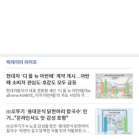
빅데이터 라이프
현대차 ‘디 올 뉴 아반떼’ 계약 개시…아반
떼 소비자 관심도·호감도 모두 급등
현대자동차가 대표 준중형 세단 ‘디 올 뉴 아반떼(The
all new AVANTE, 이하 아반떼)’의 주요 사양과 가격
을 공개하고 5일부터 계약을 시작한다고 밝혔다.아반
떼는 6년 만에 선보이는 8세대 완전변경 모델로, ▲정
교한 선과 면을 중심으로 완성한 파격적인 디자인 ▲
㈜오뚜기 ‘동대문식 닭한마리 칼국수’ 인
과거 중형 세단 수준으로 확대된 차체 제원 ▲글로벌
기..."온라인서도 맛·감성 호평"
최고 수준의 안전성 ▲성능과 효율을 동시에 높인 주
행 완성도 ▲첨단 편의 및 디지털 사양 적용 등을 통해
㈜오뚜기가 K-노포 감성을 담은 ‘동대문식 닭한마리
글로벌 준중형 세단의 새로운 기준을 세웠다.아반떼
칼국수’ 라면이 깊고 담백한 국물 맛과 차별화된 스토
는 가솔린 2.0과 1.6 하이브리드 두 가지 파워트레인
리로 출시 초기부터 높은 인기를 얻고 있다고 4일 밝
과 모던, 프리미엄, 인스퍼레이션 세 가지 트림으로