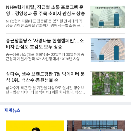
혔다.‘동대문식 닭한마리 칼국수’는 예상을 뛰어넘는
운영된다.◆ 디자인·공간·안전·성능 전반에서 차급을
소비자 호응에 힘입어 지난 7월 13일 첫 선을 보인 지
NH농협캐피탈, 직급별 소통 프로그램 운
넘
단 18일 만에 누적 판매량 50만 개를 돌파하는 성과를
영…경영성과 등 주목 소비자 관심도 상승
거두었다.이번 신제품은 개발진이 전국의 닭한마리
전문점을 직접 찾아 다니며 최적의 육수 비율을 완성
NH농협캐피탈(대표 장종환)은 임직원 간 세대와 직
했다. 자극적이지 않으면서도 깊은 닭육수에 마늘의
급을 넘어선 소통을 강화하기 위해 직급별 소통 프로
개운한 풍미를 더했으며, 국물이 잘 배어들면서도 쫄
그램'너하(NH)고, 나하(NH)고, NH GO!'를 지난 27일
깃한 식감이 살아있는 칼국수 면발을 정교하게 구현
부터 30일까지 서울 원센티널 NH농협캐피탈타워 22
했다는게 회사측의 설명이다.실제 현장 시식 행사에
층에서 운영했다고 31일 밝혔다.이번 프로그램은 경
종근당홀딩스 '사랑나눔 헌혈캠페인'…소
서도
영지원부 홍보팀과 2026년 새로이(e)＊가 공동 주관
비자 관심도·호감도 모두 상승
했으며, ▲팀장·부장(7.27), ▲계장·주임(7.28), ▲과
장·차장(7.29), ▲대리(7.30) 등 직급별로 총 4회에 걸
종근당홀딩스(대표 최희남)는 22일부터 30일까지 종
쳐 진행됐다.참고로 새로이(e)는 NH농협캐피탈 MZ
근당과 계열사 전국 6개 사업장에서 ‘2026년 사랑나
세대들로(과장~계장) 구성된 자율 참여조직으로, 조
눔 헌혈캠페인’을 실시했다고 31일 밝혔다.이번 캠페
직문화 혁신과 업무 효율성 향상을 위한 다양한 활동
인은 장마와 폭염, 여름휴가 등으로 헌혈 참여가 줄어
을 추진하며,새로운 변화와 이로운 영향력을 조직전
드는 시기에 안정적 혈액 수급에 기여하고 생명나눔
삼다수, 생수 브랜드평판 7월 빅데이터 분
반에 전파하는 역할
문화를 확산하기 위해 마련됐다.캠페인은 종근당 천
석 1위...백산수·동원샘물 순
안공장을 시작으로 ▲효종연구소 ▲종근당바이오 안
산공장 ▲경보제약 아산본사 ▲종근당건강 당진공장
삼다수가 최근 한 달 기간을 대상으로 실시된 생수 브
▲종근당 본사 등 전국 6개 사업장에서 릴레이 방식
랜드평판 빅데이터 분석에서 1위를 차지했다. 백산수
으로 이어졌다.캠페인 기간에는 임직원의 참여를 독
와 동원샘물이 뒤를 이었다.31일 한국기업평판연구
려하기 위해 헌혈 퀴즈와 행운 복권 등 다양한 이벤트
소(소장 구창환)는 국내 소비자들에게 사랑받는 21개
도 진행했다.종근당홀딩스는 임직원들이 기부한 헌혈
생수 브랜드를 대상으로 지난 6월 30일부터 7월 31일
증을 한국백혈병
재계뉴스
까지 수집된 소비자 빅데이터 3,702,555건을 분석한
결과, 삼다수가 브랜드평판지수 1,594,583을 기록하
며 7월 1위에 올랐다고 밝혔다. 분석에 활용된 빅데이
터는 지난 4월(3,435,836건) 대비 7.76% 증가한 수
치다.연구소에 따르면 7월 생수 브랜드평판 순위는 삼