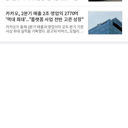
(14,233,797건) 대비 48.04% 감소한 수치다.8월
기체계에 기반한 새로운 기능이 추가되기도 하고, 활
CEO 브랜드평판 30위 순위는 이재용, 최태원, 정의
용도가 떨어지는 재래식 무기를 새롭게 활용하는 방
선, 구광모, 신동빈, 박현주, 이해진, 정원주, 함영주,
안이 강구됐다. 또 핵심 구성품 국산화를 통해 수출상
카카오, 2분기 매출 2조·영업익 2770억
김승연, 이재현, 강호동, 김범수, 양종
의 제약을 해소하고자 노력했다. 이러한 LIG넥스원의
'역대 최대'..."플랫폼 사업 전반 고른 성장"
신기술 개발 성과가 집약된 무기체계가 바로 휴대용
지대공 유도무기 ‘신궁’이다.신궁은 이미 2009년 수
카카오가 올해 2분기 매출과 영업이익 모두 분기 기준
출을 위한 개량형 멀티런처 개발을 완료함으로써 기
사상 최대 실적을 기록했다. 광고와 커머스, 모빌리
능 다양화와 계열화 가능성을 선보인 바 있었다. 이번
티, 페이 등 플랫폼 사업이 고르게 성장하며 실적을 견
엔 기존 K-30 30mm 대공포 비호 체계에 신궁을 장착
인했다.카카오는 6일 연결 기준 올해 2분기 매출 2조
하는 개량사업, 일명 ‘비호복합’ 프로젝트가 2009년
985억원, 영업이익 2770억원을 기록했다고 밝혔다.
부터 진행됐
전년 동기 대비 매출은 9%, 영업이익은 36% 늘어난
수치다. 전년 동기 실적과 증가율은 카카오게임즈와
카카오헬스케어 관련 손익을 중단영업손익으로 반영
한 기준으로 산출됐다. 지난해 2분기 매출은 1조9175
억원, 영업이익은 2039억원이었다.플랫폼 부문 매출
은 1조2303억원으로 전년 동기 대비 17% 증가했다.
카카오톡 내 광고와 커머스 사업을 아우르는 톡비즈
매출은 6432억원