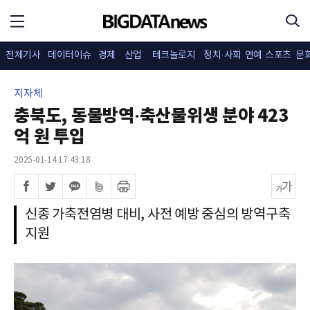
전체기사
데이터이슈
경제
산업
테크놀로지
정치·사회
연예·스포츠
문
지자체
충북도, 동물방역·축산물위생 분야 423
억 원 투입
2025-01-14 17:43:18
신종 가축전염병 대비, 사전 예방 중심의 방역구축
지원