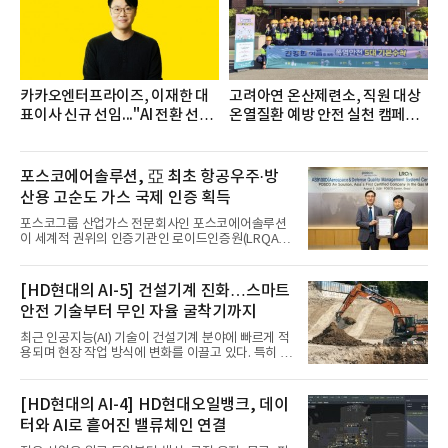
다수, 백산수, 동원샘물, 스파클, 아이시스, 에비앙,
몽베스트, 크리스탈, 풀무원샘물, 평창수, 지리산수,
진로 석수,
카카오엔터프라이즈, 이재한 대
고려아연 온산제련소, 직원 대상
표이사 신규 선임..."AI 전환 선
온열질환 예방 안전 실천 캠페인
도"
실시
포스코에어솔루션, 亞 최초 항공우주·방
산용 고순도 가스 국제 인증 획득
포스코그룹 산업가스 전문회사인 포스코에어솔루션
이 세계적 권위의 인증기관인 로이드인증원(LRQA)
으로부터 아시아 지역 최초로 항공우주 및 방산용 고
순도 희귀가스 제조 분야 국제공인 인증인 ‘항공우주·
방산 품질경영시스템(AS9100D)’을 획득했다.포스코
[HD현대의 AI-5] 건설기계 진화…스마트
에어솔루션은 6일 서울 포스코센터에서 김대연 포스
안전 기술부터 무인 자율 굴착기까지
코에어솔루션 대표, 이일형 로이드인증원(LRQA) 한
국지사 대표 등이 참석한 가운데 ‘항공우주·방산 품질
최근 인공지능(AI) 기술이 건설기계 분야에 빠르게 적
경영시스템(AS9100D)’ 인증수여식을 가졌다고 밝혔
용되며 현장 작업 방식에 변화를 이끌고 있다. 특히 무
다.포스코에어솔루션이 획득한 AS9100D는 국제 품
인 자율화 기술은 작업 효율을 획기적으로 높이며 스
질경영시스템 표준(ISO 9001)을 기반으로 항공우주
마트 건설 현장 구현을 앞당기고 있다.HD현대사이트
및 방위산업의 엄격한 특수 요구사항을 반영한 글로
솔루션은 최근 스위스 건설 현장에서 무인 자율 굴착
[HD현대의 AI-4] HD현대오일뱅크, 데이
벌 표준이다. 특히 미세
기를 투입했다. 실제 공사를 진행한 것은 처음으로, 건
터와 AI로 흩어진 밸류체인 연결
설장비 자율화 기술의 새로운 이정표를 제시했다.이
번에 투입된 무인 자율 굴착기는 유럽 대형 건설그룹