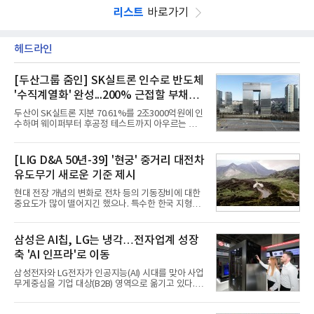
리스트
바로가기
헤드라인
[두산그룹 줌인] SK실트론 인수로 반도체
'수직계열화' 완성...200% 근접할 부채비
율 부담
두산이 SK실트론 지분 70.61%를 2조3000억원에 인
수하며 웨이퍼부터 후공정 테스트까지 아우르는 반도
체 수직계열화를 완성했다. 인수 대상인 SK실트론은
지난해 5742억원의 순손실을 내며 신용등급 하향검
토 대상에 올라 있다. 두산의 연결 기준 부채비율도 인
[LIG D&A 50년-39] '현궁' 중거리 대전차
수금융 1조원을 가정할 경우 200%에 근접한 191%
유도무기 새로운 기준 제시
까지 오를 것으로 신용평가사들은 추산하고 있다.10
일 금융감독원 전자공시와 업계 등에 따르면 ㈜두산
현대 전장 개념의 변화로 전차 등의 기동장비에 대한
은 지난달 31일 이사회를 열고 SK㈜가 보유한 SK실
중요도가 많이 떨어지긴 했으나. 특수한 한국 지형을
트론 지분 70.61%를 인수하는 주식매매계약(SPA)
고려할 때 북한군 전차부대는 여전히 위협적인 존재
체결을 승인했다고 공시했다. 계약서에는 장용호 SK
로 평가되고 있다. 그러나 우리 군이 운용 중인 대전차
㈜ 대표이사와 김민철 두산 대표이사가 각각 서명했
무기는 관통력과 유효사거리 모두 만족스럽지 못해
삼성은 AI칩, LG는 냉각…전자업계 성장
다. 매각 대상 지분은 SK㈜가
적 전차 파괴에 효과적이지 못했다. 특히 노후화된 대
축 'AI 인프라'로 이동
전차 무기에 대한 군수지원이 미흡해 전력 발휘가 어
려웠다.따라서 부족한 사거리의 한계를 극복하고 아
삼성전자와 LG전자가 인공지능(AI) 시대를 맞아 사업
군의 생존성을 극대화할 수 있는 대전차 유도무기 개
무게중심을 기업 대상(B2B) 영역으로 옮기고 있다.
발이 절실했다.2007년부터 국방과학연구소(ADD) 주
TV와 생활가전 등 전통적인 소비자 시장이 성숙기에
관으로 중거리 대전차 유도무기 탐색개발을 시작했
접어든 가운데 삼성전자는 AI 반도체를 중심으로 데
다. 5대 개발 전략으로 성능 우위, 소량화경량화 실현,