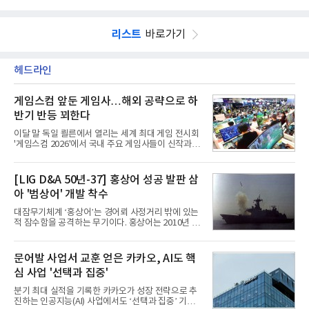
리스트
바로가기
헤드라인
게임스컴 앞둔 게임사…해외 공략으로 하
반기 반등 꾀한다
이달 말 독일 쾰른에서 열리는 세계 최대 게임 전시회
'게임스컴 2026'에서 국내 주요 게임사들이 신작과 글
로벌 전략을 공개한다. 상반기 게임사들의 실적이 업
체별로 엇갈린 가운데 하반기 신작 흥행과 해외 시장
성과가 실적을 좌우할 핵심 변수로 떠오르고 있다.8일
[LIG D&A 50년-37] 홍상어 성공 발판 삼
업계에 따르면 올해 상반기 게임업계는 기업별 성적
아 '범상어' 개발 착수
표가 크게 갈렸다. 대표적으로 크래프톤은 'PUBG: 배
틀그라운드'의 안정적인 성장에 힘입어 상반기 연결
대잠무기체계 ‘홍상어’는 경어뢰 사정거리 밖에 있는
기준 매출 2조6616억원, 영업이익 9725억원으로 역
적 잠수함을 공격하는 무기이다. 홍상어는 2010년 넥
대 최대 실적을 기록했다. 엔씨도 올해 출시한 '아이온
스원퓨처 시절 진해하우스에서 최초 생산돼 전력화가
2' 등에 힘입어 호실적을 거둘 것으로 전망된다.반면
이뤄졌다. 이후 2012년 한국형 구축함(KDX-1) 이상
넷마블은 2분기 매출이 증가했지만 영업이익은 전년
의 함정에 실전 배치됐다.그해 7월 해군은 동해상에서
문어발 사업서 교훈 얻은 카카오, AI도 핵
동기 대
성능 검증을 위해 홍상어 시험발사를 실시했다. 이때
심 사업 '선택과 집중'
홍상어가 목표 지점에서 입수한 후 표적을 타격하지
못하고 물속에서 멈춰버리는 예상 밖의 일이 벌어졌
분기 최대 실적을 기록한 카카오가 성장 전략으로 추
다. 2차 품질확인 사격 시험에서도 만족스러운 결과를
진하는 인공지능(AI) 사업에서도 ‘선택과 집중’ 기조
얻지 못했다. 완벽한 신뢰성 확보를 위해 LIG넥스원은