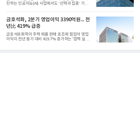
보수 영향과 원료 가격 변동에 따른 래깅 효과로 전분
진하는 인공지능(AI) 사업에서도 ‘선택과 집중’ 기조
기 대비 수익성은 둔화됐지만 흑자 전환 흐름을 유지
를 강화하고 있다. 경쟁사들이 AI 데이터센터 등 인프
했다.첨단소재 부문은 매출 1조1551억원, 영업이익
라 투자에 나서는 것과 달리, 카카오는 ‘카카오톡’이
1325억원을 기록했다. 주요 제품의 스프레드 확대와
라는 플랫폼 경쟁력을 활용한 AI 에이전트 서비스에
금호석화, 2분기 영업이익 3390억원... 전
우호적인 환율 효과
집중하는 전략이다. 과거 무리한 사업 확장 과정에서
년比 419% 급증
겪었던 시행착오를 되풀이하지 않고 핵심 역량에 집
중하겠다는 취지로 풀이된다.7일 업계에 따르면 카카
금호석유화학이 주력 제품 판매 호조에 힘입어 영업
오는 올해 2분기 연결 기준 매출 2조985억원, 영업이
이익이 전년 동기 대비 419.7% 증가하는 '깜짝 실
익 2770억원을 기록했다. 전년 동기 대비 매출과 영업
적'을 냈다. 금호석유화학은 연결 기준 올해 2분기 영
이익은 각각 9%, 36% 증가해 모두 분기 기준 역대
업이익이 3390억원으로 지난해 동기보다 419.7% 증
최대치다. 상반기 기준 매출은 4조405억원, 영업이익
가한 것으로 잠정 집계됐다고 7일 공시했다.매출은 2
은 4884억
조2682억원으로 지난해 동기 대비 27.9% 증가했다.
순이익은 3004억원으로 420.4% 늘었다.이번 호실적
은 주력 제품인 NB라텍스와 합성수지 판매 호조가 견
인한 것으로 풀이된다. 미국의 중국산 의료용 고무장
갑 관세 인상 이후 동남아 장갑업체의 가동률이 높아
지면서 NB라텍스 수요가 증가했고, 원재료인 부타디
엔(BD) 가격 상승분을 제품 가격에 반영하면서 수익
성이 개선됐다.금호석유