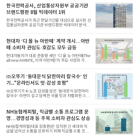
비스 상장기업 브랜드를 대상으로 지난 7월 7일부터
한국전력공사, 산업통상자원부 공공기관
8월 7일까지 수집된 소비자 빅데이터 10,074,233건
브랜드평판 8월 빅데이터 1위
을 분석한 결과, 메가스터디교육이 브랜드평판지수
1,710,926을 기록하며 8월 1위에 올랐다고 밝혔다.
한국전력공사가 최근 한달기간을 대상으로 실시된 산
분석에 활용된 빅데이터는 지난 7월(9,491,206건) 대
업통상자원부 공공기관 브랜드평판 빅데이터 분석에
비 6.14% 증가한 수치로, 교육서비스 상장기업 브랜
서 1위를 차지했다. 한국가스공사와 한국수력원자력
드에 대한 소비자 관심이 확대됐다.연구소에 따르면 8
이 순으로 뒤를 이었다.7일 한국기업평판연구소(소장
월 교육서비스 상장기업 브랜드평판 순위는 메가스터
구창환)는 산업통상자원부 공공기관 41개 브랜드를
현대차 ‘디 올 뉴 아반떼’ 계약 개시…아반
디교육, 대교, 디지
대상으로 지난 7월 7일부터 8월 7일까지 수집된 소비
떼 소비자 관심도·호감도 모두 급등
자 빅데이터 91,102,549건을 분석한 결과, 한국전력
공사가 브랜드평판지수 10,670,633을 기록하며 8월
현대자동차가 대표 준중형 세단 ‘디 올 뉴 아반떼(The
1위에 올랐다고 밝혔다. 분석에 활용된 빅데이터는 지
all new AVANTE, 이하 아반떼)’의 주요 사양과 가격
난 7월(88,893,823건) 대비 2.48% 증가한 수치다.연
을 공개하고 5일부터 계약을 시작한다고 밝혔다.아반
구소에 따르면 8월 산업통상자원부 공공기관 브랜드
떼는 6년 만에 선보이는 8세대 완전변경 모델로, ▲정
평판 30위 순위는 한국전력공사, 한국가스공사, 한국
교한 선과 면을 중심으로 완성한 파격적인 디자인 ▲
㈜오뚜기 ‘동대문식 닭한마리 칼국수’ 인
수력원자력, 한국석
과거 중형 세단 수준으로 확대된 차체 제원 ▲글로벌
기..."온라인서도 맛·감성 호평"
최고 수준의 안전성 ▲성능과 효율을 동시에 높인 주
행 완성도 ▲첨단 편의 및 디지털 사양 적용 등을 통해
㈜오뚜기가 K-노포 감성을 담은 ‘동대문식 닭한마리
글로벌 준중형 세단의 새로운 기준을 세웠다.아반떼
칼국수’ 라면이 깊고 담백한 국물 맛과 차별화된 스토
는 가솔린 2.0과 1.6 하이브리드 두 가지 파워트레인
리로 출시 초기부터 높은 인기를 얻고 있다고 4일 밝
과 모던, 프리미엄, 인스퍼레이션 세 가지 트림으로
혔다.‘동대문식 닭한마리 칼국수’는 예상을 뛰어넘는
운영된다.◆ 디자인·공간·안전·성능 전반에서 차급을
소비자 호응에 힘입어 지난 7월 13일 첫 선을 보인 지
NH농협캐피탈, 직급별 소통 프로그램 운
넘
단 18일 만에 누적 판매량 50만 개를 돌파하는 성과를
영…경영성과 등 주목 소비자 관심도 상승
거두었다.이번 신제품은 개발진이 전국의 닭한마리
전문점을 직접 찾아 다니며 최적의 육수 비율을 완성
NH농협캐피탈(대표 장종환)은 임직원 간 세대와 직
했다. 자극적이지 않으면서도 깊은 닭육수에 마늘의
급을 넘어선 소통을 강화하기 위해 직급별 소통 프로
개운한 풍미를 더했으며, 국물이 잘 배어들면서도 쫄
그램'너하(NH)고, 나하(NH)고, NH GO!'를 지난 27일
깃한 식감이 살아있는 칼국수 면발을 정교하게 구현