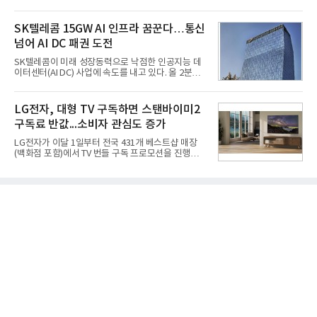
를 강화하고 있다. 경쟁사들이 AI 데이터센터 등 인프
국방과학연구소(ADD) 테스크포스(TF)와 합심해 본
라 투자에 나서는 것과 달리, 카카오는 ‘카카오톡’이
격적인 개선 작업에 착수했다.홍상어 유도탄의 모든
라는 플랫폼 경쟁력을 활용한 AI 에이전트 서비스에
SK텔레콤 15GW AI 인프라 꿈꾼다…통신
분야를
집중하는 전략이다. 과거 무리한 사업 확장 과정에서
넘어 AI DC 패권 도전
겪었던 시행착오를 되풀이하지 않고 핵심 역량에 집
중하겠다는 취지로 풀이된다.7일 업계에 따르면 카카
SK텔레콤이 미래 성장동력으로 낙점한 인공지능 데
오는 올해 2분기 연결 기준 매출 2조985억원, 영업이
이터센터(AI DC) 사업에 속도를 내고 있다. 올 2분기
익 2770억원을 기록했다. 전년 동기 대비 매출과 영업
AI 데이터센터 매출이 90% 이상 급증한 데 이어, 오
이익은 각각 9%, 36% 증가해 모두 분기 기준 역대
는 2035년까지 총 15GW(기가와트) 규모의 AI DC를
최대치다. 상반기 기준 매출은 4조405억원, 영업이익
구축하겠다는 대형 청사진을 제시하면서다. 이에 따
LG전자, 대형 TV 구독하면 스탠바이미2
은 4884억
라 경쟁 구도 역시 이동통신사인 KT, LG유플러스를
구독료 반값...소비자 관심도 증가
넘어 네이버, 삼성SDS 등 IT 인프라 기업으로 확장되
고 있다.7일 SK텔레콤에 따르면 회사는 올해 2분기
LG전자가 이달 1일부터 전국 431개 베스트샵 매장
연결 기준 매출 4조 3591억원, 영업이익 5660억원을
(백화점 포함)에서 TV 번들 구독 프로모션을 진행하고
기록했다. 매출은 전년 동기 대비 0.5%, 영업이익은
있다. 대형 TV 구독 시 스탠바이미2 구독료를 반값 할
67.3% 증가한 수치다. AI DC 사업의 성장에 더해 수
인해주는 프로모션이다.대상 제품은 65·77·83형 올
익성 중심 경영, 그리고 지난해 발생한 일회성 비용에
레드, 75·86·100형 마이크로 RGB, 75·86형 미니
따른 기저효과가 실
RGB 등 거실용 TV로 인기가 높은 베스트셀러 TV 20
개 모델이며, 동시 구독 계약 시 스탠바이미2(모델명
27LX6TPGA) 구독료를 50% 할인 받을 수 있다. 프로
모션 대상 모델과 혜택, 구독료 등 프로모션 세부 사항
은 베스트샵 판매 매니저에게 문의하면 자세히 안내
받을 수 있다.LG TV를 구독으로 이용하면 최대 6년까
지 구독 계약기간 내 무상 A/S를 받을 수 있으며, 이사
등으로 이전