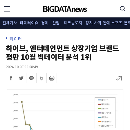
전체기사
데이터이슈
경제
산업
테크놀로지
정치·사회
연예·스포츠
문
빅데이터
하이브, 엔터테인먼트 상장기업 브랜드
평판 10월 빅데이터 분석 1위
2024-10-07 09:08:49