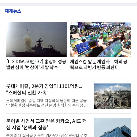
부터 30일까지 서울 원센티널 NH농협캐피탈타워 22
했다는게 회사측의 설명이다.실제 현장 시식 행사에
층에서 운영했다고 31일 밝혔다.이번 프로그램은 경
서도
재계뉴스
영지원부 홍보팀과 2026년 새로이(e)＊가 공동 주관
했으며, ▲팀장·부장(7.27), ▲계장·주임(7.28), ▲과
장·차장(7.29), ▲대리(7.30) 등 직급별로 총 4회에 걸
쳐 진행됐다.참고로 새로이(e)는 NH농협캐피탈 MZ
세대들로(과장~계장) 구성된 자율 참여조직으로, 조
직문화 혁신과 업무 효율성 향상을 위한 다양한 활동
을 추진하며,새로운 변화와 이로운 영향력을 조직전
반에 전파하는 역할
[LIG D&A 50년-37] 홍상어 성공
게임스컴 앞둔 게임사…해외 공
발판 삼아 '범상어' 개발 착수
략으로 하반기 반등 꾀한다
롯데케미칼, 2분기 영업익 1101억원...
"스페셜티 전환 가속"
롯데케미칼이 중동 지역 지정학적 불안에 따른 공급
망 불확실성 지속에도 생산 운영 최적화와 수익성 중
심의 사업 운영을 통해 전분기에 이어 흑자 기조를 이
어갔다.롯데케미칼이 2026년 2분기 연결 기준 매출
액 5조6864억원, 영업이익 1101억원을 기록했다고 7
문어발 사업서 교훈 얻은 카카오, AI도 핵
일 밝혔다. 사업별로는 기초화학 부문(롯데케미칼 기
심 사업 '선택과 집중'
초소재사업·LC타이탄·LC USA·롯데대산석화)이 매
출 3조9403억원, 영업이익 23억원을 기록했다. 정기
분기 최대 실적을 기록한 카카오가 성장 전략으로 추