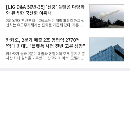
국기업평판연구소(소장 구창환)는 빅데이터뉴스와
원의 비용 절감에 해당한다.주목할 점은 오션와이즈
함께 60명의 CEO 브랜드를 대상으로 2026년 7월 6
[LIG D&A 50년-35] '신궁' 플랫폼 다양화
의 핵심
일부터 8월 6일까지 수집된 소비자 빅데이터
와 완벽한 국산화 이뤄내
7,395,735건을 분석한 결과, 삼성 이재용 회장이 브
랜드평판지수 1,984,715를 기록하며 8월 1위에 올랐
2010년대 초반부터 LIG넥스원이 개발에 참여하고 생
다고 밝혔다. 분석에 활용된 빅데이터는 지난 7월
산하는 유도무기체계는 진화를 거듭해 갔다. 기존 무
(14,233,797건) 대비 48.04% 감소한 수치다.8월
기체계에 기반한 새로운 기능이 추가되기도 하고, 활
CEO 브랜드평판 30위 순위는 이재용, 최태원, 정의
용도가 떨어지는 재래식 무기를 새롭게 활용하는 방
선, 구광모, 신동빈, 박현주, 이해진, 정원주, 함영주,
안이 강구됐다. 또 핵심 구성품 국산화를 통해 수출상
카카오, 2분기 매출 2조·영업익 2770억
김승연, 이재현, 강호동, 김범수, 양종
의 제약을 해소하고자 노력했다. 이러한 LIG넥스원의
'역대 최대'..."플랫폼 사업 전반 고른 성장"
신기술 개발 성과가 집약된 무기체계가 바로 휴대용
지대공 유도무기 ‘신궁’이다.신궁은 이미 2009년 수
카카오가 올해 2분기 매출과 영업이익 모두 분기 기준
출을 위한 개량형 멀티런처 개발을 완료함으로써 기
사상 최대 실적을 기록했다. 광고와 커머스, 모빌리
능 다양화와 계열화 가능성을 선보인 바 있었다. 이번
티, 페이 등 플랫폼 사업이 고르게 성장하며 실적을 견
엔 기존 K-30 30mm 대공포 비호 체계에 신궁을 장착
인했다.카카오는 6일 연결 기준 올해 2분기 매출 2조
하는 개량사업, 일명 ‘비호복합’ 프로젝트가 2009년
985억원, 영업이익 2770억원을 기록했다고 밝혔다.
부터 진행됐
전년 동기 대비 매출은 9%, 영업이익은 36% 늘어난
수치다. 전년 동기 실적과 증가율은 카카오게임즈와
카카오헬스케어 관련 손익을 중단영업손익으로 반영
한 기준으로 산출됐다. 지난해 2분기 매출은 1조9175
억원, 영업이익은 2039억원이었다.플랫폼 부문 매출
은 1조2303억원으로 전년 동기 대비 17% 증가했다.
카카오톡 내 광고와 커머스 사업을 아우르는 톡비즈
매출은 6432억원