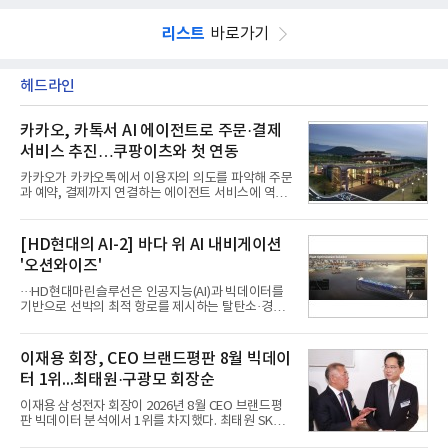
리스트
바로가기
헤드라인
카카오, 카톡서 AI 에이전트로 주문·결제
서비스 추진…쿠팡이츠와 첫 연동
카카오가 카카오톡에서 이용자의 의도를 파악해 주문
과 예약, 결제까지 연결하는 에이전트 서비스에 역량
을 집중한다. 음식 배달을 시작으로 커머스와 예약, 여
행 등으로 적용 범위를 넓혀 AI를 새로운 톡비즈 성장
축으로 만들겠다는 구상이다.정신아 카카오 대표는 6
[HD현대의 AI-2] 바다 위 AI 내비게이션
일 열린 2분기 실적 발표 컨퍼런스콜에서 "AI는 톡비
'오션와이즈'
즈 성장 재점화의 핵심이자 주요 매출원으로 자리 잡
을 것"이라며 이같은 AI 사업 전략을 공개했다. 카카
···HD현대마린슬루선은 인공지능(AI)과 빅데이터를
오는 이날 함께 발표한 2분기 연결 매출이 전년 동기
기반으로 선박의 최적 항로를 제시하는 탈탄소·경제
대비 9% 증가한 2조985억원, 영업이익은 36% 늘어
운항 솔루션 ‘오션와이즈’를 운영하고 있다. 별도의
난 2770억원이라고 밝혔다. 매출과 영업이익 모두 분
장비 설치 없이 일고리즘 만으로 선박의 탄소 배출량
기 기준 역대 최대치다. 카카오는 플랫폼 부문 매출이
을 모니터링 및 예측하며, 연료 소비를 최소화하는 운
이재용 회장, CEO 브랜드평판 8월 빅데이
17% 증가하
항 가이드라인을 제공한다.오션와이즈의 핵심 기능은
터 1위...최태원·구광모 회장순
CI(탄소집약도지수) 실시간 관리 예측, 시 기반 최적
항로 추천, 선단 관리 등이다. HD현대오일뱅크와의
이재용 삼성전자 회장이 2026년 8월 CEO 브랜드평
실증에서는 총 13개 구간, 10만6000km 항해를 통해
판 빅데이터 분석에서 1위를 차지했다. 최태원 SK그
평균 5.3%의 연료 질감 효과를 입증했다. 이는 연간 1
룹 회장과 구광모 LG그룹 회장이 뒤를 이었다.6일 한
만t의 연료를 사용하는 선박 1척 기준 약 3억5000만