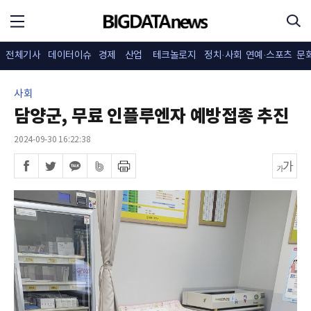
전체기사
데이터이슈
경제
산업
테크놀로지
정치·사회
연예·스포츠
문
사회
담양군, 무료 인플루엔자 예방접종 추진
2024-09-30 16:22:38