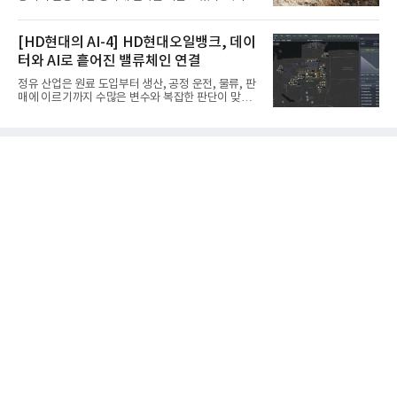
다.포스코에어솔루션이 획득한 AS9100D는 국제 품
인 자율화 기술은 작업 효율을 획기적으로 높이며 스
질경영시스템 표준(ISO 9001)을 기반으로 항공우주
마트 건설 현장 구현을 앞당기고 있다.HD현대사이트
및 방위산업의 엄격한 특수 요구사항을 반영한 글로
솔루션은 최근 스위스 건설 현장에서 무인 자율 굴착
[HD현대의 AI-4] HD현대오일뱅크, 데이
벌 표준이다. 특히 미세
기를 투입했다. 실제 공사를 진행한 것은 처음으로, 건
터와 AI로 흩어진 밸류체인 연결
설장비 자율화 기술의 새로운 이정표를 제시했다.이
번에 투입된 무인 자율 굴착기는 유럽 대형 건설그룹
정유 산업은 원료 도입부터 생산, 공정 운전, 물류, 판
키바그(KIBAG)의 스위스 투겐 지역 건설 프로젝트에
매에 이르기까지 수많은 변수와 복잡한 판단이 맞물
서 깊이 3m, 폭 12m, 길이 1km 규모의 토목 공사를
리는 구조를 갖고 있다. 작은 변화 하나가 전체 수익성
수행할 예정이다. 해당 장비에는 HD건설기계의 22t
과 운영 효율에 직접적인 영향을 미치는 만큼, 데이터
급 굴착기를 기반으로 HD현대사이트솔루션의 스마
를 얼마나 빠르고 정확하게 연결하고 활용하느냐가
트 굴착기 플랫폼
기업경쟁력을 좌우하는 핵심 요소로 떠오르고 있다.
이러한 환경 속에서 HD현대오일뱅크는 인공지능(AI)
을 단순한 업무 자동화 도구로 보지 않고, 정유사의 밸
류체인(Value Chain) 전반을 연결하고 최적화하는 핵
심 기반으로 활용하고 있다.원유 선택과 도입, 생산계
획, 제품 운영, 물류와 수급, 공정 운전에 이르기까지
각 업무를 개별적으로 바라보는 것이 아니라, 하나의
흐름