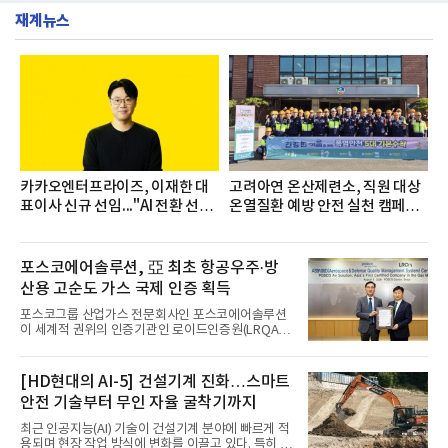
생수 브랜드를 대상으로 지난 6월 30일부터 7월 31일
증을 한국백혈병
재계뉴스
까지 수집된 소비자 빅데이터 3,702,555건을 분석한
결과, 삼다수가 브랜드평판지수 1,594,583을 기록하
며 7월 1위에 올랐다고 밝혔다. 분석에 활용된 빅데이
터는 지난 4월(3,435,836건) 대비 7.76% 증가한 수
치다.연구소에 따르면 7월 생수 브랜드평판 순위는 삼
다수, 백산수, 동원샘물, 스파클, 아이시스, 에비앙,
몽베스트, 크리스탈, 풀무원샘물, 평창수, 지리산수,
진로 석수,
카카오엔터프라이즈, 이재한 대
고려아연 온산제련소, 직원 대상
표이사 신규 선임..."AI 전환 선
온열질환 예방 안전 실천 캠페인
도"
실시
포스코에어솔루션, 亞 최초 항공우주·방
산용 고순도 가스 국제 인증 획득
포스코그룹 산업가스 전문회사인 포스코에어솔루션
이 세계적 권위의 인증기관인 로이드인증원(LRQA)
으로부터 아시아 지역 최초로 항공우주 및 방산용 고
순도 희귀가스 제조 분야 국제공인 인증인 ‘항공우주·
방산 품질경영시스템(AS9100D)’을 획득했다.포스코
[HD현대의 AI-5] 건설기계 진화…스마트
에어솔루션은 6일 서울 포스코센터에서 김대연 포스
안전 기술부터 무인 자율 굴착기까지
코에어솔루션 대표, 이일형 로이드인증원(LRQA) 한
국지사 대표 등이 참석한 가운데 ‘항공우주·방산 품질
최근 인공지능(AI) 기술이 건설기계 분야에 빠르게 적
경영시스템(AS9100D)’ 인증수여식을 가졌다고 밝혔
용되며 현장 작업 방식에 변화를 이끌고 있다. 특히 무