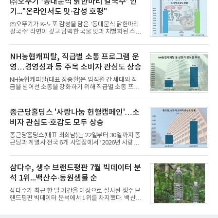
㈜오뚜기 ‘동대문식 닭한마리 칼국수’ 인
과거 중형 세단 수준으로 확대된 차체 제원 ▲글로벌
기..."온라인서도 맛·감성 호평"
최고 수준의 안전성 ▲성능과 효율을 동시에 높인 주
행 완성도 ▲첨단 편의 및 디지털 사양 적용 등을 통해
㈜오뚜기가 K-노포 감성을 담은 ‘동대문식 닭한마리
글로벌 준중형 세단의 새로운 기준을 세웠다.아반떼
칼국수’ 라면이 깊고 담백한 국물 맛과 차별화된 스토
는 가솔린 2.0과 1.6 하이브리드 두 가지 파워트레인
리로 출시 초기부터 높은 인기를 얻고 있다고 4일 밝
과 모던, 프리미엄, 인스퍼레이션 세 가지 트림으로
혔다.‘동대문식 닭한마리 칼국수’는 예상을 뛰어넘는
운영된다.◆ 디자인·공간·안전·성능 전반에서 차급을
소비자 호응에 힘입어 지난 7월 13일 첫 선을 보인 지
NH농협캐피탈, 직급별 소통 프로그램 운
넘
단 18일 만에 누적 판매량 50만 개를 돌파하는 성과를
영…경영성과 등 주목 소비자 관심도 상승
거두었다.이번 신제품은 개발진이 전국의 닭한마리
전문점을 직접 찾아 다니며 최적의 육수 비율을 완성
NH농협캐피탈(대표 장종환)은 임직원 간 세대와 직
했다. 자극적이지 않으면서도 깊은 닭육수에 마늘의
급을 넘어선 소통을 강화하기 위해 직급별 소통 프로
개운한 풍미를 더했으며, 국물이 잘 배어들면서도 쫄
그램'너하(NH)고, 나하(NH)고, NH GO!'를 지난 27일
깃한 식감이 살아있는 칼국수 면발을 정교하게 구현
부터 30일까지 서울 원센티널 NH농협캐피탈타워 22
했다는게 회사측의 설명이다.실제 현장 시식 행사에
층에서 운영했다고 31일 밝혔다.이번 프로그램은 경
종근당홀딩스 '사랑나눔 헌혈캠페인'…소
서도
영지원부 홍보팀과 2026년 새로이(e)＊가 공동 주관
비자 관심도·호감도 모두 상승
했으며, ▲팀장·부장(7.27), ▲계장·주임(7.28), ▲과
장·차장(7.29), ▲대리(7.30) 등 직급별로 총 4회에 걸
종근당홀딩스(대표 최희남)는 22일부터 30일까지 종
쳐 진행됐다.참고로 새로이(e)는 NH농협캐피탈 MZ
근당과 계열사 전국 6개 사업장에서 ‘2026년 사랑나
세대들로(과장~계장) 구성된 자율 참여조직으로, 조
눔 헌혈캠페인’을 실시했다고 31일 밝혔다.이번 캠페
직문화 혁신과 업무 효율성 향상을 위한 다양한 활동
인은 장마와 폭염, 여름휴가 등으로 헌혈 참여가 줄어
을 추진하며,새로운 변화와 이로운 영향력을 조직전
드는 시기에 안정적 혈액 수급에 기여하고 생명나눔
삼다수, 생수 브랜드평판 7월 빅데이터 분
반에 전파하는 역할
문화를 확산하기 위해 마련됐다.캠페인은 종근당 천
석 1위...백산수·동원샘물 순
안공장을 시작으로 ▲효종연구소 ▲종근당바이오 안
산공장 ▲경보제약 아산본사 ▲종근당건강 당진공장
삼다수가 최근 한 달 기간을 대상으로 실시된 생수 브
▲종근당 본사 등 전국 6개 사업장에서 릴레이 방식
랜드평판 빅데이터 분석에서 1위를 차지했다. 백산수
으로 이어졌다.캠페인 기간에는 임직원의 참여를 독
와 동원샘물이 뒤를 이었다.31일 한국기업평판연구
려하기 위해 헌혈 퀴즈와 행운 복권 등 다양한 이벤트
소(소장 구창환)는 국내 소비자들에게 사랑받는 21개
도 진행했다.종근당홀딩스는 임직원들이 기부한 헌혈