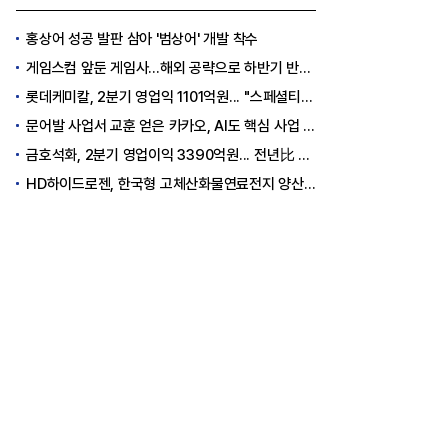
홍상어 성공 발판 삼아 '범상어' 개발 착수
게임스컴 앞둔 게임사…해외 공략으로 하반기 반등 꾀한다
롯데케미칼, 2분기 영업익 1101억원... "스페셜티 전환 가속"
문어발 사업서 교훈 얻은 카카오, AI도 핵심 사업 '선택과 집중'
금호석화, 2분기 영업이익 3390억원... 전년比 419% 급증
HD하이드로젠, 한국형 고체산화물연료전지 양산체계 구축