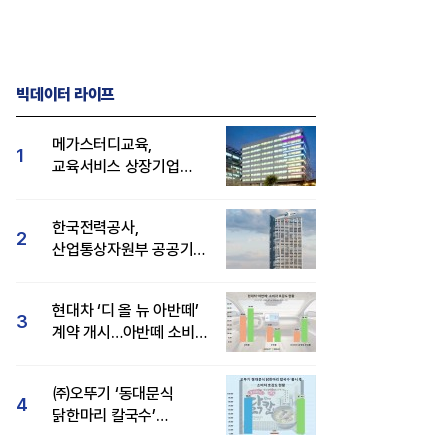
빅데이터 라이프
메가스터디교육,
1
교육서비스 상장기업
브랜드평판 8월 빅데이터
1위...대교 뒤이어
한국전력공사,
2
산업통상자원부 공공기관
브랜드평판 8월 빅데이터
1위
현대차 ‘디 올 뉴 아반떼’
3
계약 개시…아반떼 소비자
관심도·호감도 모두 급등
㈜오뚜기 ‘동대문식
4
닭한마리 칼국수’
인기..."온라인서도 맛·