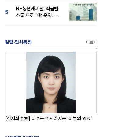
감성 호평"
NH농협캐피탈, 직급별
5
소통 프로그램 운영…
경영성과 등 주목 소비자
관심도 상승
칼럼·인사동정
더보기
[김지희 칼럼] 하수구로 사라지는 ‘하늘의 연료’