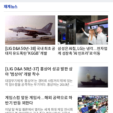
했다는게 회사측의 설명이다.실제 현장 시식 행사에
층에서 운영했다고 31일 밝혔다.이번 프로그램은 경
서도
재계뉴스
영지원부 홍보팀과 2026년 새로이(e)＊가 공동 주관
했으며, ▲팀장·부장(7.27), ▲계장·주임(7.28), ▲과
장·차장(7.29), ▲대리(7.30) 등 직급별로 총 4회에 걸
쳐 진행됐다.참고로 새로이(e)는 NH농협캐피탈 MZ
세대들로(과장~계장) 구성된 자율 참여조직으로, 조
직문화 혁신과 업무 효율성 향상을 위한 다양한 활동
을 추진하며,새로운 변화와 이로운 영향력을 조직전
반에 전파하는 역할
[LIG D&A 50년-38] 국내 최초 공
삼성은 AI칩, LG는 냉각…전자업
대지 유도폭탄 'KGGB' 개발
계 성장축 'AI 인프라'로 이동
[LIG D&A 50년-37] 홍상어 성공 발판 삼
아 '범상어' 개발 착수
대잠무기체계 ‘홍상어’는 경어뢰 사정거리 밖에 있는
적 잠수함을 공격하는 무기이다. 홍상어는 2010년 넥
스원퓨처 시절 진해하우스에서 최초 생산돼 전력화가
이뤄졌다. 이후 2012년 한국형 구축함(KDX-1) 이상
의 함정에 실전 배치됐다.그해 7월 해군은 동해상에서
게임스컴 앞둔 게임사…해외 공략으로 하
성능 검증을 위해 홍상어 시험발사를 실시했다. 이때
반기 반등 꾀한다
홍상어가 목표 지점에서 입수한 후 표적을 타격하지
못하고 물속에서 멈춰버리는 예상 밖의 일이 벌어졌
이달 말 독일 쾰른에서 열리는 세계 최대 게임 전시회
다. 2차 품질확인 사격 시험에서도 만족스러운 결과를