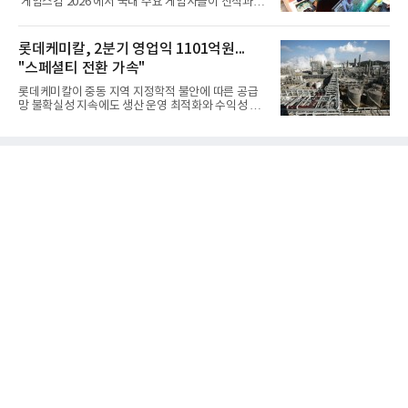
'게임스컴 2026'에서 국내 주요 게임사들이 신작과 글
얻지 못했다. 완벽한 신뢰성 확보를 위해 LIG넥스원은
로벌 전략을 공개한다. 상반기 게임사들의 실적이 업
국방과학연구소(ADD) 테스크포스(TF)와 합심해 본
체별로 엇갈린 가운데 하반기 신작 흥행과 해외 시장
격적인 개선 작업에 착수했다.홍상어 유도탄의 모든
성과가 실적을 좌우할 핵심 변수로 떠오르고 있다.8일
롯데케미칼, 2분기 영업익 1101억원...
분야를
업계에 따르면 올해 상반기 게임업계는 기업별 성적
"스페셜티 전환 가속"
표가 크게 갈렸다. 대표적으로 크래프톤은 'PUBG: 배
틀그라운드'의 안정적인 성장에 힘입어 상반기 연결
롯데케미칼이 중동 지역 지정학적 불안에 따른 공급
기준 매출 2조6616억원, 영업이익 9725억원으로 역
망 불확실성 지속에도 생산 운영 최적화와 수익성 중
대 최대 실적을 기록했다. 엔씨도 올해 출시한 '아이온
심의 사업 운영을 통해 전분기에 이어 흑자 기조를 이
2' 등에 힘입어 호실적을 거둘 것으로 전망된다.반면
어갔다.롯데케미칼이 2026년 2분기 연결 기준 매출
넷마블은 2분기 매출이 증가했지만 영업이익은 전년
액 5조6864억원, 영업이익 1101억원을 기록했다고 7
동기 대
일 밝혔다. 사업별로는 기초화학 부문(롯데케미칼 기
초소재사업·LC타이탄·LC USA·롯데대산석화)이 매
출 3조9403억원, 영업이익 23억원을 기록했다. 정기
보수 영향과 원료 가격 변동에 따른 래깅 효과로 전분
기 대비 수익성은 둔화됐지만 흑자 전환 흐름을 유지
했다.첨단소재 부문은 매출 1조1551억원, 영업이익
1325억원을 기록했다. 주요 제품의 스프레드 확대와
우호적인 환율 효과