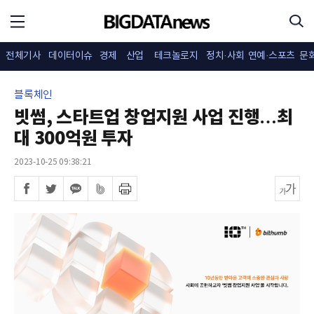
전체기사
데이터이슈
경제
산업
테크놀로지
정치·사회
연예·스포츠
문
블록체인
빗썸, 스타트업 창업지원 사업 진행…최
대 300억원 투자
2023-10-25 09:38:21