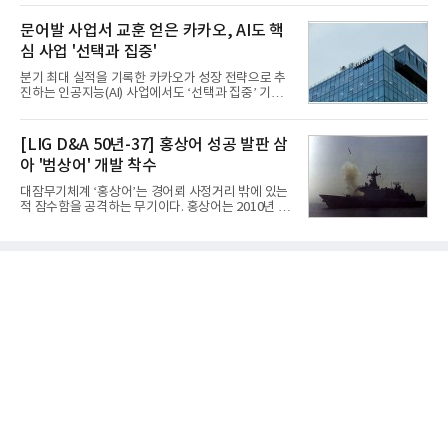
는 현재 군에서 보유하고 있는 상당량의 일반목적폭
체별로 엇갈린 가운데 하반기 신작 흥행과 해외 시장
탄을 활용하기 위한 취지였다.항공기에 장착된 KGGB
성과가 실적을 좌우할 핵심 변수로 떠오르고 있다.8일
문어발 사업서 교훈 얻은 카카오, AI도 핵
는 조종사가 휴대하는 명령통신장치(PDU, P
업계에 따르면 올해 상반기 게임업계는 기업별 성적
심 사업 '선택과 집중'
표가 크게 갈렸다. 대표적으로 크래프톤은 'PUBG: 배
틀그라운드'의 안정적인 성장에 힘입어 상반기 연결
분기 최대 실적을 기록한 카카오가 성장 전략으로 추
기준 매출 2조6616억원, 영업이익 9725억원으로 역
진하는 인공지능(AI) 사업에서도 ‘선택과 집중’ 기조
대 최대 실적을 기록했다. 엔씨도 올해 출시한 '아이온
를 강화하고 있다. 경쟁사들이 AI 데이터센터 등 인프
2' 등에 힘입어 호실적을 거둘 것으로 전망된다.반면
라 투자에 나서는 것과 달리, 카카오는 ‘카카오톡’이
넷마블은 2분기 매출이 증가했지만 영업이익은 전년
라는 플랫폼 경쟁력을 활용한 AI 에이전트 서비스에
[LIG D&A 50년-37] 홍상어 성공 발판 삼
동기 대
집중하는 전략이다. 과거 무리한 사업 확장 과정에서
아 '범상어' 개발 착수
겪었던 시행착오를 되풀이하지 않고 핵심 역량에 집
중하겠다는 취지로 풀이된다.7일 업계에 따르면 카카
대잠무기체계 ‘홍상어’는 경어뢰 사정거리 밖에 있는
오는 올해 2분기 연결 기준 매출 2조985억원, 영업이
적 잠수함을 공격하는 무기이다. 홍상어는 2010년 넥
익 2770억원을 기록했다. 전년 동기 대비 매출과 영업
스원퓨처 시절 진해하우스에서 최초 생산돼 전력화가
이익은 각각 9%, 36% 증가해 모두 분기 기준 역대
이뤄졌다. 이후 2012년 한국형 구축함(KDX-1) 이상
최대치다. 상반기 기준 매출은 4조405억원, 영업이익
의 함정에 실전 배치됐다.그해 7월 해군은 동해상에서
은 4884억
성능 검증을 위해 홍상어 시험발사를 실시했다. 이때
홍상어가 목표 지점에서 입수한 후 표적을 타격하지
못하고 물속에서 멈춰버리는 예상 밖의 일이 벌어졌
다. 2차 품질확인 사격 시험에서도 만족스러운 결과를
얻지 못했다. 완벽한 신뢰성 확보를 위해 LIG넥스원은
국방과학연구소(ADD) 테스크포스(TF)와 합심해 본
격적인 개선 작업에 착수했다.홍상어 유도탄의 모든
분야를