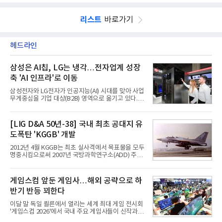
리스트
바로가기
헤드라인
삼성은 AI칩, LG는 냉각…전자업계 성장
축 'AI 인프라'로 이동
삼성전자와 LG전자가 인공지능(AI) 시대를 맞아 사업
무게중심을 기업 대상(B2B) 영역으로 옮기고 있다.
TV와 생활가전 등 전통적인 소비자 시장이 성숙기에
접어든 가운데 삼성전자는 AI 반도체를 중심으로 데
이터센터 생태계 공략을 강화하고 LG전자는 냉각솔
[LIG D&A 50년-38] 국내 최초 공대지 유
루션·전장·로봇 등 기업용 솔루션 사업 확대에 속도를
도폭탄 'KGGB' 개발
내고 있다.9일 업계에 따르면 LG전자는 2분기 생활가
전과 프리미엄 제품 경쟁력에 더해 B2B 사업 확대 효
2012년 4월 KGGB는 최초 실사격에서 목표물을 모두
과로 수익성을 방어한 반면 삼성전자는 디바이스경험
명중시킴으로써 2007년 국방과학연구소(ADD) 주관
(DX) 부문의 TV·생활가전 수익성이 악화됐다. 대신 삼
으로 시작된 KGGB 개발사업에 LIG넥스원은 시제업
성은 AI 메모리 등 반도체 사업을 중심으로 새로운 성
체로 참여했다. 체계개발에는 총 400여억 원의 개발
장 동력을 확보하는 데 집중하고 있다.LG전자는 B2B
비와 62개월의 기간이 소요됐다. 한국형 GPS 유도폭
게임스컴 앞둔 게임사…해외 공략으로 하
사업 확대
탄 KGGB(Korea GPS Guided Bomb)는 국내 최초
반기 반등 꾀한다
의 공대지 유도폭탄으로 2012년에 최종 전투용 적합
판정을 받았다.우리 공군이 운용하는 모든 전투기에
이달 말 독일 쾰른에서 열리는 세계 최대 게임 전시회
탑재할 수 있는 KGGB는 일반목적폭탄(General
'게임스컴 2026'에서 국내 주요 게임사들이 신작과 글
Purpose Bomb)에 장착하여 운용토록 개발됐다.이
로벌 전략을 공개한다. 상반기 게임사들의 실적이 업