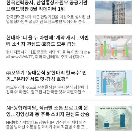
비스 상장기업 브랜드를 대상으로 지난 7월 7일부터
한국전력공사, 산업통상자원부 공공기관
8월 7일까지 수집된 소비자 빅데이터 10,074,233건
브랜드평판 8월 빅데이터 1위
을 분석한 결과, 메가스터디교육이 브랜드평판지수
1,710,926을 기록하며 8월 1위에 올랐다고 밝혔다.
한국전력공사가 최근 한달기간을 대상으로 실시된 산
분석에 활용된 빅데이터는 지난 7월(9,491,206건) 대
업통상자원부 공공기관 브랜드평판 빅데이터 분석에
비 6.14% 증가한 수치로, 교육서비스 상장기업 브랜
서 1위를 차지했다. 한국가스공사와 한국수력원자력
드에 대한 소비자 관심이 확대됐다.연구소에 따르면 8
이 순으로 뒤를 이었다.7일 한국기업평판연구소(소장
월 교육서비스 상장기업 브랜드평판 순위는 메가스터
구창환)는 산업통상자원부 공공기관 41개 브랜드를
현대차 ‘디 올 뉴 아반떼’ 계약 개시…아반
디교육, 대교, 디지
대상으로 지난 7월 7일부터 8월 7일까지 수집된 소비
떼 소비자 관심도·호감도 모두 급등
자 빅데이터 91,102,549건을 분석한 결과, 한국전력
공사가 브랜드평판지수 10,670,633을 기록하며 8월
현대자동차가 대표 준중형 세단 ‘디 올 뉴 아반떼(The
1위에 올랐다고 밝혔다. 분석에 활용된 빅데이터는 지
all new AVANTE, 이하 아반떼)’의 주요 사양과 가격
난 7월(88,893,823건) 대비 2.48% 증가한 수치다.연
을 공개하고 5일부터 계약을 시작한다고 밝혔다.아반
구소에 따르면 8월 산업통상자원부 공공기관 브랜드
떼는 6년 만에 선보이는 8세대 완전변경 모델로, ▲정
평판 30위 순위는 한국전력공사, 한국가스공사, 한국
교한 선과 면을 중심으로 완성한 파격적인 디자인 ▲
㈜오뚜기 ‘동대문식 닭한마리 칼국수’ 인
수력원자력, 한국석
과거 중형 세단 수준으로 확대된 차체 제원 ▲글로벌
기..."온라인서도 맛·감성 호평"
최고 수준의 안전성 ▲성능과 효율을 동시에 높인 주
행 완성도 ▲첨단 편의 및 디지털 사양 적용 등을 통해
㈜오뚜기가 K-노포 감성을 담은 ‘동대문식 닭한마리
글로벌 준중형 세단의 새로운 기준을 세웠다.아반떼
칼국수’ 라면이 깊고 담백한 국물 맛과 차별화된 스토
는 가솔린 2.0과 1.6 하이브리드 두 가지 파워트레인
리로 출시 초기부터 높은 인기를 얻고 있다고 4일 밝
과 모던, 프리미엄, 인스퍼레이션 세 가지 트림으로
혔다.‘동대문식 닭한마리 칼국수’는 예상을 뛰어넘는
운영된다.◆ 디자인·공간·안전·성능 전반에서 차급을
소비자 호응에 힘입어 지난 7월 13일 첫 선을 보인 지
NH농협캐피탈, 직급별 소통 프로그램 운
넘
단 18일 만에 누적 판매량 50만 개를 돌파하는 성과를
영…경영성과 등 주목 소비자 관심도 상승
거두었다.이번 신제품은 개발진이 전국의 닭한마리
전문점을 직접 찾아 다니며 최적의 육수 비율을 완성
NH농협캐피탈(대표 장종환)은 임직원 간 세대와 직
했다. 자극적이지 않으면서도 깊은 닭육수에 마늘의
급을 넘어선 소통을 강화하기 위해 직급별 소통 프로
개운한 풍미를 더했으며, 국물이 잘 배어들면서도 쫄
그램'너하(NH)고, 나하(NH)고, NH GO!'를 지난 27일
깃한 식감이 살아있는 칼국수 면발을 정교하게 구현
부터 30일까지 서울 원센티널 NH농협캐피탈타워 22