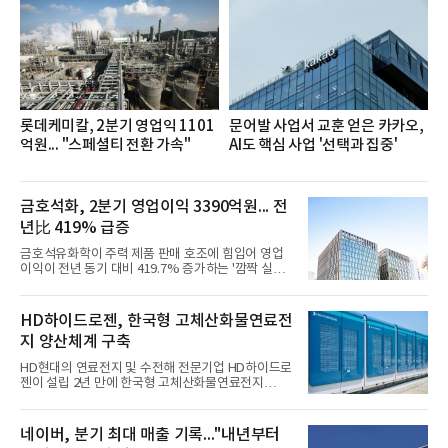
쳐 진행됐다.참고로 새로이(e)는 NH농협캐피탈 MZ
세대들로(과장~계장) 구성된 자율 참여조직으로, 조
직문화 혁신과 업무 효율성 향상을 위한 다양한 활동
을 추진하며,새로운 변화와 이로운 영향력을 조직전
반에 전파하는 역할
롯데케미칼, 2분기 영업익 1101
문어발 사업서 교훈 얻은 카카오,
억원... "스페셜티 전환 가속"
AI도 핵심 사업 '선택과 집중'
금호석화, 2분기 영업이익 3390억원... 전
년比 419% 급증
금호석유화학이 주력 제품 판매 호조에 힘입어 영업
이익이 전년 동기 대비 419.7% 증가하는 '깜짝 실
적'을 냈다. 금호석유화학은 연결 기준 올해 2분기 영
업이익이 3390억원으로 지난해 동기보다 419.7% 증
가한 것으로 잠정 집계됐다고 7일 공시했다.매출은 2
HD하이드로젠, 한국형 고체산화물연료전
조2682억원으로 지난해 동기 대비 27.9% 증가했다.
지 양산체계 구축
순이익은 3004억원으로 420.4% 늘었다.이번 호실적
은 주력 제품인 NB라텍스와 합성수지 판매 호조가 견
HD현대의 연료전지 및 수전해 전문기업 HD하이드로
인한 것으로 풀이된다. 미국의 중국산 의료용 고무장
젠이 설립 2년 만에 한국형 고체산화물연료전지
갑 관세 인상 이후 동남아 장갑업체의 가동률이 높아
(SOFC, Solid Oxide Fuel Cell) 양산체계를 구축하고
지면서 NB라텍스 수요가 증가했고, 원재료인 부타디
본격적인 시장 공략에 나선다.HD하이드로젠은 최근
엔(BD) 가격 상승분을 제품 가격에 반영하면서 수익
한국전기안전공사(KESCO)로부터 SOFC 발전설비
네이버, 분기 최대 매출 기록..."내년부터
성이 개선됐다.금호석유
‘HD250’과 ‘HD300’, 제조시설에 대한 사용전검사를