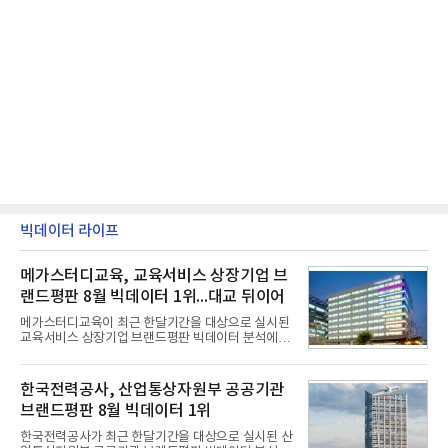
빅데이터 라이프
메가스터디교육, 교육서비스 상장기업 브
랜드평판 8월 빅데이터 1위...대교 뒤이어
메가스터디교육이 최근 한달기간을 대상으로 실시된
교육서비스 상장기업 브랜드평판 빅데이터 분석에서
1위를 차지했다. 대교와 디지털대상이 뒤를 이었다.7
일 한국기업평판연구소(소장 구창환)는 국내 교육서
비스 상장기업 브랜드를 대상으로 지난 7월 7일부터
한국전력공사, 산업통상자원부 공공기관
8월 7일까지 수집된 소비자 빅데이터 10,074,233건
브랜드평판 8월 빅데이터 1위
을 분석한 결과, 메가스터디교육이 브랜드평판지수
1,710,926을 기록하며 8월 1위에 올랐다고 밝혔다.
한국전력공사가 최근 한달기간을 대상으로 실시된 산
분석에 활용된 빅데이터는 지난 7월(9,491,206건) 대