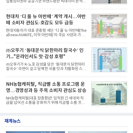
업통상자원부 공공기관 브랜드평판 빅데이터 분석에
비 6.14% 증가한 수치로, 교육서비스 상장기업 브랜
서 1위를 차지했다. 한국가스공사와 한국수력원자력
드에 대한 소비자 관심이 확대됐다.연구소에 따르면 8
이 순으로 뒤를 이었다.7일 한국기업평판연구소(소장
월 교육서비스 상장기업 브랜드평판 순위는 메가스터
구창환)는 산업통상자원부 공공기관 41개 브랜드를
현대차 ‘디 올 뉴 아반떼’ 계약 개시…아반
디교육, 대교, 디지
대상으로 지난 7월 7일부터 8월 7일까지 수집된 소비
떼 소비자 관심도·호감도 모두 급등
자 빅데이터 91,102,549건을 분석한 결과, 한국전력
공사가 브랜드평판지수 10,670,633을 기록하며 8월
현대자동차가 대표 준중형 세단 ‘디 올 뉴 아반떼(The
1위에 올랐다고 밝혔다. 분석에 활용된 빅데이터는 지
all new AVANTE, 이하 아반떼)’의 주요 사양과 가격
난 7월(88,893,823건) 대비 2.48% 증가한 수치다.연
을 공개하고 5일부터 계약을 시작한다고 밝혔다.아반
구소에 따르면 8월 산업통상자원부 공공기관 브랜드
떼는 6년 만에 선보이는 8세대 완전변경 모델로, ▲정
평판 30위 순위는 한국전력공사, 한국가스공사, 한국
교한 선과 면을 중심으로 완성한 파격적인 디자인 ▲
㈜오뚜기 ‘동대문식 닭한마리 칼국수’ 인
수력원자력, 한국석
과거 중형 세단 수준으로 확대된 차체 제원 ▲글로벌
기..."온라인서도 맛·감성 호평"
최고 수준의 안전성 ▲성능과 효율을 동시에 높인 주
행 완성도 ▲첨단 편의 및 디지털 사양 적용 등을 통해
㈜오뚜기가 K-노포 감성을 담은 ‘동대문식 닭한마리
글로벌 준중형 세단의 새로운 기준을 세웠다.아반떼
칼국수’ 라면이 깊고 담백한 국물 맛과 차별화된 스토
는 가솔린 2.0과 1.6 하이브리드 두 가지 파워트레인
리로 출시 초기부터 높은 인기를 얻고 있다고 4일 밝
과 모던, 프리미엄, 인스퍼레이션 세 가지 트림으로
혔다.‘동대문식 닭한마리 칼국수’는 예상을 뛰어넘는
운영된다.◆ 디자인·공간·안전·성능 전반에서 차급을
소비자 호응에 힘입어 지난 7월 13일 첫 선을 보인 지
NH농협캐피탈, 직급별 소통 프로그램 운
넘
단 18일 만에 누적 판매량 50만 개를 돌파하는 성과를
영…경영성과 등 주목 소비자 관심도 상승
거두었다.이번 신제품은 개발진이 전국의 닭한마리
전문점을 직접 찾아 다니며 최적의 육수 비율을 완성
NH농협캐피탈(대표 장종환)은 임직원 간 세대와 직
했다. 자극적이지 않으면서도 깊은 닭육수에 마늘의
급을 넘어선 소통을 강화하기 위해 직급별 소통 프로
개운한 풍미를 더했으며, 국물이 잘 배어들면서도 쫄
그램'너하(NH)고, 나하(NH)고, NH GO!'를 지난 27일
깃한 식감이 살아있는 칼국수 면발을 정교하게 구현
부터 30일까지 서울 원센티널 NH농협캐피탈타워 22
했다는게 회사측의 설명이다.실제 현장 시식 행사에
층에서 운영했다고 31일 밝혔다.이번 프로그램은 경
서도
재계뉴스
영지원부 홍보팀과 2026년 새로이(e)＊가 공동 주관
했으며, ▲팀장·부장(7.27), ▲계장·주임(7.28), ▲과
장·차장(7.29), ▲대리(7.30) 등 직급별로 총 4회에 걸