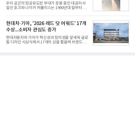
27LX6TPGA) 구독료를 50% 할인 받을 수 있다. 프로
우리 공군의 방공유도탄 부대가 운용 중인 대공미사
모션 대상 모델과 혜택, 구독료 등 프로모션 세부 사항
일인 호크와 나이키 허큘리스는 1990년대 말부터 성
은 베스트샵 판매 매니저에게 문의하면 자세히 안내
능 면에서 한계를 보이기 시작했다. 이에 따라 정부는
받을 수 있다.LG TV를 구독으로 이용하면 최대 6년까
기존 미사일체계를 대체할 중고도 및 중거리 대공미
지 구독 계약기간 내 무상 A/S를 받을 수 있으며, 이사
사일을 개발하기로 결정했다.처음 KM-SAM 사업으로
현대차·기아, '2026 레드 닷 어워드' 17개
등으로 이전
불린 이 사업의 명칭은 호크(Iron Hawk, 철매)를 대체
수상...소비자 관심도 증가
한다는 의미에서 ‘철매Ⅱ’ 로 정해졌다. 철매Ⅱ 개발
사업은 미사일체계 완성 후인 2011년 ‘천궁(天弓)’으
현대자동차와 기아가 혁신성과 창의성을 앞세워 글로
로 다시 장비명이 바뀌었다. 17개 업체와 관련 기관이
벌 디자인 시상식에서 17개의 상을 휩쓸며 브랜드 경
참여한 가운데 LIG 넥스원은 탐색 개발에서 체계개발
쟁력을 다시 한번 입증했다.현대자동차·기아는 '2026
완료까지 모든 과정에 참여했다. 1976년 호크 미사일
레드 닷 어워드: 브랜드 & 커뮤니케이션 디자인 부문
창정비 업체로 출발했던 회사가 호크 대체 유도무기
(Red Dot Design Award: Brand &
인 천궁
Communication Design)'에서 최우수상 2개, 본상
15개를 수상했다고 7일 밝혔다.'레드 닷 어워드'는 독
일 iF, 미국 IDEA와 함께 세계 3대 디자인 시상식으로
손꼽히는 세계 최대 규모의 디자인 공모전이다. 독일
노르트라인 베스트팔렌 디자인센터(Design
Zentrum Nordrhein Westfalen)가 주관해 매년 ▲
제품 디자인 ▲브랜드 & 커뮤니케이션 디자인 ▲디
자인 콘셉트 각 부문에서 우수한