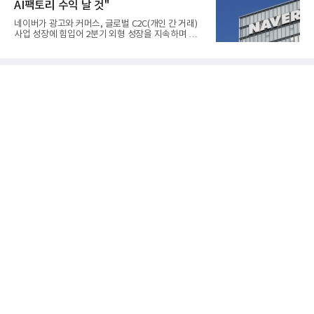
AI팩토리 수익 날 것"
완료하고 제품 양산체계 구축했다고 밝혔다.HD250
과 HD300은 각각 249kW급과 285kW급의 중소형 발
네이버가 광고와 커머스, 글로벌 C2C(개인 간 거래)
전용 SOFC 제품이다. 이번 검사를 통해 HD하이드로
사업 성장에 힘입어 2분기 외형 성장을 지속하며 역대
젠은 제품과 제조시설의 전기설비 안전성과 적합성을
최대 매출을 기록했다. AI 검색 서비스 'AI 탭'의 이용
확인받으면서 안정적인 제품 생산과 공급을 위한 기
자 증가와 엔비디아와 추진하는 AI 팩토리를 앞세워
반을 마련했다고 설명했다.SOFC는 600~1000℃의
AI 수익화에도 속도를 내고 있다.네이버는 올해 2분기
고온에서 작동하는 고효율 친환경 발
연결 기준 매출 3조3888억원, 영업이익 5203억원을
기록했다고 7일 밝혔다. 매출은 광고·커머스 등 핵심
사업과 글로벌 C2C 성장에 힘입어 전년 동기 대비
16.2% 증가한 분기 최대 매출을 기록했다. 반면 영업
이익은 AI 인프라 투자 영향으로 0.2% 감소했다.사업
별 매출은 네이버 플랫폼 1조9022억원, 파이낸셜 플
랫폼 4707억원, 글로벌 도전 1조159억원이다.네이버
플랫폼은