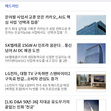
헤드라인
문어발 사업서 교훈 얻은 카카오, AI도 핵
심 사업 '선택과 집중'
분기 최대 실적을 기록한 카카오가 성장 전략으로 추
진하는 인공지능(AI) 사업에서도 ‘선택과 집중’ 기조
를 강화하고 있다. 경쟁사들이 AI 데이터센터 등 인프
라 투자에 나서는 것과 달리, 카카오는 ‘카카오톡’이
라는 플랫폼 경쟁력을 활용한 AI 에이전트 서비스에
SK텔레콤 15GW AI 인프라 꿈꾼다…통신
집중하는 전략이다. 과거 무리한 사업 확장 과정에서
넘어 AI DC 패권 도전
겪었던 시행착오를 되풀이하지 않고 핵심 역량에 집
중하겠다는 취지로 풀이된다.7일 업계에 따르면 카카
SK텔레콤이 미래 성장동력으로 낙점한 인공지능 데
오는 올해 2분기 연결 기준 매출 2조985억원, 영업이
이터센터(AI DC) 사업에 속도를 내고 있다. 올 2분기
익 2770억원을 기록했다. 전년 동기 대비 매출과 영업
AI 데이터센터 매출이 90% 이상 급증한 데 이어, 오
이익은 각각 9%, 36% 증가해 모두 분기 기준 역대
는 2035년까지 총 15GW(기가와트) 규모의 AI DC를
최대치다. 상반기 기준 매출은 4조405억원, 영업이익
구축하겠다는 대형 청사진을 제시하면서다. 이에 따
LG전자, 대형 TV 구독하면 스탠바이미2
은 4884억
라 경쟁 구도 역시 이동통신사인 KT, LG유플러스를
구독료 반값...소비자 관심도 증가
넘어 네이버, 삼성SDS 등 IT 인프라 기업으로 확장되
고 있다.7일 SK텔레콤에 따르면 회사는 올해 2분기
LG전자가 이달 1일부터 전국 431개 베스트샵 매장
연결 기준 매출 4조 3591억원, 영업이익 5660억원을
(백화점 포함)에서 TV 번들 구독 프로모션을 진행하고
기록했다. 매출은 전년 동기 대비 0.5%, 영업이익은
있다. 대형 TV 구독 시 스탠바이미2 구독료를 반값 할
67.3% 증가한 수치다. AI DC 사업의 성장에 더해 수
인해주는 프로모션이다.대상 제품은 65·77·83형 올
익성 중심 경영, 그리고 지난해 발생한 일회성 비용에
레드, 75·86·100형 마이크로 RGB, 75·86형 미니
[LIG D&A 50년-36] 지대공 유도무기의
따른 기저효과가 실
RGB 등 거실용 TV로 인기가 높은 베스트셀러 TV 20
끝없는 진화 '천궁'
개 모델이며, 동시 구독 계약 시 스탠바이미2(모델명