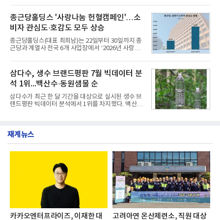
깃한 식감이 살아있는 칼국수 면발을 정교하게 구현
부터 30일까지 서울 원센티널 NH농협캐피탈타워 22
했다는게 회사측의 설명이다.실제 현장 시식 행사에
층에서 운영했다고 31일 밝혔다.이번 프로그램은 경
종근당홀딩스 '사랑나눔 헌혈캠페인'…소
서도
영지원부 홍보팀과 2026년 새로이(e)＊가 공동 주관
비자 관심도·호감도 모두 상승
했으며, ▲팀장·부장(7.27), ▲계장·주임(7.28), ▲과
장·차장(7.29), ▲대리(7.30) 등 직급별로 총 4회에 걸
종근당홀딩스(대표 최희남)는 22일부터 30일까지 종
쳐 진행됐다.참고로 새로이(e)는 NH농협캐피탈 MZ
근당과 계열사 전국 6개 사업장에서 ‘2026년 사랑나
세대들로(과장~계장) 구성된 자율 참여조직으로, 조
눔 헌혈캠페인’을 실시했다고 31일 밝혔다.이번 캠페
직문화 혁신과 업무 효율성 향상을 위한 다양한 활동
인은 장마와 폭염, 여름휴가 등으로 헌혈 참여가 줄어
을 추진하며,새로운 변화와 이로운 영향력을 조직전
드는 시기에 안정적 혈액 수급에 기여하고 생명나눔
삼다수, 생수 브랜드평판 7월 빅데이터 분
반에 전파하는 역할
문화를 확산하기 위해 마련됐다.캠페인은 종근당 천
석 1위...백산수·동원샘물 순
안공장을 시작으로 ▲효종연구소 ▲종근당바이오 안
산공장 ▲경보제약 아산본사 ▲종근당건강 당진공장
삼다수가 최근 한 달 기간을 대상으로 실시된 생수 브
▲종근당 본사 등 전국 6개 사업장에서 릴레이 방식
랜드평판 빅데이터 분석에서 1위를 차지했다. 백산수
으로 이어졌다.캠페인 기간에는 임직원의 참여를 독
와 동원샘물이 뒤를 이었다.31일 한국기업평판연구
려하기 위해 헌혈 퀴즈와 행운 복권 등 다양한 이벤트
소(소장 구창환)는 국내 소비자들에게 사랑받는 21개
도 진행했다.종근당홀딩스는 임직원들이 기부한 헌혈
생수 브랜드를 대상으로 지난 6월 30일부터 7월 31일
증을 한국백혈병
재계뉴스
까지 수집된 소비자 빅데이터 3,702,555건을 분석한
결과, 삼다수가 브랜드평판지수 1,594,583을 기록하
며 7월 1위에 올랐다고 밝혔다. 분석에 활용된 빅데이
터는 지난 4월(3,435,836건) 대비 7.76% 증가한 수
치다.연구소에 따르면 7월 생수 브랜드평판 순위는 삼
다수, 백산수, 동원샘물, 스파클, 아이시스, 에비앙,
몽베스트, 크리스탈, 풀무원샘물, 평창수, 지리산수,
진로 석수,
카카오엔터프라이즈, 이재한 대
고려아연 온산제련소, 직원 대상