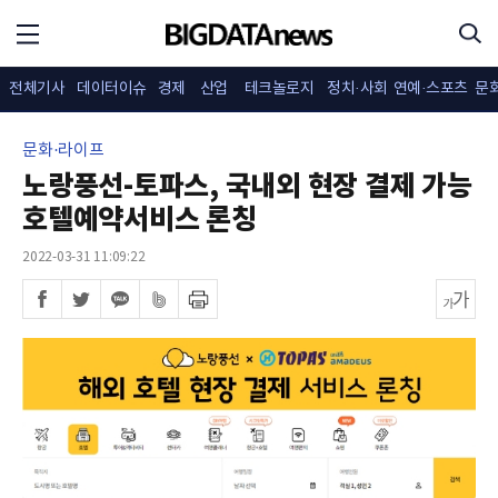
전체기사
데이터이슈
경제
산업
테크놀로지
정치·사회
연예·스포츠
문
문화·라이프
노랑풍선-토파스, 국내외 현장 결제 가능
호텔예약서비스 론칭
2022-03-31 11:09:22