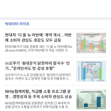
빅데이터 라이프
현대차 ‘디 올 뉴 아반떼’ 계약 개시…아반
떼 소비자 관심도·호감도 모두 급등
현대자동차가 대표 준중형 세단 ‘디 올 뉴 아반떼(The
all new AVANTE, 이하 아반떼)’의 주요 사양과 가격
을 공개하고 5일부터 계약을 시작한다고 밝혔다.아반
떼는 6년 만에 선보이는 8세대 완전변경 모델로, ▲정
교한 선과 면을 중심으로 완성한 파격적인 디자인 ▲
㈜오뚜기 ‘동대문식 닭한마리 칼국수’ 인
과거 중형 세단 수준으로 확대된 차체 제원 ▲글로벌
기..."온라인서도 맛·감성 호평"
최고 수준의 안전성 ▲성능과 효율을 동시에 높인 주
행 완성도 ▲첨단 편의 및 디지털 사양 적용 등을 통해
㈜오뚜기가 K-노포 감성을 담은 ‘동대문식 닭한마리
글로벌 준중형 세단의 새로운 기준을 세웠다.아반떼
칼국수’ 라면이 깊고 담백한 국물 맛과 차별화된 스토
는 가솔린 2.0과 1.6 하이브리드 두 가지 파워트레인
리로 출시 초기부터 높은 인기를 얻고 있다고 4일 밝
과 모던, 프리미엄, 인스퍼레이션 세 가지 트림으로
혔다.‘동대문식 닭한마리 칼국수’는 예상을 뛰어넘는
운영된다.◆ 디자인·공간·안전·성능 전반에서 차급을
소비자 호응에 힘입어 지난 7월 13일 첫 선을 보인 지
NH농협캐피탈, 직급별 소통 프로그램 운
넘
단 18일 만에 누적 판매량 50만 개를 돌파하는 성과를
영…경영성과 등 주목 소비자 관심도 상승
거두었다.이번 신제품은 개발진이 전국의 닭한마리
전문점을 직접 찾아 다니며 최적의 육수 비율을 완성
NH농협캐피탈(대표 장종환)은 임직원 간 세대와 직
했다. 자극적이지 않으면서도 깊은 닭육수에 마늘의
급을 넘어선 소통을 강화하기 위해 직급별 소통 프로
개운한 풍미를 더했으며, 국물이 잘 배어들면서도 쫄
그램'너하(NH)고, 나하(NH)고, NH GO!'를 지난 27일