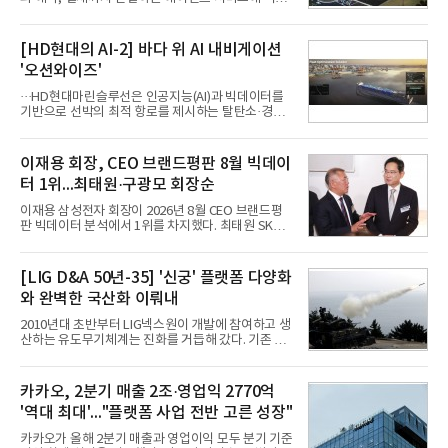
을 집중한다. 음식 배달을 시작으로 커머스와 예약, 여
행 등으로 적용 범위를 넓혀 AI를 새로운 톡비즈 성장
축으로 만들겠다는 구상이다.정신아 카카오 대표는 6
[HD현대의 AI-2] 바다 위 AI 내비게이션
일 열린 2분기 실적 발표 컨퍼런스콜에서 "AI는 톡비
'오션와이즈'
즈 성장 재점화의 핵심이자 주요 매출원으로 자리 잡
을 것"이라며 이같은 AI 사업 전략을 공개했다. 카카
···HD현대마린슬루선은 인공지능(AI)과 빅데이터를
오는 이날 함께 발표한 2분기 연결 매출이 전년 동기
기반으로 선박의 최적 항로를 제시하는 탈탄소·경제
대비 9% 증가한 2조985억원, 영업이익은 36% 늘어
운항 솔루션 ‘오션와이즈’를 운영하고 있다. 별도의
난 2770억원이라고 밝혔다. 매출과 영업이익 모두 분
장비 설치 없이 일고리즘 만으로 선박의 탄소 배출량
기 기준 역대 최대치다. 카카오는 플랫폼 부문 매출이
을 모니터링 및 예측하며, 연료 소비를 최소화하는 운
이재용 회장, CEO 브랜드평판 8월 빅데이
17% 증가하
항 가이드라인을 제공한다.오션와이즈의 핵심 기능은
터 1위...최태원·구광모 회장순
CI(탄소집약도지수) 실시간 관리 예측, 시 기반 최적
항로 추천, 선단 관리 등이다. HD현대오일뱅크와의
이재용 삼성전자 회장이 2026년 8월 CEO 브랜드평
실증에서는 총 13개 구간, 10만6000km 항해를 통해
판 빅데이터 분석에서 1위를 차지했다. 최태원 SK그
평균 5.3%의 연료 질감 효과를 입증했다. 이는 연간 1
룹 회장과 구광모 LG그룹 회장이 뒤를 이었다.6일 한
만t의 연료를 사용하는 선박 1척 기준 약 3억5000만
국기업평판연구소(소장 구창환)는 빅데이터뉴스와
원의 비용 절감에 해당한다.주목할 점은 오션와이즈
함께 60명의 CEO 브랜드를 대상으로 2026년 7월 6
[LIG D&A 50년-35] '신궁' 플랫폼 다양화
의 핵심
일부터 8월 6일까지 수집된 소비자 빅데이터
와 완벽한 국산화 이뤄내
7,395,735건을 분석한 결과, 삼성 이재용 회장이 브
랜드평판지수 1,984,715를 기록하며 8월 1위에 올랐
2010년대 초반부터 LIG넥스원이 개발에 참여하고 생
다고 밝혔다. 분석에 활용된 빅데이터는 지난 7월
산하는 유도무기체계는 진화를 거듭해 갔다. 기존 무
(14,233,797건) 대비 48.04% 감소한 수치다.8월
기체계에 기반한 새로운 기능이 추가되기도 하고, 활
CEO 브랜드평판 30위 순위는 이재용, 최태원, 정의
용도가 떨어지는 재래식 무기를 새롭게 활용하는 방
선, 구광모, 신동빈, 박현주, 이해진, 정원주, 함영주,
안이 강구됐다. 또 핵심 구성품 국산화를 통해 수출상
카카오, 2분기 매출 2조·영업익 2770억
김승연, 이재현, 강호동, 김범수, 양종
의 제약을 해소하고자 노력했다. 이러한 LIG넥스원의
'역대 최대'..."플랫폼 사업 전반 고른 성장"
신기술 개발 성과가 집약된 무기체계가 바로 휴대용
지대공 유도무기 ‘신궁’이다.신궁은 이미 2009년 수
카카오가 올해 2분기 매출과 영업이익 모두 분기 기준
출을 위한 개량형 멀티런처 개발을 완료함으로써 기