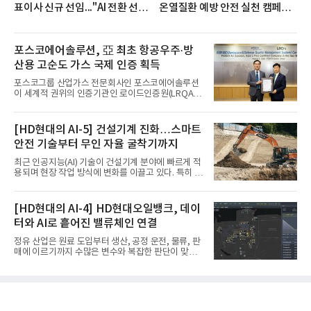
표이사 신규 선임..."AI 전환 선
온열질환 예방 안전 실천 캠페인
도"
실시
포스코에어솔루션, 亞 최초 항공우주·방
산용 고순도 가스 국제 인증 획득
포스코그룹 산업가스 전문회사인 포스코에어솔루션
이 세계적 권위의 인증기관인 로이드인증원(LRQA)
으로부터 아시아 지역 최초로 항공우주 및 방산용 고
순도 희귀가스 제조 분야 국제공인 인증인 ‘항공우주·
방산 품질경영시스템(AS9100D)’을 획득했다.포스코
[HD현대의 AI-5] 건설기계 진화…스마트
에어솔루션은 6일 서울 포스코센터에서 김대연 포스
안전 기술부터 무인 자율 굴착기까지
코에어솔루션 대표, 이일형 로이드인증원(LRQA) 한
국지사 대표 등이 참석한 가운데 ‘항공우주·방산 품질
최근 인공지능(AI) 기술이 건설기계 분야에 빠르게 적
경영시스템(AS9100D)’ 인증수여식을 가졌다고 밝혔
용되며 현장 작업 방식에 변화를 이끌고 있다. 특히 무
다.포스코에어솔루션이 획득한 AS9100D는 국제 품
인 자율화 기술은 작업 효율을 획기적으로 높이며 스
질경영시스템 표준(ISO 9001)을 기반으로 항공우주
마트 건설 현장 구현을 앞당기고 있다.HD현대사이트
및 방위산업의 엄격한 특수 요구사항을 반영한 글로
솔루션은 최근 스위스 건설 현장에서 무인 자율 굴착
[HD현대의 AI-4] HD현대오일뱅크, 데이
벌 표준이다. 특히 미세
기를 투입했다. 실제 공사를 진행한 것은 처음으로, 건
터와 AI로 흩어진 밸류체인 연결
설장비 자율화 기술의 새로운 이정표를 제시했다.이
번에 투입된 무인 자율 굴착기는 유럽 대형 건설그룹
정유 산업은 원료 도입부터 생산, 공정 운전, 물류, 판
키바그(KIBAG)의 스위스 투겐 지역 건설 프로젝트에
매에 이르기까지 수많은 변수와 복잡한 판단이 맞물
서 깊이 3m, 폭 12m, 길이 1km 규모의 토목 공사를
리는 구조를 갖고 있다. 작은 변화 하나가 전체 수익성
수행할 예정이다. 해당 장비에는 HD건설기계의 22t
과 운영 효율에 직접적인 영향을 미치는 만큼, 데이터
급 굴착기를 기반으로 HD현대사이트솔루션의 스마
를 얼마나 빠르고 정확하게 연결하고 활용하느냐가
트 굴착기 플랫폼
기업경쟁력을 좌우하는 핵심 요소로 떠오르고 있다.
이러한 환경 속에서 HD현대오일뱅크는 인공지능(AI)