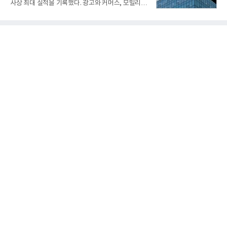
사상 최대 실적을 기록했다. 광고와 커머스, 모빌리
능 다양화와 계열화 가능성을 선보인 바 있었다. 이번
티, 페이 등 플랫폼 사업이 고르게 성장하며 실적을 견
엔 기존 K-30 30mm 대공포 비호 체계에 신궁을 장착
인했다.카카오는 6일 연결 기준 올해 2분기 매출 2조
하는 개량사업, 일명 ‘비호복합’ 프로젝트가 2009년
985억원, 영업이익 2770억원을 기록했다고 밝혔다.
부터 진행됐
전년 동기 대비 매출은 9%, 영업이익은 36% 늘어난
수치다. 전년 동기 실적과 증가율은 카카오게임즈와
카카오헬스케어 관련 손익을 중단영업손익으로 반영
한 기준으로 산출됐다. 지난해 2분기 매출은 1조9175
억원, 영업이익은 2039억원이었다.플랫폼 부문 매출
은 1조2303억원으로 전년 동기 대비 17% 증가했다.
카카오톡 내 광고와 커머스 사업을 아우르는 톡비즈
매출은 6432억원