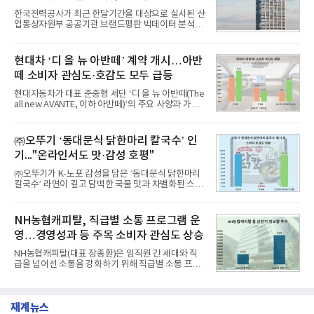
1,710,926을 기록하며 8월 1위에 올랐다고 밝혔다.
한국전력공사가 최근 한달기간을 대상으로 실시된 산
분석에 활용된 빅데이터는 지난 7월(9,491,206건) 대
업통상자원부 공공기관 브랜드평판 빅데이터 분석에
비 6.14% 증가한 수치로, 교육서비스 상장기업 브랜
서 1위를 차지했다. 한국가스공사와 한국수력원자력
드에 대한 소비자 관심이 확대됐다.연구소에 따르면 8
이 순으로 뒤를 이었다.7일 한국기업평판연구소(소장
월 교육서비스 상장기업 브랜드평판 순위는 메가스터
구창환)는 산업통상자원부 공공기관 41개 브랜드를
현대차 ‘디 올 뉴 아반떼’ 계약 개시…아반
디교육, 대교, 디지
대상으로 지난 7월 7일부터 8월 7일까지 수집된 소비
떼 소비자 관심도·호감도 모두 급등
자 빅데이터 91,102,549건을 분석한 결과, 한국전력
공사가 브랜드평판지수 10,670,633을 기록하며 8월
현대자동차가 대표 준중형 세단 ‘디 올 뉴 아반떼(The
1위에 올랐다고 밝혔다. 분석에 활용된 빅데이터는 지
all new AVANTE, 이하 아반떼)’의 주요 사양과 가격
난 7월(88,893,823건) 대비 2.48% 증가한 수치다.연
을 공개하고 5일부터 계약을 시작한다고 밝혔다.아반
구소에 따르면 8월 산업통상자원부 공공기관 브랜드
떼는 6년 만에 선보이는 8세대 완전변경 모델로, ▲정
평판 30위 순위는 한국전력공사, 한국가스공사, 한국
교한 선과 면을 중심으로 완성한 파격적인 디자인 ▲
㈜오뚜기 ‘동대문식 닭한마리 칼국수’ 인
수력원자력, 한국석
과거 중형 세단 수준으로 확대된 차체 제원 ▲글로벌
기..."온라인서도 맛·감성 호평"
최고 수준의 안전성 ▲성능과 효율을 동시에 높인 주
행 완성도 ▲첨단 편의 및 디지털 사양 적용 등을 통해
㈜오뚜기가 K-노포 감성을 담은 ‘동대문식 닭한마리
글로벌 준중형 세단의 새로운 기준을 세웠다.아반떼
칼국수’ 라면이 깊고 담백한 국물 맛과 차별화된 스토
는 가솔린 2.0과 1.6 하이브리드 두 가지 파워트레인
리로 출시 초기부터 높은 인기를 얻고 있다고 4일 밝
과 모던, 프리미엄, 인스퍼레이션 세 가지 트림으로
혔다.‘동대문식 닭한마리 칼국수’는 예상을 뛰어넘는
운영된다.◆ 디자인·공간·안전·성능 전반에서 차급을
소비자 호응에 힘입어 지난 7월 13일 첫 선을 보인 지
NH농협캐피탈, 직급별 소통 프로그램 운
넘
단 18일 만에 누적 판매량 50만 개를 돌파하는 성과를
영…경영성과 등 주목 소비자 관심도 상승
거두었다.이번 신제품은 개발진이 전국의 닭한마리
전문점을 직접 찾아 다니며 최적의 육수 비율을 완성
NH농협캐피탈(대표 장종환)은 임직원 간 세대와 직
했다. 자극적이지 않으면서도 깊은 닭육수에 마늘의
급을 넘어선 소통을 강화하기 위해 직급별 소통 프로
개운한 풍미를 더했으며, 국물이 잘 배어들면서도 쫄
그램'너하(NH)고, 나하(NH)고, NH GO!'를 지난 27일
깃한 식감이 살아있는 칼국수 면발을 정교하게 구현
부터 30일까지 서울 원센티널 NH농협캐피탈타워 22
했다는게 회사측의 설명이다.실제 현장 시식 행사에
층에서 운영했다고 31일 밝혔다.이번 프로그램은 경
서도
재계뉴스
영지원부 홍보팀과 2026년 새로이(e)＊가 공동 주관