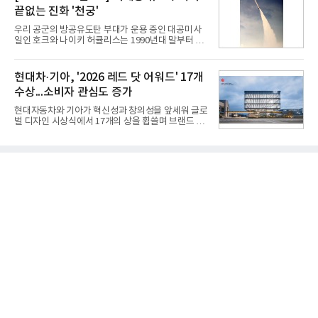
RGB 등 거실용 TV로 인기가 높은 베스트셀러 TV 20
끝없는 진화 '천궁'
개 모델이며, 동시 구독 계약 시 스탠바이미2(모델명
27LX6TPGA) 구독료를 50% 할인 받을 수 있다. 프로
우리 공군의 방공유도탄 부대가 운용 중인 대공미사
모션 대상 모델과 혜택, 구독료 등 프로모션 세부 사항
일인 호크와 나이키 허큘리스는 1990년대 말부터 성
은 베스트샵 판매 매니저에게 문의하면 자세히 안내
능 면에서 한계를 보이기 시작했다. 이에 따라 정부는
받을 수 있다.LG TV를 구독으로 이용하면 최대 6년까
기존 미사일체계를 대체할 중고도 및 중거리 대공미
지 구독 계약기간 내 무상 A/S를 받을 수 있으며, 이사
사일을 개발하기로 결정했다.처음 KM-SAM 사업으로
현대차·기아, '2026 레드 닷 어워드' 17개
등으로 이전
불린 이 사업의 명칭은 호크(Iron Hawk, 철매)를 대체
수상...소비자 관심도 증가
한다는 의미에서 ‘철매Ⅱ’ 로 정해졌다. 철매Ⅱ 개발
사업은 미사일체계 완성 후인 2011년 ‘천궁(天弓)’으
현대자동차와 기아가 혁신성과 창의성을 앞세워 글로
로 다시 장비명이 바뀌었다. 17개 업체와 관련 기관이
벌 디자인 시상식에서 17개의 상을 휩쓸며 브랜드 경
참여한 가운데 LIG 넥스원은 탐색 개발에서 체계개발
쟁력을 다시 한번 입증했다.현대자동차·기아는 '2026
완료까지 모든 과정에 참여했다. 1976년 호크 미사일
레드 닷 어워드: 브랜드 & 커뮤니케이션 디자인 부문
창정비 업체로 출발했던 회사가 호크 대체 유도무기
(Red Dot Design Award: Brand &
인 천궁
Communication Design)'에서 최우수상 2개, 본상
15개를 수상했다고 7일 밝혔다.'레드 닷 어워드'는 독
일 iF, 미국 IDEA와 함께 세계 3대 디자인 시상식으로
손꼽히는 세계 최대 규모의 디자인 공모전이다. 독일
노르트라인 베스트팔렌 디자인센터(Design
Zentrum Nordrhein Westfalen)가 주관해 매년 ▲
제품 디자인 ▲브랜드 & 커뮤니케이션 디자인 ▲디
자인 콘셉트 각 부문에서 우수한