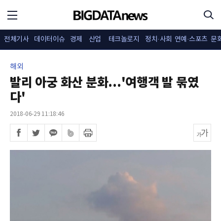
전체기사
데이터이슈
경제
산업
테크놀로지
정치·사회
연예·스포츠
문
해외
발리 아궁 화산 분화...'여행객 발 묶였
다'
2018-06-29 11:18:46