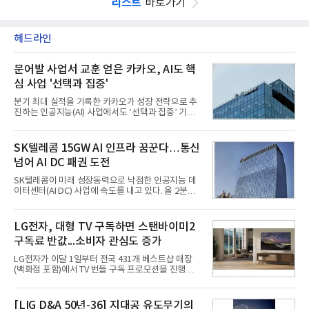
리스트
바로가기
헤드라인
문어발 사업서 교훈 얻은 카카오, AI도 핵
심 사업 '선택과 집중'
분기 최대 실적을 기록한 카카오가 성장 전략으로 추
진하는 인공지능(AI) 사업에서도 ‘선택과 집중’ 기조
를 강화하고 있다. 경쟁사들이 AI 데이터센터 등 인프
라 투자에 나서는 것과 달리, 카카오는 ‘카카오톡’이
라는 플랫폼 경쟁력을 활용한 AI 에이전트 서비스에
SK텔레콤 15GW AI 인프라 꿈꾼다…통신
집중하는 전략이다. 과거 무리한 사업 확장 과정에서
넘어 AI DC 패권 도전
겪었던 시행착오를 되풀이하지 않고 핵심 역량에 집
중하겠다는 취지로 풀이된다.7일 업계에 따르면 카카
SK텔레콤이 미래 성장동력으로 낙점한 인공지능 데
오는 올해 2분기 연결 기준 매출 2조985억원, 영업이
이터센터(AI DC) 사업에 속도를 내고 있다. 올 2분기
익 2770억원을 기록했다. 전년 동기 대비 매출과 영업
AI 데이터센터 매출이 90% 이상 급증한 데 이어, 오
이익은 각각 9%, 36% 증가해 모두 분기 기준 역대
는 2035년까지 총 15GW(기가와트) 규모의 AI DC를
최대치다. 상반기 기준 매출은 4조405억원, 영업이익
구축하겠다는 대형 청사진을 제시하면서다. 이에 따
LG전자, 대형 TV 구독하면 스탠바이미2
은 4884억
라 경쟁 구도 역시 이동통신사인 KT, LG유플러스를
구독료 반값...소비자 관심도 증가
넘어 네이버, 삼성SDS 등 IT 인프라 기업으로 확장되
고 있다.7일 SK텔레콤에 따르면 회사는 올해 2분기
LG전자가 이달 1일부터 전국 431개 베스트샵 매장
연결 기준 매출 4조 3591억원, 영업이익 5660억원을
(백화점 포함)에서 TV 번들 구독 프로모션을 진행하고
기록했다. 매출은 전년 동기 대비 0.5%, 영업이익은
있다. 대형 TV 구독 시 스탠바이미2 구독료를 반값 할
67.3% 증가한 수치다. AI DC 사업의 성장에 더해 수
인해주는 프로모션이다.대상 제품은 65·77·83형 올
익성 중심 경영, 그리고 지난해 발생한 일회성 비용에
레드, 75·86·100형 마이크로 RGB, 75·86형 미니
[LIG D&A 50년-36] 지대공 유도무기의
따른 기저효과가 실