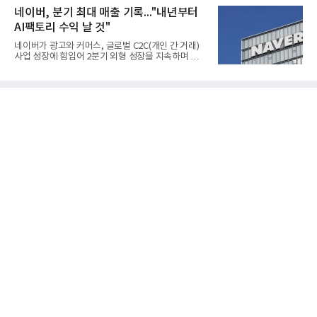
엔(BD) 가격 상승분을 제품 가격에 반영하면서 수익
한국전기안전공사(KESCO)로부터 SOFC 발전설비
네이버, 분기 최대 매출 기록..."내년부터
성이 개선됐다.금호석유
‘HD250’과 ‘HD300’, 제조시설에 대한 사용전검사를
AI팩토리 수익 날 것"
완료하고 제품 양산체계 구축했다고 밝혔다.HD250
과 HD300은 각각 249kW급과 285kW급의 중소형 발
네이버가 광고와 커머스, 글로벌 C2C(개인 간 거래)
전용 SOFC 제품이다. 이번 검사를 통해 HD하이드로
사업 성장에 힘입어 2분기 외형 성장을 지속하며 역대
젠은 제품과 제조시설의 전기설비 안전성과 적합성을
최대 매출을 기록했다. AI 검색 서비스 'AI 탭'의 이용
확인받으면서 안정적인 제품 생산과 공급을 위한 기
자 증가와 엔비디아와 추진하는 AI 팩토리를 앞세워
반을 마련했다고 설명했다.SOFC는 600~1000℃의
AI 수익화에도 속도를 내고 있다.네이버는 올해 2분기
고온에서 작동하는 고효율 친환경 발
연결 기준 매출 3조3888억원, 영업이익 5203억원을
기록했다고 7일 밝혔다. 매출은 광고·커머스 등 핵심
사업과 글로벌 C2C 성장에 힘입어 전년 동기 대비
16.2% 증가한 분기 최대 매출을 기록했다. 반면 영업
이익은 AI 인프라 투자 영향으로 0.2% 감소했다.사업
별 매출은 네이버 플랫폼 1조9022억원, 파이낸셜 플
랫폼 4707억원, 글로벌 도전 1조159억원이다.네이버
플랫폼은