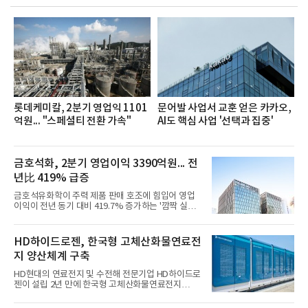
했으며, ▲팀장·부장(7.27), ▲계장·주임(7.28), ▲과
장·차장(7.29), ▲대리(7.30) 등 직급별로 총 4회에 걸
쳐 진행됐다.참고로 새로이(e)는 NH농협캐피탈 MZ
세대들로(과장~계장) 구성된 자율 참여조직으로, 조
직문화 혁신과 업무 효율성 향상을 위한 다양한 활동
을 추진하며,새로운 변화와 이로운 영향력을 조직전
반에 전파하는 역할
롯데케미칼, 2분기 영업익 1101
문어발 사업서 교훈 얻은 카카오,
억원... "스페셜티 전환 가속"
AI도 핵심 사업 '선택과 집중'
금호석화, 2분기 영업이익 3390억원... 전
년比 419% 급증
금호석유화학이 주력 제품 판매 호조에 힘입어 영업
이익이 전년 동기 대비 419.7% 증가하는 '깜짝 실
적'을 냈다. 금호석유화학은 연결 기준 올해 2분기 영
업이익이 3390억원으로 지난해 동기보다 419.7% 증
가한 것으로 잠정 집계됐다고 7일 공시했다.매출은 2
HD하이드로젠, 한국형 고체산화물연료전
조2682억원으로 지난해 동기 대비 27.9% 증가했다.
지 양산체계 구축
순이익은 3004억원으로 420.4% 늘었다.이번 호실적
은 주력 제품인 NB라텍스와 합성수지 판매 호조가 견
HD현대의 연료전지 및 수전해 전문기업 HD하이드로
인한 것으로 풀이된다. 미국의 중국산 의료용 고무장
젠이 설립 2년 만에 한국형 고체산화물연료전지
갑 관세 인상 이후 동남아 장갑업체의 가동률이 높아
(SOFC, Solid Oxide Fuel Cell) 양산체계를 구축하고
지면서 NB라텍스 수요가 증가했고, 원재료인 부타디
본격적인 시장 공략에 나선다.HD하이드로젠은 최근