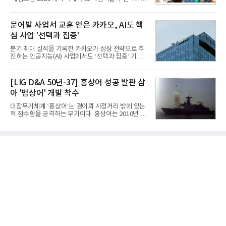
Purpose Bomb)에 장착하여 운용토록 개발됐다.이
로벌 전략을 공개한다. 상반기 게임사들의 실적이 업
는 현재 군에서 보유하고 있는 상당량의 일반목적폭
체별로 엇갈린 가운데 하반기 신작 흥행과 해외 시장
탄을 활용하기 위한 취지였다.항공기에 장착된 KGGB
성과가 실적을 좌우할 핵심 변수로 떠오르고 있다.8일
문어발 사업서 교훈 얻은 카카오, AI도 핵
는 조종사가 휴대하는 명령통신장치(PDU, P
업계에 따르면 올해 상반기 게임업계는 기업별 성적
심 사업 '선택과 집중'
표가 크게 갈렸다. 대표적으로 크래프톤은 'PUBG: 배
틀그라운드'의 안정적인 성장에 힘입어 상반기 연결
분기 최대 실적을 기록한 카카오가 성장 전략으로 추
기준 매출 2조6616억원, 영업이익 9725억원으로 역
진하는 인공지능(AI) 사업에서도 ‘선택과 집중’ 기조
대 최대 실적을 기록했다. 엔씨도 올해 출시한 '아이온
를 강화하고 있다. 경쟁사들이 AI 데이터센터 등 인프
2' 등에 힘입어 호실적을 거둘 것으로 전망된다.반면
라 투자에 나서는 것과 달리, 카카오는 ‘카카오톡’이
넷마블은 2분기 매출이 증가했지만 영업이익은 전년
라는 플랫폼 경쟁력을 활용한 AI 에이전트 서비스에
[LIG D&A 50년-37] 홍상어 성공 발판 삼
동기 대
집중하는 전략이다. 과거 무리한 사업 확장 과정에서
아 '범상어' 개발 착수
겪었던 시행착오를 되풀이하지 않고 핵심 역량에 집
중하겠다는 취지로 풀이된다.7일 업계에 따르면 카카
대잠무기체계 ‘홍상어’는 경어뢰 사정거리 밖에 있는
오는 올해 2분기 연결 기준 매출 2조985억원, 영업이
적 잠수함을 공격하는 무기이다. 홍상어는 2010년 넥
익 2770억원을 기록했다. 전년 동기 대비 매출과 영업
스원퓨처 시절 진해하우스에서 최초 생산돼 전력화가
이익은 각각 9%, 36% 증가해 모두 분기 기준 역대
이뤄졌다. 이후 2012년 한국형 구축함(KDX-1) 이상
최대치다. 상반기 기준 매출은 4조405억원, 영업이익
의 함정에 실전 배치됐다.그해 7월 해군은 동해상에서
은 4884억
성능 검증을 위해 홍상어 시험발사를 실시했다. 이때
홍상어가 목표 지점에서 입수한 후 표적을 타격하지
못하고 물속에서 멈춰버리는 예상 밖의 일이 벌어졌
다. 2차 품질확인 사격 시험에서도 만족스러운 결과를
얻지 못했다. 완벽한 신뢰성 확보를 위해 LIG넥스원은
국방과학연구소(ADD) 테스크포스(TF)와 합심해 본
격적인 개선 작업에 착수했다.홍상어 유도탄의 모든
분야를