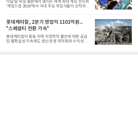
이달 말 독일 쾰른에서 열리는 세계 최대 게임 전시회
다. 2차 품질확인 사격 시험에서도 만족스러운 결과를
'게임스컴 2026'에서 국내 주요 게임사들이 신작과 글
얻지 못했다. 완벽한 신뢰성 확보를 위해 LIG넥스원은
로벌 전략을 공개한다. 상반기 게임사들의 실적이 업
국방과학연구소(ADD) 테스크포스(TF)와 합심해 본
체별로 엇갈린 가운데 하반기 신작 흥행과 해외 시장
격적인 개선 작업에 착수했다.홍상어 유도탄의 모든
성과가 실적을 좌우할 핵심 변수로 떠오르고 있다.8일
롯데케미칼, 2분기 영업익 1101억원...
분야를
업계에 따르면 올해 상반기 게임업계는 기업별 성적
"스페셜티 전환 가속"
표가 크게 갈렸다. 대표적으로 크래프톤은 'PUBG: 배
틀그라운드'의 안정적인 성장에 힘입어 상반기 연결
롯데케미칼이 중동 지역 지정학적 불안에 따른 공급
기준 매출 2조6616억원, 영업이익 9725억원으로 역
망 불확실성 지속에도 생산 운영 최적화와 수익성 중
대 최대 실적을 기록했다. 엔씨도 올해 출시한 '아이온
심의 사업 운영을 통해 전분기에 이어 흑자 기조를 이
2' 등에 힘입어 호실적을 거둘 것으로 전망된다.반면
어갔다.롯데케미칼이 2026년 2분기 연결 기준 매출
넷마블은 2분기 매출이 증가했지만 영업이익은 전년
액 5조6864억원, 영업이익 1101억원을 기록했다고 7
동기 대
일 밝혔다. 사업별로는 기초화학 부문(롯데케미칼 기
초소재사업·LC타이탄·LC USA·롯데대산석화)이 매
출 3조9403억원, 영업이익 23억원을 기록했다. 정기
보수 영향과 원료 가격 변동에 따른 래깅 효과로 전분
기 대비 수익성은 둔화됐지만 흑자 전환 흐름을 유지
했다.첨단소재 부문은 매출 1조1551억원, 영업이익
1325억원을 기록했다. 주요 제품의 스프레드 확대와
우호적인 환율 효과