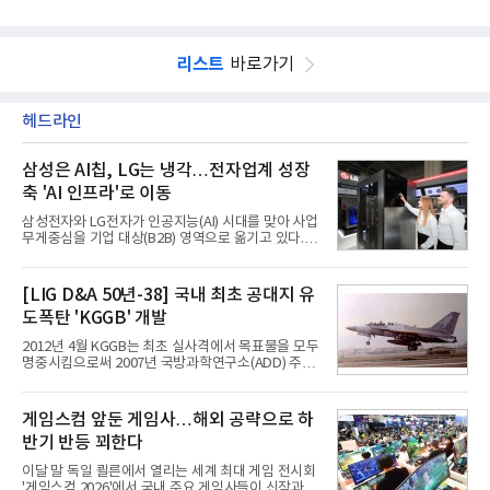
리스트
바로가기
헤드라인
삼성은 AI칩, LG는 냉각…전자업계 성장
축 'AI 인프라'로 이동
삼성전자와 LG전자가 인공지능(AI) 시대를 맞아 사업
무게중심을 기업 대상(B2B) 영역으로 옮기고 있다.
TV와 생활가전 등 전통적인 소비자 시장이 성숙기에
접어든 가운데 삼성전자는 AI 반도체를 중심으로 데
이터센터 생태계 공략을 강화하고 LG전자는 냉각솔
[LIG D&A 50년-38] 국내 최초 공대지 유
루션·전장·로봇 등 기업용 솔루션 사업 확대에 속도를
도폭탄 'KGGB' 개발
내고 있다.9일 업계에 따르면 LG전자는 2분기 생활가
전과 프리미엄 제품 경쟁력에 더해 B2B 사업 확대 효
2012년 4월 KGGB는 최초 실사격에서 목표물을 모두
과로 수익성을 방어한 반면 삼성전자는 디바이스경험
명중시킴으로써 2007년 국방과학연구소(ADD) 주관
(DX) 부문의 TV·생활가전 수익성이 악화됐다. 대신 삼
으로 시작된 KGGB 개발사업에 LIG넥스원은 시제업
성은 AI 메모리 등 반도체 사업을 중심으로 새로운 성
체로 참여했다. 체계개발에는 총 400여억 원의 개발
장 동력을 확보하는 데 집중하고 있다.LG전자는 B2B
비와 62개월의 기간이 소요됐다. 한국형 GPS 유도폭
게임스컴 앞둔 게임사…해외 공략으로 하
사업 확대
탄 KGGB(Korea GPS Guided Bomb)는 국내 최초
반기 반등 꾀한다
의 공대지 유도폭탄으로 2012년에 최종 전투용 적합
판정을 받았다.우리 공군이 운용하는 모든 전투기에
이달 말 독일 쾰른에서 열리는 세계 최대 게임 전시회
탑재할 수 있는 KGGB는 일반목적폭탄(General
'게임스컴 2026'에서 국내 주요 게임사들이 신작과 글