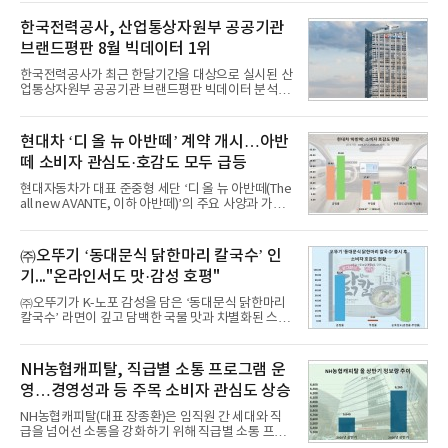
일 한국기업평판연구소(소장 구창환)는 국내 교육서
비스 상장기업 브랜드를 대상으로 지난 7월 7일부터
한국전력공사, 산업통상자원부 공공기관
8월 7일까지 수집된 소비자 빅데이터 10,074,233건
브랜드평판 8월 빅데이터 1위
을 분석한 결과, 메가스터디교육이 브랜드평판지수
1,710,926을 기록하며 8월 1위에 올랐다고 밝혔다.
한국전력공사가 최근 한달기간을 대상으로 실시된 산
분석에 활용된 빅데이터는 지난 7월(9,491,206건) 대
업통상자원부 공공기관 브랜드평판 빅데이터 분석에
비 6.14% 증가한 수치로, 교육서비스 상장기업 브랜
서 1위를 차지했다. 한국가스공사와 한국수력원자력
드에 대한 소비자 관심이 확대됐다.연구소에 따르면 8
이 순으로 뒤를 이었다.7일 한국기업평판연구소(소장
월 교육서비스 상장기업 브랜드평판 순위는 메가스터
구창환)는 산업통상자원부 공공기관 41개 브랜드를
현대차 ‘디 올 뉴 아반떼’ 계약 개시…아반
디교육, 대교, 디지
대상으로 지난 7월 7일부터 8월 7일까지 수집된 소비
떼 소비자 관심도·호감도 모두 급등
자 빅데이터 91,102,549건을 분석한 결과, 한국전력
공사가 브랜드평판지수 10,670,633을 기록하며 8월
현대자동차가 대표 준중형 세단 ‘디 올 뉴 아반떼(The
1위에 올랐다고 밝혔다. 분석에 활용된 빅데이터는 지
all new AVANTE, 이하 아반떼)’의 주요 사양과 가격
난 7월(88,893,823건) 대비 2.48% 증가한 수치다.연
을 공개하고 5일부터 계약을 시작한다고 밝혔다.아반
구소에 따르면 8월 산업통상자원부 공공기관 브랜드
떼는 6년 만에 선보이는 8세대 완전변경 모델로, ▲정
평판 30위 순위는 한국전력공사, 한국가스공사, 한국
교한 선과 면을 중심으로 완성한 파격적인 디자인 ▲
㈜오뚜기 ‘동대문식 닭한마리 칼국수’ 인
수력원자력, 한국석
과거 중형 세단 수준으로 확대된 차체 제원 ▲글로벌
기..."온라인서도 맛·감성 호평"
최고 수준의 안전성 ▲성능과 효율을 동시에 높인 주
행 완성도 ▲첨단 편의 및 디지털 사양 적용 등을 통해
㈜오뚜기가 K-노포 감성을 담은 ‘동대문식 닭한마리
글로벌 준중형 세단의 새로운 기준을 세웠다.아반떼
칼국수’ 라면이 깊고 담백한 국물 맛과 차별화된 스토
는 가솔린 2.0과 1.6 하이브리드 두 가지 파워트레인
리로 출시 초기부터 높은 인기를 얻고 있다고 4일 밝
과 모던, 프리미엄, 인스퍼레이션 세 가지 트림으로
혔다.‘동대문식 닭한마리 칼국수’는 예상을 뛰어넘는
운영된다.◆ 디자인·공간·안전·성능 전반에서 차급을
소비자 호응에 힘입어 지난 7월 13일 첫 선을 보인 지
NH농협캐피탈, 직급별 소통 프로그램 운
넘
단 18일 만에 누적 판매량 50만 개를 돌파하는 성과를
영…경영성과 등 주목 소비자 관심도 상승
거두었다.이번 신제품은 개발진이 전국의 닭한마리
전문점을 직접 찾아 다니며 최적의 육수 비율을 완성
NH농협캐피탈(대표 장종환)은 임직원 간 세대와 직
했다. 자극적이지 않으면서도 깊은 닭육수에 마늘의
급을 넘어선 소통을 강화하기 위해 직급별 소통 프로
개운한 풍미를 더했으며, 국물이 잘 배어들면서도 쫄
그램'너하(NH)고, 나하(NH)고, NH GO!'를 지난 27일