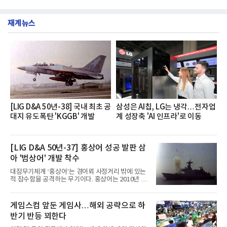
깃한 식감이 살아있는 칼국수 면발을 정교하게 구현
부터 30일까지 서울 원센티널 NH농협캐피탈타워 22
했다는게 회사측의 설명이다.실제 현장 시식 행사에
층에서 운영했다고 31일 밝혔다.이번 프로그램은 경
서도
재계뉴스
영지원부 홍보팀과 2026년 새로이(e)＊가 공동 주관
했으며, ▲팀장·부장(7.27), ▲계장·주임(7.28), ▲과
장·차장(7.29), ▲대리(7.30) 등 직급별로 총 4회에 걸
쳐 진행됐다.참고로 새로이(e)는 NH농협캐피탈 MZ
세대들로(과장~계장) 구성된 자율 참여조직으로, 조
직문화 혁신과 업무 효율성 향상을 위한 다양한 활동
을 추진하며,새로운 변화와 이로운 영향력을 조직전
반에 전파하는 역할
[LIG D&A 50년-38] 국내 최초 공
삼성은 AI칩, LG는 냉각…전자업
대지 유도폭탄 'KGGB' 개발
계 성장축 'AI 인프라'로 이동
[LIG D&A 50년-37] 홍상어 성공 발판 삼
아 '범상어' 개발 착수
대잠무기체계 ‘홍상어’는 경어뢰 사정거리 밖에 있는
적 잠수함을 공격하는 무기이다. 홍상어는 2010년 넥
스원퓨처 시절 진해하우스에서 최초 생산돼 전력화가
이뤄졌다. 이후 2012년 한국형 구축함(KDX-1) 이상
의 함정에 실전 배치됐다.그해 7월 해군은 동해상에서
게임스컴 앞둔 게임사…해외 공략으로 하
성능 검증을 위해 홍상어 시험발사를 실시했다. 이때
반기 반등 꾀한다
홍상어가 목표 지점에서 입수한 후 표적을 타격하지
못하고 물속에서 멈춰버리는 예상 밖의 일이 벌어졌