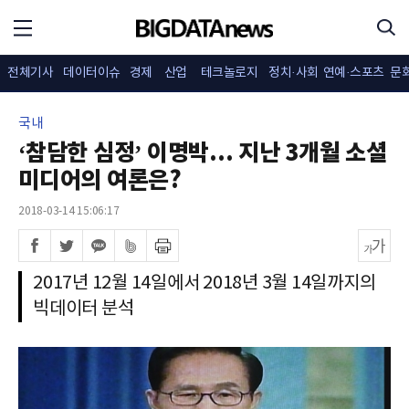
전체기사
데이터이슈
경제
산업
테크놀로지
정치·사회
연예·스포츠
문
국내
‘참담한 심정’ 이명박... 지난 3개월 소셜
미디어의 여론은?
2018-03-14 15:06:17
2017년 12월 14일에서 2018년 3월 14일까지의
빅데이터 분석