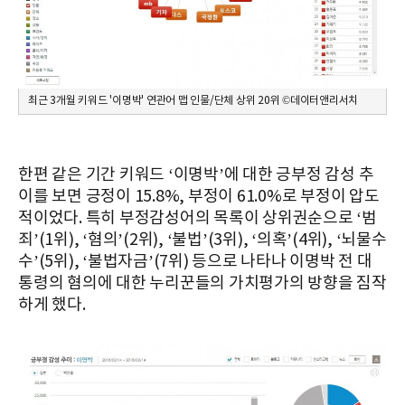
최근 3개월 키워드 '이명박' 연관어 맵 인물/단체 상위 20위 ©데이터앤리서치
한편 같은 기간 키워드 ‘이명박’에 대한 긍부정 감성 추
이를 보면 긍정이 15.8%, 부정이 61.0%로 부정이 압도
적이었다. 특히 부정감성어의 목록이 상위권순으로 ‘범
죄’(1위), ‘혐의’(2위), ‘불법’(3위), ‘의혹’(4위), ‘뇌물수
수’(5위), ‘불법자금’(7위) 등으로 나타나 이명박 전 대
통령의 혐의에 대한 누리꾼들의 가치평가의 방향을 짐작
하게 했다.