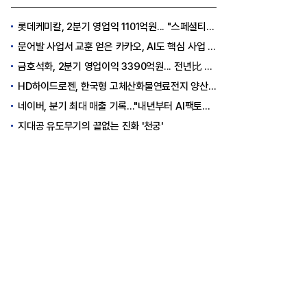
롯데케미칼, 2분기 영업익 1101억원... "스페셜티 전환 가속"
문어발 사업서 교훈 얻은 카카오, AI도 핵심 사업 '선택과 집중'
금호석화, 2분기 영업이익 3390억원... 전년比 419% 급증
HD하이드로젠, 한국형 고체산화물연료전지 양산체계 구축
네이버, 분기 최대 매출 기록..."내년부터 AI팩토리 수익 날 것"
지대공 유도무기의 끝없는 진화 '천궁'