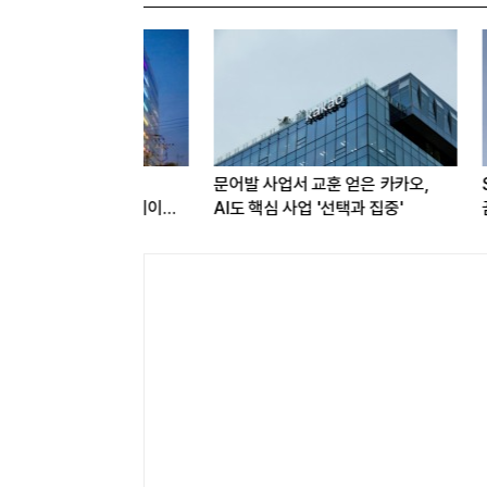
교육서비스
문어발 사업서 교훈 얻은 카카오,
SK텔레콤 
판 8월 빅데이터
AI도 핵심 사업 '선택과 집중'
꿈꾼다…통신