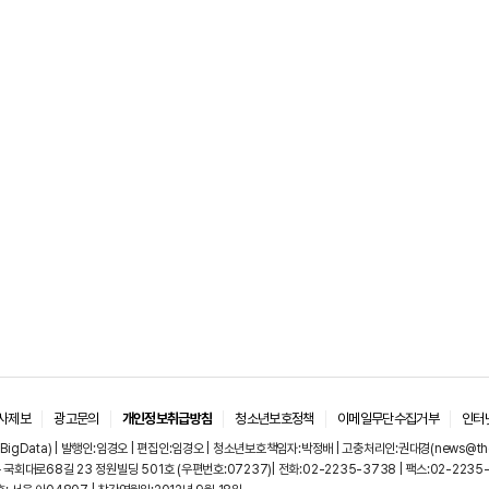
사제보
광고문의
개인정보취급방침
청소년보호정책
이메일무단수집거부
인터
igData) | 발행인:임경오 | 편집인:임경오 | 청소년보호책임자:박정배 | 고충처리인:권대경(news@thebi
국회대로68길 23 정원빌딩 501호 (우편번호:07237)| 전화:02-2235-3738 | 팩스:02-2235