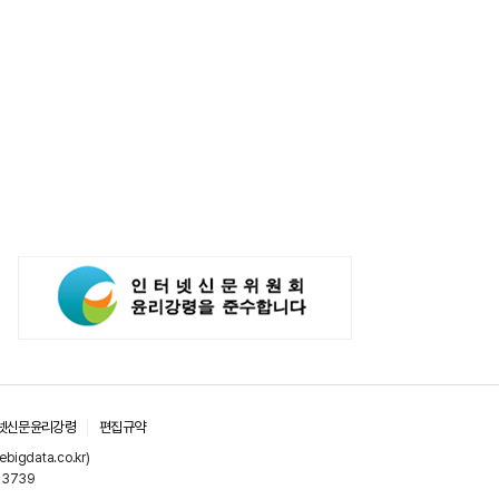
넷신문윤리강령
편집규약
gdata.co.kr)
-3739