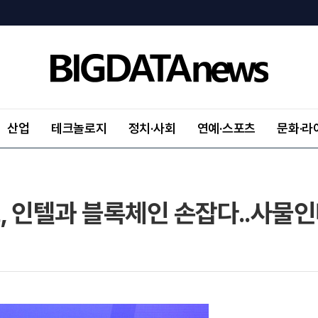
산업
테크놀로지
정치·사회
연예·스포츠
문화·라
 인텔과 블록체인 손잡다..사물인터