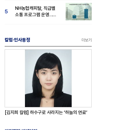
감성 호평"
NH농협캐피탈, 직급별
5
소통 프로그램 운영…
경영성과 등 주목 소비자
관심도 상승
칼럼·인사동정
더보기
[김지희 칼럼] 하수구로 사라지는 ‘하늘의 연료’