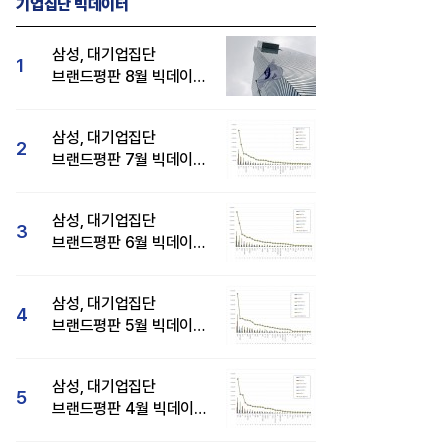
기업집단 빅데이터
삼성, 대기업집단
1
브랜드평판 8월 빅데이터
분석 1위...SK·현대자동차
순
삼성, 대기업집단
2
브랜드평판 7월 빅데이터
IG D&A 50년-36] 지대공
현대차·기아, '2026 레드 닷 어워드'
분석 1위...SK·두산·
무기의 끝없는 진화 '천궁'
17개 수상...소비자 관심도 증가
현대자동차 순
삼성, 대기업집단
3
브랜드평판 6월 빅데이터
압도적 1위...SK·한화 순
삼성, 대기업집단
4
브랜드평판 5월 빅데이터
1위...현대자동차 뒤이어
삼성, 대기업집단
5
브랜드평판 4월 빅데이터
분석 1위..."평판지수도