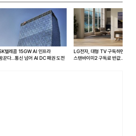
15GW AI 인프라
LG전자, 대형 TV 구독하면
[L
 넘어 AI DC 패권 도전
스탠바이미2 구독료 반값...소비자
유도
관심도 증가