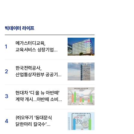
빅데이터 라이프
메가스터디교육,
1
교육서비스 상장기업
브랜드평판 8월 빅데이터
1위...대교 뒤이어
한국전력공사,
2
산업통상자원부 공공기관
브랜드평판 8월 빅데이터
1위
현대차 ‘디 올 뉴 아반떼’
3
계약 개시…아반떼 소비자
관심도·호감도 모두 급등
㈜오뚜기 ‘동대문식
4
닭한마리 칼국수’
인기..."온라인서도 맛·