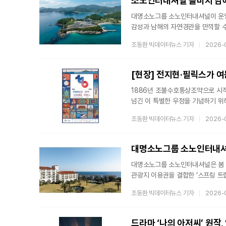
소노인터내셔널 쏠비치 남해
대명소노그룹 소노인터내셔널이 운영
감성과 남해의 자연경관을 만끽할 수
(Milano Stay)’ 패키지는 남
조동환 빅데이터뉴스 기자
2026-
호캉스를 즐길 수 있도록 기획됐으며,
구성과 함께 인피니티 풀 50% 할인
패키지에 포함된 ‘아이스비치’는 국
[현장] 전지현·필릭스가 여는 
1886년 조불수호통상조약으로 시작
넘긴 이 특별한 우정을 기념하기 위
(Philippe Bertoux) 주한 
조동환 빅데이터뉴스 기자
2026-
5일 개최했다. 이날 행사에서는 올
공개되어 뜨거운 관심을 모았다.■ 전
기념사업의 가장 파격적인 대목은 명
대명소노그룹 소노인터내셔널
아이콘으로
대명소노그룹 소노인터내셔널은 봄 
관광지 이용권을 결합한 ‘스프링 트립(S
제주’ 패키지는 △소노캄 제주 혹은
조동환 빅데이터뉴스 기자
2026-
사우나(소노벨 제주) 혹은 수영장(소
주요 관광지 및 시설 100여 곳을 
동선과 일정에 맞춰 원하는 관광지를
드라마 ‘나의 아저씨’ 원작