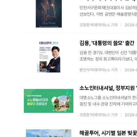
인천서구문화재단(대표이사 김성하)은
선보인다. 이번 공연은 예술경영지
후원으로 진행된다. 연극 ‘나의 
조동환 빅데이터뉴스 기자
2026-
작품으로, 서구민이 서구문화회관에서
2018년 방영 이후 깊은 울림과 공
드라마의 섬세한 정서와 인물 간의 
김용, '대통령의 쓸모' 출간
김용 전 경기도 대변인이 신간 '대통
조명하는 정치 회고록이라기보다, 
정리한 정치 에세이에 가깝다.김용
황인석 빅데이터뉴스 기자
2026-
기간 호흡을 맞춰왔다. 그는 이번 저
충돌하는 지점 등을 비교적 차분하게
무엇인가.”김용은 이에 대해 이념이
소노인터내셔널, 정부지원 
결과
대명소노그룹 소노인터내셔널이 한국
증진 및 내수 관광 진작에 기여하고
휴가지원사업은 중소기업 및 소상공인
조동환 빅데이터뉴스 기자
2026-
촉진을 위한 협력의 일환으로 마련됐으
추가 경비를 지원하는 방식으로 운
벗어나 재충전의 시간을 보낼 수 있도
해골투어, 시기별 일본 벚꽃
11일까