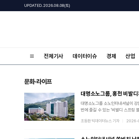
UPDATED. 2026.08.08(토)
전체기사
데이터이슈
경제
산업
문화·라이프
대명소노그룹, 홍천 비발디파
대명소노그룹 소노인터내셔널이 강원
번에 즐길 수 있는 ‘비발디 스프링 블룸(
패키지는 △비발디파크 객실(소노벨,
조동환 빅데이터뉴스 기자
2026-
인피니티풀, 실내수영장&사우나, 앤
히어로즈) 이용권을 포함하며, 정상
뷔페 및 각종 시설 이용권은 3인 기