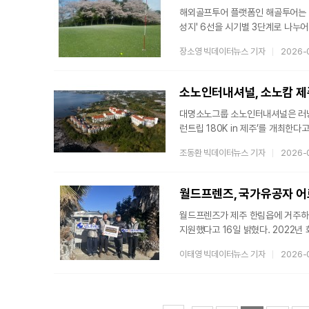
해외골프투어 플랫폼인 해골투어는 올
성지' 6선을 시기별 3단계로 나누
벚꽃의 마지막 종착지인 삿포로의 
장소영 빅데이터뉴스 기자
2026-
넓혔다. 해골투어는 해외골프투어 전
여행사의 정보를 통해 해외 골프 패
중순 ~ 4월 초) 벚꽃 골프 장소로
소노인터내셔널, 소노캄 제주 
대명소노그룹 소노인터내셔널은 러닝
런트립 180K in 제주’를 개최한다
10Km를 하나의 여정으로 잇는 러
조동환 빅데이터뉴스 기자
2026-
특색을 살린 러닝 코스의 매력과 웰
비발디파크에서 첫 번째 런트립을 
두 번째 런트립을 진행한다.‘소노 런트
월드프렌즈, 국가유공자 어
월드프렌즈가 제주 한림읍에 거주하
지원했다고 16일 밝혔다. 2022
누전전기배선 정리등 10일을 거쳐
이태영 빅데이터뉴스 기자
2026-
공익법인으로 가난과 질병, 굶주림, 
외 취약계층 대상자들에게나눔이 실천
마음을 바쳐 헌신한 국가유공자 상황