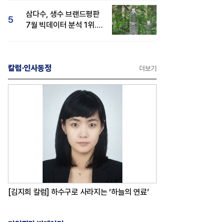
삼다수, 생수 브랜드평판
5
7월 빅데이터 분석 1위...
백산수·동원샘물 순
칼럼·인사동정
더보기
[김지희 칼럼] 하수구로 사라지는 ‘하늘의 연료’