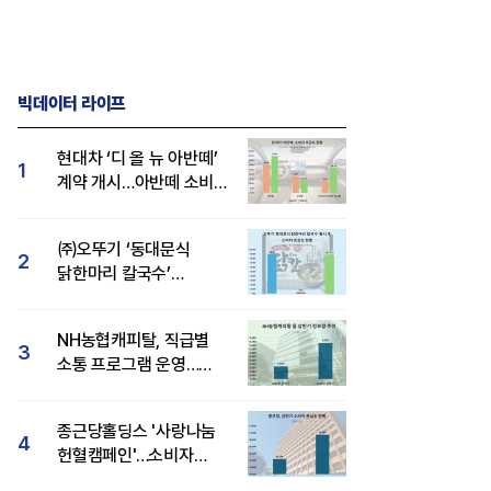
빅데이터 라이프
현대차 ‘디 올 뉴 아반떼’
1
계약 개시…아반떼 소비자
관심도·호감도 모두 급등
㈜오뚜기 ‘동대문식
2
닭한마리 칼국수’
인기..."온라인서도 맛·
감성 호평"
NH농협캐피탈, 직급별
3
소통 프로그램 운영…
경영성과 등 주목 소비자
관심도 상승
종근당홀딩스 '사랑나눔
4
헌혈캠페인'…소비자
관심도·호감도 모두 상승