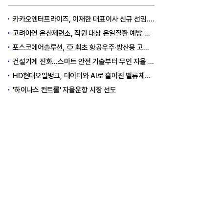
카카오엔터프라이즈, 이재한 대표이사 신규 선임..."AI 전환 선도"
고려아연 온산제련소, 직원 대상 온열질환 예방 안전 실천 캠페인 실시
포스코에어솔루션, 亞 최초 항공우주·방산용 고순도 가스 국제 인증 획득
건설기계 진화…스마트 안전 기술부터 무인 자율 굴착기까지
HD현대오일뱅크, 데이터와 AI로 흩어진 밸류체인 연결
'하이나스 컨트롤' 자율운항 시장 선도