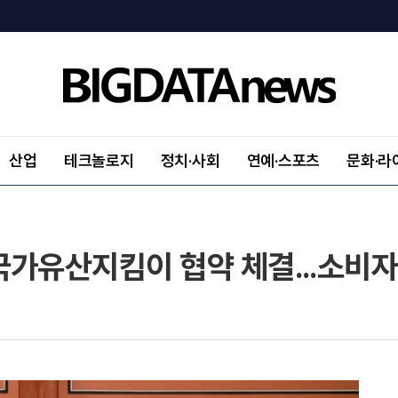
산업
테크놀로지
정치·사회
연예·스포츠
문화·라
국가유산지킴이 협약 체결...소비자