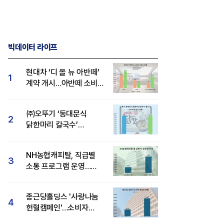
빅데이터 라이프
현대차 ‘디 올 뉴 아반떼’
1
계약 개시…아반떼 소비자
관심도·호감도 모두 급등
㈜오뚜기 ‘동대문식
2
닭한마리 칼국수’
인기..."온라인서도 맛·
감성 호평"
NH농협캐피탈, 직급별
3
소통 프로그램 운영…
경영성과 등 주목 소비자
관심도 상승
종근당홀딩스 '사랑나눔
4
헌혈캠페인'…소비자
관심도·호감도 모두 상승