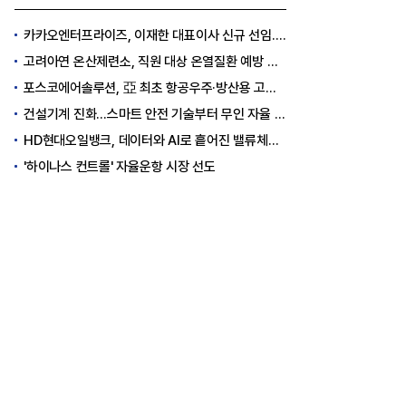
카카오엔터프라이즈, 이재한 대표이사 신규 선임..."AI 전환 선도"
고려아연 온산제련소, 직원 대상 온열질환 예방 안전 실천 캠페인 실시
포스코에어솔루션, 亞 최초 항공우주·방산용 고순도 가스 국제 인증 획득
건설기계 진화…스마트 안전 기술부터 무인 자율 굴착기까지
HD현대오일뱅크, 데이터와 AI로 흩어진 밸류체인 연결
'하이나스 컨트롤' 자율운항 시장 선도