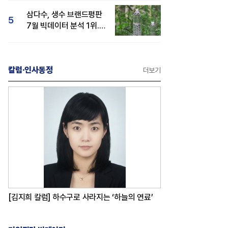
삼다수, 생수 브랜드평판
5
7월 빅데이터 분석 1위...
백산수·동원샘물 순
칼럼·인사동정
더보기
[김지희 칼럼] 하수구로 사라지는 ‘하늘의 연료’