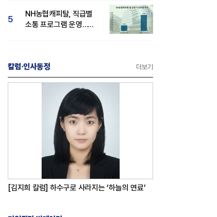
감성 호평"
NH농협캐피탈, 직급별
5
소통 프로그램 운영…
경영성과 등 주목 소비자
관심도 상승
칼럼·인사동정
더보기
[김지희 칼럼] 하수구로 사라지는 ‘하늘의 연료’