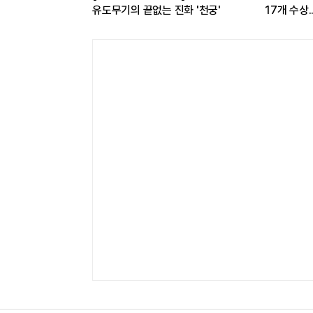
 반값...소비자
유도무기의 끝없는 진화 '천궁'
17개 수상