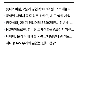
롯데케미칼, 2분기 영업익 1101억원... "스페셜티 전환 가속"
문어발 사업서 교훈 얻은 카카오, AI도 핵심 사업 '선택과 집중'
금호석화, 2분기 영업이익 3390억원... 전년比 419% 급증
HD하이드로젠, 한국형 고체산화물연료전지 양산체계 구축
네이버, 분기 최대 매출 기록..."내년부터 AI팩토리 수익 날 것"
지대공 유도무기의 끝없는 진화 '천궁'