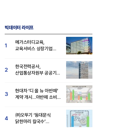
빅데이터 라이프
메가스터디교육,
1
교육서비스 상장기업
브랜드평판 8월 빅데이터
1위...대교 뒤이어
한국전력공사,
2
산업통상자원부 공공기관
브랜드평판 8월 빅데이터
1위
현대차 ‘디 올 뉴 아반떼’
3
계약 개시…아반떼 소비자
관심도·호감도 모두 급등
㈜오뚜기 ‘동대문식
4
닭한마리 칼국수’
인기..."온라인서도 맛·