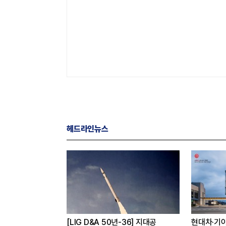
헤드라인뉴스
 구독하면
[LIG D&A 50년-36] 지대공
현대차·기아,