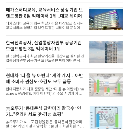
메가스터디교육, 교육서비스 상장기업 브
랜드평판 8월 빅데이터 1위...대교 뒤이어
메가스터디교육이 최근 한달기간을 대상으로 실시된
교육서비스 상장기업 브랜드평판 빅데이터 분석에서
1위를 차지했다. 대교와 디지털대상이 뒤를 이었다.7
일 한국기업평판연구소(소장 구창환)는 국내 교육서
비스 상장기업 브랜드를 대상으로 지난 7월 7일부터
한국전력공사, 산업통상자원부 공공기관
8월 7일까지 수집된 소비자 빅데이터 10,074,233건
브랜드평판 8월 빅데이터 1위
을 분석한 결과, 메가스터디교육이 브랜드평판지수
1,710,926을 기록하며 8월 1위에 올랐다고 밝혔다.
한국전력공사가 최근 한달기간을 대상으로 실시된 산
분석에 활용된 빅데이터는 지난 7월(9,491,206건) 대
업통상자원부 공공기관 브랜드평판 빅데이터 분석에
비 6.14% 증가한 수치로, 교육서비스 상장기업 브랜
서 1위를 차지했다. 한국가스공사와 한국수력원자력
드에 대한 소비자 관심이 확대됐다.연구소에 따르면 8
이 순으로 뒤를 이었다.7일 한국기업평판연구소(소장
월 교육서비스 상장기업 브랜드평판 순위는 메가스터
구창환)는 산업통상자원부 공공기관 41개 브랜드를
현대차 ‘디 올 뉴 아반떼’ 계약 개시…아반
디교육, 대교, 디지
대상으로 지난 7월 7일부터 8월 7일까지 수집된 소비
떼 소비자 관심도·호감도 모두 급등
자 빅데이터 91,102,549건을 분석한 결과, 한국전력
공사가 브랜드평판지수 10,670,633을 기록하며 8월
현대자동차가 대표 준중형 세단 ‘디 올 뉴 아반떼(The
1위에 올랐다고 밝혔다. 분석에 활용된 빅데이터는 지
all new AVANTE, 이하 아반떼)’의 주요 사양과 가격
난 7월(88,893,823건) 대비 2.48% 증가한 수치다.연
을 공개하고 5일부터 계약을 시작한다고 밝혔다.아반
구소에 따르면 8월 산업통상자원부 공공기관 브랜드
떼는 6년 만에 선보이는 8세대 완전변경 모델로, ▲정
평판 30위 순위는 한국전력공사, 한국가스공사, 한국
교한 선과 면을 중심으로 완성한 파격적인 디자인 ▲
㈜오뚜기 ‘동대문식 닭한마리 칼국수’ 인
수력원자력, 한국석
과거 중형 세단 수준으로 확대된 차체 제원 ▲글로벌
기..."온라인서도 맛·감성 호평"
최고 수준의 안전성 ▲성능과 효율을 동시에 높인 주
행 완성도 ▲첨단 편의 및 디지털 사양 적용 등을 통해
㈜오뚜기가 K-노포 감성을 담은 ‘동대문식 닭한마리
글로벌 준중형 세단의 새로운 기준을 세웠다.아반떼
칼국수’ 라면이 깊고 담백한 국물 맛과 차별화된 스토
는 가솔린 2.0과 1.6 하이브리드 두 가지 파워트레인