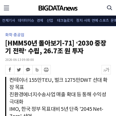
전체기사
데이터이슈
경제
산업
테크놀로지
정치·사회
연예·스포츠
문
화학·중공업
[HMM50년 돌아보기-71] ‘2030 중장
기 전략’ 수립, 26.7조 원 투자
2026-06-13 09:00:00
컨테이너 155만TEU, 벌크 1275만DWT 선대 확
장 목표
친환경에너지수송사업 매출 확대 등 통해 수익성
극대화
IMO, 한국 정부 목표대비 5년 단축 '2045 Net-