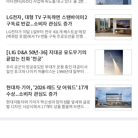
이터센터(AI DC) 사업에 속도를 내고 있다. 올 2분기
익 2770억원을 기록했다. 전년 동기 대비 매출과 영업
AI 데이터센터 매출이 90% 이상 급증한 데 이어, 오
이익은 각각 9%, 36% 증가해 모두 분기 기준 역대
는 2035년까지 총 15GW(기가와트) 규모의 AI DC를
최대치다. 상반기 기준 매출은 4조405억원, 영업이익
구축하겠다는 대형 청사진을 제시하면서다. 이에 따
LG전자, 대형 TV 구독하면 스탠바이미2
은 4884억
라 경쟁 구도 역시 이동통신사인 KT, LG유플러스를
구독료 반값...소비자 관심도 증가
넘어 네이버, 삼성SDS 등 IT 인프라 기업으로 확장되
고 있다.7일 SK텔레콤에 따르면 회사는 올해 2분기
LG전자가 이달 1일부터 전국 431개 베스트샵 매장
연결 기준 매출 4조 3591억원, 영업이익 5660억원을
(백화점 포함)에서 TV 번들 구독 프로모션을 진행하고
기록했다. 매출은 전년 동기 대비 0.5%, 영업이익은
있다. 대형 TV 구독 시 스탠바이미2 구독료를 반값 할
67.3% 증가한 수치다. AI DC 사업의 성장에 더해 수
인해주는 프로모션이다.대상 제품은 65·77·83형 올
익성 중심 경영, 그리고 지난해 발생한 일회성 비용에
레드, 75·86·100형 마이크로 RGB, 75·86형 미니
[LIG D&A 50년-36] 지대공 유도무기의
따른 기저효과가 실
RGB 등 거실용 TV로 인기가 높은 베스트셀러 TV 20
끝없는 진화 '천궁'
개 모델이며, 동시 구독 계약 시 스탠바이미2(모델명
27LX6TPGA) 구독료를 50% 할인 받을 수 있다. 프로
우리 공군의 방공유도탄 부대가 운용 중인 대공미사
모션 대상 모델과 혜택, 구독료 등 프로모션 세부 사항
일인 호크와 나이키 허큘리스는 1990년대 말부터 성
은 베스트샵 판매 매니저에게 문의하면 자세히 안내
능 면에서 한계를 보이기 시작했다. 이에 따라 정부는
받을 수 있다.LG TV를 구독으로 이용하면 최대 6년까
기존 미사일체계를 대체할 중고도 및 중거리 대공미
지 구독 계약기간 내 무상 A/S를 받을 수 있으며, 이사
사일을 개발하기로 결정했다.처음 KM-SAM 사업으로
현대차·기아, '2026 레드 닷 어워드' 17개
등으로 이전
불린 이 사업의 명칭은 호크(Iron Hawk, 철매)를 대체
수상...소비자 관심도 증가
한다는 의미에서 ‘철매Ⅱ’ 로 정해졌다. 철매Ⅱ 개발
사업은 미사일체계 완성 후인 2011년 ‘천궁(天弓)’으
현대자동차와 기아가 혁신성과 창의성을 앞세워 글로
로 다시 장비명이 바뀌었다. 17개 업체와 관련 기관이
벌 디자인 시상식에서 17개의 상을 휩쓸며 브랜드 경
참여한 가운데 LIG 넥스원은 탐색 개발에서 체계개발
쟁력을 다시 한번 입증했다.현대자동차·기아는 '2026
완료까지 모든 과정에 참여했다. 1976년 호크 미사일
레드 닷 어워드: 브랜드 & 커뮤니케이션 디자인 부문
창정비 업체로 출발했던 회사가 호크 대체 유도무기
(Red Dot Design Award: Brand &
인 천궁
Communication Design)'에서 최우수상 2개, 본상
15개를 수상했다고 7일 밝혔다.'레드 닷 어워드'는 독
일 iF, 미국 IDEA와 함께 세계 3대 디자인 시상식으로