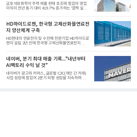
금호석유화학이 주력 제품 판매 호조에 힘입어 영업
이익이 전년 동기 대비 419.7% 증가하는 '깜짝 실
적'을 냈다. 금호석유화학은 연결 기준 올해 2분기 영
업이익이 3390억원으로 지난해 동기보다 419.7% 증
가한 것으로 잠정 집계됐다고 7일 공시했다.매출은 2
HD하이드로젠, 한국형 고체산화물연료전
조2682억원으로 지난해 동기 대비 27.9% 증가했다.
지 양산체계 구축
순이익은 3004억원으로 420.4% 늘었다.이번 호실적
은 주력 제품인 NB라텍스와 합성수지 판매 호조가 견
HD현대의 연료전지 및 수전해 전문기업 HD하이드로
인한 것으로 풀이된다. 미국의 중국산 의료용 고무장
젠이 설립 2년 만에 한국형 고체산화물연료전지
갑 관세 인상 이후 동남아 장갑업체의 가동률이 높아
(SOFC, Solid Oxide Fuel Cell) 양산체계를 구축하고
지면서 NB라텍스 수요가 증가했고, 원재료인 부타디
본격적인 시장 공략에 나선다.HD하이드로젠은 최근
엔(BD) 가격 상승분을 제품 가격에 반영하면서 수익
한국전기안전공사(KESCO)로부터 SOFC 발전설비
네이버, 분기 최대 매출 기록..."내년부터
성이 개선됐다.금호석유
‘HD250’과 ‘HD300’, 제조시설에 대한 사용전검사를
AI팩토리 수익 날 것"
완료하고 제품 양산체계 구축했다고 밝혔다.HD250
과 HD300은 각각 249kW급과 285kW급의 중소형 발
네이버가 광고와 커머스, 글로벌 C2C(개인 간 거래)
전용 SOFC 제품이다. 이번 검사를 통해 HD하이드로
사업 성장에 힘입어 2분기 외형 성장을 지속하며 역대
젠은 제품과 제조시설의 전기설비 안전성과 적합성을
최대 매출을 기록했다. AI 검색 서비스 'AI 탭'의 이용
확인받으면서 안정적인 제품 생산과 공급을 위한 기
자 증가와 엔비디아와 추진하는 AI 팩토리를 앞세워
반을 마련했다고 설명했다.SOFC는 600~1000℃의
AI 수익화에도 속도를 내고 있다.네이버는 올해 2분기
고온에서 작동하는 고효율 친환경 발
연결 기준 매출 3조3888억원, 영업이익 5203억원을
기록했다고 7일 밝혔다. 매출은 광고·커머스 등 핵심
사업과 글로벌 C2C 성장에 힘입어 전년 동기 대비
16.2% 증가한 분기 최대 매출을 기록했다. 반면 영업
이익은 AI 인프라 투자 영향으로 0.2% 감소했다.사업
별 매출은 네이버 플랫폼 1조9022억원, 파이낸셜 플
랫폼 4707억원, 글로벌 도전 1조159억원이다.네이버
플랫폼은