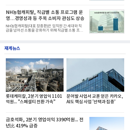
리로 출시 초기부터 높은 인기를 얻고 있다고 4일 밝
과 모던, 프리미엄, 인스퍼레이션 세 가지 트림으로
혔다.‘동대문식 닭한마리 칼국수’는 예상을 뛰어넘는
운영된다.◆ 디자인·공간·안전·성능 전반에서 차급을
소비자 호응에 힘입어 지난 7월 13일 첫 선을 보인 지
NH농협캐피탈, 직급별 소통 프로그램 운
넘
단 18일 만에 누적 판매량 50만 개를 돌파하는 성과를
영…경영성과 등 주목 소비자 관심도 상승
거두었다.이번 신제품은 개발진이 전국의 닭한마리
전문점을 직접 찾아 다니며 최적의 육수 비율을 완성
NH농협캐피탈(대표 장종환)은 임직원 간 세대와 직
했다. 자극적이지 않으면서도 깊은 닭육수에 마늘의
급을 넘어선 소통을 강화하기 위해 직급별 소통 프로
개운한 풍미를 더했으며, 국물이 잘 배어들면서도 쫄
그램'너하(NH)고, 나하(NH)고, NH GO!'를 지난 27일
깃한 식감이 살아있는 칼국수 면발을 정교하게 구현
부터 30일까지 서울 원센티널 NH농협캐피탈타워 22
했다는게 회사측의 설명이다.실제 현장 시식 행사에
층에서 운영했다고 31일 밝혔다.이번 프로그램은 경
서도
재계뉴스
영지원부 홍보팀과 2026년 새로이(e)＊가 공동 주관
했으며, ▲팀장·부장(7.27), ▲계장·주임(7.28), ▲과
장·차장(7.29), ▲대리(7.30) 등 직급별로 총 4회에 걸
쳐 진행됐다.참고로 새로이(e)는 NH농협캐피탈 MZ
세대들로(과장~계장) 구성된 자율 참여조직으로, 조
직문화 혁신과 업무 효율성 향상을 위한 다양한 활동
을 추진하며,새로운 변화와 이로운 영향력을 조직전
반에 전파하는 역할
롯데케미칼, 2분기 영업익 1101
문어발 사업서 교훈 얻은 카카오,
억원... "스페셜티 전환 가속"
AI도 핵심 사업 '선택과 집중'
금호석화, 2분기 영업이익 3390억원... 전
년比 419% 급증