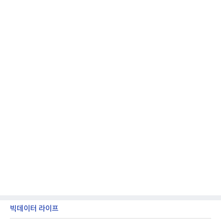
얻지 못했다. 완벽한 신뢰성 확보를 위해 LIG넥스원은
국방과학연구소(ADD) 테스크포스(TF)와 합심해 본
격적인 개선 작업에 착수했다.홍상어 유도탄의 모든
분야를
빅데이터 라이프