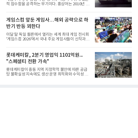
적 잠수함을 공격하는 무기이다. 홍상어는 2010년 넥
스원퓨처 시절 진해하우스에서 최초 생산돼 전력화가
이뤄졌다. 이후 2012년 한국형 구축함(KDX-1) 이상
의 함정에 실전 배치됐다.그해 7월 해군은 동해상에서
게임스컴 앞둔 게임사…해외 공략으로 하
성능 검증을 위해 홍상어 시험발사를 실시했다. 이때
반기 반등 꾀한다
홍상어가 목표 지점에서 입수한 후 표적을 타격하지
못하고 물속에서 멈춰버리는 예상 밖의 일이 벌어졌
이달 말 독일 쾰른에서 열리는 세계 최대 게임 전시회
다. 2차 품질확인 사격 시험에서도 만족스러운 결과를
'게임스컴 2026'에서 국내 주요 게임사들이 신작과 글
얻지 못했다. 완벽한 신뢰성 확보를 위해 LIG넥스원은
로벌 전략을 공개한다. 상반기 게임사들의 실적이 업
국방과학연구소(ADD) 테스크포스(TF)와 합심해 본
체별로 엇갈린 가운데 하반기 신작 흥행과 해외 시장
격적인 개선 작업에 착수했다.홍상어 유도탄의 모든
성과가 실적을 좌우할 핵심 변수로 떠오르고 있다.8일
롯데케미칼, 2분기 영업익 1101억원...
분야를
업계에 따르면 올해 상반기 게임업계는 기업별 성적
"스페셜티 전환 가속"
표가 크게 갈렸다. 대표적으로 크래프톤은 'PUBG: 배
틀그라운드'의 안정적인 성장에 힘입어 상반기 연결
롯데케미칼이 중동 지역 지정학적 불안에 따른 공급
기준 매출 2조6616억원, 영업이익 9725억원으로 역
망 불확실성 지속에도 생산 운영 최적화와 수익성 중
대 최대 실적을 기록했다. 엔씨도 올해 출시한 '아이온
심의 사업 운영을 통해 전분기에 이어 흑자 기조를 이
2' 등에 힘입어 호실적을 거둘 것으로 전망된다.반면
어갔다.롯데케미칼이 2026년 2분기 연결 기준 매출
넷마블은 2분기 매출이 증가했지만 영업이익은 전년
액 5조6864억원, 영업이익 1101억원을 기록했다고 7
동기 대
일 밝혔다. 사업별로는 기초화학 부문(롯데케미칼 기
초소재사업·LC타이탄·LC USA·롯데대산석화)이 매
출 3조9403억원, 영업이익 23억원을 기록했다. 정기
보수 영향과 원료 가격 변동에 따른 래깅 효과로 전분
기 대비 수익성은 둔화됐지만 흑자 전환 흐름을 유지
했다.첨단소재 부문은 매출 1조1551억원, 영업이익
1325억원을 기록했다. 주요 제품의 스프레드 확대와
우호적인 환율 효과