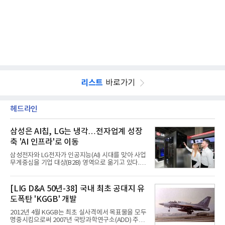
리스트
바로가기
헤드라인
삼성은 AI칩, LG는 냉각…전자업계 성장
축 'AI 인프라'로 이동
삼성전자와 LG전자가 인공지능(AI) 시대를 맞아 사업
무게중심을 기업 대상(B2B) 영역으로 옮기고 있다.
TV와 생활가전 등 전통적인 소비자 시장이 성숙기에
접어든 가운데 삼성전자는 AI 반도체를 중심으로 데
이터센터 생태계 공략을 강화하고 LG전자는 냉각솔
[LIG D&A 50년-38] 국내 최초 공대지 유
루션·전장·로봇 등 기업용 솔루션 사업 확대에 속도를
도폭탄 'KGGB' 개발
내고 있다.9일 업계에 따르면 LG전자는 2분기 생활가
전과 프리미엄 제품 경쟁력에 더해 B2B 사업 확대 효
2012년 4월 KGGB는 최초 실사격에서 목표물을 모두
과로 수익성을 방어한 반면 삼성전자는 디바이스경험
명중시킴으로써 2007년 국방과학연구소(ADD) 주관
(DX) 부문의 TV·생활가전 수익성이 악화됐다. 대신 삼