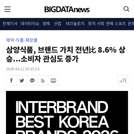
전체기사
데이터이슈
경제
산업
테크놀로지
정치·사회
연예·스포츠
문
제약·식품·화장품
삼양식품, 브랜드 가치 전년比 8.6% 상
승...소비자 관심도 증가
2026-06-12 10:15:14