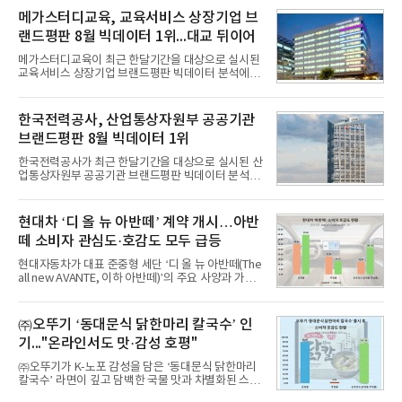
메가스터디교육, 교육서비스 상장기업 브
랜드평판 8월 빅데이터 1위...대교 뒤이어
메가스터디교육이 최근 한달기간을 대상으로 실시된
교육서비스 상장기업 브랜드평판 빅데이터 분석에서
1위를 차지했다. 대교와 디지털대상이 뒤를 이었다.7
일 한국기업평판연구소(소장 구창환)는 국내 교육서
비스 상장기업 브랜드를 대상으로 지난 7월 7일부터
한국전력공사, 산업통상자원부 공공기관
8월 7일까지 수집된 소비자 빅데이터 10,074,233건
브랜드평판 8월 빅데이터 1위
을 분석한 결과, 메가스터디교육이 브랜드평판지수
1,710,926을 기록하며 8월 1위에 올랐다고 밝혔다.
한국전력공사가 최근 한달기간을 대상으로 실시된 산
분석에 활용된 빅데이터는 지난 7월(9,491,206건) 대
업통상자원부 공공기관 브랜드평판 빅데이터 분석에
비 6.14% 증가한 수치로, 교육서비스 상장기업 브랜
서 1위를 차지했다. 한국가스공사와 한국수력원자력
드에 대한 소비자 관심이 확대됐다.연구소에 따르면 8
이 순으로 뒤를 이었다.7일 한국기업평판연구소(소장
월 교육서비스 상장기업 브랜드평판 순위는 메가스터
구창환)는 산업통상자원부 공공기관 41개 브랜드를
현대차 ‘디 올 뉴 아반떼’ 계약 개시…아반
디교육, 대교, 디지
대상으로 지난 7월 7일부터 8월 7일까지 수집된 소비
떼 소비자 관심도·호감도 모두 급등
자 빅데이터 91,102,549건을 분석한 결과, 한국전력
공사가 브랜드평판지수 10,670,633을 기록하며 8월
현대자동차가 대표 준중형 세단 ‘디 올 뉴 아반떼(The
1위에 올랐다고 밝혔다. 분석에 활용된 빅데이터는 지
all new AVANTE, 이하 아반떼)’의 주요 사양과 가격
난 7월(88,893,823건) 대비 2.48% 증가한 수치다.연
을 공개하고 5일부터 계약을 시작한다고 밝혔다.아반
구소에 따르면 8월 산업통상자원부 공공기관 브랜드
떼는 6년 만에 선보이는 8세대 완전변경 모델로, ▲정
평판 30위 순위는 한국전력공사, 한국가스공사, 한국
교한 선과 면을 중심으로 완성한 파격적인 디자인 ▲
㈜오뚜기 ‘동대문식 닭한마리 칼국수’ 인
수력원자력, 한국석
과거 중형 세단 수준으로 확대된 차체 제원 ▲글로벌
기..."온라인서도 맛·감성 호평"
최고 수준의 안전성 ▲성능과 효율을 동시에 높인 주
행 완성도 ▲첨단 편의 및 디지털 사양 적용 등을 통해
㈜오뚜기가 K-노포 감성을 담은 ‘동대문식 닭한마리
글로벌 준중형 세단의 새로운 기준을 세웠다.아반떼
칼국수’ 라면이 깊고 담백한 국물 맛과 차별화된 스토
는 가솔린 2.0과 1.6 하이브리드 두 가지 파워트레인
리로 출시 초기부터 높은 인기를 얻고 있다고 4일 밝
과 모던, 프리미엄, 인스퍼레이션 세 가지 트림으로