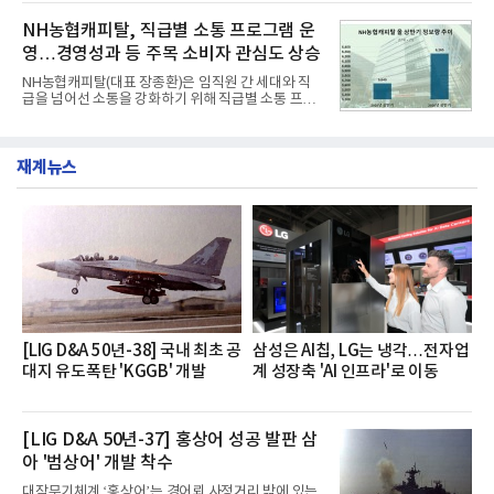
혔다.‘동대문식 닭한마리 칼국수’는 예상을 뛰어넘는
운영된다.◆ 디자인·공간·안전·성능 전반에서 차급을
소비자 호응에 힘입어 지난 7월 13일 첫 선을 보인 지
NH농협캐피탈, 직급별 소통 프로그램 운
넘
단 18일 만에 누적 판매량 50만 개를 돌파하는 성과를
영…경영성과 등 주목 소비자 관심도 상승
거두었다.이번 신제품은 개발진이 전국의 닭한마리
전문점을 직접 찾아 다니며 최적의 육수 비율을 완성
NH농협캐피탈(대표 장종환)은 임직원 간 세대와 직
했다. 자극적이지 않으면서도 깊은 닭육수에 마늘의
급을 넘어선 소통을 강화하기 위해 직급별 소통 프로
개운한 풍미를 더했으며, 국물이 잘 배어들면서도 쫄
그램'너하(NH)고, 나하(NH)고, NH GO!'를 지난 27일
깃한 식감이 살아있는 칼국수 면발을 정교하게 구현
부터 30일까지 서울 원센티널 NH농협캐피탈타워 22
했다는게 회사측의 설명이다.실제 현장 시식 행사에
층에서 운영했다고 31일 밝혔다.이번 프로그램은 경
서도
재계뉴스
영지원부 홍보팀과 2026년 새로이(e)＊가 공동 주관
했으며, ▲팀장·부장(7.27), ▲계장·주임(7.28), ▲과
장·차장(7.29), ▲대리(7.30) 등 직급별로 총 4회에 걸
쳐 진행됐다.참고로 새로이(e)는 NH농협캐피탈 MZ
세대들로(과장~계장) 구성된 자율 참여조직으로, 조
직문화 혁신과 업무 효율성 향상을 위한 다양한 활동
을 추진하며,새로운 변화와 이로운 영향력을 조직전
반에 전파하는 역할
[LIG D&A 50년-38] 국내 최초 공
삼성은 AI칩, LG는 냉각…전자업
대지 유도폭탄 'KGGB' 개발
계 성장축 'AI 인프라'로 이동
[LIG D&A 50년-37] 홍상어 성공 발판 삼
아 '범상어' 개발 착수
대잠무기체계 ‘홍상어’는 경어뢰 사정거리 밖에 있는