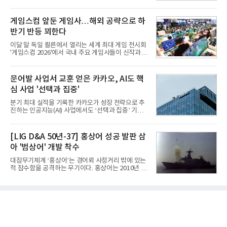
으로 시작된 KGGB 개발사업에 LIG넥스원은 시제업
성은 AI 메모리 등 반도체 사업을 중심으로 새로운 성
체로 참여했다. 체계개발에는 총 400여억 원의 개발
장 동력을 확보하는 데 집중하고 있다.LG전자는 B2B
비와 62개월의 기간이 소요됐다. 한국형 GPS 유도폭
게임스컴 앞둔 게임사…해외 공략으로 하
사업 확대
탄 KGGB(Korea GPS Guided Bomb)는 국내 최초
반기 반등 꾀한다
의 공대지 유도폭탄으로 2012년에 최종 전투용 적합
판정을 받았다.우리 공군이 운용하는 모든 전투기에
이달 말 독일 쾰른에서 열리는 세계 최대 게임 전시회
탑재할 수 있는 KGGB는 일반목적폭탄(General
'게임스컴 2026'에서 국내 주요 게임사들이 신작과 글
Purpose Bomb)에 장착하여 운용토록 개발됐다.이
로벌 전략을 공개한다. 상반기 게임사들의 실적이 업
는 현재 군에서 보유하고 있는 상당량의 일반목적폭
체별로 엇갈린 가운데 하반기 신작 흥행과 해외 시장
탄을 활용하기 위한 취지였다.항공기에 장착된 KGGB
성과가 실적을 좌우할 핵심 변수로 떠오르고 있다.8일
문어발 사업서 교훈 얻은 카카오, AI도 핵
는 조종사가 휴대하는 명령통신장치(PDU, P
업계에 따르면 올해 상반기 게임업계는 기업별 성적
심 사업 '선택과 집중'
표가 크게 갈렸다. 대표적으로 크래프톤은 'PUBG: 배
틀그라운드'의 안정적인 성장에 힘입어 상반기 연결
분기 최대 실적을 기록한 카카오가 성장 전략으로 추
기준 매출 2조6616억원, 영업이익 9725억원으로 역
진하는 인공지능(AI) 사업에서도 ‘선택과 집중’ 기조
대 최대 실적을 기록했다. 엔씨도 올해 출시한 '아이온
를 강화하고 있다. 경쟁사들이 AI 데이터센터 등 인프
2' 등에 힘입어 호실적을 거둘 것으로 전망된다.반면
라 투자에 나서는 것과 달리, 카카오는 ‘카카오톡’이
넷마블은 2분기 매출이 증가했지만 영업이익은 전년
라는 플랫폼 경쟁력을 활용한 AI 에이전트 서비스에
[LIG D&A 50년-37] 홍상어 성공 발판 삼
동기 대
집중하는 전략이다. 과거 무리한 사업 확장 과정에서
아 '범상어' 개발 착수
겪었던 시행착오를 되풀이하지 않고 핵심 역량에 집
중하겠다는 취지로 풀이된다.7일 업계에 따르면 카카
대잠무기체계 ‘홍상어’는 경어뢰 사정거리 밖에 있는
오는 올해 2분기 연결 기준 매출 2조985억원, 영업이
적 잠수함을 공격하는 무기이다. 홍상어는 2010년 넥
익 2770억원을 기록했다. 전년 동기 대비 매출과 영업
스원퓨처 시절 진해하우스에서 최초 생산돼 전력화가
이익은 각각 9%, 36% 증가해 모두 분기 기준 역대
이뤄졌다. 이후 2012년 한국형 구축함(KDX-1) 이상
최대치다. 상반기 기준 매출은 4조405억원, 영업이익
의 함정에 실전 배치됐다.그해 7월 해군은 동해상에서
은 4884억
성능 검증을 위해 홍상어 시험발사를 실시했다. 이때
홍상어가 목표 지점에서 입수한 후 표적을 타격하지
못하고 물속에서 멈춰버리는 예상 밖의 일이 벌어졌
다. 2차 품질확인 사격 시험에서도 만족스러운 결과를