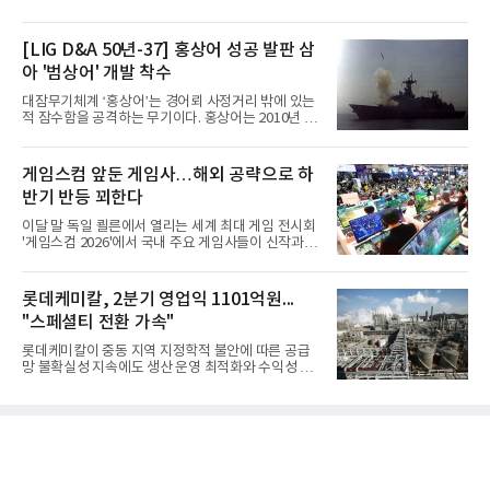
[LIG D&A 50년-37] 홍상어 성공 발판 삼
아 '범상어' 개발 착수
대잠무기체계 ‘홍상어’는 경어뢰 사정거리 밖에 있는
적 잠수함을 공격하는 무기이다. 홍상어는 2010년 넥
스원퓨처 시절 진해하우스에서 최초 생산돼 전력화가
이뤄졌다. 이후 2012년 한국형 구축함(KDX-1) 이상
의 함정에 실전 배치됐다.그해 7월 해군은 동해상에서
게임스컴 앞둔 게임사…해외 공략으로 하
성능 검증을 위해 홍상어 시험발사를 실시했다. 이때
반기 반등 꾀한다
홍상어가 목표 지점에서 입수한 후 표적을 타격하지
못하고 물속에서 멈춰버리는 예상 밖의 일이 벌어졌
이달 말 독일 쾰른에서 열리는 세계 최대 게임 전시회
다. 2차 품질확인 사격 시험에서도 만족스러운 결과를
'게임스컴 2026'에서 국내 주요 게임사들이 신작과 글
얻지 못했다. 완벽한 신뢰성 확보를 위해 LIG넥스원은
로벌 전략을 공개한다. 상반기 게임사들의 실적이 업
국방과학연구소(ADD) 테스크포스(TF)와 합심해 본
체별로 엇갈린 가운데 하반기 신작 흥행과 해외 시장
격적인 개선 작업에 착수했다.홍상어 유도탄의 모든
성과가 실적을 좌우할 핵심 변수로 떠오르고 있다.8일
롯데케미칼, 2분기 영업익 1101억원...
분야를
업계에 따르면 올해 상반기 게임업계는 기업별 성적
"스페셜티 전환 가속"
표가 크게 갈렸다. 대표적으로 크래프톤은 'PUBG: 배
틀그라운드'의 안정적인 성장에 힘입어 상반기 연결
롯데케미칼이 중동 지역 지정학적 불안에 따른 공급
기준 매출 2조6616억원, 영업이익 9725억원으로 역
망 불확실성 지속에도 생산 운영 최적화와 수익성 중
대 최대 실적을 기록했다. 엔씨도 올해 출시한 '아이온
심의 사업 운영을 통해 전분기에 이어 흑자 기조를 이
2' 등에 힘입어 호실적을 거둘 것으로 전망된다.반면
어갔다.롯데케미칼이 2026년 2분기 연결 기준 매출
넷마블은 2분기 매출이 증가했지만 영업이익은 전년
액 5조6864억원, 영업이익 1101억원을 기록했다고 7
동기 대
일 밝혔다. 사업별로는 기초화학 부문(롯데케미칼 기
초소재사업·LC타이탄·LC USA·롯데대산석화)이 매
출 3조9403억원, 영업이익 23억원을 기록했다. 정기
보수 영향과 원료 가격 변동에 따른 래깅 효과로 전분