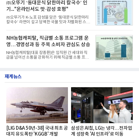
교한 선과 면을 중심으로 완성한 파격적인 디자인 ▲
㈜오뚜기 ‘동대문식 닭한마리 칼국수’ 인
수력원자력, 한국석
과거 중형 세단 수준으로 확대된 차체 제원 ▲글로벌
기..."온라인서도 맛·감성 호평"
최고 수준의 안전성 ▲성능과 효율을 동시에 높인 주
행 완성도 ▲첨단 편의 및 디지털 사양 적용 등을 통해
㈜오뚜기가 K-노포 감성을 담은 ‘동대문식 닭한마리
글로벌 준중형 세단의 새로운 기준을 세웠다.아반떼
칼국수’ 라면이 깊고 담백한 국물 맛과 차별화된 스토
는 가솔린 2.0과 1.6 하이브리드 두 가지 파워트레인
리로 출시 초기부터 높은 인기를 얻고 있다고 4일 밝
과 모던, 프리미엄, 인스퍼레이션 세 가지 트림으로
혔다.‘동대문식 닭한마리 칼국수’는 예상을 뛰어넘는
운영된다.◆ 디자인·공간·안전·성능 전반에서 차급을
소비자 호응에 힘입어 지난 7월 13일 첫 선을 보인 지
NH농협캐피탈, 직급별 소통 프로그램 운
넘
단 18일 만에 누적 판매량 50만 개를 돌파하는 성과를
영…경영성과 등 주목 소비자 관심도 상승
거두었다.이번 신제품은 개발진이 전국의 닭한마리
전문점을 직접 찾아 다니며 최적의 육수 비율을 완성
NH농협캐피탈(대표 장종환)은 임직원 간 세대와 직
했다. 자극적이지 않으면서도 깊은 닭육수에 마늘의
급을 넘어선 소통을 강화하기 위해 직급별 소통 프로
개운한 풍미를 더했으며, 국물이 잘 배어들면서도 쫄
그램'너하(NH)고, 나하(NH)고, NH GO!'를 지난 27일
깃한 식감이 살아있는 칼국수 면발을 정교하게 구현
부터 30일까지 서울 원센티널 NH농협캐피탈타워 22
했다는게 회사측의 설명이다.실제 현장 시식 행사에
층에서 운영했다고 31일 밝혔다.이번 프로그램은 경
서도
재계뉴스
영지원부 홍보팀과 2026년 새로이(e)＊가 공동 주관
했으며, ▲팀장·부장(7.27), ▲계장·주임(7.28), ▲과
장·차장(7.29), ▲대리(7.30) 등 직급별로 총 4회에 걸
쳐 진행됐다.참고로 새로이(e)는 NH농협캐피탈 MZ
세대들로(과장~계장) 구성된 자율 참여조직으로, 조
직문화 혁신과 업무 효율성 향상을 위한 다양한 활동
을 추진하며,새로운 변화와 이로운 영향력을 조직전
반에 전파하는 역할
[LIG D&A 50년-38] 국내 최초 공
삼성은 AI칩, LG는 냉각…전자업
대지 유도폭탄 'KGGB' 개발
계 성장축 'AI 인프라'로 이동