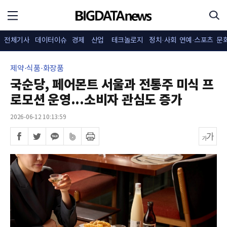
전체기사
데이터이슈
경제
산업
테크놀로지
정치·사회
연예·스포츠
문
제약·식품·화장품
국순당, 페어몬트 서울과 전통주 미식 프
로모션 운영...소비자 관심도 증가
2026-06-12 10:13:59