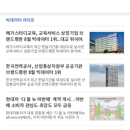
빅데이터 라이프
메가스터디교육, 교육서비스 상장기업 브
랜드평판 8월 빅데이터 1위...대교 뒤이어
메가스터디교육이 최근 한달기간을 대상으로 실시된
교육서비스 상장기업 브랜드평판 빅데이터 분석에서
1위를 차지했다. 대교와 디지털대상이 뒤를 이었다.7
일 한국기업평판연구소(소장 구창환)는 국내 교육서
비스 상장기업 브랜드를 대상으로 지난 7월 7일부터
한국전력공사, 산업통상자원부 공공기관
8월 7일까지 수집된 소비자 빅데이터 10,074,233건
브랜드평판 8월 빅데이터 1위
을 분석한 결과, 메가스터디교육이 브랜드평판지수
1,710,926을 기록하며 8월 1위에 올랐다고 밝혔다.
한국전력공사가 최근 한달기간을 대상으로 실시된 산
분석에 활용된 빅데이터는 지난 7월(9,491,206건) 대
업통상자원부 공공기관 브랜드평판 빅데이터 분석에
비 6.14% 증가한 수치로, 교육서비스 상장기업 브랜
서 1위를 차지했다. 한국가스공사와 한국수력원자력
드에 대한 소비자 관심이 확대됐다.연구소에 따르면 8
이 순으로 뒤를 이었다.7일 한국기업평판연구소(소장
월 교육서비스 상장기업 브랜드평판 순위는 메가스터
구창환)는 산업통상자원부 공공기관 41개 브랜드를
현대차 ‘디 올 뉴 아반떼’ 계약 개시…아반
디교육, 대교, 디지
대상으로 지난 7월 7일부터 8월 7일까지 수집된 소비
떼 소비자 관심도·호감도 모두 급등
자 빅데이터 91,102,549건을 분석한 결과, 한국전력
공사가 브랜드평판지수 10,670,633을 기록하며 8월
현대자동차가 대표 준중형 세단 ‘디 올 뉴 아반떼(The
1위에 올랐다고 밝혔다. 분석에 활용된 빅데이터는 지
all new AVANTE, 이하 아반떼)’의 주요 사양과 가격
난 7월(88,893,823건) 대비 2.48% 증가한 수치다.연
을 공개하고 5일부터 계약을 시작한다고 밝혔다.아반
구소에 따르면 8월 산업통상자원부 공공기관 브랜드
떼는 6년 만에 선보이는 8세대 완전변경 모델로, ▲정
평판 30위 순위는 한국전력공사, 한국가스공사, 한국