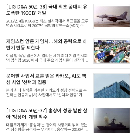
접어든 가운데 삼성전자는 AI 반도체를 중심으로 데
이터센터 생태계 공략을 강화하고 LG전자는 냉각솔
[LIG D&A 50년-38] 국내 최초 공대지 유
루션·전장·로봇 등 기업용 솔루션 사업 확대에 속도를
도폭탄 'KGGB' 개발
내고 있다.9일 업계에 따르면 LG전자는 2분기 생활가
전과 프리미엄 제품 경쟁력에 더해 B2B 사업 확대 효
2012년 4월 KGGB는 최초 실사격에서 목표물을 모두
과로 수익성을 방어한 반면 삼성전자는 디바이스경험
명중시킴으로써 2007년 국방과학연구소(ADD) 주관
(DX) 부문의 TV·생활가전 수익성이 악화됐다. 대신 삼
으로 시작된 KGGB 개발사업에 LIG넥스원은 시제업
성은 AI 메모리 등 반도체 사업을 중심으로 새로운 성
체로 참여했다. 체계개발에는 총 400여억 원의 개발
장 동력을 확보하는 데 집중하고 있다.LG전자는 B2B
비와 62개월의 기간이 소요됐다. 한국형 GPS 유도폭
게임스컴 앞둔 게임사…해외 공략으로 하
사업 확대
탄 KGGB(Korea GPS Guided Bomb)는 국내 최초
반기 반등 꾀한다
의 공대지 유도폭탄으로 2012년에 최종 전투용 적합
판정을 받았다.우리 공군이 운용하는 모든 전투기에
이달 말 독일 쾰른에서 열리는 세계 최대 게임 전시회
탑재할 수 있는 KGGB는 일반목적폭탄(General
'게임스컴 2026'에서 국내 주요 게임사들이 신작과 글
Purpose Bomb)에 장착하여 운용토록 개발됐다.이
로벌 전략을 공개한다. 상반기 게임사들의 실적이 업
는 현재 군에서 보유하고 있는 상당량의 일반목적폭
체별로 엇갈린 가운데 하반기 신작 흥행과 해외 시장
탄을 활용하기 위한 취지였다.항공기에 장착된 KGGB
성과가 실적을 좌우할 핵심 변수로 떠오르고 있다.8일
문어발 사업서 교훈 얻은 카카오, AI도 핵
는 조종사가 휴대하는 명령통신장치(PDU, P
업계에 따르면 올해 상반기 게임업계는 기업별 성적
심 사업 '선택과 집중'
표가 크게 갈렸다. 대표적으로 크래프톤은 'PUBG: 배
틀그라운드'의 안정적인 성장에 힘입어 상반기 연결
분기 최대 실적을 기록한 카카오가 성장 전략으로 추
기준 매출 2조6616억원, 영업이익 9725억원으로 역
진하는 인공지능(AI) 사업에서도 ‘선택과 집중’ 기조
대 최대 실적을 기록했다. 엔씨도 올해 출시한 '아이온
를 강화하고 있다. 경쟁사들이 AI 데이터센터 등 인프
2' 등에 힘입어 호실적을 거둘 것으로 전망된다.반면
라 투자에 나서는 것과 달리, 카카오는 ‘카카오톡’이
넷마블은 2분기 매출이 증가했지만 영업이익은 전년
라는 플랫폼 경쟁력을 활용한 AI 에이전트 서비스에
[LIG D&A 50년-37] 홍상어 성공 발판 삼
동기 대
집중하는 전략이다. 과거 무리한 사업 확장 과정에서
아 '범상어' 개발 착수
겪었던 시행착오를 되풀이하지 않고 핵심 역량에 집
중하겠다는 취지로 풀이된다.7일 업계에 따르면 카카
대잠무기체계 ‘홍상어’는 경어뢰 사정거리 밖에 있는
오는 올해 2분기 연결 기준 매출 2조985억원, 영업이
적 잠수함을 공격하는 무기이다. 홍상어는 2010년 넥
익 2770억원을 기록했다. 전년 동기 대비 매출과 영업
스원퓨처 시절 진해하우스에서 최초 생산돼 전력화가