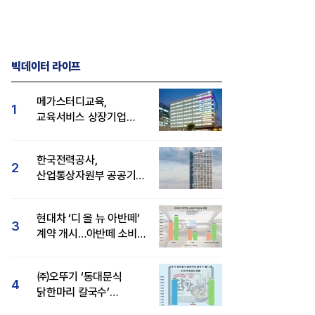
빅데이터 라이프
메가스터디교육,
1
교육서비스 상장기업
브랜드평판 8월 빅데이터
1위...대교 뒤이어
한국전력공사,
2
산업통상자원부 공공기관
브랜드평판 8월 빅데이터
1위
현대차 ‘디 올 뉴 아반떼’
3
계약 개시…아반떼 소비자
관심도·호감도 모두 급등
㈜오뚜기 ‘동대문식
4
닭한마리 칼국수’
인기..."온라인서도 맛·