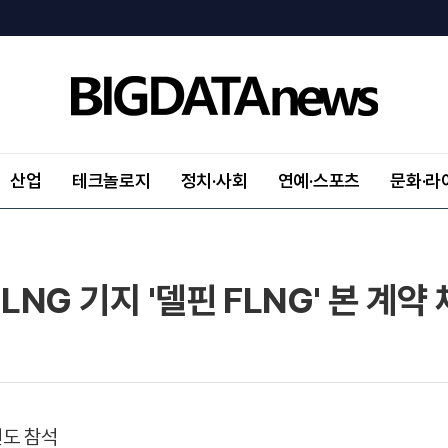
산업
테크놀로지
정치·사회
연예·스포츠
문화·라
LNG 기지 '델핀 FLNG' 본 계약
인도 참석