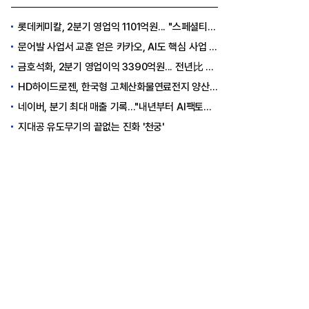
롯데케미칼, 2분기 영업익 1101억원... "스페셜티 전환 가속"
문어발 사업서 교훈 얻은 카카오, AI도 핵심 사업 '선택과 집중'
금호석화, 2분기 영업이익 3390억원... 전년比 419% 급증
HD하이드로젠, 한국형 고체산화물연료전지 양산체계 구축
네이버, 분기 최대 매출 기록..."내년부터 AI팩토리 수익 날 것"
지대공 유도무기의 끝없는 진화 '천궁'