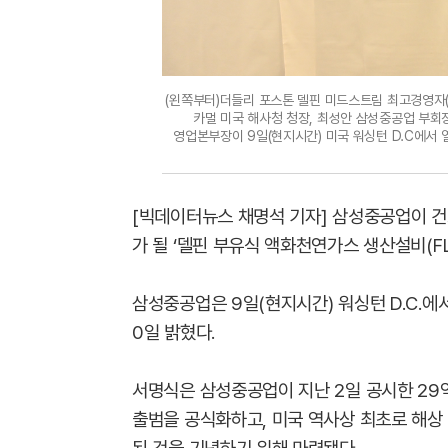
(왼쪽부터)더들리 포스톤 델핀 미드스트림 최고경영자(C
카멀 미국 해사청 청장, 최성안 삼성중공업 부회
영업본부장이 9일(현지시간) 미국 워싱턴 D.C에서 열
[빅데이터뉴스 채명석 기자] 삼성중공업이 건
가 될 ‘델핀 부유식 액화천연가스 생산설비(F
삼성중공업은 9일(현지시간) 워싱턴 D.C.에
0일 밝혔다.
서명식은 삼성중공업이 지난 2일 공시한 29억 
출범을 공식화하고, 미국 역사상 최초로 해상 