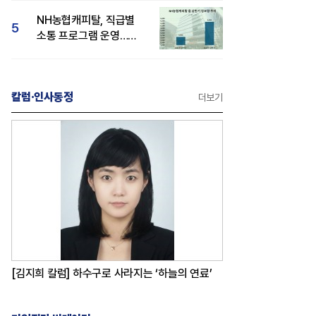
감성 호평"
NH농협캐피탈, 직급별
5
소통 프로그램 운영…
경영성과 등 주목 소비자
관심도 상승
칼럼·인사동정
더보기
[김지희 칼럼] 하수구로 사라지는 ‘하늘의 연료’