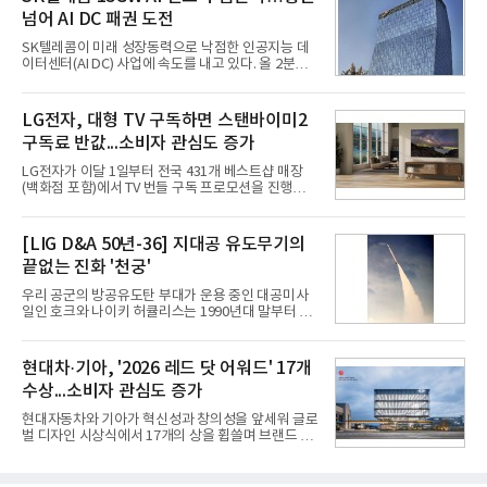
집중하는 전략이다. 과거 무리한 사업 확장 과정에서
넘어 AI DC 패권 도전
겪었던 시행착오를 되풀이하지 않고 핵심 역량에 집
중하겠다는 취지로 풀이된다.7일 업계에 따르면 카카
SK텔레콤이 미래 성장동력으로 낙점한 인공지능 데
오는 올해 2분기 연결 기준 매출 2조985억원, 영업이
이터센터(AI DC) 사업에 속도를 내고 있다. 올 2분기
익 2770억원을 기록했다. 전년 동기 대비 매출과 영업
AI 데이터센터 매출이 90% 이상 급증한 데 이어, 오
이익은 각각 9%, 36% 증가해 모두 분기 기준 역대
는 2035년까지 총 15GW(기가와트) 규모의 AI DC를
최대치다. 상반기 기준 매출은 4조405억원, 영업이익
구축하겠다는 대형 청사진을 제시하면서다. 이에 따
LG전자, 대형 TV 구독하면 스탠바이미2
은 4884억
라 경쟁 구도 역시 이동통신사인 KT, LG유플러스를
구독료 반값...소비자 관심도 증가
넘어 네이버, 삼성SDS 등 IT 인프라 기업으로 확장되
고 있다.7일 SK텔레콤에 따르면 회사는 올해 2분기
LG전자가 이달 1일부터 전국 431개 베스트샵 매장
연결 기준 매출 4조 3591억원, 영업이익 5660억원을
(백화점 포함)에서 TV 번들 구독 프로모션을 진행하고
기록했다. 매출은 전년 동기 대비 0.5%, 영업이익은
있다. 대형 TV 구독 시 스탠바이미2 구독료를 반값 할
67.3% 증가한 수치다. AI DC 사업의 성장에 더해 수
인해주는 프로모션이다.대상 제품은 65·77·83형 올
익성 중심 경영, 그리고 지난해 발생한 일회성 비용에
레드, 75·86·100형 마이크로 RGB, 75·86형 미니
[LIG D&A 50년-36] 지대공 유도무기의
따른 기저효과가 실
RGB 등 거실용 TV로 인기가 높은 베스트셀러 TV 20
끝없는 진화 '천궁'
개 모델이며, 동시 구독 계약 시 스탠바이미2(모델명
27LX6TPGA) 구독료를 50% 할인 받을 수 있다. 프로
우리 공군의 방공유도탄 부대가 운용 중인 대공미사
모션 대상 모델과 혜택, 구독료 등 프로모션 세부 사항
일인 호크와 나이키 허큘리스는 1990년대 말부터 성
은 베스트샵 판매 매니저에게 문의하면 자세히 안내
능 면에서 한계를 보이기 시작했다. 이에 따라 정부는
받을 수 있다.LG TV를 구독으로 이용하면 최대 6년까
기존 미사일체계를 대체할 중고도 및 중거리 대공미
지 구독 계약기간 내 무상 A/S를 받을 수 있으며, 이사
사일을 개발하기로 결정했다.처음 KM-SAM 사업으로
현대차·기아, '2026 레드 닷 어워드' 17개
등으로 이전
불린 이 사업의 명칭은 호크(Iron Hawk, 철매)를 대체
수상...소비자 관심도 증가
한다는 의미에서 ‘철매Ⅱ’ 로 정해졌다. 철매Ⅱ 개발
사업은 미사일체계 완성 후인 2011년 ‘천궁(天弓)’으
현대자동차와 기아가 혁신성과 창의성을 앞세워 글로
로 다시 장비명이 바뀌었다. 17개 업체와 관련 기관이
벌 디자인 시상식에서 17개의 상을 휩쓸며 브랜드 경
참여한 가운데 LIG 넥스원은 탐색 개발에서 체계개발
쟁력을 다시 한번 입증했다.현대자동차·기아는 '2026
완료까지 모든 과정에 참여했다. 1976년 호크 미사일
레드 닷 어워드: 브랜드 & 커뮤니케이션 디자인 부문
창정비 업체로 출발했던 회사가 호크 대체 유도무기
(Red Dot Design Award: Brand &