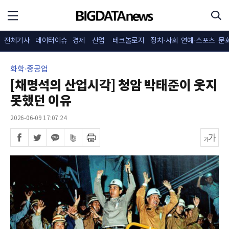
전체기사
데이터이슈
경제
산업
테크놀로지
정치·사회
연예·스포츠
문
화학·중공업
[채명석의 산업시각] 청암 박태준이 웃지
못했던 이유
2026-06-09 17:07:24