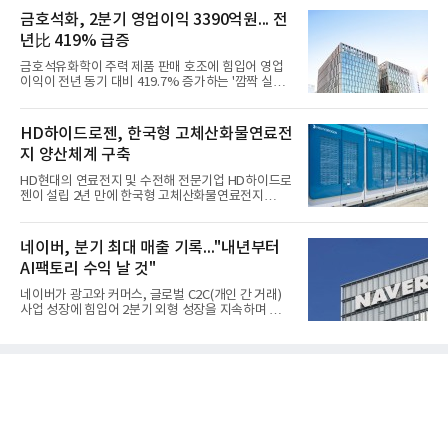
금호석화, 2분기 영업이익 3390억원... 전
년比 419% 급증
금호석유화학이 주력 제품 판매 호조에 힘입어 영업
이익이 전년 동기 대비 419.7% 증가하는 '깜짝 실
적'을 냈다. 금호석유화학은 연결 기준 올해 2분기 영
업이익이 3390억원으로 지난해 동기보다 419.7% 증
가한 것으로 잠정 집계됐다고 7일 공시했다.매출은 2
HD하이드로젠, 한국형 고체산화물연료전
조2682억원으로 지난해 동기 대비 27.9% 증가했다.
지 양산체계 구축
순이익은 3004억원으로 420.4% 늘었다.이번 호실적
은 주력 제품인 NB라텍스와 합성수지 판매 호조가 견
HD현대의 연료전지 및 수전해 전문기업 HD하이드로
인한 것으로 풀이된다. 미국의 중국산 의료용 고무장
젠이 설립 2년 만에 한국형 고체산화물연료전지
갑 관세 인상 이후 동남아 장갑업체의 가동률이 높아
(SOFC, Solid Oxide Fuel Cell) 양산체계를 구축하고
지면서 NB라텍스 수요가 증가했고, 원재료인 부타디
본격적인 시장 공략에 나선다.HD하이드로젠은 최근
엔(BD) 가격 상승분을 제품 가격에 반영하면서 수익
한국전기안전공사(KESCO)로부터 SOFC 발전설비
네이버, 분기 최대 매출 기록..."내년부터
성이 개선됐다.금호석유
‘HD250’과 ‘HD300’, 제조시설에 대한 사용전검사를
AI팩토리 수익 날 것"
완료하고 제품 양산체계 구축했다고 밝혔다.HD250
과 HD300은 각각 249kW급과 285kW급의 중소형 발
네이버가 광고와 커머스, 글로벌 C2C(개인 간 거래)
전용 SOFC 제품이다. 이번 검사를 통해 HD하이드로
사업 성장에 힘입어 2분기 외형 성장을 지속하며 역대
젠은 제품과 제조시설의 전기설비 안전성과 적합성을
최대 매출을 기록했다. AI 검색 서비스 'AI 탭'의 이용
확인받으면서 안정적인 제품 생산과 공급을 위한 기
자 증가와 엔비디아와 추진하는 AI 팩토리를 앞세워
반을 마련했다고 설명했다.SOFC는 600~1000℃의
AI 수익화에도 속도를 내고 있다.네이버는 올해 2분기
고온에서 작동하는 고효율 친환경 발
연결 기준 매출 3조3888억원, 영업이익 5203억원을
기록했다고 7일 밝혔다. 매출은 광고·커머스 등 핵심
사업과 글로벌 C2C 성장에 힘입어 전년 동기 대비
16.2% 증가한 분기 최대 매출을 기록했다. 반면 영업
이익은 AI 인프라 투자 영향으로 0.2% 감소했다.사업
별 매출은 네이버 플랫폼 1조9022억원, 파이낸셜 플