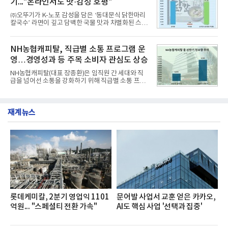
기..."온라인서도 맛·감성 호평"
최고 수준의 안전성 ▲성능과 효율을 동시에 높인 주
행 완성도 ▲첨단 편의 및 디지털 사양 적용 등을 통해
㈜오뚜기가 K-노포 감성을 담은 ‘동대문식 닭한마리
글로벌 준중형 세단의 새로운 기준을 세웠다.아반떼
칼국수’ 라면이 깊고 담백한 국물 맛과 차별화된 스토
는 가솔린 2.0과 1.6 하이브리드 두 가지 파워트레인
리로 출시 초기부터 높은 인기를 얻고 있다고 4일 밝
과 모던, 프리미엄, 인스퍼레이션 세 가지 트림으로
혔다.‘동대문식 닭한마리 칼국수’는 예상을 뛰어넘는
운영된다.◆ 디자인·공간·안전·성능 전반에서 차급을
소비자 호응에 힘입어 지난 7월 13일 첫 선을 보인 지
NH농협캐피탈, 직급별 소통 프로그램 운
넘
단 18일 만에 누적 판매량 50만 개를 돌파하는 성과를
영…경영성과 등 주목 소비자 관심도 상승
거두었다.이번 신제품은 개발진이 전국의 닭한마리
전문점을 직접 찾아 다니며 최적의 육수 비율을 완성
NH농협캐피탈(대표 장종환)은 임직원 간 세대와 직
했다. 자극적이지 않으면서도 깊은 닭육수에 마늘의
급을 넘어선 소통을 강화하기 위해 직급별 소통 프로
개운한 풍미를 더했으며, 국물이 잘 배어들면서도 쫄
그램'너하(NH)고, 나하(NH)고, NH GO!'를 지난 27일
깃한 식감이 살아있는 칼국수 면발을 정교하게 구현
부터 30일까지 서울 원센티널 NH농협캐피탈타워 22
했다는게 회사측의 설명이다.실제 현장 시식 행사에
층에서 운영했다고 31일 밝혔다.이번 프로그램은 경
서도
재계뉴스
영지원부 홍보팀과 2026년 새로이(e)＊가 공동 주관
했으며, ▲팀장·부장(7.27), ▲계장·주임(7.28), ▲과
장·차장(7.29), ▲대리(7.30) 등 직급별로 총 4회에 걸
쳐 진행됐다.참고로 새로이(e)는 NH농협캐피탈 MZ
세대들로(과장~계장) 구성된 자율 참여조직으로, 조
직문화 혁신과 업무 효율성 향상을 위한 다양한 활동
을 추진하며,새로운 변화와 이로운 영향력을 조직전
반에 전파하는 역할
롯데케미칼, 2분기 영업익 1101
문어발 사업서 교훈 얻은 카카오,
억원... "스페셜티 전환 가속"
AI도 핵심 사업 '선택과 집중'