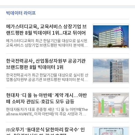
빅데이터 라이프
메가스터디교육, 교육서비스 상장기업 브
랜드평판 8월 빅데이터 1위...대교 뒤이어
메가스터디교육이 최근 한달기간을 대상으로 실시된
교육서비스 상장기업 브랜드평판 빅데이터 분석에서
1위를 차지했다. 대교와 디지털대상이 뒤를 이었다.7
일 한국기업평판연구소(소장 구창환)는 국내 교육서
비스 상장기업 브랜드를 대상으로 지난 7월 7일부터
한국전력공사, 산업통상자원부 공공기관
8월 7일까지 수집된 소비자 빅데이터 10,074,233건
브랜드평판 8월 빅데이터 1위
을 분석한 결과, 메가스터디교육이 브랜드평판지수
1,710,926을 기록하며 8월 1위에 올랐다고 밝혔다.
한국전력공사가 최근 한달기간을 대상으로 실시된 산
분석에 활용된 빅데이터는 지난 7월(9,491,206건) 대
업통상자원부 공공기관 브랜드평판 빅데이터 분석에
비 6.14% 증가한 수치로, 교육서비스 상장기업 브랜
서 1위를 차지했다. 한국가스공사와 한국수력원자력
드에 대한 소비자 관심이 확대됐다.연구소에 따르면 8
이 순으로 뒤를 이었다.7일 한국기업평판연구소(소장
월 교육서비스 상장기업 브랜드평판 순위는 메가스터
구창환)는 산업통상자원부 공공기관 41개 브랜드를
현대차 ‘디 올 뉴 아반떼’ 계약 개시…아반
디교육, 대교, 디지
대상으로 지난 7월 7일부터 8월 7일까지 수집된 소비
떼 소비자 관심도·호감도 모두 급등
자 빅데이터 91,102,549건을 분석한 결과, 한국전력
공사가 브랜드평판지수 10,670,633을 기록하며 8월
현대자동차가 대표 준중형 세단 ‘디 올 뉴 아반떼(The
1위에 올랐다고 밝혔다. 분석에 활용된 빅데이터는 지
all new AVANTE, 이하 아반떼)’의 주요 사양과 가격
난 7월(88,893,823건) 대비 2.48% 증가한 수치다.연
을 공개하고 5일부터 계약을 시작한다고 밝혔다.아반
구소에 따르면 8월 산업통상자원부 공공기관 브랜드
떼는 6년 만에 선보이는 8세대 완전변경 모델로, ▲정
평판 30위 순위는 한국전력공사, 한국가스공사, 한국
교한 선과 면을 중심으로 완성한 파격적인 디자인 ▲
㈜오뚜기 ‘동대문식 닭한마리 칼국수’ 인
수력원자력, 한국석
과거 중형 세단 수준으로 확대된 차체 제원 ▲글로벌