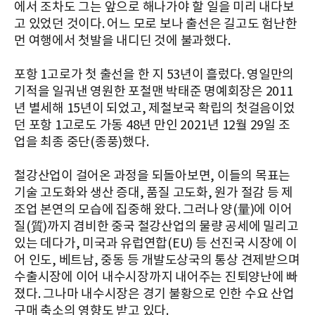
에서 조차도 그는 앞으로 해나가야 할 일을 미리 내다보
고 있었던 것이다. 어느 모로 보나 출선은 길고도 험난한
먼 여행에서 첫발을 내디딘 것에 불과했다.
포항 1고로가 첫 출선을 한 지 53년이 흘렀다. 영일만의
기적을 일궈낸 영원한 포철맨 박태준 명예회장은 2011
년 별세해 15년이 되었고, 제철보국 확립의 첫걸음이었
던 포항 1고로도 가동 48년 만인 2021년 12월 29일 조
업을 최종 중단(종풍)했다.
철강산업이 걸어온 과정을 되돌아보면, 이들의 목표는
기술 고도화와 생산 증대, 품질 고도화, 원가 절감 등 제
조업 본연의 모습에 집중해 왔다. 그러나 양(量)에 이어
질(質)까지 겸비한 중국 철강산업의 물량 공세에 밀리고
있는 데다가, 미국과 유럽연합(EU) 등 선진국 시장에 이
어 인도, 베트남, 중동 등 개발도상국의 통상 견제받으며
수출시장에 이어 내수시장까지 내어주는 진퇴양난에 빠
졌다. 그나마 내수시장은 경기 불황으로 인한 수요 산업
구매 축소의 영향도 받고 있다.