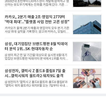
2010년대 초반부터 LIG넥스원이 개발에 참여하고 생
다고 밝혔다. 분석에 활용된 빅데이터는 지난 7월
산하는 유도무기체계는 진화를 거듭해 갔다. 기존 무
(14,233,797건) 대비 48.04% 감소한 수치다.8월
기체계에 기반한 새로운 기능이 추가되기도 하고, 활
CEO 브랜드평판 30위 순위는 이재용, 최태원, 정의
용도가 떨어지는 재래식 무기를 새롭게 활용하는 방
선, 구광모, 신동빈, 박현주, 이해진, 정원주, 함영주,
안이 강구됐다. 또 핵심 구성품 국산화를 통해 수출상
카카오, 2분기 매출 2조·영업익 2770억
김승연, 이재현, 강호동, 김범수, 양종
의 제약을 해소하고자 노력했다. 이러한 LIG넥스원의
'역대 최대'..."플랫폼 사업 전반 고른 성장"
신기술 개발 성과가 집약된 무기체계가 바로 휴대용
지대공 유도무기 ‘신궁’이다.신궁은 이미 2009년 수
카카오가 올해 2분기 매출과 영업이익 모두 분기 기준
출을 위한 개량형 멀티런처 개발을 완료함으로써 기
사상 최대 실적을 기록했다. 광고와 커머스, 모빌리
능 다양화와 계열화 가능성을 선보인 바 있었다. 이번
티, 페이 등 플랫폼 사업이 고르게 성장하며 실적을 견
엔 기존 K-30 30mm 대공포 비호 체계에 신궁을 장착
인했다.카카오는 6일 연결 기준 올해 2분기 매출 2조
하는 개량사업, 일명 ‘비호복합’ 프로젝트가 2009년
985억원, 영업이익 2770억원을 기록했다고 밝혔다.
삼성, 대기업집단 브랜드평판 8월 빅데이
부터 진행됐
전년 동기 대비 매출은 9%, 영업이익은 36% 늘어난
터 분석 1위...SK·현대자동차 순
수치다. 전년 동기 실적과 증가율은 카카오게임즈와
카카오헬스케어 관련 손익을 중단영업손익으로 반영
삼성이 최근 한 달 기간을 대상으로 실시된 8월 대기
한 기준으로 산출됐다. 지난해 2분기 매출은 1조9175
업집단 브랜드평판 빅데이터 분석에서 1위를 차지했
억원, 영업이익은 2039억원이었다.플랫폼 부문 매출
다. SK와 현대자동차가 뒤를 이었다.6일 한국기업평
은 1조2303억원으로 전년 동기 대비 17% 증가했다.
판연구소(소장 구창환)는 66개 대기업집단 브랜드를
카카오톡 내 광고와 커머스 사업을 아우르는 톡비즈
대상으로 지난 7월 6일부터 8월 6일까지 수집된 소비
삼성전자, 갤럭시 Z 폴드8·플립8 7일 출
매출은 6432억원
자 빅데이터 110,494,413건을 분석한 결과, 삼성이
시...갤럭시워치 울트라2·워치9도 출격
브랜드평판지수 15,185,511을 기록하며 8월 1위에
올랐다고 밝혔다. 분석에 활용된 빅데이터는 지난 7월
삼성전자가 '갤럭시 Z 폴드8 울트라·폴드8·플립8'과
(198,188,813건) 대비 44.25% 감소한 수치다.연구소
'갤럭시 워치 울트라2·워치9'를 오는 7일부터 국내에
에 따르면 8월 대기업집단 브랜드평판 30위 순위는
공식 출시한다고 6일 밝혔다.삼성전자에 따르면 지난
삼성, SK, 현대자동차, 두산, LG, 한화, 쿠팡, GS, 네
달 28일부터 이달 3일까지 7일간 진행된 '갤럭시 Z 폴
이버, 농협, 신세계 순이었다.이어 미래에셋, 롯데, 현
드8 울트라·폴드8·플립8' 사전 판매에서는 갤럭시 스
대백화점, 카카오
마트폰 역대 최고 기록인 144만대 판매를 달성했다.
사전 구매 고객 10명 중 약 7명이 '갤럭시 Z 폴드8'를