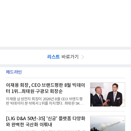
리스트
바로가기
헤드라인
이재용 회장, CEO 브랜드평판 8월 빅데이
터 1위...최태원·구광모 회장순
이재용 삼성전자 회장이 2026년 8월 CEO 브랜드평
판 빅데이터 분석에서 1위를 차지했다. 최태원 SK그
룹 회장과 구광모 LG그룹 회장이 뒤를 이었다.6일 한
국기업평판연구소(소장 구창환)는 빅데이터뉴스와
함께 60명의 CEO 브랜드를 대상으로 2026년 7월 6
[LIG D&A 50년-35] '신궁' 플랫폼 다양화
일부터 8월 6일까지 수집된 소비자 빅데이터
와 완벽한 국산화 이뤄내
7,395,735건을 분석한 결과, 삼성 이재용 회장이 브
랜드평판지수 1,984,715를 기록하며 8월 1위에 올랐