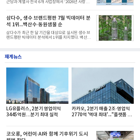
근당과 계열사 전국 6개 사업장에서 ‘2026년 사랑나
세대들로(과장~계장) 구성된 자율 참여조직으로, 조
눔 헌혈캠페인’을 실시했다고 31일 밝혔다.이번 캠페
직문화 혁신과 업무 효율성 향상을 위한 다양한 활동
인은 장마와 폭염, 여름휴가 등으로 헌혈 참여가 줄어
을 추진하며,새로운 변화와 이로운 영향력을 조직전
드는 시기에 안정적 혈액 수급에 기여하고 생명나눔
삼다수, 생수 브랜드평판 7월 빅데이터 분
반에 전파하는 역할
문화를 확산하기 위해 마련됐다.캠페인은 종근당 천
석 1위...백산수·동원샘물 순
안공장을 시작으로 ▲효종연구소 ▲종근당바이오 안
산공장 ▲경보제약 아산본사 ▲종근당건강 당진공장
삼다수가 최근 한 달 기간을 대상으로 실시된 생수 브
▲종근당 본사 등 전국 6개 사업장에서 릴레이 방식
랜드평판 빅데이터 분석에서 1위를 차지했다. 백산수
으로 이어졌다.캠페인 기간에는 임직원의 참여를 독
와 동원샘물이 뒤를 이었다.31일 한국기업평판연구
려하기 위해 헌혈 퀴즈와 행운 복권 등 다양한 이벤트
소(소장 구창환)는 국내 소비자들에게 사랑받는 21개
도 진행했다.종근당홀딩스는 임직원들이 기부한 헌혈
생수 브랜드를 대상으로 지난 6월 30일부터 7월 31일
증을 한국백혈병
재계뉴스
까지 수집된 소비자 빅데이터 3,702,555건을 분석한
결과, 삼다수가 브랜드평판지수 1,594,583을 기록하
며 7월 1위에 올랐다고 밝혔다. 분석에 활용된 빅데이
터는 지난 4월(3,435,836건) 대비 7.76% 증가한 수
치다.연구소에 따르면 7월 생수 브랜드평판 순위는 삼
다수, 백산수, 동원샘물, 스파클, 아이시스, 에비앙,
몽베스트, 크리스탈, 풀무원샘물, 평창수, 지리산수,
진로 석수,
LG유플러스, 2분기 영업이익
카카오, 2분기 매출 2조·영업익
3445억원…분기 최대 실적
2770억 '역대 최대'..."플랫폼 사
업 전반 고른 성장"
코오롱, 어린이·AI와 함께 기후위기 도시