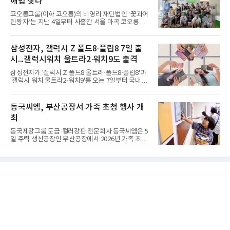
해법 찾다
코오롱그룹(이하 코오롱)의 비영리 재단법인 ‘꽃과어
린왕자’는 지난 4일부터 사흘간 서울 마곡 코오롱원
앤온리타워에서 ‘제10회 에코 롱롱 Plus 캠프’를 진행
했다고 6일 밝혔다.‘에코 롱롱 Plus 캠프’는 코오롱의
대표적인 사회공헌 활동 가운데 하나로 초등학생들이
삼성전자, 갤럭시 Z 폴드8·플립8 7일 출
환경위기에 처한 도시 문제를 직접 해결하며 배우는
시...갤럭시워치 울트라2·워치9도 출격
친환경 에너지 체험 프로그램이라고 설명했다. 이번
캠프에는 전국의 초등학교 6학년 학생 72명이 참여했
삼성전자가 '갤럭시 Z 폴드8 울트라·폴드8·플립8'과
다.참가 학생들은 ‘친환경 에너지 원정대’가 되어 지
'갤럭시 워치 울트라2·워치9'를 오는 7일부터 국내에
반침하, 기습홍수, 열섬현상 등 전세계 도시가 직면한
공식 출시한다고 6일 밝혔다.삼성전자에 따르면 지난
기후위기 상황을 분석하고 창의적인 대안을 모색했
달 28일부터 이달 3일까지 7일간 진행된 '갤럭시 Z 폴
다.캠프의 하이라이트는 에코 롱롱이 자체 개발한 바
드8 울트라·폴드8·플립8' 사전 판매에서는 갤럭시 스
동국씨엠, 부산공장서 가족 초청 행사 개
이
마트폰 역대 최고 기록인 144만대 판매를 달성했다.
최
사전 구매 고객 10명 중 약 7명이 '갤럭시 Z 폴드8'를
선택했을 만큼 새롭게 선보인 제품 형태(폼팩터)와 디
동국제강그룹 도금·컬러강판 전문회사 동국씨엠은 5
자인에 대한 관심이 높았다.삼성닷컴에서 사전 구매
일 주력 생산공장인 부산공장에서 2026년 가족 초청
에 참여한 고객 중 절반은 10~30대였으며, 이 중 '갤
행사 ‘Youth Day! 소중한 너희들의 꿈과 미래를 응원
럭시 Z 폴드8 울트라·폴드8'을 구매한 10~30대 여성
해’를 개최했다고 6일 밝혔다.행사는 그룹 분할 출범
고객은 전작 '갤럭시 Z 폴드7' 대비 약 2배 이상 늘었
후 세 번째로 열렸다. 회사 임직원 자녀를 위해 여름방
다
학과 연계해 진행했다. 부모가 근무하는 일터를 직접
체험함으로 상호 유대감을 형성함과 동시에, 임직원
소속감과 자긍심을 고취하고자 마련했다. ‘저학년 자
녀’에서 ‘배우자’·‘어머니’에 이어, 올해는 초등 고학
년 및 중·고교생까지 대상을 확대했다.이날 보호자 1
인 포함 총 200여 명이 동국씨엠 부산공장을 방문했
다. 행사는 △공장장 환영사를 시작으로 △회사소개