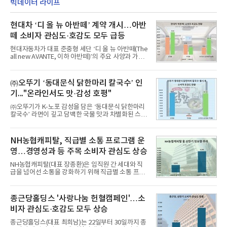
빅데이터 라이프
현대차 ‘디 올 뉴 아반떼’ 계약 개시…아반
떼 소비자 관심도·호감도 모두 급등
현대자동차가 대표 준중형 세단 ‘디 올 뉴 아반떼(The
all new AVANTE, 이하 아반떼)’의 주요 사양과 가격
을 공개하고 5일부터 계약을 시작한다고 밝혔다.아반
떼는 6년 만에 선보이는 8세대 완전변경 모델로, ▲정
교한 선과 면을 중심으로 완성한 파격적인 디자인 ▲
㈜오뚜기 ‘동대문식 닭한마리 칼국수’ 인
과거 중형 세단 수준으로 확대된 차체 제원 ▲글로벌
기..."온라인서도 맛·감성 호평"
최고 수준의 안전성 ▲성능과 효율을 동시에 높인 주
행 완성도 ▲첨단 편의 및 디지털 사양 적용 등을 통해
㈜오뚜기가 K-노포 감성을 담은 ‘동대문식 닭한마리
글로벌 준중형 세단의 새로운 기준을 세웠다.아반떼
칼국수’ 라면이 깊고 담백한 국물 맛과 차별화된 스토
는 가솔린 2.0과 1.6 하이브리드 두 가지 파워트레인
리로 출시 초기부터 높은 인기를 얻고 있다고 4일 밝
과 모던, 프리미엄, 인스퍼레이션 세 가지 트림으로
혔다.‘동대문식 닭한마리 칼국수’는 예상을 뛰어넘는
운영된다.◆ 디자인·공간·안전·성능 전반에서 차급을
소비자 호응에 힘입어 지난 7월 13일 첫 선을 보인 지
NH농협캐피탈, 직급별 소통 프로그램 운
넘
단 18일 만에 누적 판매량 50만 개를 돌파하는 성과를
영…경영성과 등 주목 소비자 관심도 상승
거두었다.이번 신제품은 개발진이 전국의 닭한마리
전문점을 직접 찾아 다니며 최적의 육수 비율을 완성
NH농협캐피탈(대표 장종환)은 임직원 간 세대와 직
했다. 자극적이지 않으면서도 깊은 닭육수에 마늘의
급을 넘어선 소통을 강화하기 위해 직급별 소통 프로
개운한 풍미를 더했으며, 국물이 잘 배어들면서도 쫄
그램'너하(NH)고, 나하(NH)고, NH GO!'를 지난 27일
깃한 식감이 살아있는 칼국수 면발을 정교하게 구현
부터 30일까지 서울 원센티널 NH농협캐피탈타워 22
했다는게 회사측의 설명이다.실제 현장 시식 행사에
층에서 운영했다고 31일 밝혔다.이번 프로그램은 경
종근당홀딩스 '사랑나눔 헌혈캠페인'…소
서도
영지원부 홍보팀과 2026년 새로이(e)＊가 공동 주관
비자 관심도·호감도 모두 상승
했으며, ▲팀장·부장(7.27), ▲계장·주임(7.28), ▲과
장·차장(7.29), ▲대리(7.30) 등 직급별로 총 4회에 걸
종근당홀딩스(대표 최희남)는 22일부터 30일까지 종
쳐 진행됐다.참고로 새로이(e)는 NH농협캐피탈 MZ