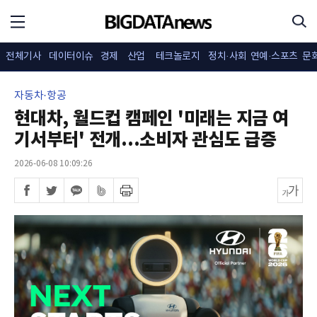
전체기사
데이터이슈
경제
산업
테크놀로지
정치·사회
연예·스포츠
문
자동차·항공
현대차, 월드컵 캠페인 '미래는 지금 여
기서부터' 전개...소비자 관심도 급증
2026-06-08 10:09:26