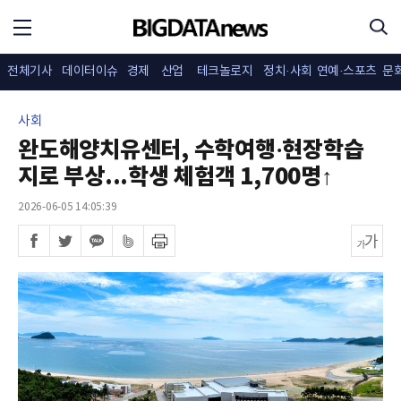
전체기사
데이터이슈
경제
산업
테크놀로지
정치·사회
연예·스포츠
문
사회
완도해양치유센터, 수학여행·현장학습
지로 부상...학생 체험객 1,700명↑
2026-06-05 14:05:39