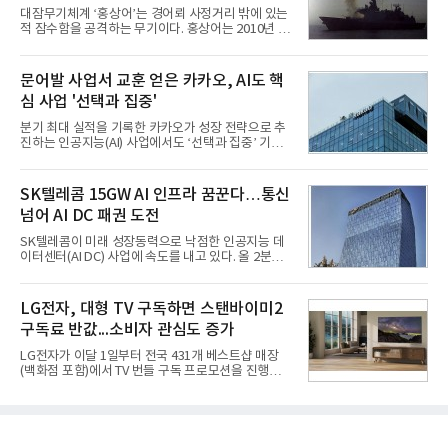
틀그라운드'의 안정적인 성장에 힘입어 상반기 연결
대잠무기체계 ‘홍상어’는 경어뢰 사정거리 밖에 있는
기준 매출 2조6616억원, 영업이익 9725억원으로 역
적 잠수함을 공격하는 무기이다. 홍상어는 2010년 넥
대 최대 실적을 기록했다. 엔씨도 올해 출시한 '아이온
스원퓨처 시절 진해하우스에서 최초 생산돼 전력화가
2' 등에 힘입어 호실적을 거둘 것으로 전망된다.반면
이뤄졌다. 이후 2012년 한국형 구축함(KDX-1) 이상
넷마블은 2분기 매출이 증가했지만 영업이익은 전년
의 함정에 실전 배치됐다.그해 7월 해군은 동해상에서
문어발 사업서 교훈 얻은 카카오, AI도 핵
동기 대
성능 검증을 위해 홍상어 시험발사를 실시했다. 이때
심 사업 '선택과 집중'
홍상어가 목표 지점에서 입수한 후 표적을 타격하지
못하고 물속에서 멈춰버리는 예상 밖의 일이 벌어졌
분기 최대 실적을 기록한 카카오가 성장 전략으로 추
다. 2차 품질확인 사격 시험에서도 만족스러운 결과를
진하는 인공지능(AI) 사업에서도 ‘선택과 집중’ 기조
얻지 못했다. 완벽한 신뢰성 확보를 위해 LIG넥스원은
를 강화하고 있다. 경쟁사들이 AI 데이터센터 등 인프
국방과학연구소(ADD) 테스크포스(TF)와 합심해 본
라 투자에 나서는 것과 달리, 카카오는 ‘카카오톡’이
격적인 개선 작업에 착수했다.홍상어 유도탄의 모든
라는 플랫폼 경쟁력을 활용한 AI 에이전트 서비스에
SK텔레콤 15GW AI 인프라 꿈꾼다…통신
분야를
집중하는 전략이다. 과거 무리한 사업 확장 과정에서
넘어 AI DC 패권 도전
겪었던 시행착오를 되풀이하지 않고 핵심 역량에 집
중하겠다는 취지로 풀이된다.7일 업계에 따르면 카카
SK텔레콤이 미래 성장동력으로 낙점한 인공지능 데
오는 올해 2분기 연결 기준 매출 2조985억원, 영업이
이터센터(AI DC) 사업에 속도를 내고 있다. 올 2분기
익 2770억원을 기록했다. 전년 동기 대비 매출과 영업
AI 데이터센터 매출이 90% 이상 급증한 데 이어, 오
이익은 각각 9%, 36% 증가해 모두 분기 기준 역대
는 2035년까지 총 15GW(기가와트) 규모의 AI DC를
최대치다. 상반기 기준 매출은 4조405억원, 영업이익
구축하겠다는 대형 청사진을 제시하면서다. 이에 따
LG전자, 대형 TV 구독하면 스탠바이미2
은 4884억
라 경쟁 구도 역시 이동통신사인 KT, LG유플러스를
구독료 반값...소비자 관심도 증가
넘어 네이버, 삼성SDS 등 IT 인프라 기업으로 확장되
고 있다.7일 SK텔레콤에 따르면 회사는 올해 2분기
LG전자가 이달 1일부터 전국 431개 베스트샵 매장
연결 기준 매출 4조 3591억원, 영업이익 5660억원을
(백화점 포함)에서 TV 번들 구독 프로모션을 진행하고
기록했다. 매출은 전년 동기 대비 0.5%, 영업이익은
있다. 대형 TV 구독 시 스탠바이미2 구독료를 반값 할
67.3% 증가한 수치다. AI DC 사업의 성장에 더해 수
인해주는 프로모션이다.대상 제품은 65·77·83형 올
익성 중심 경영, 그리고 지난해 발생한 일회성 비용에
레드, 75·86·100형 마이크로 RGB, 75·86형 미니
따른 기저효과가 실
RGB 등 거실용 TV로 인기가 높은 베스트셀러 TV 20
개 모델이며, 동시 구독 계약 시 스탠바이미2(모델명