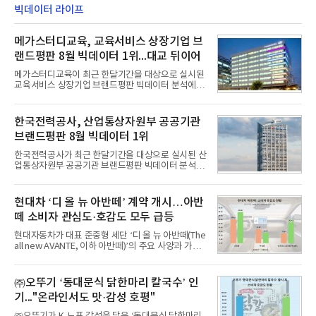
빅데이터 라이프
메가스터디교육, 교육서비스 상장기업 브
랜드평판 8월 빅데이터 1위...대교 뒤이어
메가스터디교육이 최근 한달기간을 대상으로 실시된
교육서비스 상장기업 브랜드평판 빅데이터 분석에서
1위를 차지했다. 대교와 디지털대상이 뒤를 이었다.7
일 한국기업평판연구소(소장 구창환)는 국내 교육서
비스 상장기업 브랜드를 대상으로 지난 7월 7일부터
한국전력공사, 산업통상자원부 공공기관
8월 7일까지 수집된 소비자 빅데이터 10,074,233건
브랜드평판 8월 빅데이터 1위
을 분석한 결과, 메가스터디교육이 브랜드평판지수
1,710,926을 기록하며 8월 1위에 올랐다고 밝혔다.
한국전력공사가 최근 한달기간을 대상으로 실시된 산
분석에 활용된 빅데이터는 지난 7월(9,491,206건) 대
업통상자원부 공공기관 브랜드평판 빅데이터 분석에
비 6.14% 증가한 수치로, 교육서비스 상장기업 브랜
서 1위를 차지했다. 한국가스공사와 한국수력원자력
드에 대한 소비자 관심이 확대됐다.연구소에 따르면 8
이 순으로 뒤를 이었다.7일 한국기업평판연구소(소장
월 교육서비스 상장기업 브랜드평판 순위는 메가스터
구창환)는 산업통상자원부 공공기관 41개 브랜드를
현대차 ‘디 올 뉴 아반떼’ 계약 개시…아반
디교육, 대교, 디지
대상으로 지난 7월 7일부터 8월 7일까지 수집된 소비
떼 소비자 관심도·호감도 모두 급등
자 빅데이터 91,102,549건을 분석한 결과, 한국전력
공사가 브랜드평판지수 10,670,633을 기록하며 8월
현대자동차가 대표 준중형 세단 ‘디 올 뉴 아반떼(The
1위에 올랐다고 밝혔다. 분석에 활용된 빅데이터는 지
all new AVANTE, 이하 아반떼)’의 주요 사양과 가격
난 7월(88,893,823건) 대비 2.48% 증가한 수치다.연
을 공개하고 5일부터 계약을 시작한다고 밝혔다.아반
구소에 따르면 8월 산업통상자원부 공공기관 브랜드
떼는 6년 만에 선보이는 8세대 완전변경 모델로, ▲정
평판 30위 순위는 한국전력공사, 한국가스공사, 한국
교한 선과 면을 중심으로 완성한 파격적인 디자인 ▲
㈜오뚜기 ‘동대문식 닭한마리 칼국수’ 인
수력원자력, 한국석
과거 중형 세단 수준으로 확대된 차체 제원 ▲글로벌
기..."온라인서도 맛·감성 호평"
최고 수준의 안전성 ▲성능과 효율을 동시에 높인 주
행 완성도 ▲첨단 편의 및 디지털 사양 적용 등을 통해