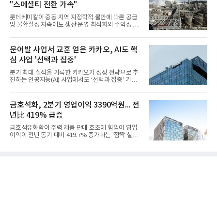
"스페셜티 전환 가속"
롯데케미칼이 중동 지역 지정학적 불안에 따른 공급
망 불확실성 지속에도 생산 운영 최적화와 수익성 중
심의 사업 운영을 통해 전분기에 이어 흑자 기조를 이
어갔다.롯데케미칼이 2026년 2분기 연결 기준 매출
액 5조6864억원, 영업이익 1101억원을 기록했다고 7
문어발 사업서 교훈 얻은 카카오, AI도 핵
일 밝혔다. 사업별로는 기초화학 부문(롯데케미칼 기
심 사업 '선택과 집중'
초소재사업·LC타이탄·LC USA·롯데대산석화)이 매
출 3조9403억원, 영업이익 23억원을 기록했다. 정기
분기 최대 실적을 기록한 카카오가 성장 전략으로 추
보수 영향과 원료 가격 변동에 따른 래깅 효과로 전분
진하는 인공지능(AI) 사업에서도 ‘선택과 집중’ 기조
기 대비 수익성은 둔화됐지만 흑자 전환 흐름을 유지
를 강화하고 있다. 경쟁사들이 AI 데이터센터 등 인프
했다.첨단소재 부문은 매출 1조1551억원, 영업이익
라 투자에 나서는 것과 달리, 카카오는 ‘카카오톡’이
1325억원을 기록했다. 주요 제품의 스프레드 확대와
라는 플랫폼 경쟁력을 활용한 AI 에이전트 서비스에
금호석화, 2분기 영업이익 3390억원... 전
우호적인 환율 효과
집중하는 전략이다. 과거 무리한 사업 확장 과정에서
년比 419% 급증
겪었던 시행착오를 되풀이하지 않고 핵심 역량에 집
중하겠다는 취지로 풀이된다.7일 업계에 따르면 카카
금호석유화학이 주력 제품 판매 호조에 힘입어 영업
오는 올해 2분기 연결 기준 매출 2조985억원, 영업이
이익이 전년 동기 대비 419.7% 증가하는 '깜짝 실
익 2770억원을 기록했다. 전년 동기 대비 매출과 영업
적'을 냈다. 금호석유화학은 연결 기준 올해 2분기 영
이익은 각각 9%, 36% 증가해 모두 분기 기준 역대
업이익이 3390억원으로 지난해 동기보다 419.7% 증
최대치다. 상반기 기준 매출은 4조405억원, 영업이익
가한 것으로 잠정 집계됐다고 7일 공시했다.매출은 2
은 4884억
조2682억원으로 지난해 동기 대비 27.9% 증가했다.
순이익은 3004억원으로 420.4% 늘었다.이번 호실적
은 주력 제품인 NB라텍스와 합성수지 판매 호조가 견
인한 것으로 풀이된다. 미국의 중국산 의료용 고무장
갑 관세 인상 이후 동남아 장갑업체의 가동률이 높아
지면서 NB라텍스 수요가 증가했고, 원재료인 부타디
엔(BD) 가격 상승분을 제품 가격에 반영하면서 수익
성이 개선됐다.금호석유