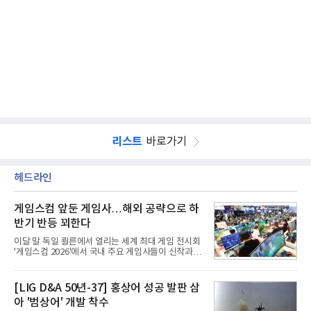
리스트
바로가기
헤드라인
게임스컴 앞둔 게임사…해외 공략으로 하
반기 반등 꾀한다
이달 말 독일 쾰른에서 열리는 세계 최대 게임 전시회
'게임스컴 2026'에서 국내 주요 게임사들이 신작과 글
로벌 전략을 공개한다. 상반기 게임사들의 실적이 업
체별로 엇갈린 가운데 하반기 신작 흥행과 해외 시장
성과가 실적을 좌우할 핵심 변수로 떠오르고 있다.8일
[LIG D&A 50년-37] 홍상어 성공 발판 삼
업계에 따르면 올해 상반기 게임업계는 기업별 성적
아 '범상어' 개발 착수
표가 크게 갈렸다. 대표적으로 크래프톤은 'PUBG: 배