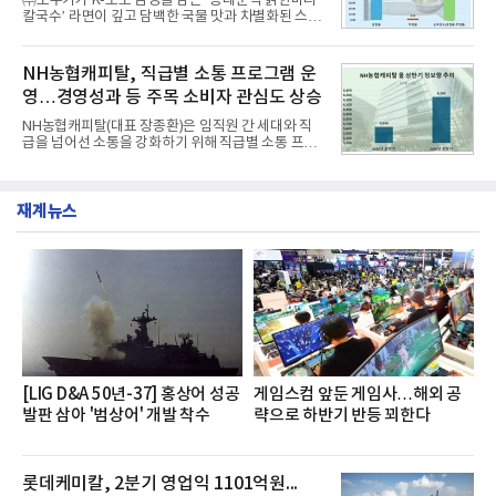
㈜오뚜기가 K-노포 감성을 담은 ‘동대문식 닭한마리
글로벌 준중형 세단의 새로운 기준을 세웠다.아반떼
칼국수’ 라면이 깊고 담백한 국물 맛과 차별화된 스토
는 가솔린 2.0과 1.6 하이브리드 두 가지 파워트레인
리로 출시 초기부터 높은 인기를 얻고 있다고 4일 밝
과 모던, 프리미엄, 인스퍼레이션 세 가지 트림으로
혔다.‘동대문식 닭한마리 칼국수’는 예상을 뛰어넘는
운영된다.◆ 디자인·공간·안전·성능 전반에서 차급을
소비자 호응에 힘입어 지난 7월 13일 첫 선을 보인 지
NH농협캐피탈, 직급별 소통 프로그램 운
넘
단 18일 만에 누적 판매량 50만 개를 돌파하는 성과를
영…경영성과 등 주목 소비자 관심도 상승
거두었다.이번 신제품은 개발진이 전국의 닭한마리
전문점을 직접 찾아 다니며 최적의 육수 비율을 완성
NH농협캐피탈(대표 장종환)은 임직원 간 세대와 직
했다. 자극적이지 않으면서도 깊은 닭육수에 마늘의
급을 넘어선 소통을 강화하기 위해 직급별 소통 프로
개운한 풍미를 더했으며, 국물이 잘 배어들면서도 쫄
그램'너하(NH)고, 나하(NH)고, NH GO!'를 지난 27일
깃한 식감이 살아있는 칼국수 면발을 정교하게 구현
부터 30일까지 서울 원센티널 NH농협캐피탈타워 22
했다는게 회사측의 설명이다.실제 현장 시식 행사에
층에서 운영했다고 31일 밝혔다.이번 프로그램은 경
서도
재계뉴스
영지원부 홍보팀과 2026년 새로이(e)＊가 공동 주관
했으며, ▲팀장·부장(7.27), ▲계장·주임(7.28), ▲과
장·차장(7.29), ▲대리(7.30) 등 직급별로 총 4회에 걸
쳐 진행됐다.참고로 새로이(e)는 NH농협캐피탈 MZ
세대들로(과장~계장) 구성된 자율 참여조직으로, 조
직문화 혁신과 업무 효율성 향상을 위한 다양한 활동
을 추진하며,새로운 변화와 이로운 영향력을 조직전
반에 전파하는 역할
[LIG D&A 50년-37] 홍상어 성공
게임스컴 앞둔 게임사…해외 공
발판 삼아 '범상어' 개발 착수
략으로 하반기 반등 꾀한다
롯데케미칼, 2분기 영업익 1101억원...